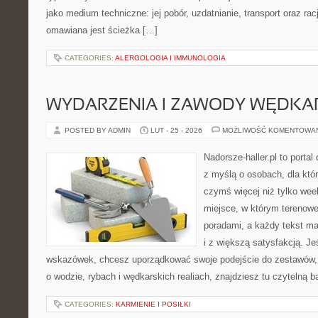
jako medium techniczne: jej pobór, uzdatnianie, transport oraz ra
omawiana jest ścieżka […]
CATEGORIES:
ALERGOLOGIA I IMMUNOLOGIA
WYDARZENIA I ZAWODY WĘDKA
POSTED BY ADMIN
LUT - 25 - 2026
MOŻLIWOŚĆ KOMENTOWA
Nadorsze-haller.pl to portal
z myślą o osobach, dla któ
czymś więcej niż tylko we
miejsce, w którym terenowe
poradami, a każdy tekst ma
i z większą satysfakcją. J
wskazówek, chcesz uporządkować swoje podejście do zestawów, a
o wodzie, rybach i wędkarskich realiach, znajdziesz tu czytelną 
CATEGORIES:
KARMIENIE I POSIŁKI