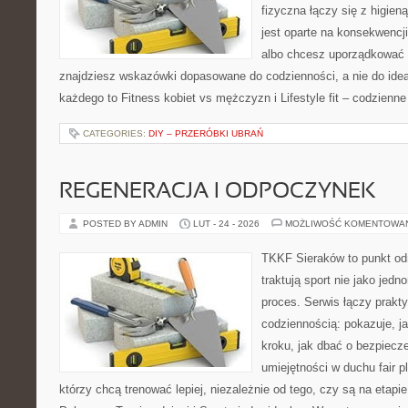
fizyczna łączy się z higien
jest oparte na konsekwencj
albo chcesz uporządkować s
znajdziesz wskazówki dopasowane do codzienności, a nie do ideał
każdego to Fitness kobiet vs mężczyzn i Lifestyle fit – codzienne
CATEGORIES:
DIY – PRZERÓBKI UBRAŃ
REGENERACJA I ODPOCZYNEK
POSTED BY ADMIN
LUT - 24 - 2026
MOŻLIWOŚĆ KOMENTOWA
TKKF Sieraków to punkt odn
traktują sport nie jako jedn
proces. Serwis łączy prakt
codziennością: pokazuje, j
kroku, jak dbać o bezpiecze
umiejętności w duchu fair pl
którzy chcą trenować lepiej, niezależnie od tego, czy są na etapi