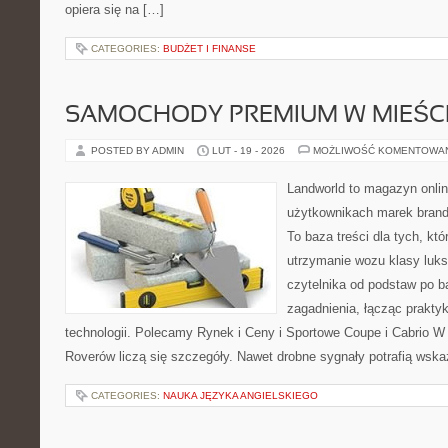
opiera się na […]
CATEGORIES:
BUDŻET I FINANSE
SAMOCHODY PREMIUM W MIEŚC
POSTED BY ADMIN
LUT - 19 - 2026
MOŻLIWOŚĆ KOMENTOWA
Landworld to magazyn onli
użytkownikach marek brand
To baza treści dla tych, kt
utrzymanie wozu klasy luks
czytelnika od podstaw po b
zagadnienia, łącząc prakty
technologii. Polecamy Rynek i Ceny i Sportowe Coupe i Cabrio W
Roverów liczą się szczegóły. Nawet drobne sygnały potrafią wsk
CATEGORIES:
NAUKA JĘZYKA ANGIELSKIEGO