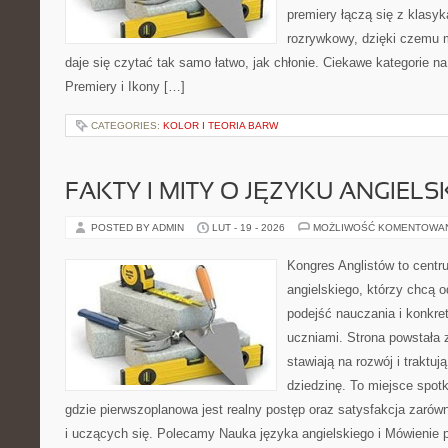
premiery łączą się z klasy
rozrywkowy, dzięki czemu mu
daje się czytać tak samo łatwo, jak chłonie. Ciekawe kategorie na
Premiery i Ikony […]
CATEGORIES:
KOLOR I TEORIA BARW
FAKTY I MITY O JĘZYKU ANGIELS
POSTED BY ADMIN
LUT - 19 - 2026
MOŻLIWOŚĆ KOMENTOWA
Kongres Anglistów to centr
angielskiego, którzy chcą
podejść nauczania i konkre
uczniami. Strona powstała 
stawiają na rozwój i traktu
dziedzinę. To miejsce spotk
gdzie pierwszoplanowa jest realny postęp oraz satysfakcja zarów
i uczących się. Polecamy Nauka języka angielskiego i Mówienie p