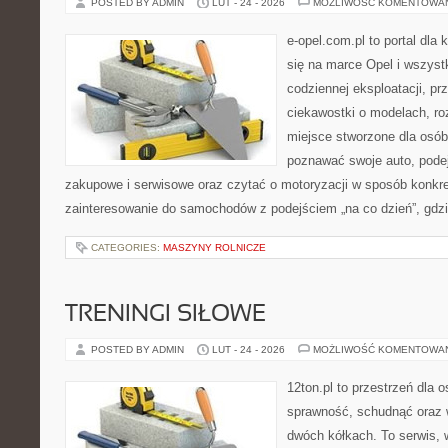
POSTED BY ADMIN
LUT - 24 - 2026
MOŻLIWOŚĆ KOMENTOWA
e-opel.com.pl to portal dla 
się na marce Opel i wszyst
codziennej eksploatacji, pr
ciekawostki o modelach, ro
miejsce stworzone dla osób
poznawać swoje auto, pode
zakupowe i serwisowe oraz czytać o motoryzacji w sposób konkre
zainteresowanie do samochodów z podejściem „na co dzień”, gdzie 
CATEGORIES:
MASZYNY ROLNICZE
TRENINGI SIŁOWE
POSTED BY ADMIN
LUT - 24 - 2026
MOŻLIWOŚĆ KOMENTOWA
12ton.pl to przestrzeń dla 
sprawność, schudnąć oraz w
dwóch kółkach. To serwis,