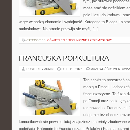
tym, jak surowce pochodzen
może stać się nośnikiem en
pola i lasu do kotłowni, or
w grę wchodzą ekonomia i wydajność. Kategorie to Biogaz i bioma
małoskalowe. Na stronie przewija się myśl, […]
CATEGORIES:
OŚWIETLENIE TECHNICZNE I PRZEMYSŁOWE
FRANCUSKA POPKULTURA
POSTED BY ADMIN
LUT - 11 - 2026
MOŻLIWOŚĆ KOMENTOWA
Ten serwis to przestrzeń st
marzą o Francji i jednocześ
francuszczyznę. To fuzja 
po Francji oraz nauki języka
rozmowach z Francuzami. 
urlop, ale też chcesz zroz
komunikować się pewniej, tutaj znajdziesz materiały zbudowane
podejściu. Kategorie to Francja oczami Polaków i Francja oczami