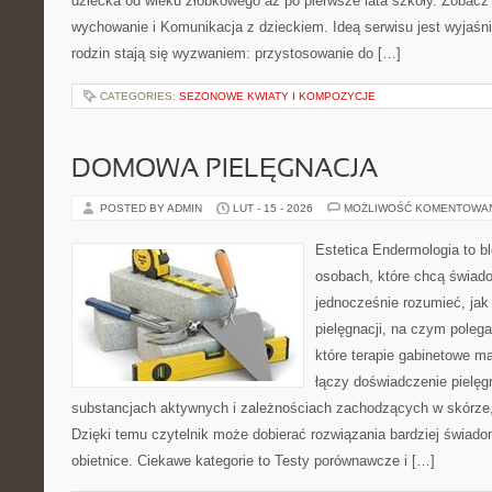
dziecka od wieku żłobkowego aż po pierwsze lata szkoły. Zobacz 
wychowanie i Komunikacja z dzieckiem. Ideą serwisu jest wyjaśnia
rodzin stają się wyzwaniem: przystosowanie do […]
CATEGORIES:
SEZONOWE KWIATY I KOMPOZYCJE
DOMOWA PIELĘGNACJA
POSTED BY ADMIN
LUT - 15 - 2026
MOŻLIWOŚĆ KOMENTOWA
Estetica Endermologia to b
osobach, które chcą świado
jednocześnie rozumieć, jak 
pielęgnacji, na czym poleg
które terapie gabinetowe m
łączy doświadczenie pielęg
substancjach aktywnych i zależnościach zachodzących w skórze,
Dzięki temu czytelnik może dobierać rozwiązania bardziej świado
obietnice. Ciekawe kategorie to Testy porównawcze i […]