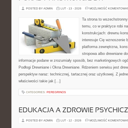
POSTED BY ADMIN
LUT - 13 - 2026
MOŻLIWOŚĆ KOMENTOWA
Ta strona to wszechstronn
temu, co w praktyce robi n
konstrukcjach: drewnu kons
interesuje Cię wznoszenie 
platforma zewnętrzna, kons
stropowa albo drewniane dod
informacje podane w zrozumiały sposób, bez marketingowych ogó
Podłogi Drewniane i Okna Drewniane. Rdzeniem serwisu jest drew
perspektyw naraz: technicznej, tartacznej oraz użytkowej. Z jed
właściwości takie jak […]
CATEGORIES:
PEREGRINOS
EDUKACJA A ZDROWIE PSYCHIC
POSTED BY ADMIN
LUT - 12 - 2026
MOŻLIWOŚĆ KOMENTOWA