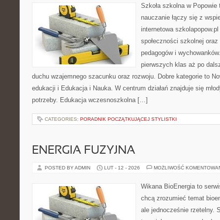
Szkoła szkolna w Popowie t
nauczanie łączy się z wspi
internetowa szkolapopow.pl
społeczności szkolnej oraz
pedagogów i wychowanków. T
pierwszych klas aż po dals
duchu wzajemnego szacunku oraz rozwoju. Dobre kategorie to N
edukacji i Edukacja i Nauka. W centrum działań znajduje się młod
potrzeby. Edukacja wczesnoszkolna […]
CATEGORIES:
PORADNIK POCZĄTKUJĄCEJ STYLISTKI
ENERGIA FUZYJNA
POSTED BY ADMIN
LUT - 12 - 2026
MOŻLIWOŚĆ KOMENTOWA
Wikana BioEnergia to serwi
chcą zrozumieć temat bioen
ale jednocześnie rzetelny. 