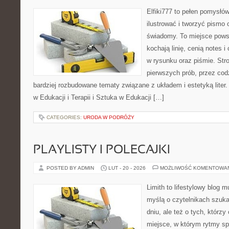
Elfiki777 to pełen pomysłów
ilustrować i tworzyć pismo
świadomy. To miejsce powst
kochają linię, cenią notes 
w rysunku oraz piśmie. Str
pierwszych prób, przez cod
bardziej rozbudowane tematy związane z układem i estetyką liter.
w Edukacji i Terapii i Sztuka w Edukacji […]
CATEGORIES:
URODA W PODRÓŻY
PLAYLISTY I POLECAJKI
POSTED BY ADMIN
LUT - 20 - 2026
MOŻLIWOŚĆ KOMENTOWA
Limith to lifestylowy blog 
myślą o czytelnikach szuka
dniu, ale też o tych, którz
miejsce, w którym rytmy sp