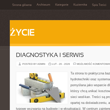
Archiwum
Kategorie
Kuziemka
Strona główna
Spis Treści
ŻYCIE
DIAGNOSTYKA I SERWIS
POSTED BY ADMIN
LUT - 26 - 2026
MOŻLIWOŚĆ KOMENTOWA
Ta strona to praktyczna ba
hydrotechniki oraz systema
pomyślana jako wsparcie d
którzy chcą unikać koszto
sieci wod-kan. Treści są p
opartej na doświadczeniu, a
typowe wyzwania na budowie i w eksploatacji. W centrum zainter