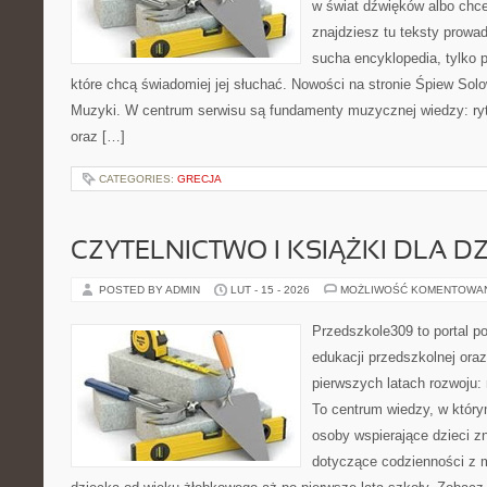
w świat dźwięków albo chc
znajdziesz tu teksty prowad
sucha encyklopedia, tylko 
które chcą świadomiej jej słuchać. Nowości na stronie Śpiew Solo
Muzyki. W centrum serwisu są fundamenty muzycznej wiedzy: ryt
oraz […]
CATEGORIES:
GRECJA
CZYTELNICTWO I KSIĄŻKI DLA DZ
POSTED BY ADMIN
LUT - 15 - 2026
MOŻLIWOŚĆ KOMENTOWA
Przedszkole309 to portal p
edukacji przedszkolnej ora
pierwszych latach rozwoju
To centrum wiedzy, w który
osoby wspierające dzieci z
dotyczące codzienności z 