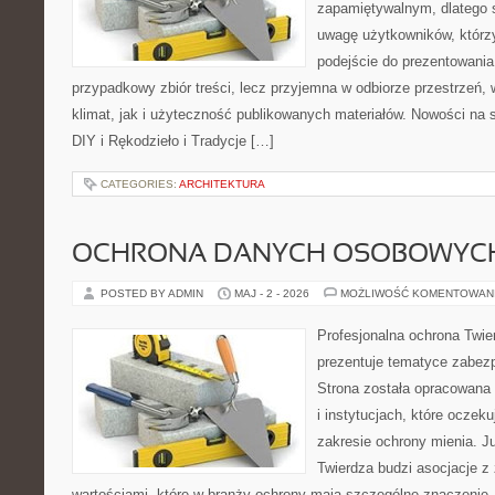
zapamiętywalnym, dlatego 
uwagę użytkowników, którzy
podejście do prezentowania 
przypadkowy zbiór treści, lecz przyjemna w odbiorze przestrzeń,
klimat, jak i użyteczność publikowanych materiałów. Nowości na st
DIY i Rękodzieło i Tradycje […]
CATEGORIES:
ARCHITEKTURA
OCHRONA DANYCH OSOBOWYC
POSTED BY ADMIN
MAJ - 2 - 2026
MOŻLIWOŚĆ KOMENTOWAN
Profesjonalna ochrona Twier
prezentuje tematyce zabez
Strona została opracowana 
i instytucjach, które oczek
zakresie ochrony mienia. 
Twierdza budzi asocjacje z 
wartościami, które w branży ochrony mają szczególne znaczenie