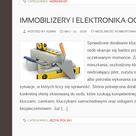
CATEGORIES:
HOROSKOP
IMMOBILIZERY I ELEKTRONIKA 
POSTED BY ADMIN
MAJ - 21 - 2026
MOŻLIWOŚĆ KOMENTOWA
Sprawdzone dorabianie klucz
osób okazuje się bardzo pr
oczekiwanym momencie. Zg
mieszkania, uszkodzony k
niedziałający pilot, zużyt
albo potrzeba wykonania z
sytuacje, w których liczy się sprawność. Strona poświęcona dorab
konkretną ofertę skierowaną do osób, które szukają kompetentne
kluczami, zamkami, kluczykami samochodowymi oraz usługami 
bezpieczeństwem. Już […]
CATEGORIES:
JĘZYK POLSKI