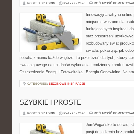
POSTED BY ADMIN
KWI - 27 - 2026
MOŻLIWOŚĆ KOMENTOWA
Innowacyjna witryna online 
miejsce stworzone dla osób
funkcjonalnych inspiracji d
oraz przestrzeni użytkowyc
rozbudowany świat produkt
światła, pokazując jak odp
potrafią zmienić każde wnętrze. To przestrzeń dla tych, którzy ce
zwracają uwagę na solidność wykonania i codzienny komfort użyt
Oszczędzanie Energii i Fotowoltaika i Energia Odnawialna. Na st
CATEGORIES:
SEZONOWE INSPIRACJE
SZYBKIE I PROSTE
POSTED BY ADMIN
KWI - 23 - 2026
MOŻLIWOŚĆ KOMENTOWA
JemWegańsko to serwis, kt
pasji do jedzenia bez prod