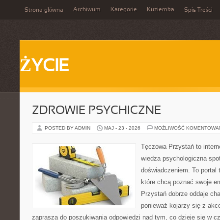
Archiwum
Kategorie
Kuziemka
Strona główna
Spis Treści
ŻYCIE
ZDROWIE PSYCHICZNE
POSTED BY ADMIN
MAJ - 23 - 2026
MOŻLIWOŚĆ KOMENTOWA
Tęczowa Przystań to intern
wiedza psychologiczna spo
doświadczeniem. To portal 
które chcą poznać swoje 
Przystań dobrze oddaje cha
ponieważ kojarzy się z akc
zaprasza do poszukiwania odpowiedzi nad tym, co dzieje się w c