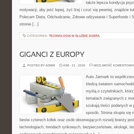
także lepsza kondycja psyc
motywacji, aby jeść lepiej, żyć lżej i czuć się pewniej, znajdzie tu
Polecam Dieta, Odchudzanie, Zdrowe odżywianie i Superfoods i 
stronie […]
CATEGORIES:
TECHNOLOGIA W SŁUŻBIE DOBRA
GIGANCI Z EUROPY
POSTED BY ADMIN
KWI - 21 - 2026
MOŻLIWOŚĆ KOMENTOWA
Auto Jarmark to współczesn
śledzą światem samochodów
myślą o czytelnikach, któr
tematach związanych z mot
szukają treści podanych w 
sposób. Strona skupia się 
fanów czterech kółek oraz osób obserwujących rozwój branży jes
technologiach, trendach rynkowych, bezpieczeństwie, ekologii, t