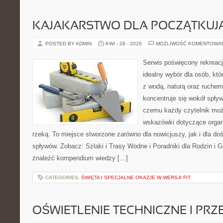
KAJAKARSTWO DLA POCZĄTKUJ
POSTED BY ADMIN
KWI - 28 - 2026
MOŻLIWOŚĆ KOMENTOWA
Serwis poświęcony rekreacj
idealny wybór dla osób, któ
z wodą, naturą oraz ruchem
koncentruje się wokół spły
czemu każdy czytelnik moż
wskazówki dotyczące organ
rzeką. To miejsce stworzone zarówno dla nowicjuszy, jak i dla 
spływów. Zobacz: Szlaki i Trasy Wodne i Poradniki dla Rodzin i 
znaleźć kompendium wiedzy […]
CATEGORIES:
ŚWIĘTA I SPECJALNE OKAZJE W WERSJI FIT
OŚWIETLENIE TECHNICZNE I PR