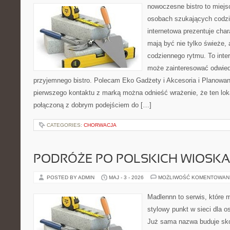
nowoczesne bistro to miejs
osobach szukających codzi
internetowa prezentuje char
mają być nie tylko świeże,
codziennego rytmu. To inte
może zainteresować odwie
przyjemnego bistro. Polecam Eko Gadżety i Akcesoria i Planowan
pierwszego kontaktu z marką można odnieść wrażenie, że ten loka
połączoną z dobrym podejściem do […]
CATEGORIES:
CHORWACJA
PODRÓŻE PO POLSKICH WIOSK
POSTED BY ADMIN
MAJ - 3 - 2026
MOŻLIWOŚĆ KOMENTOWAN
Madlennn to serwis, które 
stylowy punkt w sieci dla o
Już sama nazwa buduje sko