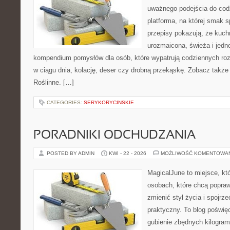
uważnego podejścia do cod
platforma, na której smak s
przepisy pokazują, że kuc
urozmaicona, świeża i jedn
kompendium pomysłów dla osób, które wypatrują codziennych roz
w ciągu dnia, kolację, deser czy drobną przekąskę. Zobacz także 
Roślinne. […]
CATEGORIES:
SERYKORYCINSKIE
PORADNIKI ODCHUDZANIA
POSTED BY ADMIN
KWI - 22 - 2026
MOŻLIWOŚĆ KOMENTOWA
MagicalJune to miejsce, kt
osobach, które chcą popra
zmienić styl życia i spojrz
praktyczny. To blog poświę
gubienie zbędnych kilogram