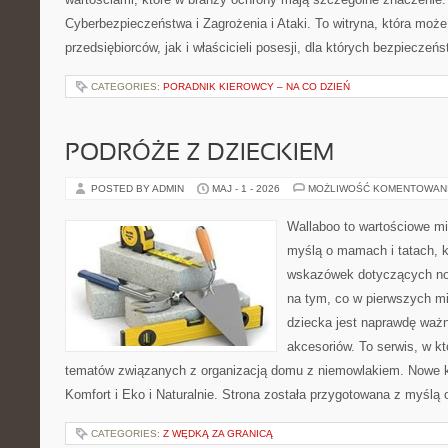
Cyberbezpieczeństwa i Zagrożenia i Ataki. To witryna, która moż
przedsiębiorców, jak i właścicieli posesji, dla których bezpieczeń
CATEGORIES:
PORADNIK KIEROWCY – NA CO DZIEŃ
PODRÓŻE Z DZIECKIEM
POSTED BY ADMIN
MAJ - 1 - 2026
MOŻLIWOŚĆ KOMENTOWAN
Wallaboo to wartościowe mi
myślą o mamach i tatach, 
wskazówek dotyczących now
na tym, co w pierwszych mi
dziecka jest naprawdę wa
akcesoriów. To serwis, w k
tematów związanych z organizacją domu z niemowlakiem. Nowe kat
Komfort i Eko i Naturalnie. Strona została przygotowana z myślą 
CATEGORIES:
Z WĘDKĄ ZA GRANICĄ