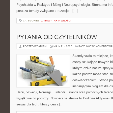
Psychiatria w Praktyce i Mózg i Neuropsychologia. Strona ma info
porusza tematy związane z rozwojem […]
CATEGORIES:
ZABAWY I AKTYWNOŚCI
PYTANIA OD CZYTELNIKÓW
POSTED BY ADMIN
MAJ - 21 - 2026
MOŻLIWOŚĆ KOMENTOWA
Skandynawia to miejsce, k
osoby szukające nowych ki
którym dzika natura spotyka
każda podróż może stać s
doświadczeniem. Strona poś
inspirującym blogiem dla o
Danii, Szwecji, Norwegii, Finlandii, Islandii oraz północnych teren
wyjątkowe tło podróży. Nowości na stronie to Podróże Aktywne i
serwis dla tych, którzy cenią […]