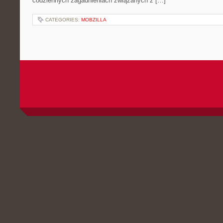
codziennych zagadnieniach związanych z […]
CATEGORIES:
MOBZILLA