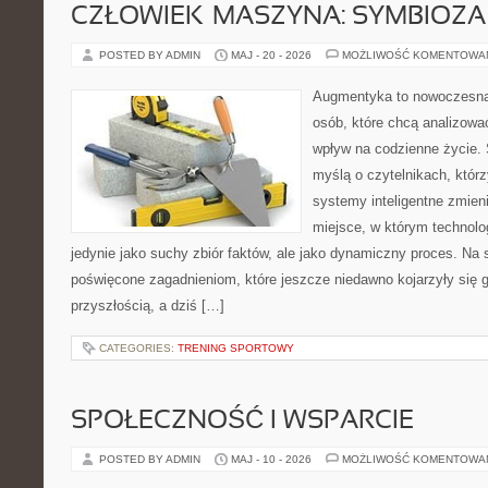
CZŁOWIEK–MASZYNA: SYMBIOZA
POSTED BY ADMIN
MAJ - 20 - 2026
MOŻLIWOŚĆ KOMENTOWA
Augmentyka to nowoczesna 
osób, które chcą analizować
wpływ na codzienne życie. 
myślą o czytelnikach, którzy
systemy inteligentne zmien
miejsce, w którym technolog
jedynie jako suchy zbiór faktów, ale jako dynamiczny proces. Na 
poświęcone zagadnieniom, które jeszcze niedawno kojarzyły się g
przyszłością, a dziś […]
CATEGORIES:
TRENING SPORTOWY
SPOŁECZNOŚĆ I WSPARCIE
POSTED BY ADMIN
MAJ - 10 - 2026
MOŻLIWOŚĆ KOMENTOWA