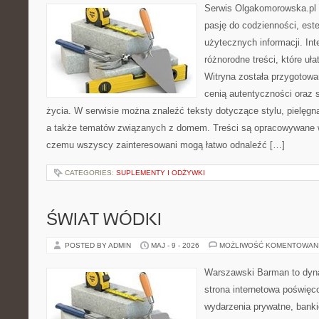
Serwis Olgakomorowska.pl t
pasję do codzienności, este
użytecznych informacji. Int
różnorodne treści, które uła
Witryna została przygotowa
cenią autentyczności oraz 
życia. W serwisie można znaleźć teksty dotyczące stylu, pielęgn
a także tematów związanych z domem. Treści są opracowywane w
czemu wszyscy zainteresowani mogą łatwo odnaleźć […]
CATEGORIES:
SUPLEMENTY I ODŻYWKI
ŚWIAT WÓDKI
POSTED BY ADMIN
MAJ - 9 - 2026
MOŻLIWOŚĆ KOMENTOWAN
Warszawski Barman to dyna
strona internetowa poświęc
wydarzenia prywatne, banki