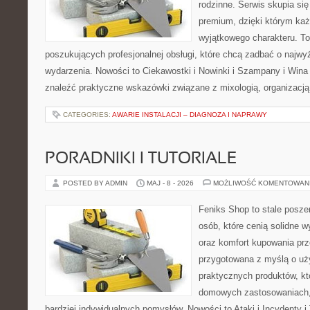
rodzinne. Serwis skupia się 
premium, dzięki którym ka
wyjątkowego charakteru. To
poszukujących profesjonalnej obsługi, które chcą zadbać o naj
wydarzenia. Nowości to Ciekawostki i Nowinki i Szampany i Win
znaleźć praktyczne wskazówki związane z mixologią, organizacj
CATEGORIES:
AWARIE INSTALACJI – DIAGNOZA I NAPRAWY
PORADNIKI I TUTORIALE
POSTED BY ADMIN
MAJ - 8 - 2026
MOŻLIWOŚĆ KOMENTOWAN
Feniks Shop to stale poszer
osób, które cenią solidne w
oraz komfort kupowania prze
przygotowana z myślą o uż
praktycznych produktów, kt
domowych zastosowaniach, j
bardziej indywidualnych pomysłów. Nowości to Ataki i Incydenty i 