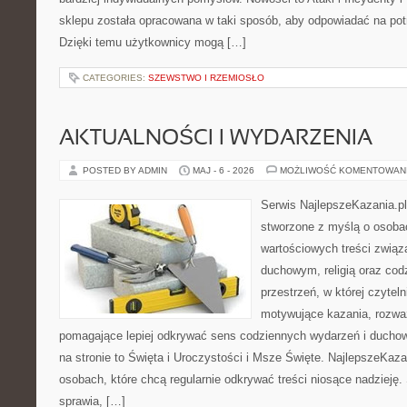
sklepu została opracowana w taki sposób, aby odpowiadać na pot
Dzięki temu użytkownicy mogą […]
CATEGORIES:
SZEWSTWO I RZEMIOSŁO
AKTUALNOŚCI I WYDARZENIA
POSTED BY ADMIN
MAJ - 6 - 2026
MOŻLIWOŚĆ KOMENTOWAN
Serwis NajlepszeKazania.p
stworzone z myślą o osobac
wartościowych treści zwią
duchowym, religią oraz codz
przestrzeń, w której czyte
motywujące kazania, rozważ
pomagające lepiej odkrywać sens codziennych wydarzeń i ducho
na stronie to Święta i Uroczystości i Msze Święte. NajlepszeKaza
osobach, które chcą regularnie odkrywać treści niosące nadzieję
sprawia, […]