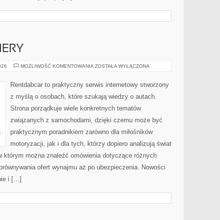
IERY
NOWOŚCI
026
MOŻLIWOŚĆ KOMENTOWANIA
ZOSTAŁA WYŁĄCZONA
I
PREMIERY
Rentdabcar to praktyczny serwis internetowy stworzony
z myślą o osobach, które szukają wiedzy o autach.
Strona porządkuje wiele konkretnych tematów
związanych z samochodami, dzięki czemu może być
praktycznym poradnikiem zarówno dla miłośników
motoryzacji, jak i dla tych, którzy dopiero analizują świat
w którym można znaleźć omówienia dotyczące różnych
porównywania ofert wynajmu aż po ubezpieczenia. Nowości
ie i […]