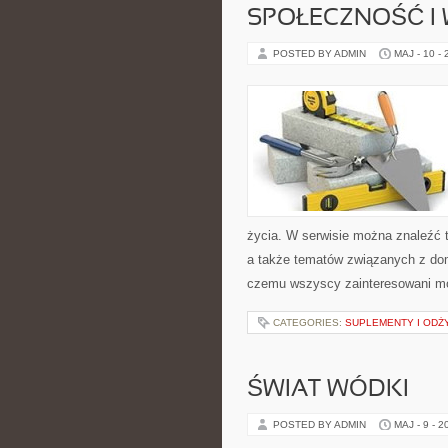
SPOŁECZNOŚĆ I 
POSTED BY ADMIN
MAJ - 10 -
życia. W serwisie można znaleźć t
a także tematów związanych z do
czemu wszyscy zainteresowani mo
CATEGORIES:
SUPLEMENTY I ODŻ
ŚWIAT WÓDKI
POSTED BY ADMIN
MAJ - 9 - 2