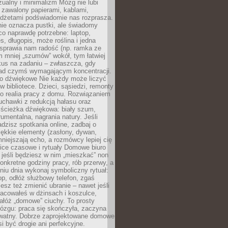
ualny i minimalizm Mózg nie lubi
 zawalony papierami, kablami,
adżetami podświadomie nas rozprasza.
nie oznacza pustki, ale świadomy
co naprawdę potrzebne: laptop,
es, długopis, może roślina i jedna
 sprawia nam radość (np. ramka ze
m mniej „szumów” wokół, tym łatwiej
kus na zadaniu – zwłaszcza, gdy
ad czymś wymagającym koncentracji.
ło dźwiękowe Nie każdy może liczyć
 w bibliotece. Dzieci, sąsiedzi, remonty
ko realia pracy z domu. Rozwiązaniem
uchawki z redukcją hałasu oraz
 ścieżka dźwiękowa: biały szum,
umentalna, nagrania natury. Jeśli
dzisz spotkania online, zadbaj o
ękkie elementy (zasłony, dywan,
niejszają echo, a rozmówcy lepiej cię
ice czasowe i rytuały Domowe biuro
, jeśli będziesz w nim „mieszkać” non
konkretne godziny pracy, rób przerwy, a
iu dnia wykonaj symboliczny rytuał:
op, odłóż służbowy telefon, zgaś
sz też zmienić ubranie – nawet jeśli
racowałeś w dżinsach i koszulce,
ałóż „domowe” ciuchy. To prosty
ózgu: praca się skończyła, zaczyna
ywatny. Dobrze zaprojektowane domowe
si być drogie ani perfekcyjne.