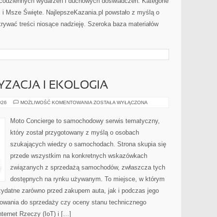
 codziennych wydarzeń i duchowych doświadczeń. Kategorie
ci i Msze Święte. NajlepszeKazania.pl powstało z myślą o
krywać treści niosące nadzieję. Szeroka baza materiałów
ZACJA I EKOLOGIA
ZIELONA
026
MOŻLIWOŚĆ KOMENTOWANIA
ZOSTAŁA WYŁĄCZONA
MOTORYZACJA
I
EKOLOGIA
Moto Concierge to samochodowy serwis tematyczny,
który został przygotowany z myślą o osobach
szukających wiedzy o samochodach. Strona skupia się
przede wszystkim na konkretnych wskazówkach
związanych z sprzedażą samochodów, zwłaszcza tych
dostępnych na rynku używanym. To miejsce, w którym
zydatne zarówno przed zakupem auta, jak i podczas jego
towania do sprzedaży czy oceny stanu technicznego
ternet Rzeczy (IoT) i […]