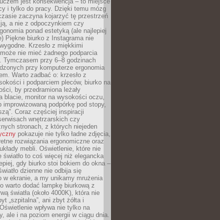
luczem jest konsekwencja – to miejsce
cy i tylko do pracy. Dzięki temu mózg
zasie zaczyna kojarzyć tę przestrzeń
ją, a nie z odpoczynkiem czy
gonomia ponad estetyką (ale najlepiej
ie) Piękne biurko z Instagrama nie
 wygodne. Krzesło z miękkimi
może nie mieć żadnego podparcia
. Tymczasem przy 6–8 godzinach
ędzonych przy komputerze ergonomia
etem. Warto zadbać o: krzesło z
sokości i podparciem pleców, biurko na
ości, by przedramiona leżały
 blacie, monitor na wysokości oczu,
b improwizowaną podpórkę pod stopy,
iszą”. Coraz częściej inspiracji
erwisach wnętrzarskich czy
znych stronach, z których niejeden
tyczny
pokazuje nie tylko ładne zdjęcia,
retne rozwiązania ergonomiczne oraz
kłady mebli. Oświetlenie, które nie
światło to coś więcej niż elegancka
epiej, gdy biurko stoi bokiem do okna –
światło dzienne nie odbija się
o w ekranie, a my unikamy mrużenia
go warto dodać lampkę biurkową z
rwą światła (około 4000K), która nie
yt „szpitalna”, ani zbyt żółta i
 Oświetlenie wpływa nie tylko na
y, ale i na poziom energii w ciągu dnia.