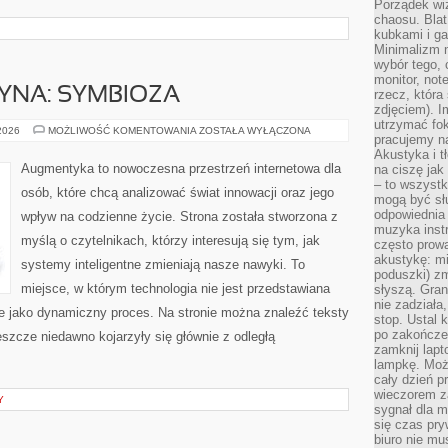
Porządek wiz
chaosu. Blat
kubkami i g
Minimalizm 
wybór tego, 
monitor, not
YNA: SYMBIOZA
rzecz, która
zdjęciem). I
utrzymać fo
CZŁOWIEK–
 2026
MOŻLIWOŚĆ KOMENTOWANIA
ZOSTAŁA WYŁĄCZONA
pracujemy n
MASZYNA:
SYMBIOZA
Akustyka i t
Augmentyka to nowoczesna przestrzeń internetowa dla
na ciszę jak
– to wszyst
osób, które chcą analizować świat innowacji oraz jego
mogą być sł
odpowiednia
wpływ na codzienne życie. Strona została stworzona z
muzyka instr
myślą o czytelnikach, którzy interesują się tym, jak
często prowa
akustykę: mi
systemy inteligentne zmieniają nasze nawyki. To
poduszki) zm
miejsce, w którym technologia nie jest przedstawiana
słyszą. Gran
nie zadziała
ale jako dynamiczny proces. Na stronie można znaleźć teksty
stop. Ustal 
po zakończen
szcze niedawno kojarzyły się głównie z odległą
zamknij lapt
lampkę. Może
cały dzień p
wieczorem z
Y
sygnał dla m
się czas pr
biuro nie mu