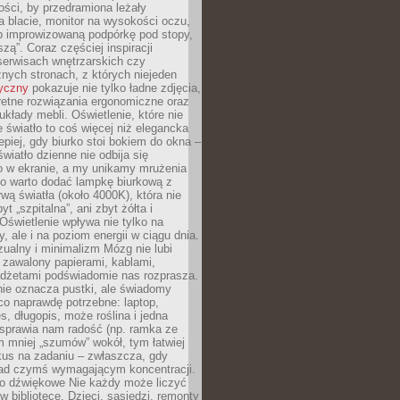
ości, by przedramiona leżały
 blacie, monitor na wysokości oczu,
b improwizowaną podpórkę pod stopy,
iszą”. Coraz częściej inspiracji
erwisach wnętrzarskich czy
znych stronach, z których niejeden
tyczny
pokazuje nie tylko ładne zdjęcia,
retne rozwiązania ergonomiczne oraz
kłady mebli. Oświetlenie, które nie
światło to coś więcej niż elegancka
epiej, gdy biurko stoi bokiem do okna –
światło dzienne nie odbija się
o w ekranie, a my unikamy mrużenia
go warto dodać lampkę biurkową z
rwą światła (około 4000K), która nie
yt „szpitalna”, ani zbyt żółta i
 Oświetlenie wpływa nie tylko na
y, ale i na poziom energii w ciągu dnia.
ualny i minimalizm Mózg nie lubi
 zawalony papierami, kablami,
adżetami podświadomie nas rozprasza.
nie oznacza pustki, ale świadomy
co naprawdę potrzebne: laptop,
es, długopis, może roślina i jedna
 sprawia nam radość (np. ramka ze
m mniej „szumów” wokół, tym łatwiej
kus na zadaniu – zwłaszcza, gdy
ad czymś wymagającym koncentracji.
ło dźwiękowe Nie każdy może liczyć
 w bibliotece. Dzieci, sąsiedzi, remonty