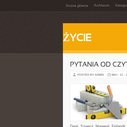
Archiwum
Katego
Strona główna
ŻYCIE
PYTANIA OD CZ
POSTED BY ADMIN
MAJ - 21 -
Danii, Szwecji, Norwegii, Finlandii