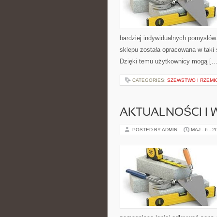
bardziej indywidualnych pomysłów. 
sklepu została opracowana w taki
Dzięki temu użytkownicy mogą […
CATEGORIES:
SZEWSTWO I RZEMI
AKTUALNOŚCI I
POSTED BY ADMIN
MAJ - 6 - 2