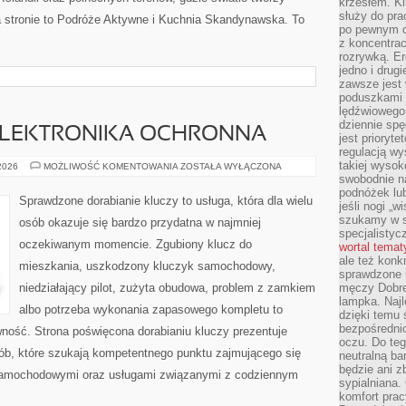
krzesłem. K
służy do pra
a stronie to Podróże Aktywne i Kuchnia Skandynawska. To
po pewnym c
z koncentrac
rozrywką. Er
jedno i drug
zawsze jest
poduszkami 
lędźwiowego
dziennie sp
 ELEKTRONIKA OCHRONNA
jest prioryt
regulacją wy
takiej wysok
IMMOBILIZERY
 2026
MOŻLIWOŚĆ KOMENTOWANIA
ZOSTAŁA WYŁĄCZONA
I
swobodnie na
ELEKTRONIKA
podnóżek lu
OCHRONNA
Sprawdzone dorabianie kluczy to usługa, która dla wielu
jeśli nogi „w
szukamy w s
osób okazuje się bardzo przydatna w najmniej
specjalistyc
oczekiwanym momencie. Zgubiony klucz do
wortal tema
ale też konk
mieszkania, uszkodzony kluczyk samochodowy,
sprawdzone u
niedziałający pilot, zużyta obudowa, problem z zamkiem
męczy Dobre 
lampka. Najl
albo potrzeba wykonania zapasowego kompletu to
dzięki temu 
bezpośredni
awność. Strona poświęcona dorabianiu kluczy prezentuje
oczu. Do te
sób, które szukają kompetentnego punktu zajmującego się
neutralną ba
będzie ani zb
samochodowymi oraz usługami związanymi z codziennym
sypialniana.
komfort prac