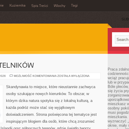
rie
Kuziemka
Tagi
Spis Treści
Włochy
SUB
YTELNIKÓW
Praca zdalna
codzienności
PYTANIA
 2026
MOŻLIWOŚĆ KOMENTOWANIA
ZOSTAŁA WYŁĄCZONA
wciąż pracuj
OD
lub w przyp
CZYTELNIKÓW
Bóle pleców,
Skandynawia to miejsce, które nieustannie zachwyca
się życia p
osoby szukające nowych kierunków. To obszar, w
zorganizowa
uporządkować
którym dzika natura spotyka się z lokalną kulturą, a
mieszkasz w
każda podróż może stać się wyjątkowym
osobny pokój
musi pogodzi
doświadczeniem. Strona poświęcona tej tematyce jest
mieszkania.
wyznaczyć „s
inspirującym blogiem dla osób, które chcą zrozumieć
oknie, mały 
, Islandii oraz północnych terenów, gdzie światło tworzy