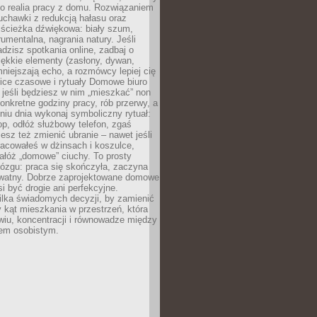
ko realia pracy z domu. Rozwiązaniem
uchawki z redukcją hałasu oraz
 ścieżka dźwiękowa: biały szum,
umentalna, nagrania natury. Jeśli
dzisz spotkania online, zadbaj o
ękkie elementy (zasłony, dywan,
niejszają echo, a rozmówcy lepiej cię
ice czasowe i rytuały Domowe biuro
, jeśli będziesz w nim „mieszkać” non
konkretne godziny pracy, rób przerwy, a
iu dnia wykonaj symboliczny rytuał:
op, odłóż służbowy telefon, zgaś
sz też zmienić ubranie – nawet jeśli
racowałeś w dżinsach i koszulce,
ałóż „domowe” ciuchy. To prosty
ózgu: praca się skończyła, zaczyna
ywatny. Dobrze zaprojektowane domowe
si być drogie ani perfekcyjne.
ilka świadomych decyzji, by zamienić
kąt mieszkania w przestrzeń, która
wiu, koncentracji i równowadze między
iem osobistym.