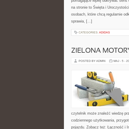
pomagające lepiej odkrywać sens
na stronie to Święta i Uroczystoś
osobach, które chcą regularnie od
sprawia, […]
CATEGORIES:
ADIDAS
ZIELONA MOTORY
POSTED BY ADMIN
MAJ - 5 - 2
czytelnik może znaleźć wiedzę pr
codziennego użytkowania, przygo
pojazdu. Zobacz też: Łączność i In