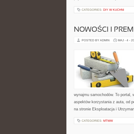
CATEGORIES:
DIY W KUCHNI
NOWOŚCI I PREM
POSTED BY ADMIN
MAJ - 4 - 2
wynajmu samochodów. To portal, 
aspektów korzystania z auta, od 
na stronie Eksploatacja i Utrzyman
CATEGORIES:
MTWW