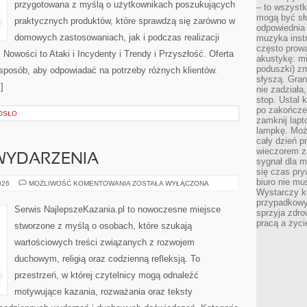
przygotowana z myślą o użytkownikach poszukujących
– to wszyst
mogą być sł
praktycznych produktów, które sprawdzą się zarówno w
odpowiednia
domowych zastosowaniach, jak i podczas realizacji
muzyka instr
często prowa
Nowości to Ataki i Incydenty i Trendy i Przyszłość. Oferta
akustykę: mi
poduszki) zm
 sposób, aby odpowiadać na potrzeby różnych klientów.
słyszą. Gran
]
nie zadziała
stop. Ustal 
po zakończen
OSŁO
zamknij lapt
lampkę. Może
cały dzień p
wieczorem z
 WYDARZENIA
sygnał dla m
się czas pr
biuro nie mu
AKTUALNOŚCI
026
MOŻLIWOŚĆ KOMENTOWANIA
ZOSTAŁA WYŁĄCZONA
I
Wystarczy k
WYDARZENIA
przypadkowy 
Serwis NajlepszeKazania.pl to nowoczesne miejsce
sprzyja zdro
pracą a życ
stworzone z myślą o osobach, które szukają
wartościowych treści związanych z rozwojem
duchowym, religią oraz codzienną refleksją. To
przestrzeń, w której czytelnicy mogą odnaleźć
motywujące kazania, rozważania oraz teksty