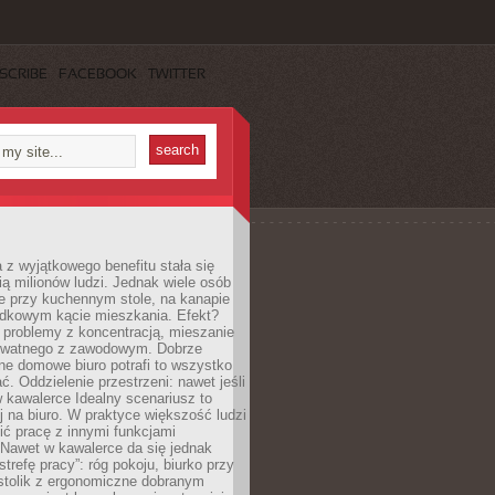
SCRIBE
FACEBOOK
TWITTER
 z wyjątkowego benefitu stała się
ą milionów ludzi. Jednak wiele osób
e przy kuchennym stole, na kanapie
adkowym kącie mieszkania. Efekt?
 problemy z koncentracją, mieszanie
rywatnego z zawodowym. Dobrze
ne domowe biuro potrafi to wszystko
. Oddzielenie przestrzeni: nawet jeśli
 kawalerce Idealny scenariusz to
 na biuro. W praktyce większość ludzi
ć pracę z innymi funkcjami
 Nawet w kawalerce da się jednak
trefę pracy”: róg pokoju, biurko przy
stolik z ergonomiczne dobranym