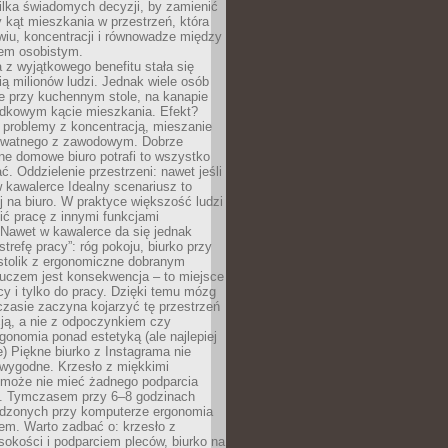
ilka świadomych decyzji, by zamienić
kąt mieszkania w przestrzeń, która
wiu, koncentracji i równowadze między
iem osobistym.
 z wyjątkowego benefitu stała się
ą milionów ludzi. Jednak wiele osób
e przy kuchennym stole, na kanapie
adkowym kącie mieszkania. Efekt?
 problemy z koncentracją, mieszanie
rywatnego z zawodowym. Dobrze
ne domowe biuro potrafi to wszystko
. Oddzielenie przestrzeni: nawet jeśli
 kawalerce Idealny scenariusz to
 na biuro. W praktyce większość ludzi
ć pracę z innymi funkcjami
 Nawet w kawalerce da się jednak
trefę pracy”: róg pokoju, biurko przy
stolik z ergonomiczne dobranym
luczem jest konsekwencja – to miejsce
cy i tylko do pracy. Dzięki temu mózg
zasie zaczyna kojarzyć tę przestrzeń
ją, a nie z odpoczynkiem czy
gonomia ponad estetyką (ale najlepiej
ie) Piękne biurko z Instagrama nie
 wygodne. Krzesło z miękkimi
może nie mieć żadnego podparcia
. Tymczasem przy 6–8 godzinach
ędzonych przy komputerze ergonomia
etem. Warto zadbać o: krzesło z
sokości i podparciem pleców, biurko na