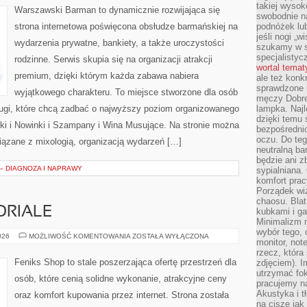
takiej wysok
Warszawski Barman to dynamicznie rozwijająca się
swobodnie na
strona internetowa poświęcona obsłudze barmańskiej na
podnóżek lu
jeśli nogi „w
wydarzenia prywatne, bankiety, a także uroczystości
szukamy w s
specjalistyc
rodzinne. Serwis skupia się na organizacji atrakcji
wortal tema
premium, dzięki którym każda zabawa nabiera
ale też konk
sprawdzone u
wyjątkowego charakteru. To miejsce stworzone dla osób
męczy Dobre 
ługi, które chcą zadbać o najwyższy poziom organizowanego
lampka. Najl
dzięki temu 
ki i Nowinki i Szampany i Wina Musujące. Na stronie można
bezpośredni
oczu. Do te
ązane z mixologią, organizacją wydarzeń […]
neutralną ba
będzie ani zb
 – DIAGNOZA I NAPRAWY
sypialniana.
komfort prac
Porządek wiz
chaosu. Blat
ORIALE
kubkami i g
Minimalizm 
wybór tego, 
PORADNIKI
026
MOŻLIWOŚĆ KOMENTOWANIA
ZOSTAŁA WYŁĄCZONA
monitor, not
I
TUTORIALE
rzecz, która
Feniks Shop to stale poszerzająca ofertę przestrzeń dla
zdjęciem). I
utrzymać fo
osób, które cenią solidne wykonanie, atrakcyjne ceny
pracujemy n
Akustyka i t
oraz komfort kupowania przez internet. Strona została
na ciszę jak