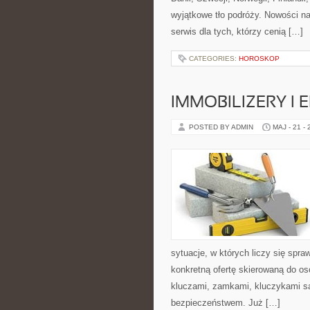
wyjątkowe tło podróży. Nowości n
serwis dla tych, którzy cenią […]
CATEGORIES:
HOROSKOP
IMMOBILIZERY I
POSTED BY ADMIN
MAJ - 21 -
sytuacje, w których liczy się spr
konkretną ofertę skierowaną do o
kluczami, zamkami, kluczykami 
bezpieczeństwem. Już […]