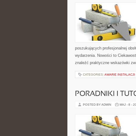
poszukujących profesjonalnej obs
wydarzenia. Nowości to Ciekawost
znaleźć praktyczne wskazówki zwi
CATEGORIES:
AWARIE INSTALACJI
PORADNIKI I TUT
POSTED BY ADMIN
MAJ - 8 - 2