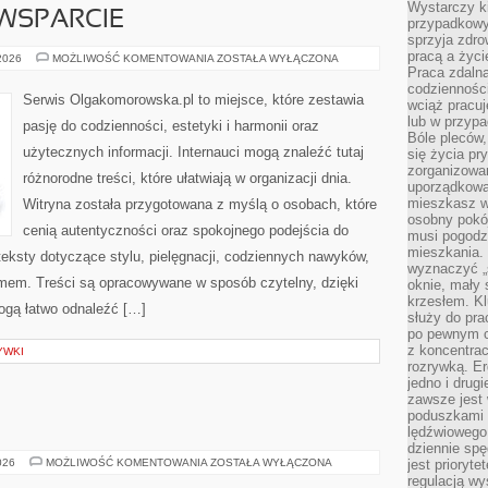
Wystarczy k
WSPARCIE
przypadkowy 
sprzyja zdro
pracą a życ
SPOŁECZNOŚĆ
 2026
MOŻLIWOŚĆ KOMENTOWANIA
ZOSTAŁA WYŁĄCZONA
I
Praca zdalna
WSPARCIE
codzienności
Serwis Olgakomorowska.pl to miejsce, które zestawia
wciąż pracuj
lub w przyp
pasję do codzienności, estetyki i harmonii oraz
Bóle pleców,
użytecznych informacji. Internauci mogą znaleźć tutaj
się życia p
zorganizowa
różnorodne treści, które ułatwiają w organizacji dnia.
uporządkować
mieszkasz w
Witryna została przygotowana z myślą o osobach, które
osobny pokój
cenią autentyczności oraz spokojnego podejścia do
musi pogodzi
mieszkania.
eksty dotyczące stylu, pielęgnacji, codziennych nawyków,
wyznaczyć „s
mem. Treści są opracowywane w sposób czytelny, dzięki
oknie, mały 
krzesłem. K
gą łatwo odnaleźć […]
służy do pra
po pewnym c
z koncentrac
YWKI
rozrywką. Er
jedno i drug
zawsze jest
poduszkami 
lędźwiowego
dziennie sp
ŚWIAT
026
MOŻLIWOŚĆ KOMENTOWANIA
ZOSTAŁA WYŁĄCZONA
jest prioryt
WÓDKI
regulacją wy