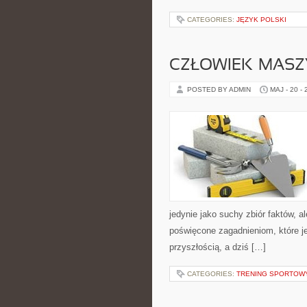
CATEGORIES:
JĘZYK POLSKI
CZŁOWIEK–MASZ
POSTED BY ADMIN
MAJ - 20 -
jedynie jako suchy zbiór faktów, 
poświęcone zagadnieniom, które je
przyszłością, a dziś […]
CATEGORIES:
TRENING SPORTOW