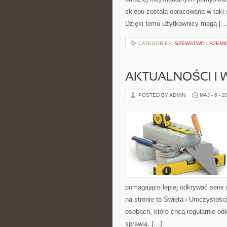
sklepu została opracowana w taki
Dzięki temu użytkownicy mogą […
CATEGORIES:
SZEWSTWO I RZEMI
AKTUALNOŚCI I
POSTED BY ADMIN
MAJ - 6 - 2
pomagające lepiej odkrywać sens
na stronie to Święta i Uroczystoś
osobach, które chcą regularnie od
sprawia, […]