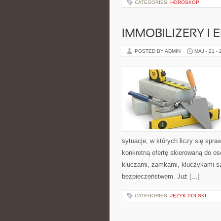
CATEGORIES:
HOROSKOP
IMMOBILIZERY I
POSTED BY ADMIN
MAJ - 21 -
sytuacje, w których liczy się spr
konkretną ofertę skierowaną do o
kluczami, zamkami, kluczykami 
bezpieczeństwem. Już […]
CATEGORIES:
JĘZYK POLSKI