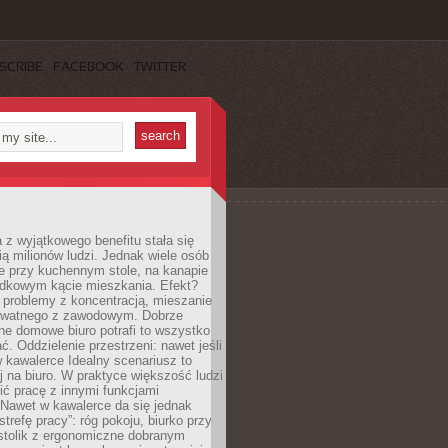
SCRIBE
FACEBOOK
TWITTER
 z wyjątkowego benefitu stała się
ą milionów ludzi. Jednak wiele osób
e przy kuchennym stole, na kanapie
adkowym kącie mieszkania. Efekt?
 problemy z koncentracją, mieszanie
rywatnego z zawodowym. Dobrze
ne domowe biuro potrafi to wszystko
. Oddzielenie przestrzeni: nawet jeśli
 kawalerce Idealny scenariusz to
 na biuro. W praktyce większość ludzi
ć pracę z innymi funkcjami
 Nawet w kawalerce da się jednak
trefę pracy”: róg pokoju, biurko przy
stolik z ergonomiczne dobranym