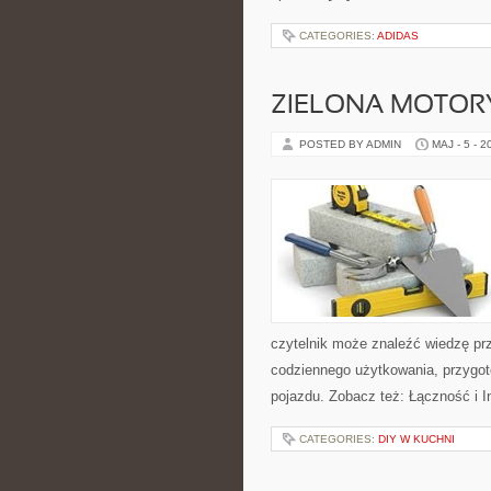
CATEGORIES:
ADIDAS
ZIELONA MOTORY
POSTED BY ADMIN
MAJ - 5 - 2
czytelnik może znaleźć wiedzę pr
codziennego użytkowania, przygo
pojazdu. Zobacz też: Łączność i In
CATEGORIES:
DIY W KUCHNI