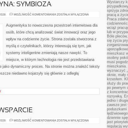
Wystarczy k
YNA: SYMBIOZA
przypadkowy 
sprzyja zdro
CZŁOWIEK–
pracą a życ
 2026
MOŻLIWOŚĆ KOMENTOWANIA
ZOSTAŁA WYŁĄCZONA
MASZYNA:
Praca zdalna
SYMBIOZA
codzienności
Augmentyka to nowoczesna przestrzeń internetowa dla
wciąż pracuj
lub w przyp
osób, które chcą analizować świat innowacji oraz jego
Bóle pleców,
wpływ na codzienne życie. Strona została stworzona z
się życia p
zorganizowa
myślą o czytelnikach, którzy interesują się tym, jak
uporządkować
systemy inteligentne zmieniają nasze nawyki. To
mieszkasz w
osobny pokój
miejsce, w którym technologia nie jest przedstawiana
musi pogodzi
mieszkania.
ale jako dynamiczny proces. Na stronie można znaleźć teksty
wyznaczyć „s
szcze niedawno kojarzyły się głównie z odległą
oknie, mały 
krzesłem. K
służy do pra
po pewnym c
Y
z koncentrac
rozrywką. Er
jedno i drug
zawsze jest
poduszkami 
WSPARCIE
lędźwiowego
dziennie sp
SPOŁECZNOŚĆ
 2026
MOŻLIWOŚĆ KOMENTOWANIA
ZOSTAŁA WYŁĄCZONA
jest prioryt
I
regulacją wy
WSPARCIE