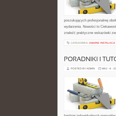
poszukujących profesjonalnej obs
wydarzenia. Nowości to Ciekawost
znaleźć praktyczne wskazówki zwi
CATEGORIES:
AWARIE INSTALACJI
PORADNIKI I TUT
POSTED BY ADMIN
MAJ - 8 - 2
bardziej indywidualnych pomysłów. 