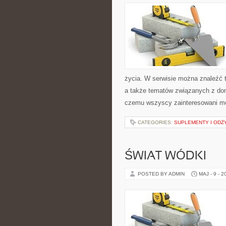
życia. W serwisie można znaleźć t
a także tematów związanych z do
czemu wszyscy zainteresowani mo
CATEGORIES:
SUPLEMENTY I ODŻ
ŚWIAT WÓDKI
POSTED BY ADMIN
MAJ - 9 - 2