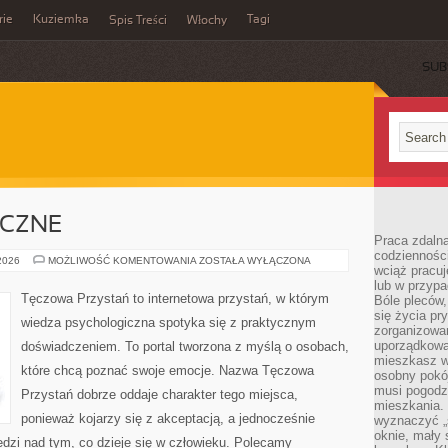
rie
Kuziemka
Tagi
Spis Treści
Włochy
SUB
ICZNE
Praca zdalna
codzienności
ZDROWIE
 2026
MOŻLIWOŚĆ KOMENTOWANIA
ZOSTAŁA WYŁĄCZONA
wciąż pracuj
PSYCHICZNE
lub w przyp
Tęczowa Przystań to internetowa przystań, w którym
Bóle pleców,
się życia p
wiedza psychologiczna spotyka się z praktycznym
zorganizowa
uporządkować
doświadczeniem. To portal tworzona z myślą o osobach,
mieszkasz w
które chcą poznać swoje emocje. Nazwa Tęczowa
osobny pokój
musi pogodzi
Przystań dobrze oddaje charakter tego miejsca,
mieszkania.
ponieważ kojarzy się z akceptacją, a jednocześnie
wyznaczyć „s
oknie, mały 
dzi nad tym, co dzieje się w człowieku. Polecamy