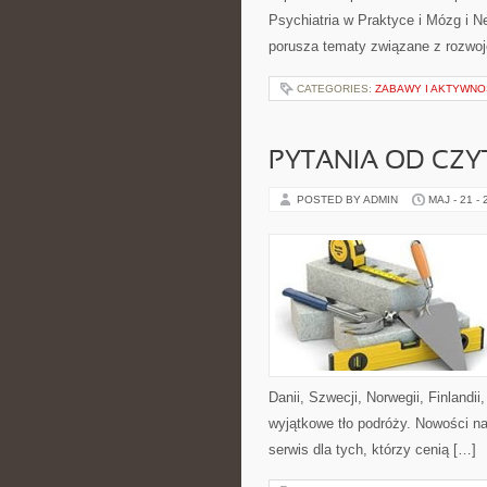
Psychiatria w Praktyce i Mózg i N
porusza tematy związane z rozwo
CATEGORIES:
ZABAWY I AKTYWNO
PYTANIA OD CZ
POSTED BY ADMIN
MAJ - 21 -
Danii, Szwecji, Norwegii, Finlandii
wyjątkowe tło podróży. Nowości n
serwis dla tych, którzy cenią […]