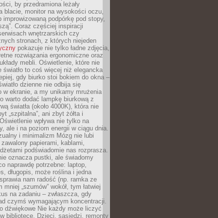
ości, by przedramiona leżały
 blacie, monitor na wysokości oczu,
b improwizowaną podpórkę pod stopy,
iszą”. Coraz częściej inspiracji
erwisach wnętrzarskich czy
znych stronach, z których niejeden
tyczny
pokazuje nie tylko ładne zdjęcia,
retne rozwiązania ergonomiczne oraz
kłady mebli. Oświetlenie, które nie
światło to coś więcej niż elegancka
epiej, gdy biurko stoi bokiem do okna –
światło dzienne nie odbija się
o w ekranie, a my unikamy mrużenia
go warto dodać lampkę biurkową z
rwą światła (około 4000K), która nie
yt „szpitalna”, ani zbyt żółta i
 Oświetlenie wpływa nie tylko na
y, ale i na poziom energii w ciągu dnia.
ualny i minimalizm Mózg nie lubi
 zawalony papierami, kablami,
adżetami podświadomie nas rozprasza.
nie oznacza pustki, ale świadomy
co naprawdę potrzebne: laptop,
es, długopis, może roślina i jedna
 sprawia nam radość (np. ramka ze
m mniej „szumów” wokół, tym łatwiej
kus na zadaniu – zwłaszcza, gdy
ad czymś wymagającym koncentracji.
ło dźwiękowe Nie każdy może liczyć
 w bibliotece. Dzieci, sąsiedzi, remonty