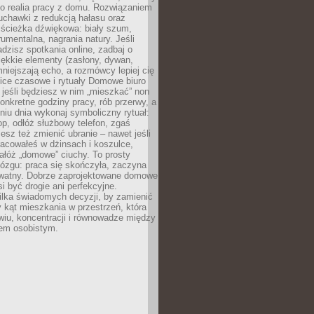
ko realia pracy z domu. Rozwiązaniem
uchawki z redukcją hałasu oraz
 ścieżka dźwiękowa: biały szum,
umentalna, nagrania natury. Jeśli
dzisz spotkania online, zadbaj o
ękkie elementy (zasłony, dywan,
niejszają echo, a rozmówcy lepiej cię
ice czasowe i rytuały Domowe biuro
, jeśli będziesz w nim „mieszkać” non
konkretne godziny pracy, rób przerwy, a
iu dnia wykonaj symboliczny rytuał:
op, odłóż służbowy telefon, zgaś
sz też zmienić ubranie – nawet jeśli
racowałeś w dżinsach i koszulce,
ałóż „domowe” ciuchy. To prosty
ózgu: praca się skończyła, zaczyna
ywatny. Dobrze zaprojektowane domowe
si być drogie ani perfekcyjne.
ilka świadomych decyzji, by zamienić
kąt mieszkania w przestrzeń, która
wiu, koncentracji i równowadze między
iem osobistym.