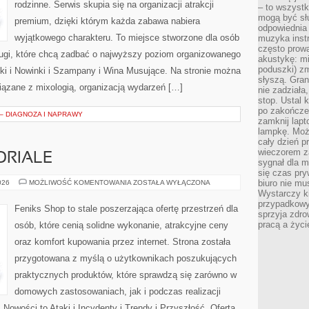
rodzinne. Serwis skupia się na organizacji atrakcji
– to wszyst
mogą być sł
premium, dzięki którym każda zabawa nabiera
odpowiednia
wyjątkowego charakteru. To miejsce stworzone dla osób
muzyka instr
często prowa
ługi, które chcą zadbać o najwyższy poziom organizowanego
akustykę: mi
poduszki) zm
ki i Nowinki i Szampany i Wina Musujące. Na stronie można
słyszą. Gran
ązane z mixologią, organizacją wydarzeń […]
nie zadziała
stop. Ustal 
po zakończen
 – DIAGNOZA I NAPRAWY
zamknij lapt
lampkę. Może
cały dzień p
wieczorem z
ORIALE
sygnał dla m
się czas pr
PORADNIKI
biuro nie mu
026
MOŻLIWOŚĆ KOMENTOWANIA
ZOSTAŁA WYŁĄCZONA
I
Wystarczy k
TUTORIALE
przypadkowy 
Feniks Shop to stale poszerzająca ofertę przestrzeń dla
sprzyja zdro
pracą a życ
osób, które cenią solidne wykonanie, atrakcyjne ceny
oraz komfort kupowania przez internet. Strona została
przygotowana z myślą o użytkownikach poszukujących
praktycznych produktów, które sprawdzą się zarówno w
domowych zastosowaniach, jak i podczas realizacji
Nowości to Ataki i Incydenty i Trendy i Przyszłość. Oferta