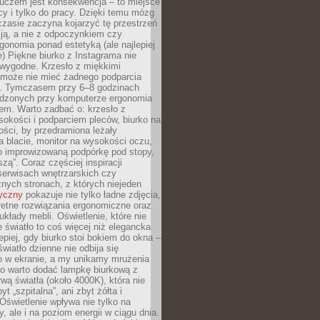
luczem jest konsekwencja – to miejsce
cy i tylko do pracy. Dzięki temu mózg
zasie zaczyna kojarzyć tę przestrzeń
ją, a nie z odpoczynkiem czy
gonomia ponad estetyką (ale najlepiej
ie) Piękne biurko z Instagrama nie
 wygodne. Krzesło z miękkimi
może nie mieć żadnego podparcia
. Tymczasem przy 6–8 godzinach
ędzonych przy komputerze ergonomia
etem. Warto zadbać o: krzesło z
sokości i podparciem pleców, biurko na
ości, by przedramiona leżały
 blacie, monitor na wysokości oczu,
b improwizowaną podpórkę pod stopy,
iszą”. Coraz częściej inspiracji
erwisach wnętrzarskich czy
znych stronach, z których niejeden
tyczny
pokazuje nie tylko ładne zdjęcia,
retne rozwiązania ergonomiczne oraz
kłady mebli. Oświetlenie, które nie
światło to coś więcej niż elegancka
epiej, gdy biurko stoi bokiem do okna –
światło dzienne nie odbija się
o w ekranie, a my unikamy mrużenia
go warto dodać lampkę biurkową z
rwą światła (około 4000K), która nie
yt „szpitalna”, ani zbyt żółta i
 Oświetlenie wpływa nie tylko na
y, ale i na poziom energii w ciągu dnia.