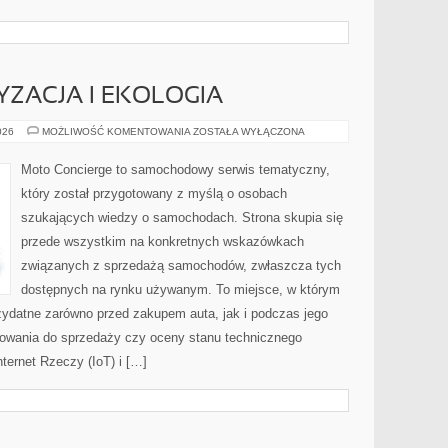
ZACJA I EKOLOGIA
ZIELONA
026
MOŻLIWOŚĆ KOMENTOWANIA
ZOSTAŁA WYŁĄCZONA
MOTORYZACJA
I
EKOLOGIA
Moto Concierge to samochodowy serwis tematyczny,
który został przygotowany z myślą o osobach
szukających wiedzy o samochodach. Strona skupia się
przede wszystkim na konkretnych wskazówkach
związanych z sprzedażą samochodów, zwłaszcza tych
dostępnych na rynku używanym. To miejsce, w którym
zydatne zarówno przed zakupem auta, jak i podczas jego
towania do sprzedaży czy oceny stanu technicznego
ternet Rzeczy (IoT) i […]