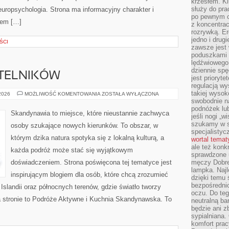
krzesłem. K
służy do pra
europsychologia. Strona ma informacyjny charakter i
po pewnym c
jem […]
z koncentrac
rozrywką. Er
jedno i drug
ŚCI
zawsze jest
poduszkami 
lędźwiowego
dziennie sp
YTELNIKÓW
jest prioryt
regulacją wy
takiej wysok
PYTANIA
 2026
MOŻLIWOŚĆ KOMENTOWANIA
ZOSTAŁA WYŁĄCZONA
OD
swobodnie na
CZYTELNIKÓW
podnóżek lu
Skandynawia to miejsce, które nieustannie zachwyca
jeśli nogi „w
szukamy w s
osoby szukające nowych kierunków. To obszar, w
specjalistyc
którym dzika natura spotyka się z lokalną kulturą, a
wortal tema
ale też konk
każda podróż może stać się wyjątkowym
sprawdzone u
doświadczeniem. Strona poświęcona tej tematyce jest
męczy Dobre 
lampka. Najl
inspirującym blogiem dla osób, które chcą zrozumieć
dzięki temu 
bezpośredni
, Islandii oraz północnych terenów, gdzie światło tworzy
oczu. Do te
a stronie to Podróże Aktywne i Kuchnia Skandynawska. To
neutralną ba
będzie ani zb
sypialniana.
komfort prac