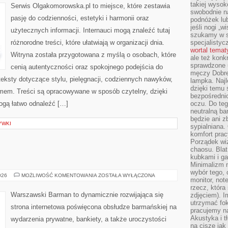
takiej wysok
Serwis Olgakomorowska.pl to miejsce, które zestawia
swobodnie na
pasję do codzienności, estetyki i harmonii oraz
podnóżek lu
jeśli nogi „w
użytecznych informacji. Internauci mogą znaleźć tutaj
szukamy w s
różnorodne treści, które ułatwiają w organizacji dnia.
specjalistyc
wortal tema
Witryna została przygotowana z myślą o osobach, które
ale też konk
sprawdzone u
cenią autentyczności oraz spokojnego podejścia do
męczy Dobre 
eksty dotyczące stylu, pielęgnacji, codziennych nawyków,
lampka. Najl
dzięki temu 
mem. Treści są opracowywane w sposób czytelny, dzięki
bezpośredni
gą łatwo odnaleźć […]
oczu. Do te
neutralną ba
będzie ani zb
YWKI
sypialniana.
komfort prac
Porządek wiz
chaosu. Blat
kubkami i g
Minimalizm 
wybór tego, 
ŚWIAT
026
MOŻLIWOŚĆ KOMENTOWANIA
ZOSTAŁA WYŁĄCZONA
monitor, not
WÓDKI
rzecz, która
Warszawski Barman to dynamicznie rozwijająca się
zdjęciem). I
utrzymać fo
strona internetowa poświęcona obsłudze barmańskiej na
pracujemy n
Akustyka i t
wydarzenia prywatne, bankiety, a także uroczystości
na ciszę jak