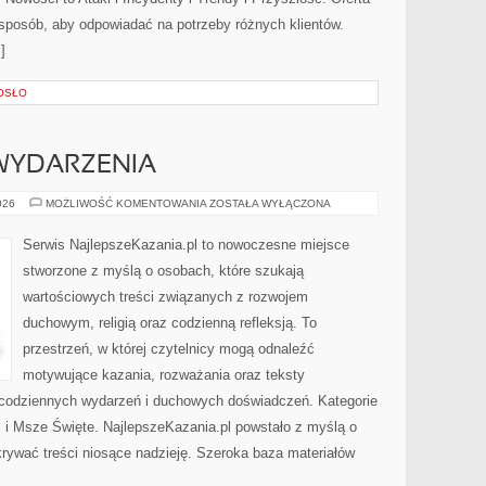
 sposób, aby odpowiadać na potrzeby różnych klientów.
]
OSŁO
 WYDARZENIA
AKTUALNOŚCI
026
MOŻLIWOŚĆ KOMENTOWANIA
ZOSTAŁA WYŁĄCZONA
I
WYDARZENIA
Serwis NajlepszeKazania.pl to nowoczesne miejsce
stworzone z myślą o osobach, które szukają
wartościowych treści związanych z rozwojem
duchowym, religią oraz codzienną refleksją. To
przestrzeń, w której czytelnicy mogą odnaleźć
motywujące kazania, rozważania oraz teksty
 codziennych wydarzeń i duchowych doświadczeń. Kategorie
ci i Msze Święte. NajlepszeKazania.pl powstało z myślą o
krywać treści niosące nadzieję. Szeroka baza materiałów