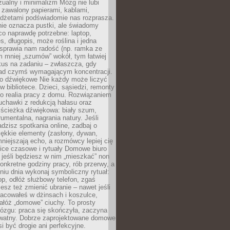
ualny i minimalizm Mózg nie lubi
 zawalony papierami, kablami,
adżetami podświadomie nas rozprasza.
nie oznacza pustki, ale świadomy
co naprawdę potrzebne: laptop,
es, długopis, może roślina i jedna
 sprawia nam radość (np. ramka ze
m mniej „szumów” wokół, tym łatwiej
kus na zadaniu – zwłaszcza, gdy
ad czymś wymagającym koncentracji.
ło dźwiękowe Nie każdy może liczyć
 w bibliotece. Dzieci, sąsiedzi, remonty
ko realia pracy z domu. Rozwiązaniem
uchawki z redukcją hałasu oraz
 ścieżka dźwiękowa: biały szum,
umentalna, nagrania natury. Jeśli
dzisz spotkania online, zadbaj o
ękkie elementy (zasłony, dywan,
niejszają echo, a rozmówcy lepiej cię
ice czasowe i rytuały Domowe biuro
, jeśli będziesz w nim „mieszkać” non
konkretne godziny pracy, rób przerwy, a
iu dnia wykonaj symboliczny rytuał:
op, odłóż służbowy telefon, zgaś
sz też zmienić ubranie – nawet jeśli
racowałeś w dżinsach i koszulce,
ałóż „domowe” ciuchy. To prosty
ózgu: praca się skończyła, zaczyna
ywatny. Dobrze zaprojektowane domowe
si być drogie ani perfekcyjne.