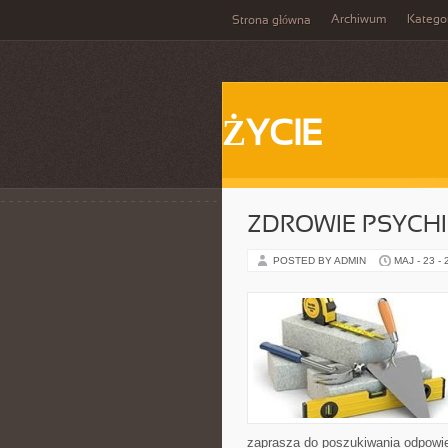
Archiwum
Katego
Strona główna
ŻYCIE
ZDROWIE PSYCH
POSTED BY ADMIN
MAJ - 23 -
zaprasza do poszukiwania odpowie