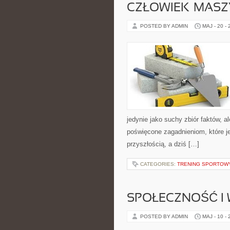
CZŁOWIEK–MASZ
POSTED BY ADMIN
MAJ - 20 -
jedynie jako suchy zbiór faktów, 
poświęcone zagadnieniom, które je
przyszłością, a dziś […]
CATEGORIES:
TRENING SPORTOW
SPOŁECZNOŚĆ I 
POSTED BY ADMIN
MAJ - 10 -