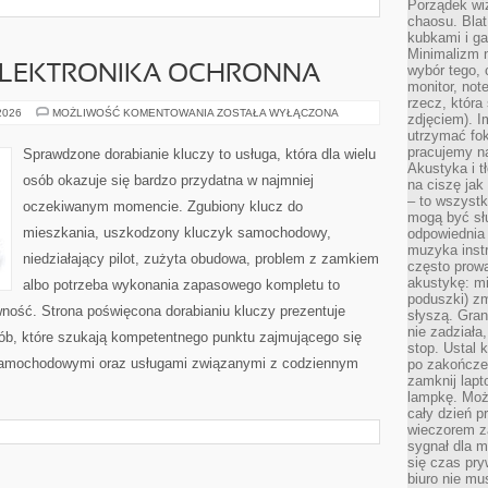
Porządek wiz
chaosu. Blat
kubkami i g
Minimalizm 
wybór tego, 
 ELEKTRONIKA OCHRONNA
monitor, not
rzecz, która
IMMOBILIZERY
 2026
MOŻLIWOŚĆ KOMENTOWANIA
ZOSTAŁA WYŁĄCZONA
zdjęciem). I
I
utrzymać fo
ELEKTRONIKA
OCHRONNA
pracujemy n
Sprawdzone dorabianie kluczy to usługa, która dla wielu
Akustyka i t
osób okazuje się bardzo przydatna w najmniej
na ciszę jak
– to wszyst
oczekiwanym momencie. Zgubiony klucz do
mogą być sł
mieszkania, uszkodzony kluczyk samochodowy,
odpowiednia
muzyka instr
niedziałający pilot, zużyta obudowa, problem z zamkiem
często prowa
akustykę: mi
albo potrzeba wykonania zapasowego kompletu to
poduszki) zm
awność. Strona poświęcona dorabianiu kluczy prezentuje
słyszą. Gran
nie zadziała
sób, które szukają kompetentnego punktu zajmującego się
stop. Ustal 
samochodowymi oraz usługami związanymi z codziennym
po zakończen
zamknij lapt
lampkę. Może
cały dzień p
wieczorem z
sygnał dla m
się czas pr
biuro nie mu