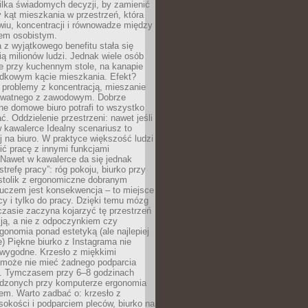
ilka świadomych decyzji, by zamienić
kąt mieszkania w przestrzeń, która
wiu, koncentracji i równowadze między
iem osobistym.
 z wyjątkowego benefitu stała się
ą milionów ludzi. Jednak wiele osób
e przy kuchennym stole, na kanapie
adkowym kącie mieszkania. Efekt?
 problemy z koncentracją, mieszanie
rywatnego z zawodowym. Dobrze
ne domowe biuro potrafi to wszystko
. Oddzielenie przestrzeni: nawet jeśli
 kawalerce Idealny scenariusz to
 na biuro. W praktyce większość ludzi
ć pracę z innymi funkcjami
 Nawet w kawalerce da się jednak
trefę pracy”: róg pokoju, biurko przy
stolik z ergonomiczne dobranym
luczem jest konsekwencja – to miejsce
cy i tylko do pracy. Dzięki temu mózg
zasie zaczyna kojarzyć tę przestrzeń
ją, a nie z odpoczynkiem czy
gonomia ponad estetyką (ale najlepiej
ie) Piękne biurko z Instagrama nie
 wygodne. Krzesło z miękkimi
może nie mieć żadnego podparcia
. Tymczasem przy 6–8 godzinach
ędzonych przy komputerze ergonomia
etem. Warto zadbać o: krzesło z
sokości i podparciem pleców, biurko na