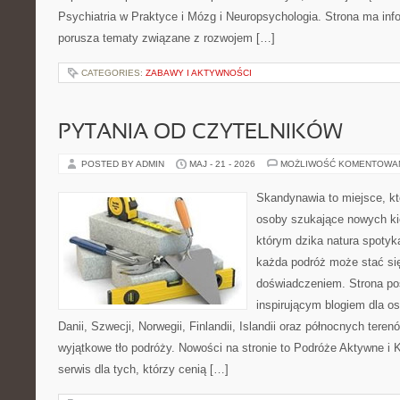
Psychiatria w Praktyce i Mózg i Neuropsychologia. Strona ma info
porusza tematy związane z rozwojem […]
CATEGORIES:
ZABAWY I AKTYWNOŚCI
PYTANIA OD CZYTELNIKÓW
POSTED BY ADMIN
MAJ - 21 - 2026
MOŻLIWOŚĆ KOMENTOWA
Skandynawia to miejsce, k
osoby szukające nowych ki
którym dzika natura spotyka
każda podróż może stać s
doświadczeniem. Strona poś
inspirującym blogiem dla o
Danii, Szwecji, Norwegii, Finlandii, Islandii oraz północnych teren
wyjątkowe tło podróży. Nowości na stronie to Podróże Aktywne i
serwis dla tych, którzy cenią […]