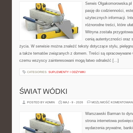
Serwis Olgakomorowska.pl t
pasję do codzienności, este
użytecznych informacji. Int
różnorodne treści, które uła
Witryna została przygotowa
cenią autentyczności oraz 
życia. W serwisie można znaleźć teksty dotyczące stylu, pielęgn
a także tematów związanych z domem. Treści są opracowywane w
czemu wszyscy zainteresowani mogą łatwo odnaleźć […]
CATEGORIES:
SUPLEMENTY I ODŻYWKI
ŚWIAT WÓDKI
POSTED BY ADMIN
MAJ - 9 - 2026
MOŻLIWOŚĆ KOMENTOWAN
Warszawski Barman to dyna
strona internetowa poświęc
wydarzenia prywatne, banki