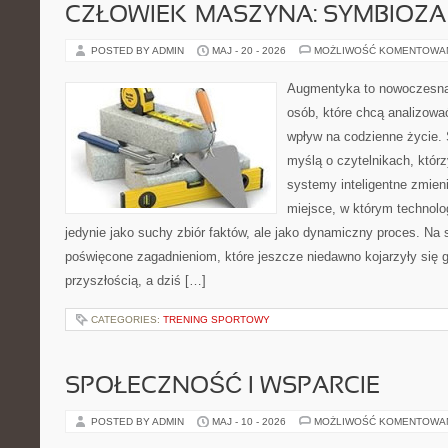
CZŁOWIEK–MASZYNA: SYMBIOZA
POSTED BY ADMIN
MAJ - 20 - 2026
MOŻLIWOŚĆ KOMENTOWA
Augmentyka to nowoczesna 
osób, które chcą analizować
wpływ na codzienne życie. 
myślą o czytelnikach, którzy
systemy inteligentne zmien
miejsce, w którym technolog
jedynie jako suchy zbiór faktów, ale jako dynamiczny proces. Na 
poświęcone zagadnieniom, które jeszcze niedawno kojarzyły się g
przyszłością, a dziś […]
CATEGORIES:
TRENING SPORTOWY
SPOŁECZNOŚĆ I WSPARCIE
POSTED BY ADMIN
MAJ - 10 - 2026
MOŻLIWOŚĆ KOMENTOWA