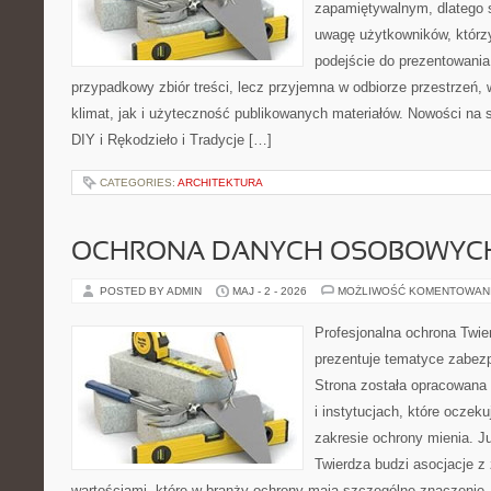
zapamiętywalnym, dlatego 
uwagę użytkowników, którzy
podejście do prezentowania 
przypadkowy zbiór treści, lecz przyjemna w odbiorze przestrzeń,
klimat, jak i użyteczność publikowanych materiałów. Nowości na st
DIY i Rękodzieło i Tradycje […]
CATEGORIES:
ARCHITEKTURA
OCHRONA DANYCH OSOBOWYC
POSTED BY ADMIN
MAJ - 2 - 2026
MOŻLIWOŚĆ KOMENTOWAN
Profesjonalna ochrona Twier
prezentuje tematyce zabez
Strona została opracowana 
i instytucjach, które oczek
zakresie ochrony mienia. 
Twierdza budzi asocjacje z 
wartościami, które w branży ochrony mają szczególne znaczenie