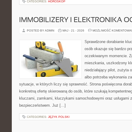
CATEGORIES:
HOROSKOP
IMMOBILIZERY I ELEKTRONIKA 
POSTED BY ADMIN
MAJ - 21 - 2026
MOŻLIWOŚĆ KOMENTOWA
Sprawdzone dorabianie klucz
osób okazuje się bardzo pr
oczekiwanym momencie. Zg
mieszkania, uszkodzony k
niedziałający pilot, zużyt
albo potrzeba wykonania z
sytuacje, w których liczy się sprawność. Strona poświęcona dorab
konkretną ofertę skierowaną do osób, które szukają kompetentne
kluczami, zamkami, kluczykami samochodowymi oraz usługami 
bezpieczeństwem. Już […]
CATEGORIES:
JĘZYK POLSKI