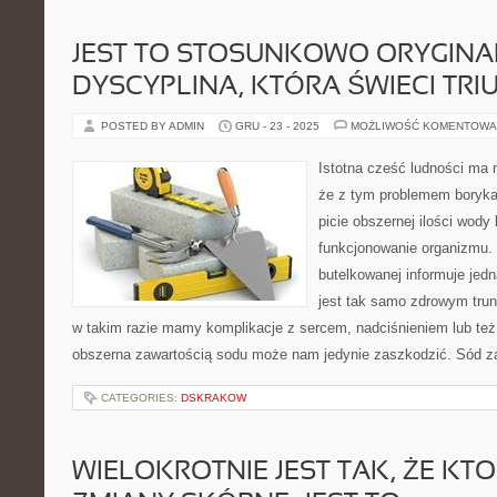
JEST TO STOSUNKOWO ORYGIN
DYSCYPLINA, KTÓRA ŚWIECI TRI
POSTED BY ADMIN
GRU - 23 - 2025
MOŻLIWOŚĆ KOMENTOWA
Istotna cześć ludności ma
że z tym problemem boryka
picie obszernej ilości wody
funkcjonowanie organizmu.
butelkowanej informuje jed
jest tak samo zdrowym trun
w takim razie mamy komplikacje z sercem, nadciśnieniem lub też
obszerna zawartością sodu może nam jedynie zaszkodzić. Sód z
CATEGORIES:
DSKRAKOW
WIELOKROTNIE JEST TAK, ŻE KT