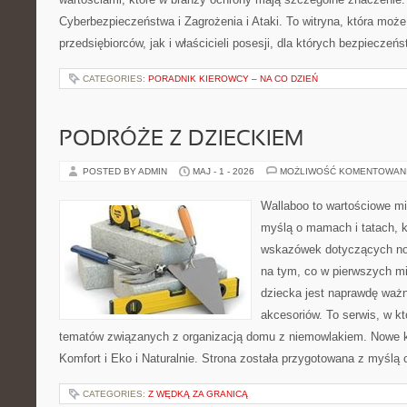
Cyberbezpieczeństwa i Zagrożenia i Ataki. To witryna, która moż
przedsiębiorców, jak i właścicieli posesji, dla których bezpieczeń
CATEGORIES:
PORADNIK KIEROWCY – NA CO DZIEŃ
PODRÓŻE Z DZIECKIEM
POSTED BY ADMIN
MAJ - 1 - 2026
MOŻLIWOŚĆ KOMENTOWAN
Wallaboo to wartościowe mi
myślą o mamach i tatach, 
wskazówek dotyczących now
na tym, co w pierwszych mi
dziecka jest naprawdę wa
akcesoriów. To serwis, w k
tematów związanych z organizacją domu z niemowlakiem. Nowe kat
Komfort i Eko i Naturalnie. Strona została przygotowana z myślą 
CATEGORIES:
Z WĘDKĄ ZA GRANICĄ