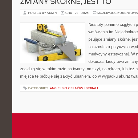
ZMIANY SKÓRNE, JEST TO
POSTED BY ADMIN
GRU - 23 - 2025
MOŻLIWOŚĆ KOMENTOWA
Niestety pomimo ciągłych pr
wmówienia im Niejednokrotni
psujące zmiany skórne, jes
najczęstsza przyczyna węd
medycyny estetycznej. W n
dokucza, kiedy owe zmiany
znajdują się w takim razie na twarzy, na szyi, na rękach, lub te
miejsca te próbuje się zakryć ubraniem, co w wypadku akurat twa
CATEGORIES:
ANGIELSKI Z FILMÓW I SERIALI