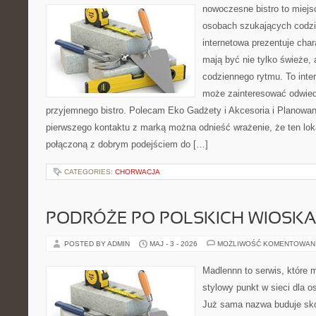
nowoczesne bistro to miejs
osobach szukających codzi
internetowa prezentuje char
mają być nie tylko świeże,
codziennego rytmu. To inte
może zainteresować odwie
przyjemnego bistro. Polecam Eko Gadżety i Akcesoria i Planowan
pierwszego kontaktu z marką można odnieść wrażenie, że ten loka
połączoną z dobrym podejściem do […]
CATEGORIES:
CHORWACJA
PODRÓŻE PO POLSKICH WIOSK
POSTED BY ADMIN
MAJ - 3 - 2026
MOŻLIWOŚĆ KOMENTOWAN
Madlennn to serwis, które 
stylowy punkt w sieci dla o
Już sama nazwa buduje sko