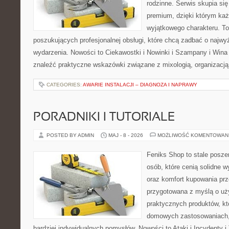
rodzinne. Serwis skupia się 
premium, dzięki którym ka
wyjątkowego charakteru. To
poszukujących profesjonalnej obsługi, które chcą zadbać o naj
wydarzenia. Nowości to Ciekawostki i Nowinki i Szampany i Win
znaleźć praktyczne wskazówki związane z mixologią, organizacj
CATEGORIES:
AWARIE INSTALACJI – DIAGNOZA I NAPRAWY
PORADNIKI I TUTORIALE
POSTED BY ADMIN
MAJ - 8 - 2026
MOŻLIWOŚĆ KOMENTOWAN
Feniks Shop to stale poszer
osób, które cenią solidne w
oraz komfort kupowania prze
przygotowana z myślą o uż
praktycznych produktów, kt
domowych zastosowaniach, j
bardziej indywidualnych pomysłów. Nowości to Ataki i Incydenty i 