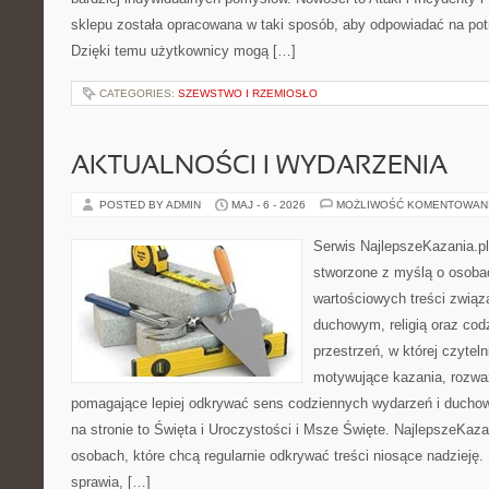
sklepu została opracowana w taki sposób, aby odpowiadać na pot
Dzięki temu użytkownicy mogą […]
CATEGORIES:
SZEWSTWO I RZEMIOSŁO
AKTUALNOŚCI I WYDARZENIA
POSTED BY ADMIN
MAJ - 6 - 2026
MOŻLIWOŚĆ KOMENTOWAN
Serwis NajlepszeKazania.p
stworzone z myślą o osobac
wartościowych treści zwią
duchowym, religią oraz codz
przestrzeń, w której czyte
motywujące kazania, rozważ
pomagające lepiej odkrywać sens codziennych wydarzeń i ducho
na stronie to Święta i Uroczystości i Msze Święte. NajlepszeKaza
osobach, które chcą regularnie odkrywać treści niosące nadzieję
sprawia, […]