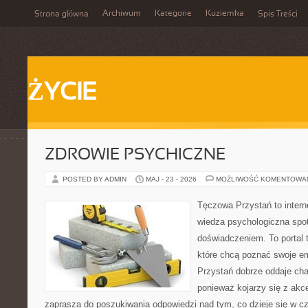
Archiwum
Kategorie
Kuziemka
Strona główna
Spis Treści
ŻYCIE
ZDROWIE PSYCHICZNE
POSTED BY ADMIN
MAJ - 23 - 2026
MOŻLIWOŚĆ KOMENTOWA
Tęczowa Przystań to intern
wiedza psychologiczna spo
doświadczeniem. To portal 
które chcą poznać swoje 
Przystań dobrze oddaje cha
ponieważ kojarzy się z akc
zaprasza do poszukiwania odpowiedzi nad tym, co dzieje się w c