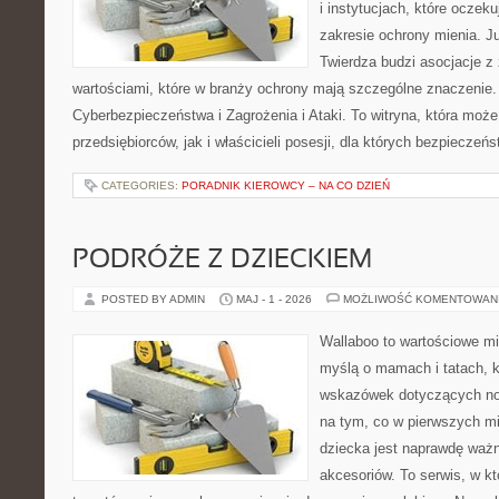
i instytucjach, które oczek
zakresie ochrony mienia. 
Twierdza budzi asocjacje z 
wartościami, które w branży ochrony mają szczególne znaczenie
Cyberbezpieczeństwa i Zagrożenia i Ataki. To witryna, która moż
przedsiębiorców, jak i właścicieli posesji, dla których bezpieczeń
CATEGORIES:
PORADNIK KIEROWCY – NA CO DZIEŃ
PODRÓŻE Z DZIECKIEM
POSTED BY ADMIN
MAJ - 1 - 2026
MOŻLIWOŚĆ KOMENTOWAN
Wallaboo to wartościowe mi
myślą o mamach i tatach, 
wskazówek dotyczących now
na tym, co w pierwszych mi
dziecka jest naprawdę wa
akcesoriów. To serwis, w k