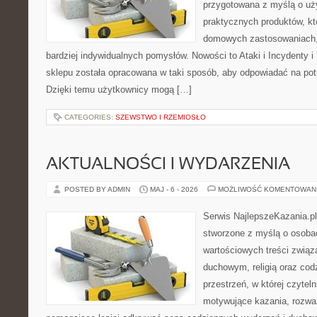
przygotowana z myślą o uż
praktycznych produktów, kt
domowych zastosowaniach, j
bardziej indywidualnych pomysłów. Nowości to Ataki i Incydenty i 
sklepu została opracowana w taki sposób, aby odpowiadać na pot
Dzięki temu użytkownicy mogą […]
CATEGORIES:
SZEWSTWO I RZEMIOSŁO
AKTUALNOŚCI I WYDARZENIA
POSTED BY ADMIN
MAJ - 6 - 2026
MOŻLIWOŚĆ KOMENTOWAN
Serwis NajlepszeKazania.p
stworzone z myślą o osobac
wartościowych treści zwią
duchowym, religią oraz codz
przestrzeń, w której czyte
motywujące kazania, rozważ