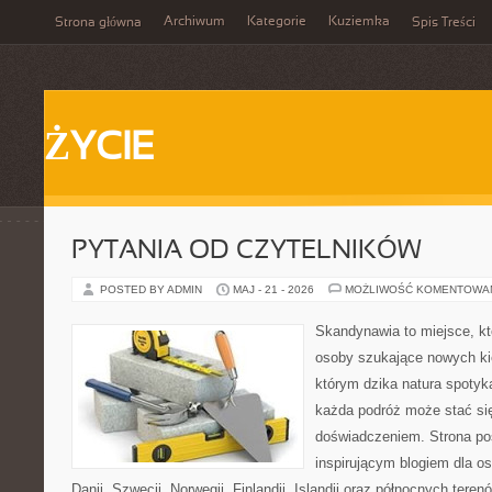
Archiwum
Kategorie
Kuziemka
Strona główna
Spis Treści
ŻYCIE
PYTANIA OD CZYTELNIKÓW
POSTED BY ADMIN
MAJ - 21 - 2026
MOŻLIWOŚĆ KOMENTOWA
Skandynawia to miejsce, k
osoby szukające nowych ki
którym dzika natura spotyka
każda podróż może stać s
doświadczeniem. Strona poś
inspirującym blogiem dla o
Danii, Szwecji, Norwegii, Finlandii, Islandii oraz północnych teren