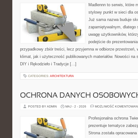
Madlennn to serwis, które 
stylowy punkt w sieci dla o
Już sama nazwa buduje sko
zapamiętywalnym, dlatego 
uwagę użytkowników, którzy
podejście do prezentowania 
przypadkowy zbiór treści, lecz przyjemna w odbiorze przestrzeń,
klimat, jak i użyteczność publikowanych materiałów. Nowości na st
DIY i Rękodzieło i Tradycje […]
CATEGORIES:
ARCHITEKTURA
OCHRONA DANYCH OSOBOWYC
POSTED BY ADMIN
MAJ - 2 - 2026
MOŻLIWOŚĆ KOMENTOWAN
Profesjonalna ochrona Twier
prezentuje tematyce zabez
Strona została opracowana 