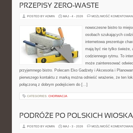
PRZEPISY ZERO-WASTE
POSTED BY ADMIN
MAJ - 4 - 2026
MOŻLIWOŚĆ KOMENTOWAN
nowoczesne bistro to miejs
osobach szukających codzi
internetowa prezentuje char
mają być nie tylko świeże,
codziennego rytmu. To inte
może zainteresować odwie
przyjemnego bistro. Polecam Eko Gadżety i Akcesoria i Planowan
pierwszego kontaktu z marką można odnieść wrażenie, że ten loka
połączoną z dobrym podejściem do […]
CATEGORIES:
CHORWACJA
PODRÓŻE PO POLSKICH WIOSK
POSTED BY ADMIN
MAJ - 3 - 2026
MOŻLIWOŚĆ KOMENTOWAN