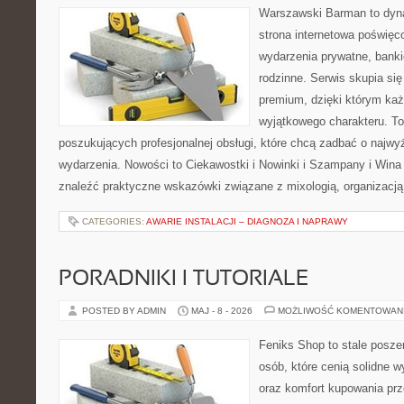
Warszawski Barman to dyna
strona internetowa poświęc
wydarzenia prywatne, banki
rodzinne. Serwis skupia się 
premium, dzięki którym ka
wyjątkowego charakteru. To
poszukujących profesjonalnej obsługi, które chcą zadbać o naj
wydarzenia. Nowości to Ciekawostki i Nowinki i Szampany i Win
znaleźć praktyczne wskazówki związane z mixologią, organizacj
CATEGORIES:
AWARIE INSTALACJI – DIAGNOZA I NAPRAWY
PORADNIKI I TUTORIALE
POSTED BY ADMIN
MAJ - 8 - 2026
MOŻLIWOŚĆ KOMENTOWAN
Feniks Shop to stale poszer
osób, które cenią solidne w
oraz komfort kupowania prze