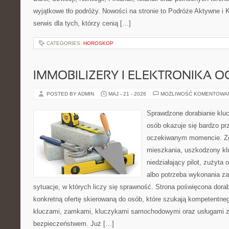
wyjątkowe tło podróży. Nowości na stronie to Podróże Aktywne i
serwis dla tych, którzy cenią […]
CATEGORIES:
HOROSKOP
IMMOBILIZERY I ELEKTRONIKA 
POSTED BY ADMIN
MAJ - 21 - 2026
MOŻLIWOŚĆ KOMENTOWA
Sprawdzone dorabianie klucz
osób okazuje się bardzo pr
oczekiwanym momencie. Zg
mieszkania, uszkodzony k
niedziałający pilot, zużyt
albo potrzeba wykonania z
sytuacje, w których liczy się sprawność. Strona poświęcona dorab
konkretną ofertę skierowaną do osób, które szukają kompetentne
kluczami, zamkami, kluczykami samochodowymi oraz usługami 
bezpieczeństwem. Już […]