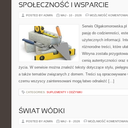
SPOŁECZNOŚĆ I WSPARCIE
POSTED BY ADMIN
MAJ - 10 - 2026
MOŻLIWOŚĆ KOMENTOWA
Serwis Olgakomorowska.pl t
pasję do codzienności, este
użytecznych informacji. Int
różnorodne treści, które uła
Witryna została przygotowa
cenią autentyczności oraz 
życia. W serwisie można znaleźć teksty dotyczące stylu, pielęgn
a także tematów związanych z domem. Treści są opracowywane w
czemu wszyscy zainteresowani mogą łatwo odnaleźć […]
CATEGORIES:
SUPLEMENTY I ODŻYWKI
ŚWIAT WÓDKI
POSTED BY ADMIN
MAJ - 9 - 2026
MOŻLIWOŚĆ KOMENTOWAN