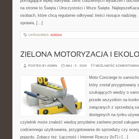
pomagające lepiej odkrywać sens codziennych wydarzeń i ducho
na stronie to Święta i Uroczystości i Msze Święte. NajlepszeKaza
osobach, które chcą regularnie odkrywać treści niosące nadzieję
sprawia, […]
CATEGORIES:
ADIDAS
ZIELONA MOTORYZACJA I EKOLO
POSTED BY ADMIN
MAJ - 5 - 2026
MOŻLIWOŚĆ KOMENTOWAN
Moto Concierge to samocho
który został przygotowany 
szukających wiedzy o samo
przede wszystkim na konk
związanych z sprzedażą s
dostępnych na rynku używa
czytelnik może znaleźć wiedzę przydatne zarówno przed zakupem 
codziennego użytkowania, przygotowania do sprzedaży czy ocen
pojazdu. Zobacz też: Łączność i Internet Rzeczy (IoT) i […]