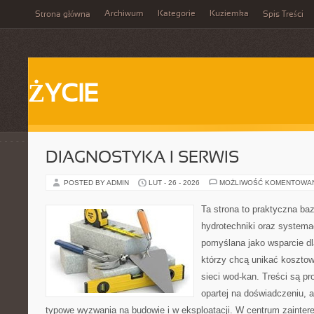
Archiwum
Kategorie
Kuziemka
Strona główna
Spis Treści
ŻYCIE
DIAGNOSTYKA I SERWIS
POSTED BY ADMIN
LUT - 26 - 2026
MOŻLIWOŚĆ KOMENTOWA
Ta strona to praktyczna ba
hydrotechniki oraz systema
pomyślana jako wsparcie d
którzy chcą unikać koszto
sieci wod-kan. Treści są p
opartej na doświadczeniu, a
typowe wyzwania na budowie i w eksploatacji. W centrum zainter