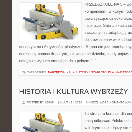
PRZEDSZKOLE NA 5 – worta
kompendium, w którym rodz
towarzyszące dziecko prze
inspiracje. Strona skupia s
związanych z adaptacją, uc
dojrzewaniem w wieku żło
sensoryczne i Aktywności plastyczne. Strona nie jest teoretyczn
codzienny pomocnik po tym, jak wspierać dziecko, kiedy pojawia 
następuje wybuch emocji po dniu pełnym […]
CATEGORIES:
NARZĘDZIA, KALKULATORY I SZABLONY DLA INWESTOR
HISTORIA I KULTURA WYBRZEŻY
POSTED BY ADMIN
LUT - 8 - 2026
MOŻLIWOŚĆ KOMENTOWAN
Ta strona to kompas dla osó
chcą odkrywać Polskę od st
w którym relaks łączy się