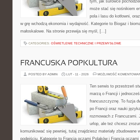
tym, jak surowce pochodzen
może stać się nośnikiem en
pola i lasu do kotłowni, or
w grę wchodzą ekonomia i wydajność. Kategorie to Biogaz i bioma
małoskalowe. Na stronie przewija się myśl, […]
CATEGORIES:
OŚWIETLENIE TECHNICZNE I PRZEMYSŁOWE
FRANCUSKA POPKULTURA
POSTED BY ADMIN
LUT - 11 - 2026
MOŻLIWOŚĆ KOMENTOWA
Ten serwis to przestrzeń st
marzą o Francji i jednocześ
francuszczyznę. To fuzja 
po Francji oraz nauki języka
rozmowach z Francuzami. 
urlop, ale też chcesz zroz
komunikować się pewniej, tutaj znajdziesz materiały zbudowane
podejściu. Kategorie to Francja oczami Polaków i Francja oczami