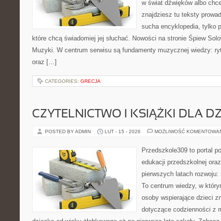
w świat dźwięków albo chc
znajdziesz tu teksty prowad
sucha encyklopedia, tylko 
które chcą świadomiej jej słuchać. Nowości na stronie Śpiew Solo
Muzyki. W centrum serwisu są fundamenty muzycznej wiedzy: ryt
oraz […]
CATEGORIES:
GRECJA
CZYTELNICTWO I KSIĄŻKI DLA DZ
POSTED BY ADMIN
LUT - 15 - 2026
MOŻLIWOŚĆ KOMENTOWA
Przedszkole309 to portal p
edukacji przedszkolnej ora
pierwszych latach rozwoju
To centrum wiedzy, w który
osoby wspierające dzieci z
dotyczące codzienności z 