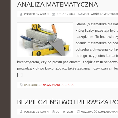
ANALIZA MATEMATYCZNA
POSTED BY ADMIN
LUT - 10 - 2026
MOŻLIWOŚĆ KOMENTOWA
Strona „Matematyka dla każ
której liczby przestają być b
narzędziem. To baza wiedzy
ogarnić matematykę od pods
potrzebują utrwalenia konk
od tego, czy jesteś kursan
korepetytorem, czy po prostu pasjonatem, znajdziesz tu sensown
prowadzą krok po kroku. Zobacz także Zadania i rozwiązania i Teo
[…]
CATEGORIES:
NAWADNIANIE OGRODU
BEZPIECZEŃSTWO I PIERWSZA 
POSTED BY ADMIN
LUT - 9 - 2026
MOŻLIWOŚĆ KOMENTOWAN