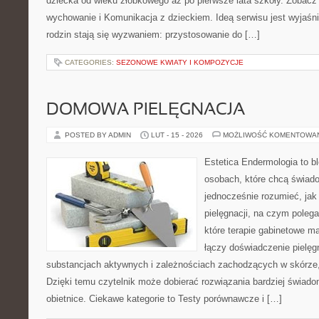
dziecka od wieku żłobkowego aż po pierwsze lata szkoły. Zobacz 
wychowanie i Komunikacja z dzieckiem. Ideą serwisu jest wyjaśnia
rodzin stają się wyzwaniem: przystosowanie do […]
CATEGORIES:
SEZONOWE KWIATY I KOMPOZYCJE
DOMOWA PIELĘGNACJA
POSTED BY ADMIN
LUT - 15 - 2026
MOŻLIWOŚĆ KOMENTOWA
Estetica Endermologia to b
osobach, które chcą świado
jednocześnie rozumieć, jak 
pielęgnacji, na czym poleg
które terapie gabinetowe m
łączy doświadczenie pielęg
substancjach aktywnych i zależnościach zachodzących w skórze,
Dzięki temu czytelnik może dobierać rozwiązania bardziej świado
obietnice. Ciekawe kategorie to Testy porównawcze i […]