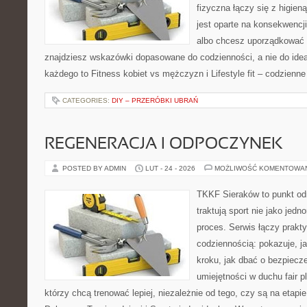
fizyczna łączy się z higien
jest oparte na konsekwencj
albo chcesz uporządkować s
znajdziesz wskazówki dopasowane do codzienności, a nie do ideał
każdego to Fitness kobiet vs mężczyzn i Lifestyle fit – codzienne
CATEGORIES:
DIY – PRZERÓBKI UBRAŃ
REGENERACJA I ODPOCZYNEK
POSTED BY ADMIN
LUT - 24 - 2026
MOŻLIWOŚĆ KOMENTOWA
TKKF Sieraków to punkt odn
traktują sport nie jako jedn
proces. Serwis łączy prakt
codziennością: pokazuje, j
kroku, jak dbać o bezpiecze
umiejętności w duchu fair pl
którzy chcą trenować lepiej, niezależnie od tego, czy są na etapi