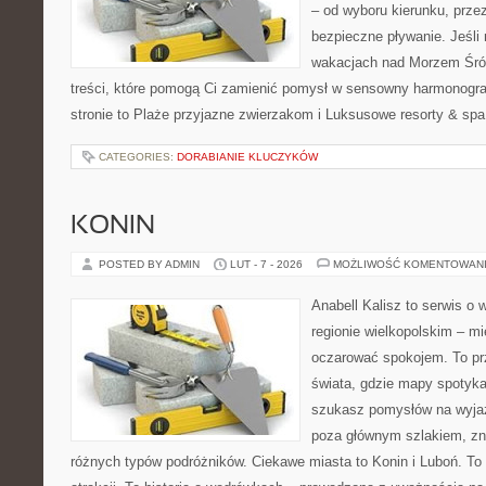
– od wyboru kierunku, prze
bezpieczne pływanie. Jeśli
wakacjach nad Morzem Śró
treści, które pomogą Ci zamienić pomysł w sensowny harmonogr
stronie to Plaże przyjazne zwierzakom i Luksusowe resorty & spa
CATEGORIES:
DORABIANIE KLUCZYKÓW
KONIN
POSTED BY ADMIN
LUT - 7 - 2026
MOŻLIWOŚĆ KOMENTOWAN
Anabell Kalisz to serwis o
regionie wielkopolskim – mie
oczarować spokojem. To pr
świata, gdzie mapy spotykaj
szukasz pomysłów na wyjaz
poza głównym szlakiem, zna
różnych typów podróżników. Ciekawe miasta to Konin i Luboń. To n