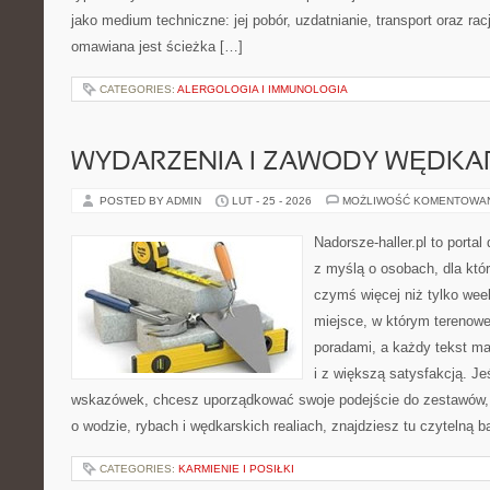
jako medium techniczne: jej pobór, uzdatnianie, transport oraz ra
omawiana jest ścieżka […]
CATEGORIES:
ALERGOLOGIA I IMMUNOLOGIA
WYDARZENIA I ZAWODY WĘDKA
POSTED BY ADMIN
LUT - 25 - 2026
MOŻLIWOŚĆ KOMENTOWA
Nadorsze-haller.pl to portal
z myślą o osobach, dla któ
czymś więcej niż tylko we
miejsce, w którym terenowe
poradami, a każdy tekst ma
i z większą satysfakcją. J
wskazówek, chcesz uporządkować swoje podejście do zestawów, a
o wodzie, rybach i wędkarskich realiach, znajdziesz tu czytelną 
CATEGORIES:
KARMIENIE I POSIŁKI