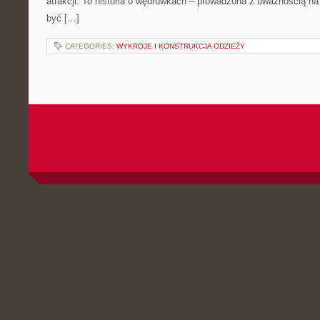
atrakcji. To historia o wędrówkach – prowadzona z uważnością na 
być […]
CATEGORIES:
WYKROJE I KONSTRUKCJA ODZIEŻY