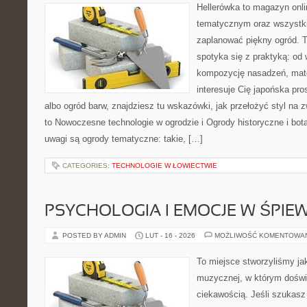
Hellerówka to magazyn onl
tematycznym oraz wszystk
zaplanować piękny ogród. 
spotyka się z praktyką: od
kompozycję nasadzeń, materi
interesuje Cię japońska pro
albo ogród barw, znajdziesz tu wskazówki, jak przełożyć styl na 
to Nowoczesne technologie w ogrodzie i Ogrody historyczne i bo
uwagi są ogrody tematyczne: takie, […]
CATEGORIES:
TECHNOLOGIE W ŁOWIECTWIE
PSYCHOLOGIA I EMOCJE W ŚPIEW
POSTED BY ADMIN
LUT - 16 - 2026
MOŻLIWOŚĆ KOMENTOWA
To miejsce stworzyliśmy ja
muzycznej, w którym doświ
ciekawością. Jeśli szukas