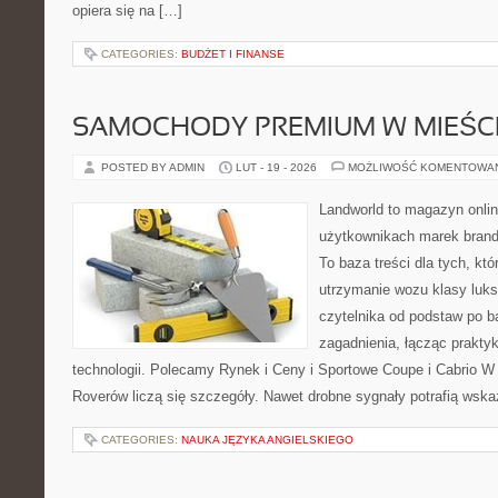
opiera się na […]
CATEGORIES:
BUDŻET I FINANSE
SAMOCHODY PREMIUM W MIEŚC
POSTED BY ADMIN
LUT - 19 - 2026
MOŻLIWOŚĆ KOMENTOWA
Landworld to magazyn onli
użytkownikach marek brand
To baza treści dla tych, kt
utrzymanie wozu klasy luks
czytelnika od podstaw po b
zagadnienia, łącząc prakty
technologii. Polecamy Rynek i Ceny i Sportowe Coupe i Cabrio W
Roverów liczą się szczegóły. Nawet drobne sygnały potrafią wsk
CATEGORIES:
NAUKA JĘZYKA ANGIELSKIEGO