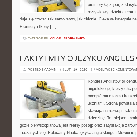
premiery łączą się z klasy
rozrywkowy, dzięki czemu mu
daje się czytać tak samo łatwo, jak chłonie. Ciekawe kategorie na
Premiery i Ikony […]
CATEGORIES:
KOLOR I TEORIA BARW
FAKTY I MITY O JĘZYKU ANGIELS
POSTED BY ADMIN
LUT - 19 - 2026
MOŻLIWOŚĆ KOMENTOWA
Kongres Anglistów to centr
angielskiego, którzy chcą
podejść nauczania i konkre
uczniami. Strona powstała 
stawiają na rozwój i traktu
dziedzinę. To miejsce spotk
gdzie pierwszoplanowa jest realny postęp oraz satysfakcja zarów
i uczących się. Polecamy Nauka języka angielskiego i Mówienie p