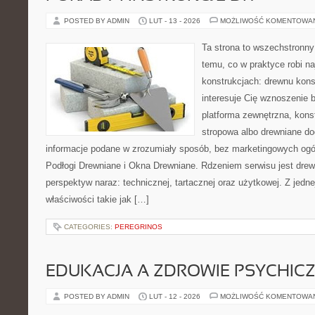
POSTED BY ADMIN
LUT - 13 - 2026
MOŻLIWOŚĆ KOMENTOWA
Ta strona to wszechstronn
temu, co w praktyce robi n
konstrukcjach: drewnu kons
interesuje Cię wznoszenie 
platforma zewnętrzna, kons
stropowa albo drewniane dod
informacje podane w zrozumiały sposób, bez marketingowych ogó
Podłogi Drewniane i Okna Drewniane. Rdzeniem serwisu jest drew
perspektyw naraz: technicznej, tartacznej oraz użytkowej. Z jed
właściwości takie jak […]
CATEGORIES:
PEREGRINOS
EDUKACJA A ZDROWIE PSYCHIC
POSTED BY ADMIN
LUT - 12 - 2026
MOŻLIWOŚĆ KOMENTOWA