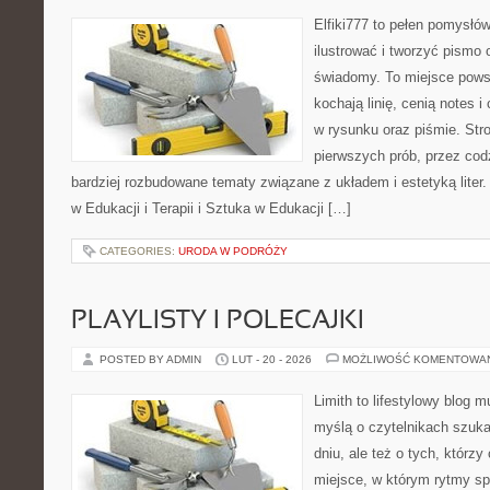
Elfiki777 to pełen pomysłów
ilustrować i tworzyć pismo
świadomy. To miejsce powst
kochają linię, cenią notes 
w rysunku oraz piśmie. Str
pierwszych prób, przez cod
bardziej rozbudowane tematy związane z układem i estetyką liter.
w Edukacji i Terapii i Sztuka w Edukacji […]
CATEGORIES:
URODA W PODRÓŻY
PLAYLISTY I POLECAJKI
POSTED BY ADMIN
LUT - 20 - 2026
MOŻLIWOŚĆ KOMENTOWA
Limith to lifestylowy blog 
myślą o czytelnikach szuka
dniu, ale też o tych, którz
miejsce, w którym rytmy sp