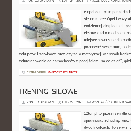
POSTED BY ADMIN
LUT - 24 - 2026
MOŻLIWOŚĆ KOMENTOWA
e-opel.com.pl to portal dla 
się na marce Opel i wszyst
codziennej eksploatacji, pr
ciekawostki o modelach, ro
miejsce stworzone dla osób
poznawać swoje auto, pode
zakupowe i serwisowe oraz czytać o motoryzacji w sposób konkre
zainteresowanie do samochodów z podejściem „na co dzień”, gdzie 
CATEGORIES:
MASZYNY ROLNICZE
TRENINGI SIŁOWE
POSTED BY ADMIN
LUT - 24 - 2026
MOŻLIWOŚĆ KOMENTOWA
12ton.pl to przestrzeń dla 
sprawność, schudnąć oraz w
dwóch kółkach. To serwis,