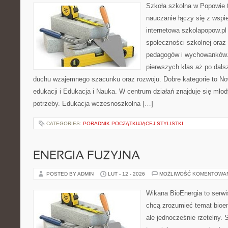
Szkoła szkolna w Popowie t
nauczanie łączy się z wspi
internetowa szkolapopow.pl
społeczności szkolnej oraz
pedagogów i wychowanków. T
pierwszych klas aż po dals
duchu wzajemnego szacunku oraz rozwoju. Dobre kategorie to N
edukacji i Edukacja i Nauka. W centrum działań znajduje się młod
potrzeby. Edukacja wczesnoszkolna […]
CATEGORIES:
PORADNIK POCZĄTKUJĄCEJ STYLISTKI
ENERGIA FUZYJNA
POSTED BY ADMIN
LUT - 12 - 2026
MOŻLIWOŚĆ KOMENTOWA
Wikana BioEnergia to serwi
chcą zrozumieć temat bioen
ale jednocześnie rzetelny. 