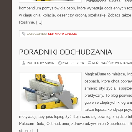
urozmaicona, świeża i jedn
kompendium pomysłów dla osób, które wypatrują codziennych roz
w ciągu dnia, kolację, deser czy drobną przekąskę. Zobacz także 
Roślinne. […]
CATEGORIES:
SERYKORYCINSKIE
PORADNIKI ODCHUDZANIA
POSTED BY ADMIN
KWI - 22 - 2026
MOŻLIWOŚĆ KOMENTOWA
MagicalJune to miejsce, kt
osobach, które chcą popra
zmienić styl życia i spojrz
praktyczny. To blog poświę
gubienie zbędnych kilogram
także lepsza kondycja psyc
motywacji, aby jeść lepiej, żyć lżej i czuć się pewniej, znajdzie tu
Polecam Dieta, Odchudzanie, Zdrowe odżywianie i Superfoods i 
stronie […]