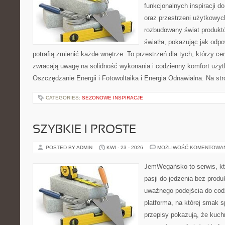
funkcjonalnych inspiracji d
oraz przestrzeni użytkowyc
rozbudowany świat produkt
światła, pokazując jak odp
potrafią zmienić każde wnętrze. To przestrzeń dla tych, którzy ce
zwracają uwagę na solidność wykonania i codzienny komfort użyt
Oszczędzanie Energii i Fotowoltaika i Energia Odnawialna. Na st
CATEGORIES:
SEZONOWE INSPIRACJE
SZYBKIE I PROSTE
POSTED BY ADMIN
KWI - 23 - 2026
MOŻLIWOŚĆ KOMENTOWA
JemWegańsko to serwis, kt
pasji do jedzenia bez prod
uważnego podejścia do cod
platforma, na której smak s
przepisy pokazują, że kuc