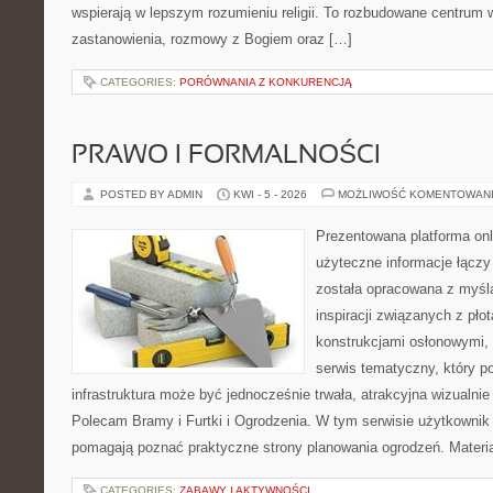
wspierają w lepszym rozumieniu religii. To rozbudowane centrum w
zastanowienia, rozmowy z Bogiem oraz […]
CATEGORIES:
PORÓWNANIA Z KONKURENCJĄ
PRAWO I FORMALNOŚCI
POSTED BY ADMIN
KWI - 5 - 2026
MOŻLIWOŚĆ KOMENTOWAN
Prezentowana platforma onl
użyteczne informacje łączy
została opracowana z myśl
inspiracji związanych z pło
konstrukcjami osłonowymi, 
serwis tematyczny, który 
infrastruktura może być jednocześnie trwała, atrakcyjna wizualni
Polecam Bramy i Furtki i Ogrodzenia. W tym serwisie użytkownik o
pomagają poznać praktyczne strony planowania ogrodzeń. Materi
CATEGORIES:
ZABAWY I AKTYWNOŚCI