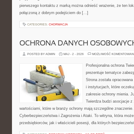
pierwszego kontaktu z marką można odnieść wrażenie, że ten loka
połączoną z dobrym podejściem do […]
CATEGORIES:
CHORWACJA
OCHRONA DANYCH OSOBOWYC
POSTED BY ADMIN
MAJ - 2 - 2026
MOŻLIWOŚĆ KOMENTOWAN
Profesjonalna ochrona Twier
prezentuje tematyce zabez
Strona została opracowana 
i instytucjach, które oczek
zakresie ochrony mienia. 
Twierdza budzi asocjacje z 
wartościami, które w branży ochrony mają szczególne znaczenie
Cyberbezpieczeństwa i Zagrożenia i Ataki. To witryna, która moż
przedsiębiorców, jak i właścicieli posesji, dla których bezpieczeń