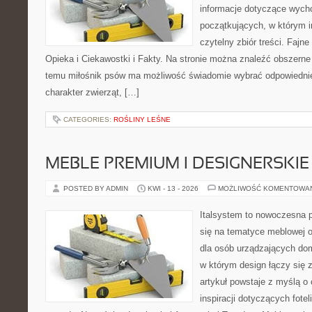
informacje dotyczące wycho
początkujących, w którym in
czytelny zbiór treści. Fajne
Opieka i Ciekawostki i Fakty. Na stronie można znaleźć obszerne 
temu miłośnik psów ma możliwość świadomie wybrać odpowiednie
charakter zwierząt, […]
CATEGORIES:
ROŚLINY LEŚNE
MEBLE PREMIUM I DESIGNERSKIE
POSTED BY ADMIN
KWI - 13 - 2026
MOŻLIWOŚĆ KOMENTOWA
Italsystem to nowoczesna pl
się na tematyce meblowej 
dla osób urządzających dom
w którym design łączy się 
artykuł powstaje z myślą o 
inspiracji dotyczących fote