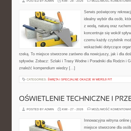
POSTED BY ADMIN
KWI - 28 - 2026
MOŻLIWOŚĆ KOMENTOWA
Serwis poświęcony rekreacj
idealny wybór dla osób, któ
z wodą, naturą oraz ruchem
koncentruje się wokół spły
czemu każdy czytelnik moż
wskazówki dotyczące organ
rzeką. To miejsce stworzone zarówno dla nowicjuszy, jak i dla 
spływów. Zobacz: Szlaki i Trasy Wodne i Poradniki dla Rodzin i 
znaleźć kompendium wiedzy […]
CATEGORIES:
ŚWIĘTA I SPECJALNE OKAZJE W WERSJI FIT
OŚWIETLENIE TECHNICZNE I PR
POSTED BY ADMIN
KWI - 27 - 2026
MOŻLIWOŚĆ KOMENTOWA
Innowacyjna witryna online 
miejsce stworzone dla osób