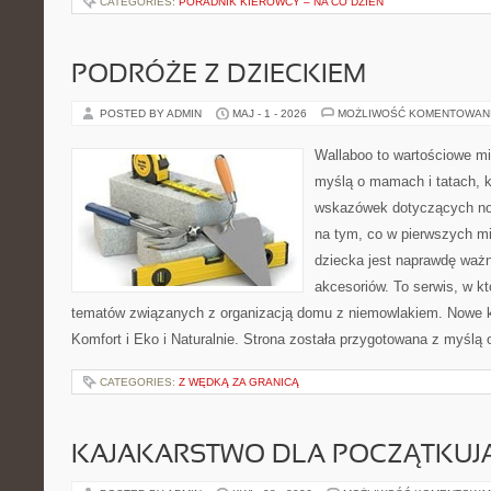
CATEGORIES:
PORADNIK KIEROWCY – NA CO DZIEŃ
PODRÓŻE Z DZIECKIEM
POSTED BY ADMIN
MAJ - 1 - 2026
MOŻLIWOŚĆ KOMENTOWAN
Wallaboo to wartościowe mi
myślą o mamach i tatach, 
wskazówek dotyczących now
na tym, co w pierwszych mi
dziecka jest naprawdę wa
akcesoriów. To serwis, w k
tematów związanych z organizacją domu z niemowlakiem. Nowe kat
Komfort i Eko i Naturalnie. Strona została przygotowana z myślą 
CATEGORIES:
Z WĘDKĄ ZA GRANICĄ
KAJAKARSTWO DLA POCZĄTKUJ