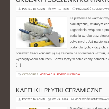
OKULARY I SOCZEWKI KONTAK
POSTED BY ADMIN
KWI - 10 - 2026
MOŻLIWOŚĆ KOMENTOWA
Ta platforma to wartościow
okulistycznej, w którym cen
zagadnienia związane z prac
badania wzroku oraz eksper
optycznych. Już na pierwszy
portal dla tych, którzy chcą
ponieważ treści koncentrują się zarówno na sprawności wzroku, 
wychwytywaniu zaburzeń. Serwis łączy w sobie cechy poradnika o
[…]
CATEGORIES:
MOTYWACJA I ROZWÓJ UCZNIÓW
KAFELKI I PŁYTKI CERAMICZNE
POSTED BY ADMIN
KWI - 9 - 2026
MOŻLIWOŚĆ KOMENTOWAN
Mars-Net to rozbudowana pl