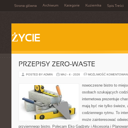
Archiwum
Kategorie
Kuziemka
Strona główna
Spis Treści
ŻYCIE
PRZEPISY ZERO-WASTE
POSTED BY ADMIN
MAJ - 4 - 2026
MOŻLIWOŚĆ KOMENTOWAN
nowoczesne bistro to miejs
osobach szukających codzi
internetowa prezentuje char
mają być nie tylko świeże,
codziennego rytmu. To inte
może zainteresować odwie
przyjemnego bistro. Polecam Eko Gadżety i Akcesoria i Planowan