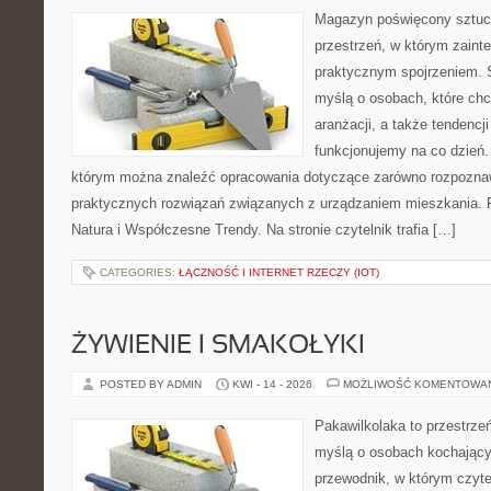
Magazyn poświęcony sztuce
przestrzeń, w którym zaint
praktycznym spojrzeniem. S
myślą o osobach, które ch
aranżacji, a także tendencj
funkcjonujemy na co dzień.
którym można znaleźć opracowania dotyczące zarówno rozpoznawa
praktycznych rozwiązań związanych z urządzaniem mieszkania. P
Natura i Współczesne Trendy. Na stronie czytelnik trafia […]
CATEGORIES:
ŁĄCZNOŚĆ I INTERNET RZECZY (IOT)
ŻYWIENIE I SMAKOŁYKI
POSTED BY ADMIN
KWI - 14 - 2026
MOŻLIWOŚĆ KOMENTOWA
Pakawilkolaka to przestrzeń
myślą o osobach kochający
przewodnik, w którym czyte