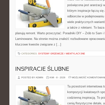
poświęcona jest aranżacji w
którym inspiracje łączą się
odbiorców w podejmowaniu t
wiele praktycznych warian
a także z roletami. To baza
planują remont. Warto przeczytać: Poradniki DIY – Zrób to Sam i 
Laminowane. Na stronie można znaleźć rozbudowane opracowania,
kluczowe kwestie związane z […]
CATEGORIES:
SYSTEMY GRZEWCZE I WENTYLACYJNE
INSPIRACJE ŚLUBNE
POSTED BY ADMIN
KWI - 8 - 2026
MOŻLIWOŚĆ KOMENTOWAN
Ta przestrzeń internetowa t
kompozycji kwiatowych spot
codzienną inspiracją. To pr
cenią florystyczne detale, 