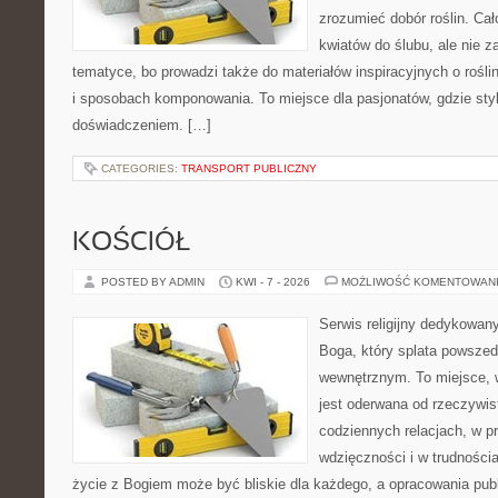
zrozumieć dobór roślin. Cał
kwiatów do ślubu, ale nie z
tematyce, bo prowadzi także do materiałów inspiracyjnych o rośli
i sposobach komponowania. To miejsce dla pasjonatów, gdzie styl
doświadczeniem. […]
CATEGORIES:
TRANSPORT PUBLICZNY
KOŚCIÓŁ
POSTED BY ADMIN
KWI - 7 - 2026
MOŻLIWOŚĆ KOMENTOWAN
Serwis religijny dedykowan
Boga, który splata powsze
wewnętrznym. To miejsce, 
jest oderwana od rzeczywist
codziennych relacjach, w 
wdzięczności i w trudności
życie z Bogiem może być bliskie dla każdego, a opracowania pub