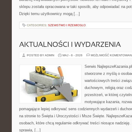
sklepu została opracowana w taki sposób, aby odpowiadać na pot
Dzięki temu użytkownicy mogą […]
CATEGORIES:
SZEWSTWO I RZEMIOSŁO
AKTUALNOŚCI I WYDARZENIA
POSTED BY ADMIN
MAJ - 6 - 2026
MOŻLIWOŚĆ KOMENTOWAN
Serwis NajlepszeKazania.p
stworzone z myślą o osobac
wartościowych treści zwią
duchowym, religią oraz codz
przestrzeń, w której czyte
motywujące kazania, rozważ
pomagające lepiej odkrywać sens codziennych wydarzeń i ducho
na stronie to Święta i Uroczystości i Msze Święte. NajlepszeKaza
osobach, które chcą regularnie odkrywać treści niosące nadzieję
sprawia, […]