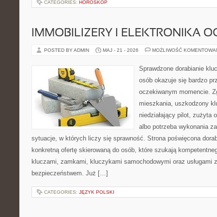
CATEGORIES:
HOROSKOP
IMMOBILIZERY I ELEKTRONIKA 
POSTED BY ADMIN
MAJ - 21 - 2026
MOŻLIWOŚĆ KOMENTOWA
Sprawdzone dorabianie klucz
osób okazuje się bardzo pr
oczekiwanym momencie. Zg
mieszkania, uszkodzony k
niedziałający pilot, zużyt
albo potrzeba wykonania z
sytuacje, w których liczy się sprawność. Strona poświęcona dorab
konkretną ofertę skierowaną do osób, które szukają kompetentne
kluczami, zamkami, kluczykami samochodowymi oraz usługami 
bezpieczeństwem. Już […]
CATEGORIES:
JĘZYK POLSKI