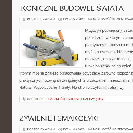
IKONICZNE BUDOWLE ŚWIATA
POSTED BY ADMIN
KWI - 15 - 2026
MOŻLIWOŚĆ KOMENTOWA
Magazyn poświęcony sztuce
przestrzeń, w którym zaint
praktycznym spojrzeniem. S
myślą o osobach, które ch
aranżacji, a także tendencj
funkcjonujemy na co dzień.
którym można znaleźć opracowania dotyczące zarówno rozpoznawa
praktycznych rozwiązań związanych z urządzaniem mieszkania. P
Natura i Współczesne Trendy. Na stronie czytelnik trafia […]
CATEGORIES:
ŁĄCZNOŚĆ I INTERNET RZECZY (IOT)
ŻYWIENIE I SMAKOŁYKI
POSTED BY ADMIN
KWI - 14 - 2026
MOŻLIWOŚĆ KOMENTOWA