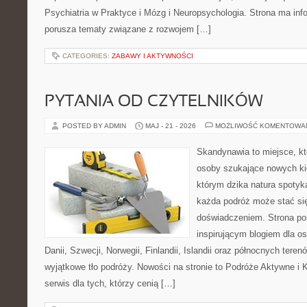
Psychiatria w Praktyce i Mózg i Neuropsychologia. Strona ma info
porusza tematy związane z rozwojem […]
CATEGORIES:
ZABAWY I AKTYWNOŚCI
PYTANIA OD CZYTELNIKÓW
POSTED BY ADMIN
MAJ - 21 - 2026
MOŻLIWOŚĆ KOMENTOWA
Skandynawia to miejsce, k
osoby szukające nowych ki
którym dzika natura spotyka
każda podróż może stać s
doświadczeniem. Strona poś
inspirującym blogiem dla o
Danii, Szwecji, Norwegii, Finlandii, Islandii oraz północnych teren
wyjątkowe tło podróży. Nowości na stronie to Podróże Aktywne i
serwis dla tych, którzy cenią […]