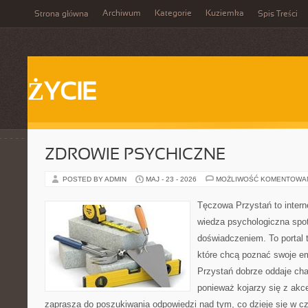
Archiwum
Kategorie
Kuziemka
Strona główna
Spis Treści
ŻYCIE
ZDROWIE PSYCHICZNE
POSTED BY ADMIN
MAJ - 23 - 2026
MOŻLIWOŚĆ KOMENTOWA
Tęczowa Przystań to intern
wiedza psychologiczna spo
doświadczeniem. To portal 
które chcą poznać swoje 
Przystań dobrze oddaje cha
ponieważ kojarzy się z akc
zaprasza do poszukiwania odpowiedzi nad tym, co dzieje się w c