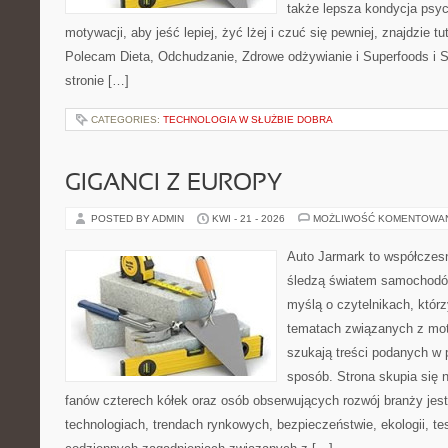
także lepsza kondycja psyc
motywacji, aby jeść lepiej, żyć lżej i czuć się pewniej, znajdzie tu
Polecam Dieta, Odchudzanie, Zdrowe odżywianie i Superfoods i 
stronie […]
CATEGORIES:
TECHNOLOGIA W SŁUŻBIE DOBRA
GIGANCI Z EUROPY
POSTED BY ADMIN
KWI - 21 - 2026
MOŻLIWOŚĆ KOMENTOWA
Auto Jarmark to współczesn
śledzą światem samochodów
myślą o czytelnikach, któr
tematach związanych z mot
szukają treści podanych w 
sposób. Strona skupia się 
fanów czterech kółek oraz osób obserwujących rozwój branży jes
technologiach, trendach rynkowych, bezpieczeństwie, ekologii, t