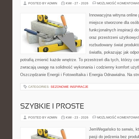
POSTED BY ADMIN
KWI - 27 - 2026
MOŻLIWOŚĆ KOMENTOWA
Innowacyjna witryna online 
miejsce stworzone dla osób
funkcjonalnych inspiracji d
oraz przestrzeni użytkowyc
rozbudowany świat produkt
światła, pokazując jak odp
potrafią zmienić każde wnętrze. To przestrzeń dla tych, którzy ce
zwracają uwagę na solidność wykonania i codzienny komfort użyt
Oszczędzanie Energii i Fotowoltaika i Energia Odnawialna. Na st
CATEGORIES:
SEZONOWE INSPIRACJE
SZYBKIE I PROSTE
POSTED BY ADMIN
KWI - 23 - 2026
MOŻLIWOŚĆ KOMENTOWA
JemWegańsko to serwis, kt
pasji do jedzenia bez prod