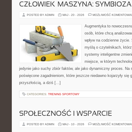
CZŁOWIEK–MASZYNA: SYMBIOZA
POSTED BY ADMIN
MAJ - 20 - 2026
MOŻLIWOŚĆ KOMENTOWA
Augmentyka to nowoczesna 
osób, które chcą analizować
wpływ na codzienne życie. 
myślą o czytelnikach, którzy
systemy inteligentne zmien
miejsce, w którym technolog
jedynie jako suchy zbiór faktów, ale jako dynamiczny proces. Na 
poświęcone zagadnieniom, które jeszcze niedawno kojarzyły się g
przyszłością, a dziś […]
CATEGORIES:
TRENING SPORTOWY
SPOŁECZNOŚĆ I WSPARCIE
POSTED BY ADMIN
MAJ - 10 - 2026
MOŻLIWOŚĆ KOMENTOWA