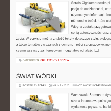
Serwis Olgakomorowska.pl t
pasję do codzienności, este
użytecznych informacji. Int
różnorodne treści, które uła
Witryna została przygotowa
cenią autentyczności oraz 
życia. W serwisie można znaleźć teksty dotyczące stylu, pielęgn
a także tematów związanych z domem. Treści są opracowywane w
czemu wszyscy zainteresowani mogą łatwo odnaleźć […]
CATEGORIES:
SUPLEMENTY I ODŻYWKI
ŚWIAT WÓDKI
POSTED BY ADMIN
MAJ - 9 - 2026
MOŻLIWOŚĆ KOMENTOWAN
Warszawski Barman to dyna
strona internetowa poświęc
wydarzenia prywatne, banki