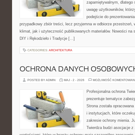
zapamiętywalnym, dlatego 
uwagę użytkowników, którzy
podejście do prezentowania 
przypadkowy zbiór treści, lecz przyjemna w odbiorze przestrzeń,
klimat, jak i użyteczność publikowanych materiałów. Nowości na st
DIY i Rękodzieło i Tradycje […]
CATEGORIES:
ARCHITEKTURA
OCHRONA DANYCH OSOBOWYC
POSTED BY ADMIN
MAJ - 2 - 2026
MOŻLIWOŚĆ KOMENTOWAN
Profesjonalna ochrona Twier
prezentuje tematyce zabez
Strona została opracowana 
i instytucjach, które oczek
zakresie ochrony mienia. 
Twierdza budzi asocjacje z 
wartościami, które w branży ochrony mają szczególne znaczenie