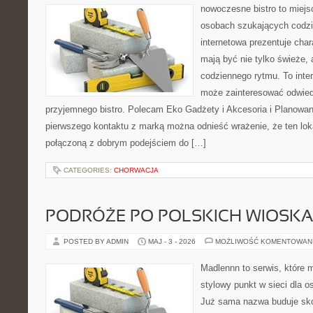
nowoczesne bistro to miejs
osobach szukających codzi
internetowa prezentuje char
mają być nie tylko świeże,
codziennego rytmu. To inte
może zainteresować odwie
przyjemnego bistro. Polecam Eko Gadżety i Akcesoria i Planowan
pierwszego kontaktu z marką można odnieść wrażenie, że ten loka
połączoną z dobrym podejściem do […]
CATEGORIES:
CHORWACJA
PODRÓŻE PO POLSKICH WIOSK
POSTED BY ADMIN
MAJ - 3 - 2026
MOŻLIWOŚĆ KOMENTOWAN
Madlennn to serwis, które 
stylowy punkt w sieci dla o
Już sama nazwa buduje sko