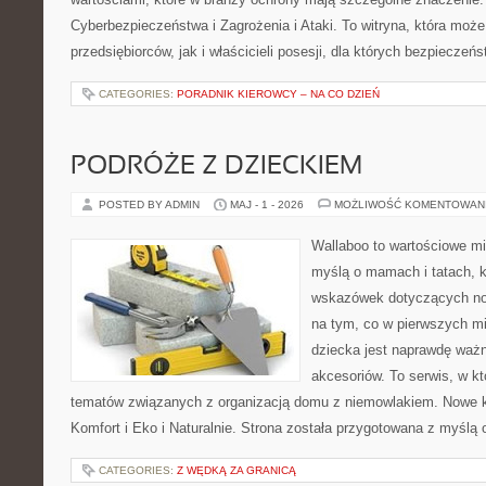
Cyberbezpieczeństwa i Zagrożenia i Ataki. To witryna, która moż
przedsiębiorców, jak i właścicieli posesji, dla których bezpieczeń
CATEGORIES:
PORADNIK KIEROWCY – NA CO DZIEŃ
PODRÓŻE Z DZIECKIEM
POSTED BY ADMIN
MAJ - 1 - 2026
MOŻLIWOŚĆ KOMENTOWAN
Wallaboo to wartościowe mi
myślą o mamach i tatach, 
wskazówek dotyczących now
na tym, co w pierwszych mi
dziecka jest naprawdę wa
akcesoriów. To serwis, w k
tematów związanych z organizacją domu z niemowlakiem. Nowe kat
Komfort i Eko i Naturalnie. Strona została przygotowana z myślą 
CATEGORIES:
Z WĘDKĄ ZA GRANICĄ