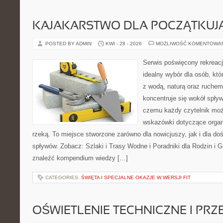
KAJAKARSTWO DLA POCZĄTKUJ
POSTED BY ADMIN
KWI - 28 - 2026
MOŻLIWOŚĆ KOMENTOWA
Serwis poświęcony rekreacj
idealny wybór dla osób, któ
z wodą, naturą oraz ruchem
koncentruje się wokół spły
czemu każdy czytelnik moż
wskazówki dotyczące organ
rzeką. To miejsce stworzone zarówno dla nowicjuszy, jak i dla 
spływów. Zobacz: Szlaki i Trasy Wodne i Poradniki dla Rodzin i 
znaleźć kompendium wiedzy […]
CATEGORIES:
ŚWIĘTA I SPECJALNE OKAZJE W WERSJI FIT
OŚWIETLENIE TECHNICZNE I PR