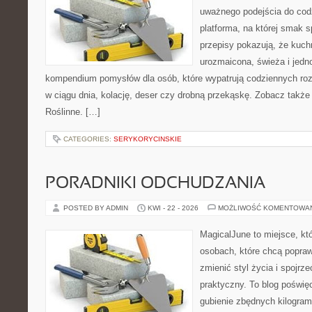
uważnego podejścia do cod
platforma, na której smak s
przepisy pokazują, że kuc
urozmaicona, świeża i jedn
kompendium pomysłów dla osób, które wypatrują codziennych roz
w ciągu dnia, kolację, deser czy drobną przekąskę. Zobacz także 
Roślinne. […]
CATEGORIES:
SERYKORYCINSKIE
PORADNIKI ODCHUDZANIA
POSTED BY ADMIN
KWI - 22 - 2026
MOŻLIWOŚĆ KOMENTOWA
MagicalJune to miejsce, kt
osobach, które chcą popra
zmienić styl życia i spojrz
praktyczny. To blog poświę
gubienie zbędnych kilogram