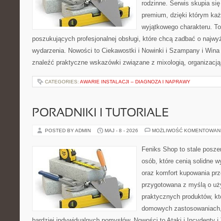
rodzinne. Serwis skupia się 
premium, dzięki którym ka
wyjątkowego charakteru. To
poszukujących profesjonalnej obsługi, które chcą zadbać o naj
wydarzenia. Nowości to Ciekawostki i Nowinki i Szampany i Win
znaleźć praktyczne wskazówki związane z mixologią, organizacj
CATEGORIES:
AWARIE INSTALACJI – DIAGNOZA I NAPRAWY
PORADNIKI I TUTORIALE
POSTED BY ADMIN
MAJ - 8 - 2026
MOŻLIWOŚĆ KOMENTOWAN
Feniks Shop to stale poszer
osób, które cenią solidne w
oraz komfort kupowania prze
przygotowana z myślą o uż
praktycznych produktów, kt
domowych zastosowaniach, j
bardziej indywidualnych pomysłów. Nowości to Ataki i Incydenty i 