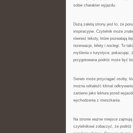
sobie charakter wyjazdu.
Dużą zaletą strony jest to, że por
inspiracyjne. Czytelnik może znal
również teksty, które pozwalają le
rezerwacje, bilety i noclegi. To ta
myślenia o turystyce, pokazując,
przygotowana podróż może być bog
Serwis może przyciągać osoby, kt
można odnaleźć klimat odkrywania 
zarówno jako lektura przed wyjazd
wychodzenia z mieszkania.
Na stronie ważne miejsce zajmują
czytelnikowi zobaczyć, że podróż 