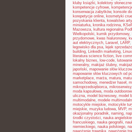
kluby książki
,
kolektory słoneczne
kompetencje cyfrowe
,
kompetencj
konserwacja zabytków
,
konsole do
korepetycje online
,
kosmetyki cruel
pozyskania klienta
,
kowalstwo art
miniaturka
,
kronika rodzinna
,
KSe
Mazowsza
,
kultura regionalna Pod
Wielkopolski
,
kurnik przydomowy
,
przydomowe
,
kwas hialuronowy
,
k
aut elektrycznych
,
Laravel
,
LARP
,
legowisko dla psa
,
lejek sprzedaż
building
,
LinkedIn marketing
,
Linux
literatura science fiction
,
live com
lokalny biznes
,
low-code
,
lutowani
mineralny
,
makijaż ślubny
,
makija
japoński
,
mapowanie słów kluczo
mapowanie słów kluczowych od p
marketplace
,
marża
,
matura
,
matu
samochodowy
,
menedżer haseł
,
m
mikroprzedsiębiorca
,
mikroserwisy
moda kapsułowa
,
moda outdoorow
uliczna
,
model biznesowy
,
model b
multimodalne
,
modele multimodaln
motocykle miejskie
,
motocykle tu
miejskie
,
muzyka ludowa
,
MVP
,
m
okazjonalny poradnik
,
naming
,
nap
środki czystości
,
nauka angielski
francuskiego
,
nauka geografii
,
nauk
niemieckiego
,
nauka polskiego
,
na
nawożenie trawnika
,
nawożenie tra