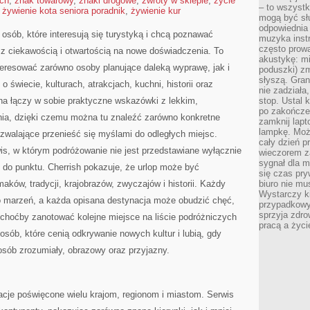
ach
,
znak towarowy
,
znaki drogowe
,
zwroty w sklepie
,
życie
– to wszyst
,
żywienie kota seniora poradnik
,
żywienie kur
mogą być sł
odpowiednia
 osób, które interesują się turystyką i chcą poznawać
muzyka instr
często prowa
 z ciekawością i otwartością na nowe doświadczenia. To
akustykę: mi
teresować zarówno osoby planujące daleką wyprawę, jak i
poduszki) zm
słyszą. Gran
 o świecie, kulturach, atrakcjach, kuchni, historii oraz
nie zadziała
na łączy w sobie praktyczne wskazówki z lekkim,
stop. Ustal 
po zakończen
a, dzięki czemu można tu znaleźć zarówno konkretne
zamknij lapt
lampkę. Może
ozwalające przenieść się myślami do odległych miejsc.
cały dzień p
wis, w którym podróżowanie nie jest przedstawiane wyłącznie
wieczorem z
sygnał dla m
 do punktu. Cherrish pokazuje, że urlop może być
się czas pr
ków, tradycji, krajobrazów, zwyczajów i historii. Każdy
biuro nie mu
Wystarczy k
o marzeń, a każda opisana destynacja może obudzić chęć,
przypadkowy 
sprzyja zdro
 choćby zanotować kolejne miejsce na liście podróżniczych
pracą a życ
osób, które cenią odkrywanie nowych kultur i lubią, gdy
osób zrozumiały, obrazowy oraz przyjazny.
acje poświęcone wielu krajom, regionom i miastom. Serwis