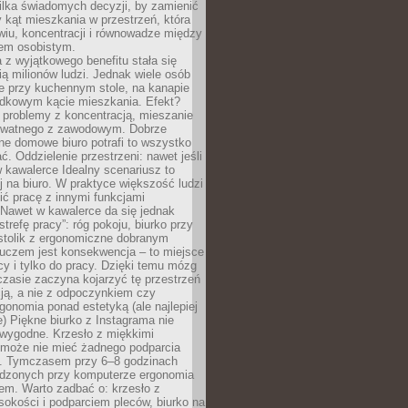
ilka świadomych decyzji, by zamienić
kąt mieszkania w przestrzeń, która
wiu, koncentracji i równowadze między
iem osobistym.
 z wyjątkowego benefitu stała się
ą milionów ludzi. Jednak wiele osób
e przy kuchennym stole, na kanapie
adkowym kącie mieszkania. Efekt?
 problemy z koncentracją, mieszanie
rywatnego z zawodowym. Dobrze
ne domowe biuro potrafi to wszystko
. Oddzielenie przestrzeni: nawet jeśli
 kawalerce Idealny scenariusz to
 na biuro. W praktyce większość ludzi
ć pracę z innymi funkcjami
 Nawet w kawalerce da się jednak
trefę pracy”: róg pokoju, biurko przy
stolik z ergonomiczne dobranym
luczem jest konsekwencja – to miejsce
cy i tylko do pracy. Dzięki temu mózg
zasie zaczyna kojarzyć tę przestrzeń
ją, a nie z odpoczynkiem czy
gonomia ponad estetyką (ale najlepiej
ie) Piękne biurko z Instagrama nie
 wygodne. Krzesło z miękkimi
może nie mieć żadnego podparcia
. Tymczasem przy 6–8 godzinach
ędzonych przy komputerze ergonomia
etem. Warto zadbać o: krzesło z
sokości i podparciem pleców, biurko na