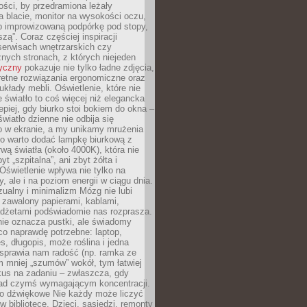
ości, by przedramiona leżały
 blacie, monitor na wysokości oczu,
b improwizowaną podpórkę pod stopy,
iszą”. Coraz częściej inspiracji
erwisach wnętrzarskich czy
znych stronach, z których niejeden
tyczny
pokazuje nie tylko ładne zdjęcia,
retne rozwiązania ergonomiczne oraz
kłady mebli. Oświetlenie, które nie
światło to coś więcej niż elegancka
epiej, gdy biurko stoi bokiem do okna –
światło dzienne nie odbija się
o w ekranie, a my unikamy mrużenia
go warto dodać lampkę biurkową z
rwą światła (około 4000K), która nie
yt „szpitalna”, ani zbyt żółta i
 Oświetlenie wpływa nie tylko na
y, ale i na poziom energii w ciągu dnia.
ualny i minimalizm Mózg nie lubi
 zawalony papierami, kablami,
adżetami podświadomie nas rozprasza.
nie oznacza pustki, ale świadomy
co naprawdę potrzebne: laptop,
es, długopis, może roślina i jedna
 sprawia nam radość (np. ramka ze
m mniej „szumów” wokół, tym łatwiej
kus na zadaniu – zwłaszcza, gdy
ad czymś wymagającym koncentracji.
ło dźwiękowe Nie każdy może liczyć
 w bibliotece. Dzieci, sąsiedzi, remonty