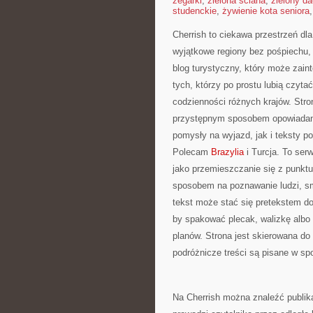
zegarki
,
zielona ściana
,
zielony d
studenckie
,
żywienie kota seniora
Cherrish to ciekawa przestrzeń dla
wyjątkowe regiony bez pośpiechu,
blog turystyczny, który może zain
tych, którzy po prostu lubią czytać
codzienności różnych krajów. Stro
przystępnym sposobem opowiadani
pomysły na wyjazd, jak i teksty p
Polecam
Brazylia
i Turcja. To ser
jako przemieszczanie się z punktu
sposobem na poznawanie ludzi, sma
tekst może stać się pretekstem d
by spakować plecak, walizkę albo
planów. Strona jest skierowana do 
podróżnicze treści są pisane w sp
Na Cherrish można znaleźć publik