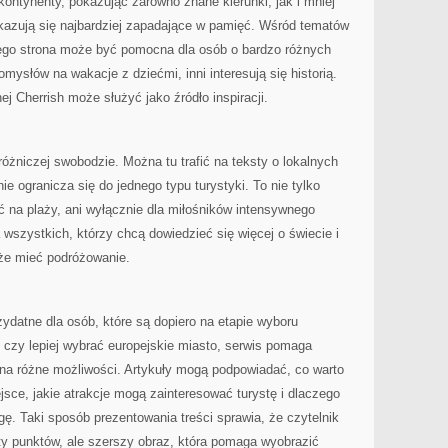
kontynenty, pokazując zarówno znane kierunki, jak i mniej
okazują się najbardziej zapadające w pamięć. Wśród tematów
atego strona może być pomocna dla osób o bardzo różnych
mysłów na wakacje z dziećmi, inni interesują się historią.
ej Cherrish może służyć jako źródło inspiracji.
różniczej swobodzie. Można tu trafić na teksty o lokalnych
ie ogranicza się do jednego typu turystyki. To nie tylko
eć na plaży, ani wyłącznie dla miłośników intensywnego
a wszystkich, którzy chcą dowiedzieć się więcej o świecie i
że mieć podróżowanie.
ydatne dla osób, które są dopiero na etapie wyboru
 czy lepiej wybrać europejskie miasto, serwis pomaga
na różne możliwości. Artykuły mogą podpowiadać, co warto
jsce, jakie atrakcje mogą zainteresować turystę i dlaczego
ę. Taki sposób prezentowania treści sprawia, że czytelnik
sty punktów, ale szerszy obraz, która pomaga wyobrazić