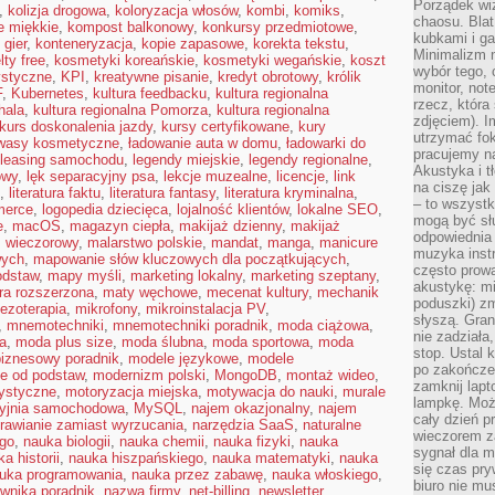
Porządek wiz
,
kolizja drogowa
,
koloryzacja włosów
,
kombi
,
komiks
,
chaosu. Blat
e miękkie
,
kompost balkonowy
,
konkursy przedmiotowe
,
kubkami i g
 gier
,
konteneryzacja
,
kopie zapasowe
,
korekta tekstu
,
Minimalizm 
ty free
,
kosmetyki koreańskie
,
kosmetyki wegańskie
,
koszt
wybór tego, 
ystyczne
,
KPI
,
kreatywne pisanie
,
kredyt obrotowy
,
królik
monitor, not
F
,
Kubernetes
,
kultura feedbacku
,
kultura regionalna
rzecz, która
hala
,
kultura regionalna Pomorza
,
kultura regionalna
zdjęciem). I
kurs doskonalenia jazdy
,
kursy certyfikowane
,
kury
utrzymać fo
wasy kosmetyczne
,
ładowanie auta w domu
,
ładowarki do
pracujemy n
leasing samochodu
,
legendy miejskie
,
legendy regionalne
,
Akustyka i t
owy
,
lęk separacyjny psa
,
lekcje muzealne
,
licencje
,
link
na ciszę jak
,
literatura faktu
,
literatura fantasy
,
literatura kryminalna
,
– to wszyst
merce
,
logopedia dziecięca
,
lojalność klientów
,
lokalne SEO
,
mogą być sł
e
,
macOS
,
magazyn ciepła
,
makijaż dzienny
,
makijaż
odpowiednia
ż wieczorowy
,
malarstwo polskie
,
mandat
,
manga
,
manicure
muzyka instr
wych
,
mapowanie słów kluczowych dla początkujących
,
często prowa
odstaw
,
mapy myśli
,
marketing lokalny
,
marketing szeptany
,
akustykę: mi
ra rozszerzona
,
maty węchowe
,
mecenat kultury
,
mechanik
poduszki) zm
ezoterapia
,
mikrofony
,
mikroinstalacja PV
,
słyszą. Gran
,
mnemotechniki
,
mnemotechniki poradnik
,
moda ciążowa
,
nie zadziała
a
,
moda plus size
,
moda ślubna
,
moda sportowa
,
moda
stop. Ustal 
iznesowy poradnik
,
modele językowe
,
modele
po zakończen
e od podstaw
,
modernizm polski
,
MongoDB
,
montaż wideo
,
zamknij lapt
rystyczne
,
motoryzacja miejska
,
motywacja do nauki
,
murale
lampkę. Może
yjnia samochodowa
,
MySQL
,
najem okazjonalny
,
najem
cały dzień p
rawianie zamiast wyrzucania
,
narzędzia SaaS
,
naturalne
wieczorem z
ego
,
nauka biologii
,
nauka chemii
,
nauka fizyki
,
nauka
sygnał dla m
a historii
,
nauka hiszpańskiego
,
nauka matematyki
,
nauka
się czas pr
uka programowania
,
nauka przez zabawę
,
nauka włoskiego
,
biuro nie mu
wnika poradnik
,
nazwa firmy
,
net-billing
,
newsletter
,