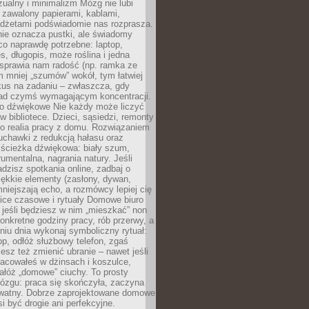
ualny i minimalizm Mózg nie lubi
 zawalony papierami, kablami,
adżetami podświadomie nas rozprasza.
nie oznacza pustki, ale świadomy
co naprawdę potrzebne: laptop,
es, długopis, może roślina i jedna
 sprawia nam radość (np. ramka ze
m mniej „szumów” wokół, tym łatwiej
kus na zadaniu – zwłaszcza, gdy
ad czymś wymagającym koncentracji.
ło dźwiękowe Nie każdy może liczyć
 w bibliotece. Dzieci, sąsiedzi, remonty
ko realia pracy z domu. Rozwiązaniem
uchawki z redukcją hałasu oraz
 ścieżka dźwiękowa: biały szum,
umentalna, nagrania natury. Jeśli
dzisz spotkania online, zadbaj o
ękkie elementy (zasłony, dywan,
niejszają echo, a rozmówcy lepiej cię
ice czasowe i rytuały Domowe biuro
, jeśli będziesz w nim „mieszkać” non
konkretne godziny pracy, rób przerwy, a
iu dnia wykonaj symboliczny rytuał:
op, odłóż służbowy telefon, zgaś
sz też zmienić ubranie – nawet jeśli
racowałeś w dżinsach i koszulce,
ałóż „domowe” ciuchy. To prosty
ózgu: praca się skończyła, zaczyna
ywatny. Dobrze zaprojektowane domowe
si być drogie ani perfekcyjne.