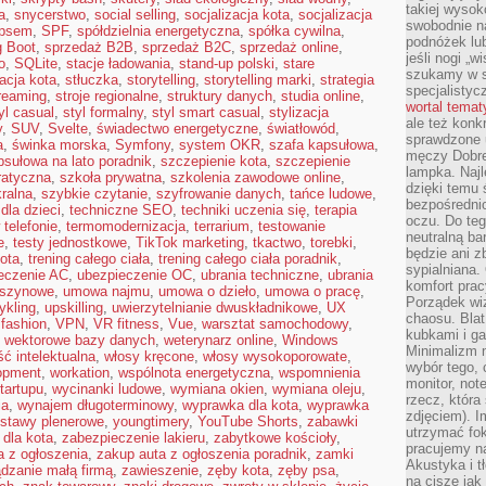
takiej wysok
a
,
snycerstwo
,
social selling
,
socjalizacja kota
,
socjalizacja
swobodnie na
 psem
,
SPF
,
spółdzielnia energetyczna
,
spółka cywilna
,
podnóżek lu
g Boot
,
sprzedaż B2B
,
sprzedaż B2C
,
sprzedaż online
,
jeśli nogi „w
o
,
SQLite
,
stacje ładowania
,
stand-up polski
,
stare
szukamy w s
zacja kota
,
stłuczka
,
storytelling
,
storytelling marki
,
strategia
specjalistyc
reaming
,
stroje regionalne
,
struktury danych
,
studia online
,
wortal tema
yl casual
,
styl formalny
,
styl smart casual
,
stylizacja
ale też konk
y
,
SUV
,
Svelte
,
świadectwo energetyczne
,
światłowód
,
sprawdzone u
a
,
świnka morska
,
Symfony
,
system OKR
,
szafa kapsułowa
,
męczy Dobre 
psułowa na lato poradnik
,
szczepienie kota
,
szczepienie
lampka. Najl
ratyczna
,
szkoła prywatna
,
szkolenia zawodowe online
,
dzięki temu 
ralna
,
szybkie czytanie
,
szyfrowanie danych
,
tańce ludowe
,
bezpośredni
 dla dzieci
,
techniczne SEO
,
techniki uczenia się
,
terapia
oczu. Do te
 telefonie
,
termomodernizacja
,
terrarium
,
testowanie
neutralną ba
e
,
testy jednostkowe
,
TikTok marketing
,
tkactwo
,
torebki
,
będzie ani zb
kota
,
trening całego ciała
,
trening całego ciała poradnik
,
sypialniana.
eczenie AC
,
ubezpieczenie OC
,
ubrania techniczne
,
ubrania
komfort prac
aszynowe
,
umowa najmu
,
umowa o dzieło
,
umowa o pracę
,
Porządek wiz
ykling
,
upskilling
,
uwierzytelnianie dwuskładnikowe
,
UX
chaosu. Blat
 fashion
,
VPN
,
VR fitness
,
Vue
,
warsztat samochodowy
,
kubkami i g
,
wektorowe bazy danych
,
weterynarz online
,
Windows
Minimalizm 
ć intelektualna
,
włosy kręcone
,
włosy wysokoporowate
,
wybór tego, 
opment
,
workation
,
wspólnota energetyczna
,
wspomnienia
monitor, not
tartupu
,
wycinanki ludowe
,
wymiana okien
,
wymiana oleju
,
rzecz, która
ia
,
wynajem długoterminowy
,
wyprawka dla kota
,
wyprawka
zdjęciem). I
stawy plenerowe
,
youngtimery
,
YouTube Shorts
,
zabawki
utrzymać fo
 dla kota
,
zabezpieczenie lakieru
,
zabytkowe kościoły
,
pracujemy n
a z ogłoszenia
,
zakup auta z ogłoszenia poradnik
,
zamki
Akustyka i t
dzanie małą firmą
,
zawieszenie
,
zęby kota
,
zęby psa
,
na ciszę jak