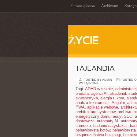
Archiwum
Katego
Strona główna
ŻYCIE
TAJLANDIA
POSTED BY ADMIN
POSTED ON 
WYŁĄCZONA
Tagi:
ADHD w szkole
,
administrac
brodata
,
agenci AI
,
akademik stud
akwarystyka
,
alergia u kota
,
alerg
analiza konkurencji
,
Angular
,
anim
PWA
,
aplikacje webowe
,
architekt
architektura systemów
,
archiwa ro
energetyczny domu
,
audyt SEO
,
a
dostawcze
,
automaty AI
,
automat
chmurze
,
badanie satysfakcji
,
ban
behawiorysta kotów
,
behawiorysta
bezpieczeństwo hulajnogi
,
bezpie