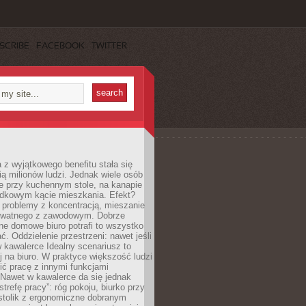
SCRIBE
FACEBOOK
TWITTER
 z wyjątkowego benefitu stała się
ą milionów ludzi. Jednak wiele osób
e przy kuchennym stole, na kanapie
adkowym kącie mieszkania. Efekt?
 problemy z koncentracją, mieszanie
rywatnego z zawodowym. Dobrze
ne domowe biuro potrafi to wszystko
. Oddzielenie przestrzeni: nawet jeśli
 kawalerce Idealny scenariusz to
 na biuro. W praktyce większość ludzi
ć pracę z innymi funkcjami
 Nawet w kawalerce da się jednak
trefę pracy”: róg pokoju, biurko przy
stolik z ergonomiczne dobranym