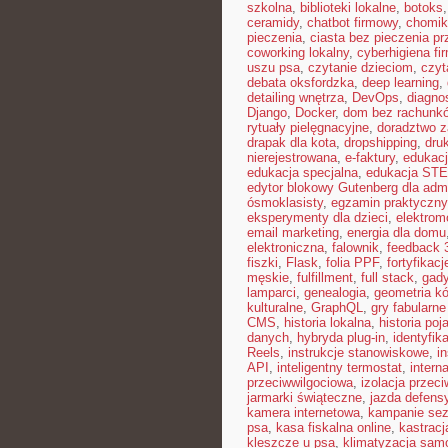
szkolna
,
biblioteki lokalne
,
botoks
ceramidy
,
chatbot firmowy
,
chomik
pieczenia
,
ciasta bez pieczenia pr
coworking lokalny
,
cyberhigiena fi
uszu psa
,
czytanie dzieciom
,
czyt
debata oksfordzka
,
deep learning
,
detailing wnętrza
,
DevOps
,
diagno
Django
,
Docker
,
dom bez rachunk
rytuały pielęgnacyjne
,
doradztwo 
drapak dla kota
,
dropshipping
,
dru
nierejestrowana
,
e-faktury
,
edukacj
edukacja specjalna
,
edukacja ST
edytor blokowy Gutenberg dla admi
ósmoklasisty
,
egzamin praktyczny
eksperymenty dla dzieci
,
elektrom
email marketing
,
energia dla domu
elektroniczna
,
falownik
,
feedback 
fiszki
,
Flask
,
folia PPF
,
fortyfikacj
męskie
,
fulfillment
,
full stack
,
gad
lamparci
,
genealogia
,
geometria kó
kulturalne
,
GraphQL
,
gry fabularn
CMS
,
historia lokalna
,
historia poj
danych
,
hybryda plug-in
,
identyfik
Reels
,
instrukcje stanowiskowe
,
i
API
,
inteligentny termostat
,
interna
przeciwwilgociowa
,
izolacja przec
jarmarki świąteczne
,
jazda defens
kamera internetowa
,
kampanie se
psa
,
kasa fiskalna online
,
kastracj
kleszcze u psa
,
klimatyzacja sa