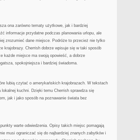
usza ona zarówno tematy użytkowe, jak i bardziej
eźć informacje przydatne podczas planowania urlopu, ale
piej zrozumieć dane miejsce. Podróże to przecież nie tylko
kże krajobrazy. Cherrish dobrze wpisuje się w taki sposób
 że każde miejsce ma swoją opowieść, a dobrze
atsza, spokojniejsza i bardziej świadoma.
óre lubią czytać o amerykańskich krajobrazach. W tekstach
lokalnej kuchni. Dzięki temu Cherrish sprawdza się
em, jak i jako sposób na poznawanie świata bez
 punkty warte odwiedzenia. Opisy takich miejsc pomagają
nie musi ograniczać się do najbardziej znanych zabytków i