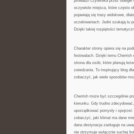
prowadzi czytelnika przez odległe 
oczywiste miejsca, które często 
pojawiają się trasy widokowe, dl
oczekiwaniach. Jedni szukają tu po
Dzięki takiej rozpiętości tematyczn
Charakter strony opiera się na pod
festiwalach. Dzięki temu Cherrish n
strona dla osób, które planują leż
zwiedzania. To inspirujący blog dl
zobaczyć, jak wiele sposobów mo
Cherrish może być szczególnie prz
kierunku. Gdy trudno zdecydować,
uporządkować pomysły i spojrzeć 
zobaczyć, jaki klimat ma dane mie
dana destynacja zasługuje na uwag
nie otrzymuje wyłącznie suchej li