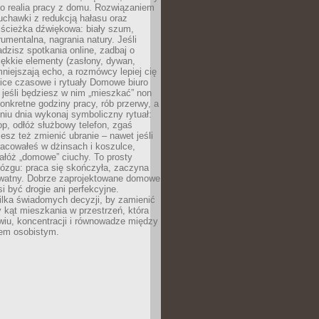
ko realia pracy z domu. Rozwiązaniem
uchawki z redukcją hałasu oraz
 ścieżka dźwiękowa: biały szum,
umentalna, nagrania natury. Jeśli
dzisz spotkania online, zadbaj o
ękkie elementy (zasłony, dywan,
niejszają echo, a rozmówcy lepiej cię
ice czasowe i rytuały Domowe biuro
, jeśli będziesz w nim „mieszkać” non
konkretne godziny pracy, rób przerwy, a
iu dnia wykonaj symboliczny rytuał:
op, odłóż służbowy telefon, zgaś
sz też zmienić ubranie – nawet jeśli
racowałeś w dżinsach i koszulce,
ałóż „domowe” ciuchy. To prosty
ózgu: praca się skończyła, zaczyna
ywatny. Dobrze zaprojektowane domowe
si być drogie ani perfekcyjne.
ilka świadomych decyzji, by zamienić
kąt mieszkania w przestrzeń, która
wiu, koncentracji i równowadze między
iem osobistym.