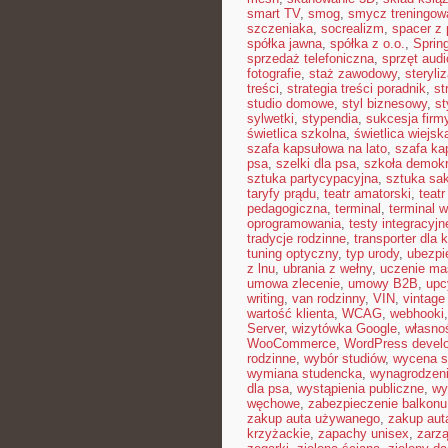
smart TV
,
smog
,
smycz treningow
szczeniaka
,
socrealizm
,
spacer z
spółka jawna
,
spółka z o.o.
,
Sprin
sprzedaż telefoniczna
,
sprzęt audi
fotografie
,
staż zawodowy
,
steryli
treści
,
strategia treści poradnik
,
st
studio domowe
,
styl biznesowy
,
st
sylwetki
,
stypendia
,
sukcesja firm
świetlica szkolna
,
świetlica wiejsk
szafa kapsułowa na lato
,
szafa ka
psa
,
szelki dla psa
,
szkoła demok
sztuka partycypacyjna
,
sztuka sak
taryfy prądu
,
teatr amatorski
,
teatr
pedagogiczna
,
terminal
,
terminal w
oprogramowania
,
testy integracyjn
tradycje rodzinne
,
transporter dla 
tuning optyczny
,
typ urody
,
ubezpi
z lnu
,
ubrania z wełny
,
uczenie m
umowa zlecenie
,
umowy B2B
,
upc
writing
,
van rodzinny
,
VIN
,
vintage
wartość klienta
,
WCAG
,
webhooki
Server
,
wizytówka Google
,
własnoś
WooCommerce
,
WordPress devel
rodzinne
,
wybór studiów
,
wycena s
wymiana studencka
,
wynagrodzen
dla psa
,
wystąpienia publiczne
,
wy
węchowe
,
zabezpieczenie balkonu
zakup auta używanego
,
zakup aut
krzyżackie
,
zapachy unisex
,
zarzą