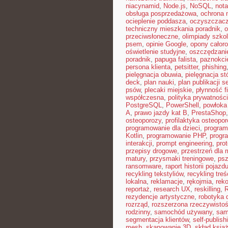
niacynamid
,
Node.js
,
NoSQL
,
nota
obsługa posprzedażowa
,
ochrona 
ocieplenie poddasza
,
oczyszczacz
techniczny mieszkania poradnik
,
o
przeciwsłoneczne
,
olimpiady szko
psem
,
opinie Google
,
opony całor
oświetlenie studyjne
,
oszczędzani
poradnik
,
papuga falista
,
paznokci
persona klienta
,
petsitter
,
phishing
pielęgnacja obuwia
,
pielęgnacja st
deck
,
plan nauki
,
plan publikacji 
psów
,
plecaki miejskie
,
płynność 
współczesna
,
polityka prywatności
PostgreSQL
,
PowerShell
,
powłoka
A
,
prawo jazdy kat B
,
PrestaShop
osteoporozy
,
profilaktyka osteopo
programowanie dla dzieci
,
program
Kotlin
,
programowanie PHP
,
progr
interakcji
,
prompt engineering
,
pro
przepisy drogowe
,
przestrzeń dla 
matury
,
przysmaki treningowe
,
psz
ransomware
,
raport historii pojazd
recykling tekstyliów
,
recykling treś
lokalna
,
reklamacje
,
rękojmia
,
rek
reportaż
,
research UX
,
reskilling
,
rezydencje artystyczne
,
robotyka d
rozrząd
,
rozszerzona rzeczywisto
rodzinny
,
samochód używany
,
sam
segmentacja klientów
,
self-publish
mesh
,
skanowanie 3D
,
skład książ