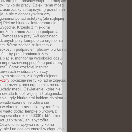
luczem jest konsekwencja – to miejsce
cy i tylko do pracy. Dzięki temu mózg
zasie zaczyna kojarzyć tę przestrzeń
ją, a nie z odpoczynkiem czy
gonomia ponad estetyką (ale najlepiej
ie) Piękne biurko z Instagrama nie
 wygodne. Krzesło z miękkimi
może nie mieć żadnego podparcia
. Tymczasem przy 6–8 godzinach
ędzonych przy komputerze ergonomia
etem. Warto zadbać o: krzesło z
sokości i podparciem pleców, biurko na
ości, by przedramiona leżały
 blacie, monitor na wysokości oczu,
b improwizowaną podpórkę pod stopy,
iszą”. Coraz częściej inspiracji
erwisach wnętrzarskich czy
znych stronach, z których niejeden
tyczny
pokazuje nie tylko ładne zdjęcia,
retne rozwiązania ergonomiczne oraz
kłady mebli. Oświetlenie, które nie
światło to coś więcej niż elegancka
epiej, gdy biurko stoi bokiem do okna –
światło dzienne nie odbija się
o w ekranie, a my unikamy mrużenia
go warto dodać lampkę biurkową z
rwą światła (około 4000K), która nie
yt „szpitalna”, ani zbyt żółta i
 Oświetlenie wpływa nie tylko na
y, ale i na poziom energii w ciągu dnia.