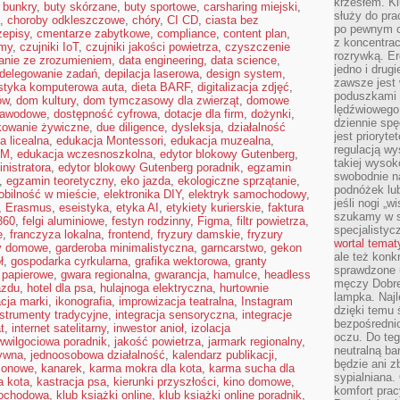
krzesłem. K
,
bunkry
,
buty skórzane
,
buty sportowe
,
carsharing miejski
,
służy do pra
,
choroby odkleszczowe
,
chóry
,
CI CD
,
ciasta bez
po pewnym c
zepisy
,
cmentarze zabytkowe
,
compliance
,
content plan
,
z koncentrac
rmy
,
czujniki IoT
,
czujniki jakości powietrza
,
czyszczenie
rozrywką. Er
anie ze zrozumieniem
,
data engineering
,
data science
,
jedno i drug
delegowanie zadań
,
depilacja laserowa
,
design system
,
zawsze jest
styka komputerowa auta
,
dieta BARF
,
digitalizacja zdjęć
,
poduszkami 
ów
,
dom kultury
,
dom tymczasowy dla zwierząt
,
domowe
lędźwiowego
zawodowe
,
dostępność cyfrowa
,
dotacje dla firm
,
dożynki
,
dziennie sp
kowanie żywiczne
,
due diligence
,
dysleksja
,
działalność
jest prioryt
a licealna
,
edukacja Montessori
,
edukacja muzealna
,
regulacją wy
EM
,
edukacja wczesnoszkolna
,
edytor blokowy Gutenberg
,
takiej wysok
nistratora
,
edytor blokowy Gutenberg poradnik
,
egzamin
swobodnie na
,
egzamin teoretyczny
,
eko jazda
,
ekologiczne sprzątanie
,
podnóżek lu
obilność w mieście
,
elektronika DIY
,
elektryk samochodowy
,
jeśli nogi „w
,
Erasmus
,
eseistyka
,
etyka AI
,
etykiety kurierskie
,
faktura
szukamy w s
360
,
felgi aluminiowe
,
festyn rodzinny
,
Figma
,
filtr powietrza
,
specjalistyc
e
,
franczyza lokalna
,
frontend
,
fryzury damskie
,
fryzury
wortal tema
y domowe
,
garderoba minimalistyczna
,
garncarstwo
,
gekon
ale też konk
ł
,
gospodarka cyrkularna
,
grafika wektorowa
,
granty
sprawdzone u
e papierowe
,
gwara regionalna
,
gwarancja
,
hamulce
,
headless
męczy Dobre 
azdu
,
hotel dla psa
,
hulajnoga elektryczna
,
hurtownie
lampka. Najl
acja marki
,
ikonografia
,
improwizacja teatralna
,
Instagram
dzięki temu 
nstrumenty tradycyjne
,
integracja sensoryczna
,
integracje
bezpośredni
t
,
internet satelitarny
,
inwestor anioł
,
izolacja
oczu. Do te
iwwilgociowa poradnik
,
jakość powietrza
,
jarmark regionalny
,
neutralną ba
ywna
,
jednoosobowa działalność
,
kalendarz publikacji
,
będzie ani zb
zonowe
,
kanarek
,
karma mokra dla kota
,
karma sucha dla
sypialniana.
a kota
,
kastracja psa
,
kierunki przyszłości
,
kino domowe
,
komfort prac
mochodowa
,
klub książki online
,
klub książki online poradnik
,