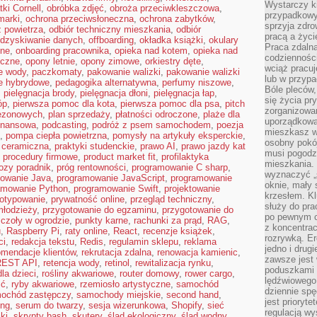
Wystarczy k
tki Cornell
,
obróbka zdjęć
,
obroża przeciwkleszczowa
,
przypadkowy 
marki
,
ochrona przeciwsłoneczna
,
ochrona zabytków
,
sprzyja zdro
 powietrza
,
odbiór techniczny mieszkania
,
odbiór
pracą a życ
dzyskiwanie danych
,
offboarding
,
okładka książki
,
okulary
Praca zdalna
lne
,
onboarding pracownika
,
opieka nad kotem
,
opieka nad
codzienności
oczne
,
opony letnie
,
opony zimowe
,
orkiestry dęte
,
wciąż pracuj
e wody
,
paczkomaty
,
pakowanie walizki
,
pakowanie walizki
lub w przyp
e hybrydowe
,
pedagogika alternatywna
,
perfumy niszowe
,
Bóle pleców,
,
pielęgnacja brody
,
pielęgnacja dłoni
,
pielęgnacja łap
,
się życia p
óp
,
pierwsza pomoc dla kota
,
pierwsza pomoc dla psa
,
pitch
zorganizowa
sezonowych
,
plan sprzedaży
,
płatności odroczone
,
plaże dla
uporządkować
finansowa
,
podcasting
,
podróż z psem samochodem
,
poezja
mieszkasz w
,
pompa ciepła powietrzna
,
pomysły na artykuły eksperckie
,
osobny pokój
 ceramiczna
,
praktyki studenckie
,
prawo AI
,
prawo jazdy kat
musi pogodzi
,
procedury firmowe
,
product market fit
,
profilaktyka
mieszkania.
rozy poradnik
,
próg rentowności
,
programowanie C sharp
,
wyznaczyć „s
owanie Java
,
programowanie JavaScript
,
programowanie
oknie, mały 
amowanie Python
,
programowanie Swift
,
projektowanie
krzesłem. K
totypowanie
,
prywatność online
,
przegląd techniczny
,
służy do pra
młodzieży
,
przygotowanie do egzaminu
,
przygotowanie do
po pewnym c
czoły w ogrodzie
,
punkty karne
,
rachunki za prąd
,
RAG
,
z koncentrac
u
,
Raspberry Pi
,
raty online
,
React
,
recenzje książek
,
rozrywką. Er
ci
,
redakcja tekstu
,
Redis
,
regulamin sklepu
,
reklama
jedno i drug
omendacje klientów
,
rekrutacja zdalna
,
renowacja kamienic
,
zawsze jest
REST API
,
retencja wody
,
retinol
,
rewitalizacja rynku
,
poduszkami 
la dzieci
,
rośliny akwariowe
,
router domowy
,
rower cargo
,
lędźwiowego
ść
,
ryby akwariowe
,
rzemiosło artystyczne
,
samochód
dziennie sp
ochód zastępczy
,
samochody miejskie
,
second hand
,
jest prioryt
ing
,
serum do twarzy
,
sesja wizerunkowa
,
Shopify
,
sieć
regulacją wy
ki
,
skrypty bash
,
skutery
,
ślad ekologiczny
,
ślad wodny
,