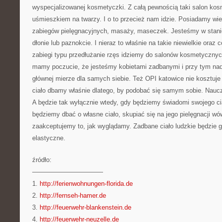
wyspecjalizowanej kosmetyczki. Z całą pewnością taki salon ko
uśmieszkiem na twarzy. I o to przecież nam idzie. Posiadamy wie
zabiegów pielęgnacyjnych, masaży, maseczek. Jesteśmy w stanie
dłonie lub paznokcie. I nieraz to właśnie na takie niewielkie oraz
zabiegi typu przedłużanie rzęs idziemy do salonów kosmetycznyc
mamy poczucie, że jesteśmy kobietami zadbanymi i przy tym nad
głównej mierze dla samych siebie. Też OPI katowice nie kosztuje 
ciało dbamy właśnie dlatego, by podobać się samym sobie. Nauc
A będzie tak wyłącznie wtedy, gdy będziemy świadomi swojego ciał
będziemy dbać o własne ciało, skupiać się na jego pielęgnacji w
zaakceptujemy to, jak wyglądamy. Zadbane ciało ludzkie będzie gł
elastyczne.
źródło:
———————————
1.
http://ferienwohnungen-florida.de
2.
http://fernseh-hamer.de
3.
http://feuerwehr-blankenstein.de
4.
http://feuerwehr-neuzelle.de