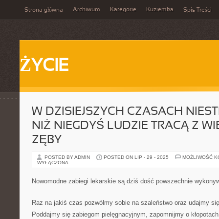
Archiwum
Kategorie
Kuziemka
Strona główna
Spis Treści
ŻYCIE
W DZISIEJSZYCH CZASACH NIEST
NIŻ NIEGDYŚ LUDZIE TRACĄ Z W
ZĘBY
POSTED BY ADMIN
POSTED ON LIP - 29 - 2025
MOŻLIWOŚĆ 
WYŁĄCZONA
Nowomodne zabiegi lekarskie są dziś dość powszechnie wykony
Raz na jakiś czas pozwólmy sobie na szaleństwo oraz udajmy si
Poddajmy się zabiegom pielęgnacyjnym, zapomnijmy o kłopotach 