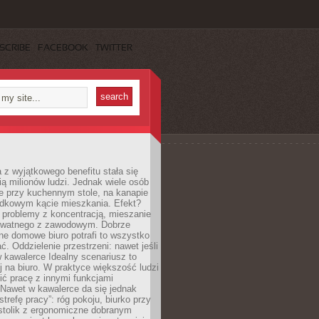
SCRIBE
FACEBOOK
TWITTER
 z wyjątkowego benefitu stała się
ą milionów ludzi. Jednak wiele osób
e przy kuchennym stole, na kanapie
adkowym kącie mieszkania. Efekt?
 problemy z koncentracją, mieszanie
rywatnego z zawodowym. Dobrze
ne domowe biuro potrafi to wszystko
. Oddzielenie przestrzeni: nawet jeśli
 kawalerce Idealny scenariusz to
 na biuro. W praktyce większość ludzi
ć pracę z innymi funkcjami
 Nawet w kawalerce da się jednak
trefę pracy”: róg pokoju, biurko przy
stolik z ergonomiczne dobranym