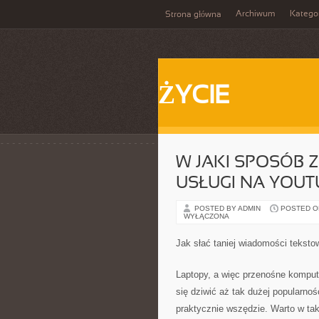
Archiwum
Katego
Strona główna
ŻYCIE
W JAKI SPOSÓB
USŁUGI NA YOUT
POSTED BY ADMIN
POSTED ON
WYŁĄCZONA
Jak słać taniej wiadomości teksto
Laptopy, a więc przenośne kompute
się dziwić aż tak dużej popularno
praktycznie wszędzie. Warto w tak