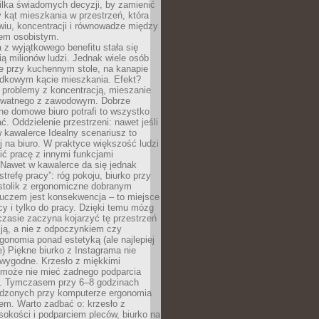
ilka świadomych decyzji, by zamienić
kąt mieszkania w przestrzeń, która
wiu, koncentracji i równowadze między
iem osobistym.
 z wyjątkowego benefitu stała się
ą milionów ludzi. Jednak wiele osób
e przy kuchennym stole, na kanapie
adkowym kącie mieszkania. Efekt?
 problemy z koncentracją, mieszanie
rywatnego z zawodowym. Dobrze
ne domowe biuro potrafi to wszystko
. Oddzielenie przestrzeni: nawet jeśli
 kawalerce Idealny scenariusz to
 na biuro. W praktyce większość ludzi
ć pracę z innymi funkcjami
 Nawet w kawalerce da się jednak
trefę pracy”: róg pokoju, biurko przy
stolik z ergonomiczne dobranym
luczem jest konsekwencja – to miejsce
cy i tylko do pracy. Dzięki temu mózg
zasie zaczyna kojarzyć tę przestrzeń
ją, a nie z odpoczynkiem czy
gonomia ponad estetyką (ale najlepiej
ie) Piękne biurko z Instagrama nie
 wygodne. Krzesło z miękkimi
może nie mieć żadnego podparcia
. Tymczasem przy 6–8 godzinach
ędzonych przy komputerze ergonomia
etem. Warto zadbać o: krzesło z
sokości i podparciem pleców, biurko na