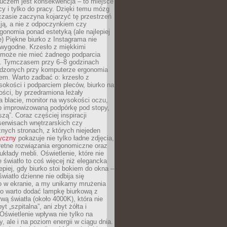
luczem jest konsekwencja – to miejsce
cy i tylko do pracy. Dzięki temu mózg
zasie zaczyna kojarzyć tę przestrzeń
ją, a nie z odpoczynkiem czy
gonomia ponad estetyką (ale najlepiej
ie) Piękne biurko z Instagrama nie
 wygodne. Krzesło z miękkimi
może nie mieć żadnego podparcia
. Tymczasem przy 6–8 godzinach
ędzonych przy komputerze ergonomia
etem. Warto zadbać o: krzesło z
sokości i podparciem pleców, biurko na
ości, by przedramiona leżały
 blacie, monitor na wysokości oczu,
b improwizowaną podpórkę pod stopy,
iszą”. Coraz częściej inspiracji
erwisach wnętrzarskich czy
znych stronach, z których niejeden
tyczny
pokazuje nie tylko ładne zdjęcia,
retne rozwiązania ergonomiczne oraz
kłady mebli. Oświetlenie, które nie
światło to coś więcej niż elegancka
epiej, gdy biurko stoi bokiem do okna –
światło dzienne nie odbija się
o w ekranie, a my unikamy mrużenia
go warto dodać lampkę biurkową z
rwą światła (około 4000K), która nie
yt „szpitalna”, ani zbyt żółta i
 Oświetlenie wpływa nie tylko na
y, ale i na poziom energii w ciągu dnia.