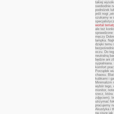
takiej wysok
swobodnie na
podnóżek lu
jeśli nogi „w
szukamy w s
specjalistyc
wortal tema
ale też konk
sprawdzone u
męczy Dobre 
lampka. Najl
dzięki temu 
bezpośredni
oczu. Do te
neutralną ba
będzie ani zb
sypialniana.
komfort prac
Porządek wiz
chaosu. Blat
kubkami i g
Minimalizm 
wybór tego, 
monitor, not
rzecz, która
zdjęciem). I
utrzymać fo
pracujemy n
Akustyka i t
na ciszę jak