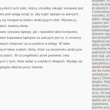
krzesłem. K
służy do pra
po pewnym c
stkich tych ludzi, którzy chcieliby zakupić komputer jest
z koncentrac
arto pod uwagę wziąć to, aby kupić laptopa na aukcjach.
rozrywką. Er
jedno i drug
ą się mnogością bardzo atrakcyjnych ofert. Wystarczy
zawsze jest
leźć świetną ofertę.
poduszkami 
lędźwiowego
no używane laptopy, jak i naturalnie takie komputery,
dziennie sp
jest prioryt
utem kupowania laptopów na aukcjach jest to, iż możemy
regulacją wy
kawym miejscem są oczywiście e-sklepy. W wielu
takiej wysok
swobodnie na
ych łatwo znaleźć oferty, które są nieziemsko atrakcyjne.
podnóżek lu
zczędzić. W szczególności jeżeli porównać ceny
jeśli nogi „w
szukamy w s
ych z tymi, które widać w zwykłych sklepach. Wydaje się
specjalistyc
wortal tema
ptopów właśnie przez Internet.
ale też konk
sprawdzone u
męczy Dobre 
lampka. Najl
dzięki temu 
bezpośredni
oczu. Do te
neutralną ba
będzie ani zb
sypialniana.
komfort prac