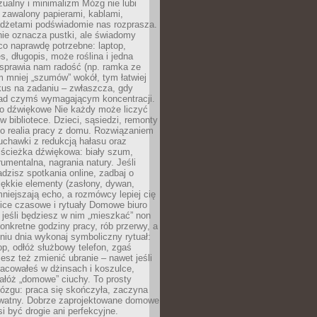
ualny i minimalizm Mózg nie lubi
 zawalony papierami, kablami,
adżetami podświadomie nas rozprasza.
nie oznacza pustki, ale świadomy
co naprawdę potrzebne: laptop,
es, długopis, może roślina i jedna
 sprawia nam radość (np. ramka ze
m mniej „szumów” wokół, tym łatwiej
kus na zadaniu – zwłaszcza, gdy
ad czymś wymagającym koncentracji.
ło dźwiękowe Nie każdy może liczyć
 w bibliotece. Dzieci, sąsiedzi, remonty
ko realia pracy z domu. Rozwiązaniem
uchawki z redukcją hałasu oraz
 ścieżka dźwiękowa: biały szum,
umentalna, nagrania natury. Jeśli
dzisz spotkania online, zadbaj o
ękkie elementy (zasłony, dywan,
niejszają echo, a rozmówcy lepiej cię
ice czasowe i rytuały Domowe biuro
, jeśli będziesz w nim „mieszkać” non
konkretne godziny pracy, rób przerwy, a
iu dnia wykonaj symboliczny rytuał:
op, odłóż służbowy telefon, zgaś
sz też zmienić ubranie – nawet jeśli
racowałeś w dżinsach i koszulce,
ałóż „domowe” ciuchy. To prosty
ózgu: praca się skończyła, zaczyna
ywatny. Dobrze zaprojektowane domowe
si być drogie ani perfekcyjne.