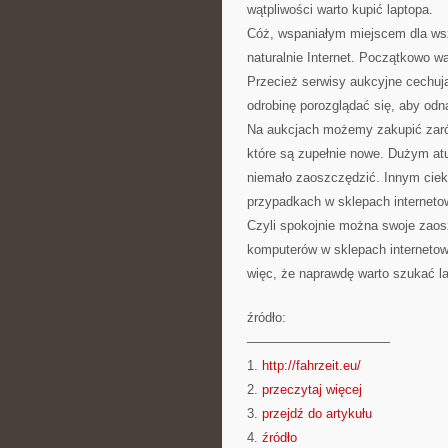
wątpliwości warto kupić laptopa.
Cóż, wspaniałym miejscem dla wszy
naturalnie Internet. Początkowo w
Przecież serwisy aukcyjne cechuj
odrobinę porozglądać się, aby odna
Na aukcjach możemy zakupić zarów
które są zupełnie nowe. Dużym at
niemało zaoszczędzić. Innym cie
przypadkach w sklepach internetow
Czyli spokojnie można swoje zaos
komputerów w sklepach internetow
więc, że naprawdę warto szukać la
źródło:
———————————
1.
http://fahrzeit.eu/
2.
przeczytaj więcej
3.
przejdź do artykułu
4.
źródło