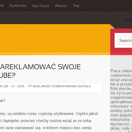
rie
Kuziemka
Tagi
Spis Treści
Włochy
SUB
 ZAREKLAMOWAĆ SWOJE
Praca zdalna
UBE?
codzienności
wciąż pracuj
lub w przyp
W
 CZE - 27 - 2025
MOŻLIWOŚĆ KOMENTOWANIA
ZOSTAŁA
Bóle pleców,
JAKI
SPOSÓB
się życia p
ZAREKLAMOWAĆ
zorganizowa
SWOJE
we?
uporządkować
USŁUGI
NA
mieszkasz w
YOUTUBE?
osobny pokój
ry, są ostatnio coraz częściej użytkowane. Ciężko jakoś
musi pogodzi
mieszkania.
ści laptopów, przecież choćby można wziąć je ze sobą
wyznaczyć „s
im razie zastanowić się, w którym miejscu bez cienia
oknie, mały 