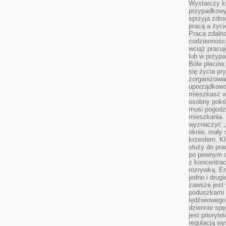
Wystarczy k
przypadkowy 
sprzyja zdro
pracą a życ
Praca zdalna
codzienności
wciąż pracuj
lub w przyp
Bóle pleców,
się życia p
zorganizowa
uporządkować
mieszkasz w
osobny pokój
musi pogodzi
mieszkania.
wyznaczyć „s
oknie, mały 
krzesłem. K
służy do pra
po pewnym c
z koncentrac
rozrywką. Er
jedno i drug
zawsze jest
poduszkami 
lędźwiowego
dziennie sp
jest prioryt
regulacją wy