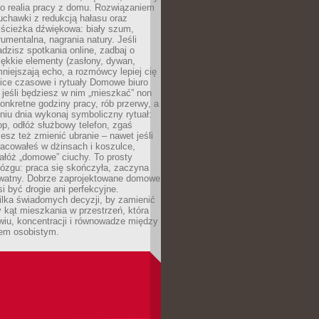
ko realia pracy z domu. Rozwiązaniem
uchawki z redukcją hałasu oraz
 ścieżka dźwiękowa: biały szum,
umentalna, nagrania natury. Jeśli
dzisz spotkania online, zadbaj o
ękkie elementy (zasłony, dywan,
niejszają echo, a rozmówcy lepiej cię
ice czasowe i rytuały Domowe biuro
, jeśli będziesz w nim „mieszkać” non
konkretne godziny pracy, rób przerwy, a
iu dnia wykonaj symboliczny rytuał:
op, odłóż służbowy telefon, zgaś
sz też zmienić ubranie – nawet jeśli
racowałeś w dżinsach i koszulce,
ałóż „domowe” ciuchy. To prosty
ózgu: praca się skończyła, zaczyna
ywatny. Dobrze zaprojektowane domowe
si być drogie ani perfekcyjne.
ilka świadomych decyzji, by zamienić
kąt mieszkania w przestrzeń, która
wiu, koncentracji i równowadze między
iem osobistym.