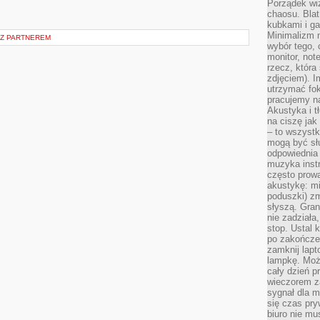
Porządek wiz
chaosu. Blat
kubkami i g
Minimalizm 
 Z PARTNEREM
wybór tego, 
monitor, not
rzecz, która
zdjęciem). I
utrzymać fo
pracujemy n
Akustyka i t
na ciszę jak
– to wszyst
mogą być sł
odpowiednia
muzyka instr
często prowa
akustykę: mi
poduszki) zm
słyszą. Gran
nie zadziała
stop. Ustal 
po zakończen
zamknij lapt
lampkę. Może
cały dzień p
wieczorem z
sygnał dla m
się czas pr
biuro nie mu