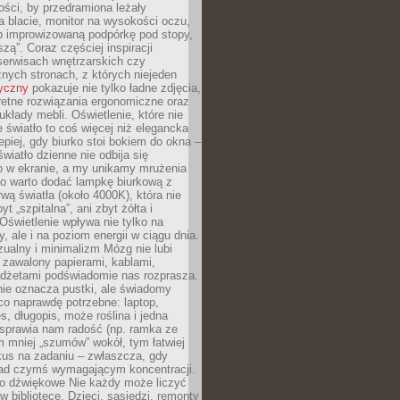
ości, by przedramiona leżały
 blacie, monitor na wysokości oczu,
b improwizowaną podpórkę pod stopy,
iszą”. Coraz częściej inspiracji
erwisach wnętrzarskich czy
znych stronach, z których niejeden
tyczny
pokazuje nie tylko ładne zdjęcia,
retne rozwiązania ergonomiczne oraz
kłady mebli. Oświetlenie, które nie
światło to coś więcej niż elegancka
epiej, gdy biurko stoi bokiem do okna –
światło dzienne nie odbija się
o w ekranie, a my unikamy mrużenia
go warto dodać lampkę biurkową z
rwą światła (około 4000K), która nie
yt „szpitalna”, ani zbyt żółta i
 Oświetlenie wpływa nie tylko na
y, ale i na poziom energii w ciągu dnia.
ualny i minimalizm Mózg nie lubi
 zawalony papierami, kablami,
adżetami podświadomie nas rozprasza.
nie oznacza pustki, ale świadomy
co naprawdę potrzebne: laptop,
es, długopis, może roślina i jedna
 sprawia nam radość (np. ramka ze
m mniej „szumów” wokół, tym łatwiej
kus na zadaniu – zwłaszcza, gdy
ad czymś wymagającym koncentracji.
ło dźwiękowe Nie każdy może liczyć
 w bibliotece. Dzieci, sąsiedzi, remonty