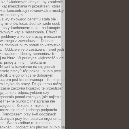
ilka świadomych decyzji, by zamienić
kąt mieszkania w przestrzeń, która
wiu, koncentracji i równowadze między
iem osobistym.
 z wyjątkowego benefitu stała się
ą milionów ludzi. Jednak wiele osób
e przy kuchennym stole, na kanapie
adkowym kącie mieszkania. Efekt?
 problemy z koncentracją, mieszanie
rywatnego z zawodowym. Dobrze
ne domowe biuro potrafi to wszystko
. Oddzielenie przestrzeni: nawet jeśli
 kawalerce Idealny scenariusz to
 na biuro. W praktyce większość ludzi
ć pracę z innymi funkcjami
 Nawet w kawalerce da się jednak
trefę pracy”: róg pokoju, biurko przy
stolik z ergonomiczne dobranym
luczem jest konsekwencja – to miejsce
cy i tylko do pracy. Dzięki temu mózg
zasie zaczyna kojarzyć tę przestrzeń
ją, a nie z odpoczynkiem czy
gonomia ponad estetyką (ale najlepiej
ie) Piękne biurko z Instagrama nie
 wygodne. Krzesło z miękkimi
może nie mieć żadnego podparcia
. Tymczasem przy 6–8 godzinach
ędzonych przy komputerze ergonomia
etem. Warto zadbać o: krzesło z
sokości i podparciem pleców, biurko na