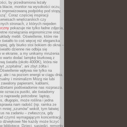
ości, by przedramiona leżały
 blacie, monitor na wysokości oczu,
b improwizowaną podpórkę pod stopy,
iszą”. Coraz częściej inspiracji
erwisach wnętrzarskich czy
znych stronach, z których niejeden
tyczny
pokazuje nie tylko ładne zdjęcia,
retne rozwiązania ergonomiczne oraz
kłady mebli. Oświetlenie, które nie
światło to coś więcej niż elegancka
epiej, gdy biurko stoi bokiem do okna –
światło dzienne nie odbija się
o w ekranie, a my unikamy mrużenia
go warto dodać lampkę biurkową z
rwą światła (około 4000K), która nie
yt „szpitalna”, ani zbyt żółta i
 Oświetlenie wpływa nie tylko na
y, ale i na poziom energii w ciągu dnia.
ualny i minimalizm Mózg nie lubi
 zawalony papierami, kablami,
adżetami podświadomie nas rozprasza.
nie oznacza pustki, ale świadomy
co naprawdę potrzebne: laptop,
es, długopis, może roślina i jedna
 sprawia nam radość (np. ramka ze
m mniej „szumów” wokół, tym łatwiej
kus na zadaniu – zwłaszcza, gdy
ad czymś wymagającym koncentracji.
ło dźwiękowe Nie każdy może liczyć
 w bibliotece. Dzieci, sąsiedzi, remonty