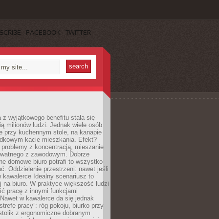
SCRIBE
FACEBOOK
TWITTER
 z wyjątkowego benefitu stała się
ą milionów ludzi. Jednak wiele osób
e przy kuchennym stole, na kanapie
adkowym kącie mieszkania. Efekt?
 problemy z koncentracją, mieszanie
rywatnego z zawodowym. Dobrze
ne domowe biuro potrafi to wszystko
. Oddzielenie przestrzeni: nawet jeśli
 kawalerce Idealny scenariusz to
 na biuro. W praktyce większość ludzi
ć pracę z innymi funkcjami
 Nawet w kawalerce da się jednak
trefę pracy”: róg pokoju, biurko przy
stolik z ergonomiczne dobranym