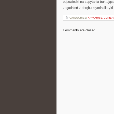
odpowiedzi na zapytania traktując
zagadnień z obrębu kryminalistyki.
CATEGORIES:
KAWIARNIE, CUKIER
Comments are closed.