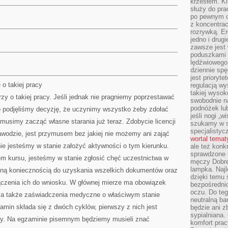
krzesłem. K
służy do pra
po pewnym c
z koncentrac
rozrywką. Er
jedno i drug
zawsze jest
poduszkami 
lędźwiowego
dziennie sp
jest prioryt
 o takiej pracy
regulacją wy
takiej wysok
y o takiej pracy. Jeśli jednak nie pragniemy poprzestawać
swobodnie na
podnóżek lu
o podjęliśmy decyzję, że uczynimy wszystko żeby zdołać
jeśli nogi „w
usimy zacząć własne starania już teraz. Zdobycie licencji
szukamy w s
specjalistyc
wodzie, jest przymusem bez jakiej nie możemy ani zająć
wortal tema
ie jesteśmy w stanie założyć aktywności o tym kierunku.
ale też konk
sprawdzone u
em kursu, jesteśmy w stanie zgłosić chęć uczestnictwa w
męczy Dobre 
lampka. Najl
jną koniecznością do uzyskania wszelkich dokumentów oraz
dzięki temu 
czenia ich do wniosku. W głównej mierze ma obowiązek
bezpośredni
oczu. Do te
i a także zaświadczenia medyczne o właściwym stanie
neutralną ba
min składa się z dwóch cyklów, pierwszy z nich jest
będzie ani zb
sypialniana.
tny. Na egzaminie pisemnym będziemy musieli znać
komfort prac