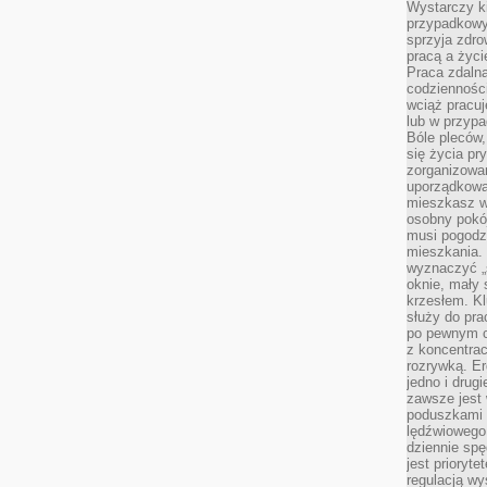
Wystarczy k
przypadkowy 
sprzyja zdro
pracą a życ
Praca zdalna
codzienności
wciąż pracuj
lub w przyp
Bóle pleców,
się życia p
zorganizowa
uporządkować
mieszkasz w
osobny pokój
musi pogodzi
mieszkania.
wyznaczyć „s
oknie, mały 
krzesłem. K
służy do pra
po pewnym c
z koncentrac
rozrywką. Er
jedno i drug
zawsze jest
poduszkami 
lędźwiowego
dziennie sp
jest prioryt
regulacją wy