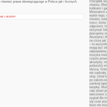
Porządek wiz
e również prawa obowiązującego w Polsce jak i licznych
chaosu. Blat
kubkami i g
Minimalizm 
wybór tego, 
NIE I DESERY
monitor, not
rzecz, która
zdjęciem). I
utrzymać fo
pracujemy n
Akustyka i t
na ciszę jak
– to wszyst
mogą być sł
odpowiednia
muzyka instr
często prowa
akustykę: mi
poduszki) zm
słyszą. Gran
nie zadziała
stop. Ustal 
po zakończen
zamknij lapt
lampkę. Może
cały dzień p
wieczorem z
sygnał dla m
się czas pr
biuro nie mu