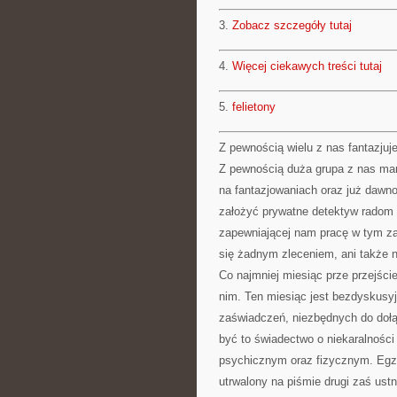
3.
Zobacz szczegóły tutaj
4.
Więcej ciekawych treści tutaj
5.
felietony
Z pewnością wielu z nas fantazjuje
Z pewnością duża grupa z nas marz
na fantazjowaniach oraz już dawn
założyć prywatne detektyw radom m
zapewniającej nam pracę w tym za
się żadnym zleceniem, ani także n
Co najmniej miesiąc prze przejści
nim. Ten miesiąc jest bezdyskusy
zaświadczeń, niezbędnych do dołą
być to świadectwo o niekaralnośc
psychicznym oraz fizycznym. Egza
utrwalony na piśmie drugi zaś us