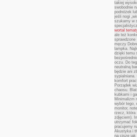
takiej wysok
swobodnie na
podnóżek lu
jeśli nogi „w
szukamy w s
specjalistyc
wortal tema
ale też konk
sprawdzone u
męczy Dobre 
lampka. Najl
dzięki temu 
bezpośredni
oczu. Do te
neutralną ba
będzie ani zb
sypialniana.
komfort prac
Porządek wiz
chaosu. Blat
kubkami i g
Minimalizm 
wybór tego, 
monitor, not
rzecz, która
zdjęciem). I
utrzymać fo
pracujemy n
Akustyka i t
na ciszę jak