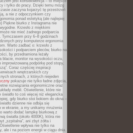
luczem jest konsekwencja – to miejsce
cy i tylko do pracy. Dzięki temu mózg
zasie zaczyna kojarzyć tę przestrzeń
ją, a nie z odpoczynkiem czy
gonomia ponad estetyką (ale najlepiej
ie) Piękne biurko z Instagrama nie
 wygodne. Krzesło z miękkimi
może nie mieć żadnego podparcia
. Tymczasem przy 6–8 godzinach
ędzonych przy komputerze ergonomia
etem. Warto zadbać o: krzesło z
sokości i podparciem pleców, biurko na
ości, by przedramiona leżały
 blacie, monitor na wysokości oczu,
b improwizowaną podpórkę pod stopy,
iszą”. Coraz częściej inspiracji
erwisach wnętrzarskich czy
znych stronach, z których niejeden
tyczny
pokazuje nie tylko ładne zdjęcia,
retne rozwiązania ergonomiczne oraz
kłady mebli. Oświetlenie, które nie
światło to coś więcej niż elegancka
epiej, gdy biurko stoi bokiem do okna –
światło dzienne nie odbija się
o w ekranie, a my unikamy mrużenia
go warto dodać lampkę biurkową z
rwą światła (około 4000K), która nie
yt „szpitalna”, ani zbyt żółta i
 Oświetlenie wpływa nie tylko na
y, ale i na poziom energii w ciągu dnia.