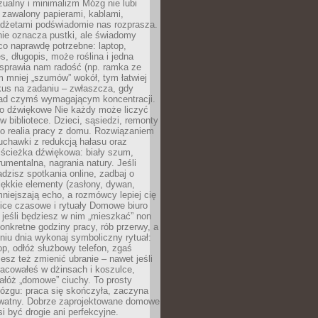
ualny i minimalizm Mózg nie lubi
 zawalony papierami, kablami,
adżetami podświadomie nas rozprasza.
nie oznacza pustki, ale świadomy
co naprawdę potrzebne: laptop,
es, długopis, może roślina i jedna
 sprawia nam radość (np. ramka ze
m mniej „szumów” wokół, tym łatwiej
kus na zadaniu – zwłaszcza, gdy
ad czymś wymagającym koncentracji.
ło dźwiękowe Nie każdy może liczyć
 w bibliotece. Dzieci, sąsiedzi, remonty
ko realia pracy z domu. Rozwiązaniem
uchawki z redukcją hałasu oraz
 ścieżka dźwiękowa: biały szum,
umentalna, nagrania natury. Jeśli
dzisz spotkania online, zadbaj o
ękkie elementy (zasłony, dywan,
niejszają echo, a rozmówcy lepiej cię
ice czasowe i rytuały Domowe biuro
, jeśli będziesz w nim „mieszkać” non
konkretne godziny pracy, rób przerwy, a
iu dnia wykonaj symboliczny rytuał:
op, odłóż służbowy telefon, zgaś
sz też zmienić ubranie – nawet jeśli
racowałeś w dżinsach i koszulce,
ałóż „domowe” ciuchy. To prosty
ózgu: praca się skończyła, zaczyna
ywatny. Dobrze zaprojektowane domowe
si być drogie ani perfekcyjne.