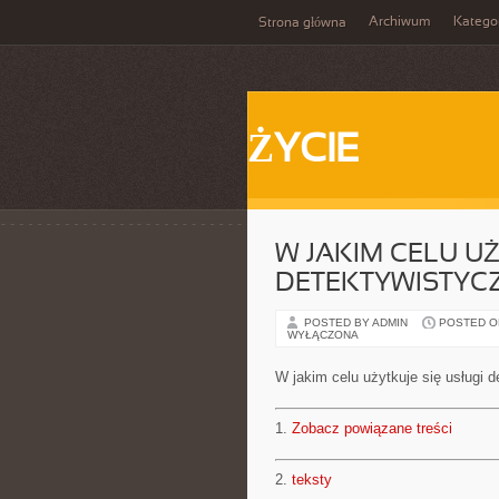
Archiwum
Katego
Strona główna
ŻYCIE
W JAKIM CELU UŻ
DETEKTYWISTYC
POSTED BY ADMIN
POSTED ON 
WYŁĄCZONA
W jakim celu użytkuje się usługi 
1.
Zobacz powiązane treści
2.
teksty