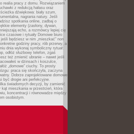
ko realia pracy z domu. Rozwiązaniem
uchawki z redukcją hałasu oraz
 ścieżka dźwiękowa: biały szum,
umentalna, nagrania natury. Jeśli
dzisz spotkania online, zadbaj o
ękkie elementy (zasłony, dywan,
niejszają echo, a rozmówcy lepiej cię
ice czasowe i rytuały Domowe biuro
, jeśli będziesz w nim „mieszkać” non
konkretne godziny pracy, rób przerwy, a
iu dnia wykonaj symboliczny rytuał:
op, odłóż służbowy telefon, zgaś
sz też zmienić ubranie – nawet jeśli
racowałeś w dżinsach i koszulce,
ałóż „domowe” ciuchy. To prosty
ózgu: praca się skończyła, zaczyna
ywatny. Dobrze zaprojektowane domowe
si być drogie ani perfekcyjne.
ilka świadomych decyzji, by zamienić
kąt mieszkania w przestrzeń, która
wiu, koncentracji i równowadze między
iem osobistym.