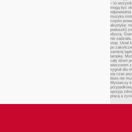
– to wszyst
mogą być sł
odpowiednia
muzyka instr
często prowa
akustykę: mi
poduszki) zm
słyszą. Gran
nie zadziała
stop. Ustal 
po zakończen
zamknij lapt
lampkę. Może
cały dzień p
wieczorem z
sygnał dla m
się czas pr
biuro nie mu
Wystarczy k
przypadkowy 
sprzyja zdro
pracą a życ