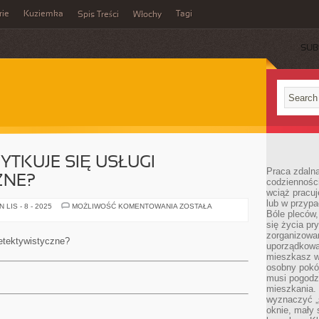
rie
Kuziemka
Tagi
Spis Treści
Włochy
SUB
YTKUJE SIĘ USŁUGI
Praca zdalna
ZNE?
codzienności
wciąż pracuj
lub w przyp
W
LIS - 8 - 2025
MOŻLIWOŚĆ KOMENTOWANIA
ZOSTAŁA
Bóle pleców,
JAKIM
CELU
się życia p
UŻYTKUJE
zorganizowa
SIĘ
detektywistyczne?
USŁUGI
uporządkować
DETEKTYWISTYCZNE?
mieszkasz w
osobny pokój
musi pogodzi
mieszkania.
wyznaczyć „s
oknie, mały 