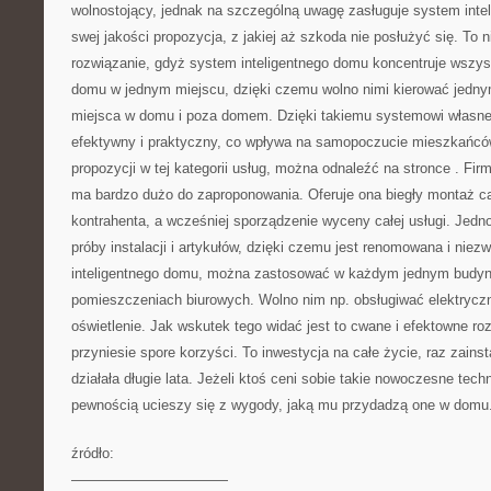
wolnostojący, jednak na szczególną uwagę zasługuje system inte
swej jakości propozycja, z jakiej aż szkoda nie posłużyć się. To n
rozwiązanie, gdyż system inteligentnego domu koncentruje wszyst
domu w jednym miejscu, dzięki czemu wolno nimi kierować jedn
miejsca w domu i poza domem. Dzięki takiemu systemowi własne
efektywny i praktyczny, co wpływa na samopoczucie mieszkańcó
propozycji w tej kategorii usług, można odnaleźć na stronce
. Fir
ma bardzo dużo do zaproponowania. Oferuje ona biegły montaż c
kontrahenta, a wcześniej sporządzenie wyceny całej usługi. Jedn
próby instalacji i artykułów, dzięki czemu jest renomowana i nie
inteligentnego domu, można zastosować w każdym jednym budyn
pomieszczeniach biurowych. Wolno nim np. obsługiwać elektryczne
oświetlenie. Jak wskutek tego widać jest to cwane i efektowne ro
przyniesie spore korzyści. To inwestycja na całe życie, raz zain
działała długie lata. Jeżeli ktoś ceni sobie takie nowoczesne tech
pewnością ucieszy się z wygody, jaką mu przydadzą one w domu
źródło:
———————————