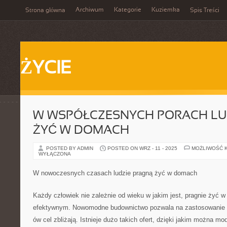
Archiwum
Kategorie
Kuziemka
Strona główna
Spis Treści
ŻYCIE
W WSPÓŁCZESNYCH PORACH LU
ŻYĆ W DOMACH
POSTED BY ADMIN
POSTED ON WRZ - 11 - 2025
MOŻLIWOŚĆ 
WYŁĄCZONA
W nowoczesnych czasach ludzie pragną żyć w domach
Każdy człowiek nie zależnie od wieku w jakim jest, pragnie żyć
efektywnym. Nowomodne budownictwo pozwala na zastosowanie r
ów cel zbliżają. Istnieje dużo takich ofert, dzięki jakim można 