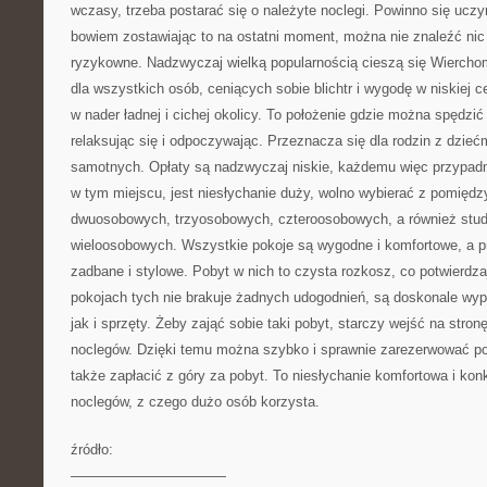
wczasy, trzeba postarać się o należyte noclegi. Powinno się ucz
bowiem zostawiając to na ostatni moment, można nie znaleźć nic 
ryzykowne. Nadzwyczaj wielką popularnością cieszą się Wierchom
dla wszystkich osób, ceniących sobie blichtr i wygodę w niskiej ce
w nader ładnej i cichej okolicy. To położenie gdzie można spędzi
relaksując się i odpoczywając. Przeznacza się dla rodzin z dziećmi
samotnych. Opłaty są nadzwyczaj niskie, każdemu więc przypad
w tym miejscu, jest niesłychanie duży, wolno wybierać z pomięd
dwuosobowych, trzyosobowych, czteroosobowych, a również stud
wieloosobowych. Wszystkie pokoje są wygodne i komfortowe, a 
zadbane i stylowe. Pobyt w nich to czysta rozkosz, co potwierdz
pokojach tych nie brakuje żadnych udogodnień, są doskonale w
jak i sprzęty. Żeby zająć sobie taki pobyt, starczy wejść na stron
noclegów. Dzięki temu można szybko i sprawnie zarezerwować po
także zapłacić z góry za pobyt. To niesłychanie komfortowa i ko
noclegów, z czego dużo osób korzysta.
źródło:
———————————