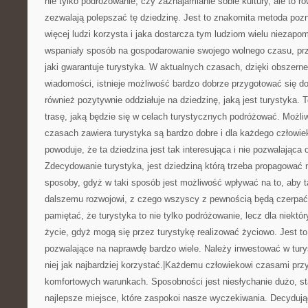
nie tylko podróżowanie, czy zaznajamianie sobie kultury, ale to r
zezwalają polepszać tę dziedzinę. Jest to znakomita metoda pozn
więcej ludzi korzysta i jaka dostarcza tym ludziom wielu niezapo
wspaniały sposób na gospodarowanie swojego wolnego czasu, p
jaki gwarantuje turystyka. W aktualnych czasach, dzięki obszer
wiadomości, istnieje możliwość bardzo dobrze przygotować się d
również pozytywnie oddziałuje na dziedzinę, jaką jest turystyka. 
trasę, jaką będzie się w celach turystycznych podróżować. Możliw
czasach zawiera turystyka są bardzo dobre i dla każdego człowi
powoduje, że ta dziedzina jest tak interesująca i nie pozwalająca
Zdecydowanie turystyka, jest dziedziną którą trzeba propagować
sposoby, gdyż w taki sposób jest możliwość wpływać na to, aby t
dalszemu rozwojowi, z czego wszyscy z pewnością będą czerpać 
pamiętać, że turystyka to nie tylko podróżowanie, lecz dla niektór
życie, gdyż mogą się przez turystykę realizować życiowo. Jest to
pozwalające na naprawdę bardzo wiele. Należy inwestować w turys
niej jak najbardziej korzystać.|Każdemu człowiekowi czasami pr
komfortowych warunkach. Sposobności jest niesłychanie dużo, st
najlepsze miejsce, które zaspokoi nasze wyczekiwania. Decydując