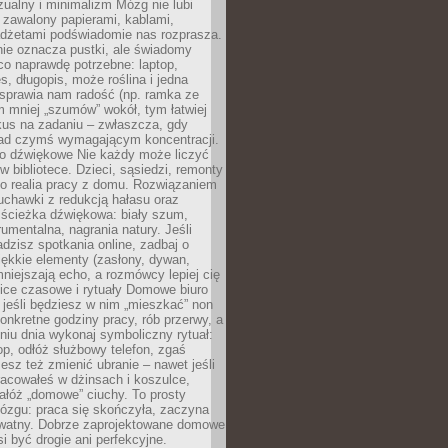
ualny i minimalizm Mózg nie lubi
 zawalony papierami, kablami,
adżetami podświadomie nas rozprasza.
nie oznacza pustki, ale świadomy
co naprawdę potrzebne: laptop,
es, długopis, może roślina i jedna
 sprawia nam radość (np. ramka ze
m mniej „szumów” wokół, tym łatwiej
kus na zadaniu – zwłaszcza, gdy
ad czymś wymagającym koncentracji.
ło dźwiękowe Nie każdy może liczyć
 w bibliotece. Dzieci, sąsiedzi, remonty
ko realia pracy z domu. Rozwiązaniem
uchawki z redukcją hałasu oraz
 ścieżka dźwiękowa: biały szum,
umentalna, nagrania natury. Jeśli
dzisz spotkania online, zadbaj o
ękkie elementy (zasłony, dywan,
niejszają echo, a rozmówcy lepiej cię
ice czasowe i rytuały Domowe biuro
, jeśli będziesz w nim „mieszkać” non
konkretne godziny pracy, rób przerwy, a
iu dnia wykonaj symboliczny rytuał:
op, odłóż służbowy telefon, zgaś
sz też zmienić ubranie – nawet jeśli
racowałeś w dżinsach i koszulce,
ałóż „domowe” ciuchy. To prosty
ózgu: praca się skończyła, zaczyna
ywatny. Dobrze zaprojektowane domowe
si być drogie ani perfekcyjne.