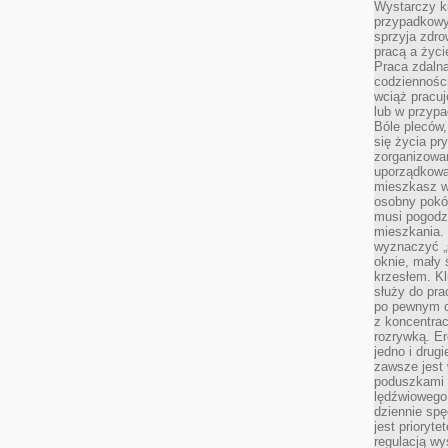
Wystarczy k
przypadkowy 
sprzyja zdro
pracą a życ
Praca zdalna
codzienności
wciąż pracuj
lub w przyp
Bóle pleców,
się życia p
zorganizowa
uporządkować
mieszkasz w
osobny pokój
musi pogodzi
mieszkania.
wyznaczyć „s
oknie, mały 
krzesłem. K
służy do pra
po pewnym c
z koncentrac
rozrywką. Er
jedno i drug
zawsze jest
poduszkami 
lędźwiowego
dziennie sp
jest prioryt
regulacją wy