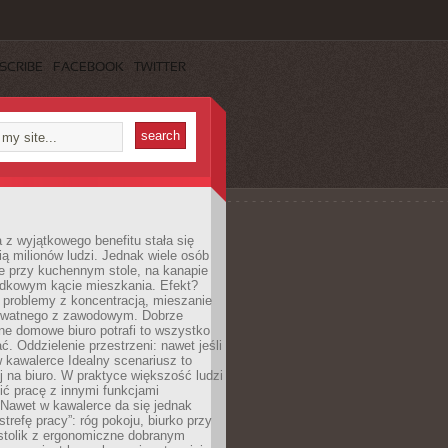
SCRIBE
FACEBOOK
TWITTER
 z wyjątkowego benefitu stała się
ą milionów ludzi. Jednak wiele osób
e przy kuchennym stole, na kanapie
adkowym kącie mieszkania. Efekt?
 problemy z koncentracją, mieszanie
rywatnego z zawodowym. Dobrze
ne domowe biuro potrafi to wszystko
. Oddzielenie przestrzeni: nawet jeśli
 kawalerce Idealny scenariusz to
 na biuro. W praktyce większość ludzi
ć pracę z innymi funkcjami
 Nawet w kawalerce da się jednak
trefę pracy”: róg pokoju, biurko przy
stolik z ergonomiczne dobranym