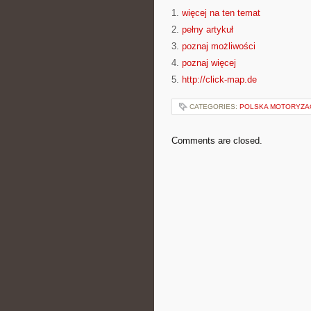
1.
więcej na ten temat
2.
pełny artykuł
3.
poznaj możliwości
4.
poznaj więcej
5.
http://click-map.de
CATEGORIES:
POLSKA MOTORYZA
Comments are closed.