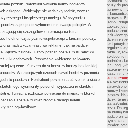
krzesłem. K
 hostele poznań. Natomiast wysokie normy noclegów
służy do pra
po pewnym c
ch eskapad. Wybierając się w daleką podróż, zawsze
z koncentrac
użytecznego i bezpiecznego noclegu. W przypadku
rozrywką. Er
jedno i drug
o podróży zajmuje się wyborem i rezerwacją pokojów. W
zawsze jest
poduszkami 
e znajdują się szczegółowe informacje na temat
lędźwiowego
ć hoteli entuzjastycznie współpracuje z biurami podróży.
dziennie sp
jest prioryt
ów oraz nadzwyczaj właściwą reklamę. Jak najbardziej
regulacją wy
ie większy zarobek. Każdy poznan hostels musi mieć co
takiej wysok
swobodnie na
b też kilkuosobowych. Przeważnie wybierane są kwatery
podnóżek lu
jeśli nogi „w
tniejszą cenę. Kluczem do sukcesu w branży hotelarskiej
szukamy w s
tandardów. W dzisiejszych czasach nawet hostel w poznaniu
specjalistyc
wortal tema
oda to podstawa. Kontrahent powinien czuć się jak u siebie
ale też konk
skutek tego wyśmienity personel, wyposażenie obiektu i
sprawdzone u
męczy Dobre 
totne. Turyści z rozkoszą powracają do miejsc, w których
lampka. Najl
dzięki temu 
 znaczenia zostaje również renoma danego hotelu.
bezpośredni
ekty pięciogwiazdkowe.
oczu. Do te
neutralną ba
będzie ani zb
sypialniana.
komfort prac