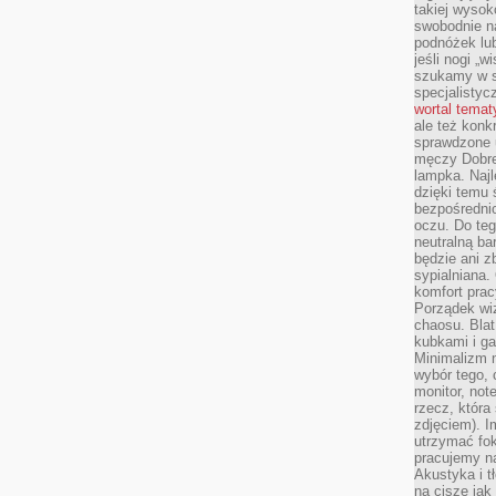
takiej wysok
swobodnie na
podnóżek lu
jeśli nogi „w
szukamy w s
specjalistyc
wortal tema
ale też konk
sprawdzone u
męczy Dobre 
lampka. Najl
dzięki temu 
bezpośredni
oczu. Do te
neutralną ba
będzie ani zb
sypialniana.
komfort prac
Porządek wiz
chaosu. Blat
kubkami i g
Minimalizm 
wybór tego, 
monitor, not
rzecz, która
zdjęciem). I
utrzymać fo
pracujemy n
Akustyka i t
na ciszę jak