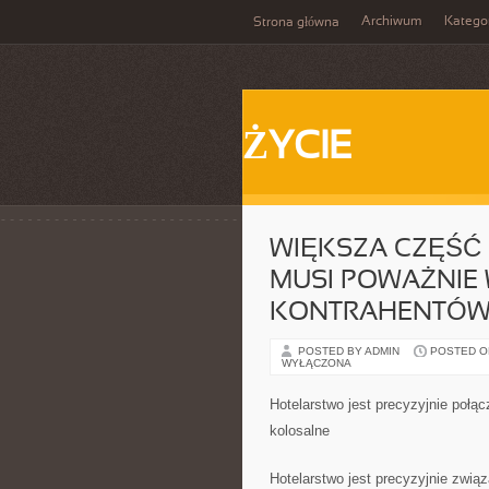
Archiwum
Katego
Strona główna
ŻYCIE
WIĘKSZA CZĘŚĆ
MUSI POWAŻNIE
KONTRAHENTÓ
POSTED BY ADMIN
POSTED ON 
WYŁĄCZONA
Hotelarstwo jest precyzyjnie połą
kolosalne
Hotelarstwo jest precyzyjnie zwią