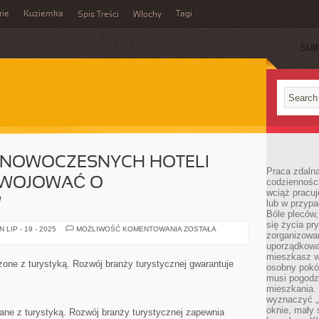
rie
Kuziemka
Tagi
Spis Treści
Włochy
SUB
 NOWOCZESNYCH HOTELI
Praca zdalna
 WOJOWAĆ O
codzienności
wciąż pracuj
W
lub w przyp
Bóle pleców,
się życia p
WIĘKSZA
LIP - 19 - 2025
MOŻLIWOŚĆ KOMENTOWANIA
ZOSTAŁA
zorganizowa
CZĘŚĆ
NOWOCZESNYCH
uporządkować
HOTELI
mieszkasz w
MUSI
czone z turystyką. Rozwój branży turystycznej gwarantuje
osobny pokój
POWAŻNIE
WOJOWAĆ
musi pogodzi
O
mieszkania.
KONTRAHENTÓW
wyznaczyć „s
oknie, mały 
zane z turystyką. Rozwój branży turystycznej zapewnia