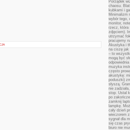
Porządek wiz
chaosu. Blat
kubkami i g
Minimalizm 
wybór tego, 
monitor, not
rzecz, która
zdjęciem). I
utrzymać fo
pracujemy n
Akustyka i t
CJA
na ciszę jak
– to wszyst
mogą być sł
odpowiednia
muzyka instr
często prowa
akustykę: mi
poduszki) zm
słyszą. Gran
nie zadziała
stop. Ustal 
po zakończen
zamknij lapt
lampkę. Może
cały dzień p
wieczorem z
sygnał dla m
się czas pr
biuro nie mu