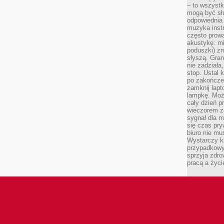
– to wszyst
mogą być sł
odpowiednia
muzyka instr
często prowa
akustykę: mi
poduszki) zm
słyszą. Gran
nie zadziała
stop. Ustal 
po zakończen
zamknij lapt
lampkę. Może
cały dzień p
wieczorem z
sygnał dla m
się czas pr
biuro nie mu
Wystarczy k
przypadkowy 
sprzyja zdro
pracą a życ