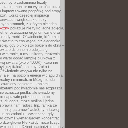
ości, by przedramiona leżały
 blacie, monitor na wysokości oczu,
b improwizowaną podpórkę pod stopy,
iszą”. Coraz częściej inspiracji
erwisach wnętrzarskich czy
znych stronach, z których niejeden
tyczny
pokazuje nie tylko ładne zdjęcia,
retne rozwiązania ergonomiczne oraz
kłady mebli. Oświetlenie, które nie
światło to coś więcej niż elegancka
epiej, gdy biurko stoi bokiem do okna –
światło dzienne nie odbija się
o w ekranie, a my unikamy mrużenia
go warto dodać lampkę biurkową z
rwą światła (około 4000K), która nie
yt „szpitalna”, ani zbyt żółta i
 Oświetlenie wpływa nie tylko na
y, ale i na poziom energii w ciągu dnia.
ualny i minimalizm Mózg nie lubi
 zawalony papierami, kablami,
adżetami podświadomie nas rozprasza.
nie oznacza pustki, ale świadomy
co naprawdę potrzebne: laptop,
es, długopis, może roślina i jedna
 sprawia nam radość (np. ramka ze
m mniej „szumów” wokół, tym łatwiej
kus na zadaniu – zwłaszcza, gdy
ad czymś wymagającym koncentracji.
ło dźwiękowe Nie każdy może liczyć
 w bibliotece. Dzieci, sąsiedzi, remonty