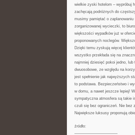
wielkie zyski hotelom – wypróbuj
zachęcają podróżnych do częstszy
musimy pamiętać o zaplanowaniu 
zorganizowanej wycieczki, to biur
większości wypadków już w oferci
proponowanych noclegów. Większoś
Dzięki temu zyskują więcej klient
wszystko przekłada się na znaczn
najmniej dziesięć pokoi jedno, lu
dwuosobowe, ze względu na korzys
jest spełnienie jak najwyższych s
to podstawa. Bezpieczeństwo i wyg
w domu, a nawet jeszcze lepiej! W
sympatyczna atmosfera są takie is
czuli się bez ograniczeń. Nie bez
Największe luksusy proponują obi
źródło:
———————————