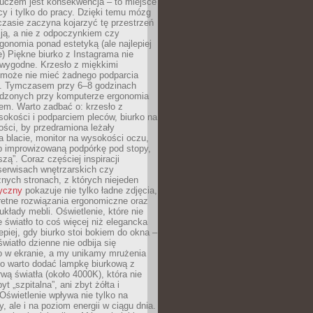
luczem jest konsekwencja – to miejsce
cy i tylko do pracy. Dzięki temu mózg
zasie zaczyna kojarzyć tę przestrzeń
ją, a nie z odpoczynkiem czy
gonomia ponad estetyką (ale najlepiej
ie) Piękne biurko z Instagrama nie
 wygodne. Krzesło z miękkimi
może nie mieć żadnego podparcia
. Tymczasem przy 6–8 godzinach
ędzonych przy komputerze ergonomia
etem. Warto zadbać o: krzesło z
sokości i podparciem pleców, biurko na
ości, by przedramiona leżały
 blacie, monitor na wysokości oczu,
b improwizowaną podpórkę pod stopy,
iszą”. Coraz częściej inspiracji
erwisach wnętrzarskich czy
znych stronach, z których niejeden
tyczny
pokazuje nie tylko ładne zdjęcia,
retne rozwiązania ergonomiczne oraz
kłady mebli. Oświetlenie, które nie
światło to coś więcej niż elegancka
epiej, gdy biurko stoi bokiem do okna –
światło dzienne nie odbija się
o w ekranie, a my unikamy mrużenia
go warto dodać lampkę biurkową z
rwą światła (około 4000K), która nie
yt „szpitalna”, ani zbyt żółta i
 Oświetlenie wpływa nie tylko na
y, ale i na poziom energii w ciągu dnia.