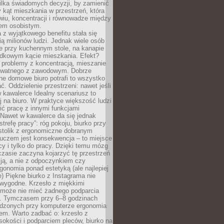
ilka świadomych decyzji, by zamienić
kąt mieszkania w przestrzeń, która
wiu, koncentracji i równowadze między
iem osobistym.
 z wyjątkowego benefitu stała się
ą milionów ludzi. Jednak wiele osób
e przy kuchennym stole, na kanapie
adkowym kącie mieszkania. Efekt?
 problemy z koncentracją, mieszanie
rywatnego z zawodowym. Dobrze
ne domowe biuro potrafi to wszystko
. Oddzielenie przestrzeni: nawet jeśli
 kawalerce Idealny scenariusz to
 na biuro. W praktyce większość ludzi
ć pracę z innymi funkcjami
 Nawet w kawalerce da się jednak
trefę pracy”: róg pokoju, biurko przy
stolik z ergonomiczne dobranym
luczem jest konsekwencja – to miejsce
cy i tylko do pracy. Dzięki temu mózg
zasie zaczyna kojarzyć tę przestrzeń
ją, a nie z odpoczynkiem czy
gonomia ponad estetyką (ale najlepiej
ie) Piękne biurko z Instagrama nie
 wygodne. Krzesło z miękkimi
może nie mieć żadnego podparcia
. Tymczasem przy 6–8 godzinach
ędzonych przy komputerze ergonomia
etem. Warto zadbać o: krzesło z
sokości i podparciem pleców, biurko na