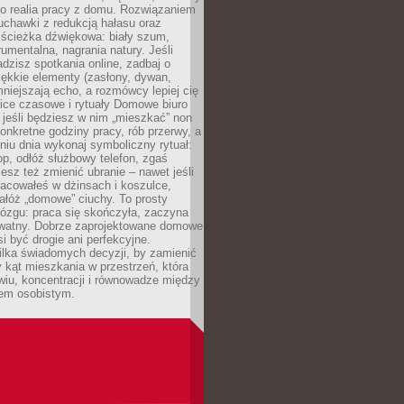
ko realia pracy z domu. Rozwiązaniem
uchawki z redukcją hałasu oraz
 ścieżka dźwiękowa: biały szum,
umentalna, nagrania natury. Jeśli
dzisz spotkania online, zadbaj o
ękkie elementy (zasłony, dywan,
niejszają echo, a rozmówcy lepiej cię
ice czasowe i rytuały Domowe biuro
, jeśli będziesz w nim „mieszkać” non
konkretne godziny pracy, rób przerwy, a
iu dnia wykonaj symboliczny rytuał:
op, odłóż służbowy telefon, zgaś
sz też zmienić ubranie – nawet jeśli
racowałeś w dżinsach i koszulce,
ałóż „domowe” ciuchy. To prosty
ózgu: praca się skończyła, zaczyna
ywatny. Dobrze zaprojektowane domowe
si być drogie ani perfekcyjne.
ilka świadomych decyzji, by zamienić
kąt mieszkania w przestrzeń, która
wiu, koncentracji i równowadze między
iem osobistym.