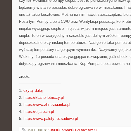
czy też Powietrzne pompy ciepła. Jest to pierwszorzędne rozwią
będziemy w stanie posiadać dobre ogrzewanie w mieszkaniu. I nal
ono aż takie kosztowne. Można na nim nawet zaoszczędzić, biorą
Poza tym Pompy ciepła CWU oraz Wentylacja posiadają konkretne
niejako wyciągnąć ciepło z miejsca, w jakim miejscu jest zamon
ciepła. To on w wiarygodnym szczeblu jest dolnym źródłem pompy 
dopuszczalne przy niskiej temperaturze. Następnie taka pompa a
wyższej temperatury na gorącym wymienniku. Nazywamy go jako g
Widzimy, że posiada ona przyciągające rozwiązanie, jeśli chodzi 
dotyczący ogrzewania mieszkania. Kup Pompa ciepła powietrzna
źródło:
———————————
1.
czytaj dalej
2.
https://klasterlotniczy.pl
3.
https://www.zhr-trzcianka.pl
4.
https://e-jarocin.pl
5.
https://www.palety-rozsadowe.pl
CATEGORIES:
KOŚCIÓŁ A WSPÓŁCZESNY ŚWIAT