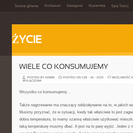
Archiwum
Kategorie
Kuziemka
Strona główna
Spis Treści
ŻYCIE
WIELE CO KONSUMUJEMY…
POSTED BY ADMIN
POSTED ON CZE - 26 - 2025
MOŻLIWOŚĆ 
WYŁĄCZONA
Wszystko co konsumujemy…
Także nagrzewanie ma znaczący oddziaływanie na to, w jakich w
Musimy przyznać, że w sytuacji, kiedy tak właściwie to jest za
dobra temperatura, to mamy szansę właściwie użytkować mieszk
taką temperaturę musimy dbać. A jest na to parę wyjść. Jeden z 