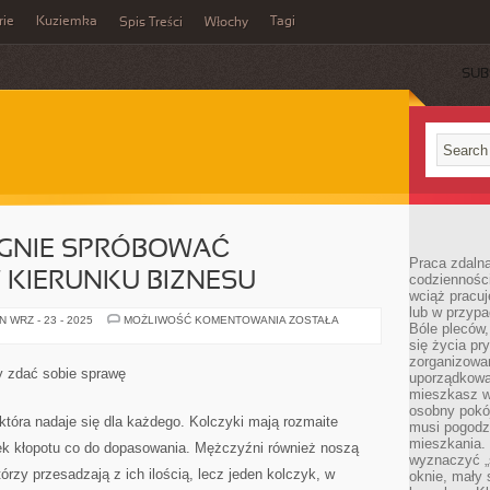
rie
Kuziemka
Tagi
Spis Treści
Włochy
SUB
AGNIE SPRÓBOWAĆ
Praca zdalna
 KIERUNKU BIZNESU
codzienności
wciąż pracuj
lub w przyp
WIELE
 WRZ - 23 - 2025
MOŻLIWOŚĆ KOMENTOWANIA
ZOSTAŁA
Bóle pleców,
OSÓB
PRAGNIE
się życia p
SPRÓBOWAĆ
zorganizowa
WŁASNYCH
y zdać sobie sprawę
uporządkować
SIŁ
W
mieszkasz w
KIERUNKU
osobny pokój
BIZNESU
, która nadaje się dla każdego. Kolczyki mają rozmaite
musi pogodzi
mieszkania.
iek kłopotu co do dopasowania. Mężczyźni również noszą
wyznaczyć „s
tórzy przesadzają z ich ilością, lecz jeden kolczyk, w
oknie, mały 