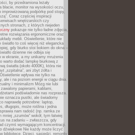
ości, by przedramiona leżały
 blacie, monitor na wysokości oczu,
b improwizowaną podpórkę pod stopy,
iszą”. Coraz częściej inspiracji
erwisach wnętrzarskich czy
znych stronach, z których niejeden
tyczny
pokazuje nie tylko ładne zdjęcia,
retne rozwiązania ergonomiczne oraz
kłady mebli. Oświetlenie, które nie
światło to coś więcej niż elegancka
epiej, gdy biurko stoi bokiem do okna –
światło dzienne nie odbija się
o w ekranie, a my unikamy mrużenia
go warto dodać lampkę biurkową z
rwą światła (około 4000K), która nie
yt „szpitalna”, ani zbyt żółta i
 Oświetlenie wpływa nie tylko na
y, ale i na poziom energii w ciągu dnia.
ualny i minimalizm Mózg nie lubi
 zawalony papierami, kablami,
adżetami podświadomie nas rozprasza.
nie oznacza pustki, ale świadomy
co naprawdę potrzebne: laptop,
es, długopis, może roślina i jedna
 sprawia nam radość (np. ramka ze
m mniej „szumów” wokół, tym łatwiej
kus na zadaniu – zwłaszcza, gdy
ad czymś wymagającym koncentracji.
ło dźwiękowe Nie każdy może liczyć
 w bibliotece. Dzieci, sąsiedzi, remonty