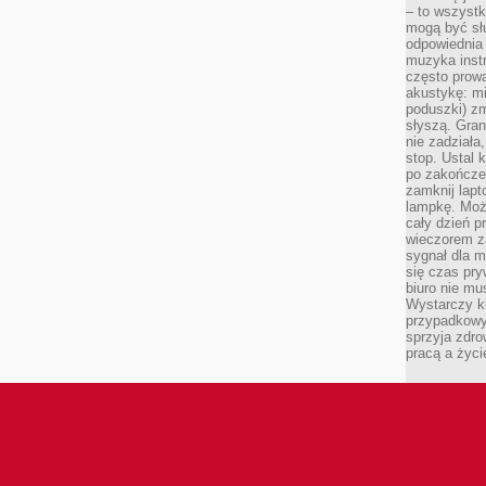
– to wszyst
mogą być sł
odpowiednia
muzyka instr
często prowa
akustykę: mi
poduszki) zm
słyszą. Gran
nie zadziała
stop. Ustal 
po zakończen
zamknij lapt
lampkę. Może
cały dzień p
wieczorem z
sygnał dla m
się czas pr
biuro nie mu
Wystarczy k
przypadkowy 
sprzyja zdro
pracą a życ