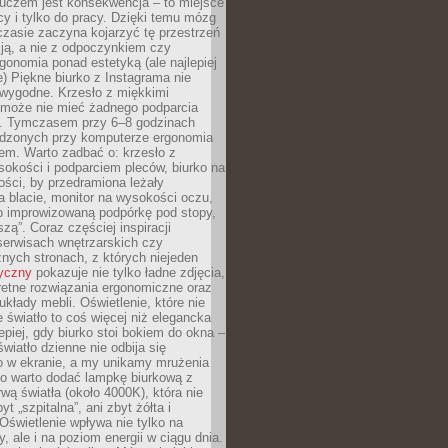
luczem jest konsekwencja – to miejsce
cy i tylko do pracy. Dzięki temu mózg
zasie zaczyna kojarzyć tę przestrzeń
ją, a nie z odpoczynkiem czy
gonomia ponad estetyką (ale najlepiej
ie) Piękne biurko z Instagrama nie
 wygodne. Krzesło z miękkimi
może nie mieć żadnego podparcia
. Tymczasem przy 6–8 godzinach
ędzonych przy komputerze ergonomia
etem. Warto zadbać o: krzesło z
sokości i podparciem pleców, biurko na
ości, by przedramiona leżały
 blacie, monitor na wysokości oczu,
b improwizowaną podpórkę pod stopy,
iszą”. Coraz częściej inspiracji
erwisach wnętrzarskich czy
znych stronach, z których niejeden
tyczny
pokazuje nie tylko ładne zdjęcia,
retne rozwiązania ergonomiczne oraz
kłady mebli. Oświetlenie, które nie
światło to coś więcej niż elegancka
epiej, gdy biurko stoi bokiem do okna –
światło dzienne nie odbija się
o w ekranie, a my unikamy mrużenia
go warto dodać lampkę biurkową z
rwą światła (około 4000K), która nie
yt „szpitalna”, ani zbyt żółta i
 Oświetlenie wpływa nie tylko na
y, ale i na poziom energii w ciągu dnia.