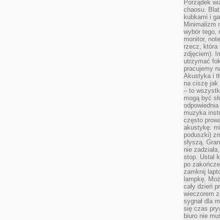
Porządek wiz
chaosu. Blat
kubkami i g
Minimalizm 
wybór tego, 
monitor, not
rzecz, która
zdjęciem). I
utrzymać fo
pracujemy n
Akustyka i t
na ciszę jak
– to wszyst
mogą być sł
odpowiednia
muzyka instr
często prowa
akustykę: mi
poduszki) zm
słyszą. Gran
nie zadziała
stop. Ustal 
po zakończen
zamknij lapt
lampkę. Może
cały dzień p
wieczorem z
sygnał dla m
się czas pr
biuro nie mu