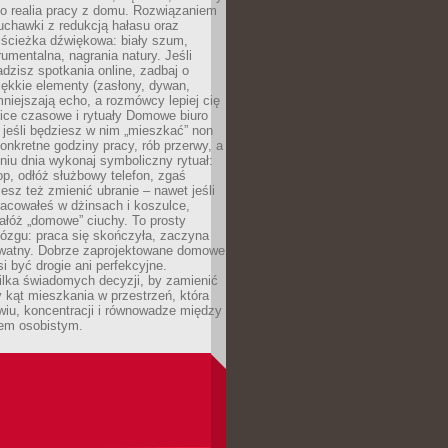
ko realia pracy z domu. Rozwiązaniem
uchawki z redukcją hałasu oraz
 ścieżka dźwiękowa: biały szum,
umentalna, nagrania natury. Jeśli
dzisz spotkania online, zadbaj o
ękkie elementy (zasłony, dywan,
niejszają echo, a rozmówcy lepiej cię
ice czasowe i rytuały Domowe biuro
, jeśli będziesz w nim „mieszkać” non
konkretne godziny pracy, rób przerwy, a
iu dnia wykonaj symboliczny rytuał:
op, odłóż służbowy telefon, zgaś
sz też zmienić ubranie – nawet jeśli
racowałeś w dżinsach i koszulce,
ałóż „domowe” ciuchy. To prosty
ózgu: praca się skończyła, zaczyna
ywatny. Dobrze zaprojektowane domowe
si być drogie ani perfekcyjne.
ilka świadomych decyzji, by zamienić
kąt mieszkania w przestrzeń, która
wiu, koncentracji i równowadze między
iem osobistym.