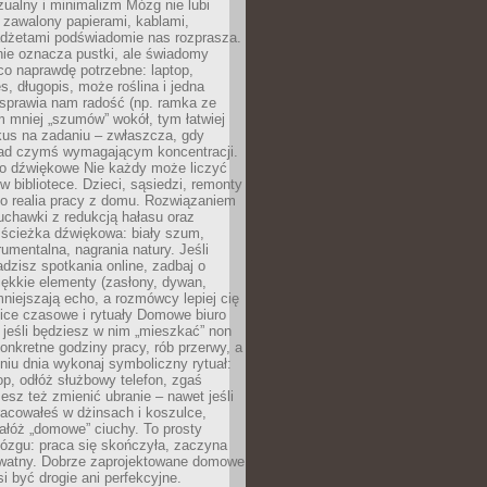
ualny i minimalizm Mózg nie lubi
 zawalony papierami, kablami,
adżetami podświadomie nas rozprasza.
nie oznacza pustki, ale świadomy
co naprawdę potrzebne: laptop,
es, długopis, może roślina i jedna
 sprawia nam radość (np. ramka ze
m mniej „szumów” wokół, tym łatwiej
kus na zadaniu – zwłaszcza, gdy
ad czymś wymagającym koncentracji.
ło dźwiękowe Nie każdy może liczyć
 w bibliotece. Dzieci, sąsiedzi, remonty
ko realia pracy z domu. Rozwiązaniem
uchawki z redukcją hałasu oraz
 ścieżka dźwiękowa: biały szum,
umentalna, nagrania natury. Jeśli
dzisz spotkania online, zadbaj o
ękkie elementy (zasłony, dywan,
niejszają echo, a rozmówcy lepiej cię
ice czasowe i rytuały Domowe biuro
, jeśli będziesz w nim „mieszkać” non
konkretne godziny pracy, rób przerwy, a
iu dnia wykonaj symboliczny rytuał:
op, odłóż służbowy telefon, zgaś
sz też zmienić ubranie – nawet jeśli
racowałeś w dżinsach i koszulce,
ałóż „domowe” ciuchy. To prosty
ózgu: praca się skończyła, zaczyna
ywatny. Dobrze zaprojektowane domowe
si być drogie ani perfekcyjne.