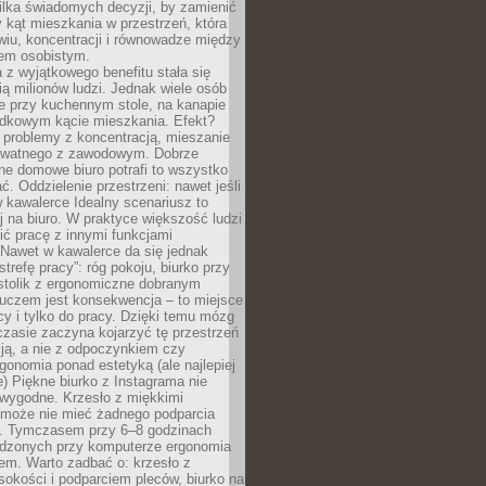
ilka świadomych decyzji, by zamienić
kąt mieszkania w przestrzeń, która
wiu, koncentracji i równowadze między
iem osobistym.
 z wyjątkowego benefitu stała się
ą milionów ludzi. Jednak wiele osób
e przy kuchennym stole, na kanapie
adkowym kącie mieszkania. Efekt?
 problemy z koncentracją, mieszanie
rywatnego z zawodowym. Dobrze
ne domowe biuro potrafi to wszystko
. Oddzielenie przestrzeni: nawet jeśli
 kawalerce Idealny scenariusz to
 na biuro. W praktyce większość ludzi
ć pracę z innymi funkcjami
 Nawet w kawalerce da się jednak
trefę pracy”: róg pokoju, biurko przy
stolik z ergonomiczne dobranym
luczem jest konsekwencja – to miejsce
cy i tylko do pracy. Dzięki temu mózg
zasie zaczyna kojarzyć tę przestrzeń
ją, a nie z odpoczynkiem czy
gonomia ponad estetyką (ale najlepiej
ie) Piękne biurko z Instagrama nie
 wygodne. Krzesło z miękkimi
może nie mieć żadnego podparcia
. Tymczasem przy 6–8 godzinach
ędzonych przy komputerze ergonomia
etem. Warto zadbać o: krzesło z
sokości i podparciem pleców, biurko na