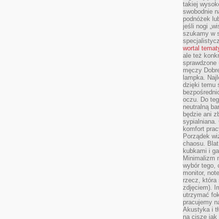
takiej wysok
swobodnie na
podnóżek lu
jeśli nogi „w
szukamy w s
specjalistyc
wortal tema
ale też konk
sprawdzone u
męczy Dobre 
lampka. Najl
dzięki temu 
bezpośredni
oczu. Do te
neutralną ba
będzie ani zb
sypialniana.
komfort prac
Porządek wiz
chaosu. Blat
kubkami i g
Minimalizm 
wybór tego, 
monitor, not
rzecz, która
zdjęciem). I
utrzymać fo
pracujemy n
Akustyka i t
na ciszę jak