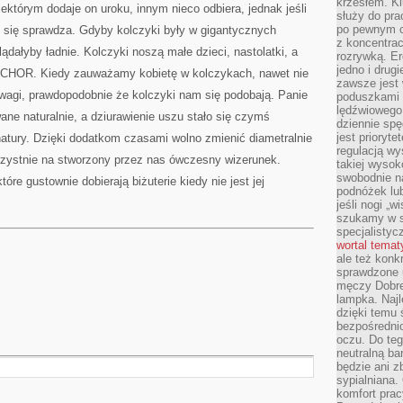
krzesłem. K
ektórym dodaje on uroku, innym nieco odbiera, jednak jeśli
służy do pra
po pewnym c
wy się sprawdza. Gdyby kolczyki były w gigantycznych
z koncentrac
ądałyby ładnie. Kolczyki noszą małe dzieci, nastolatki, a
rozrywką. Er
jedno i drug
ANCHOR. Kiedy zauważamy kobietę w kolczykach, nawet nie
zawsze jest
 wagi, prawdopodobnie że kolczyki nam się podobają. Panie
poduszkami 
lędźwiowego
ane naturalnie, a dziurawienie uszu stało się czymś
dziennie sp
jest prioryt
tury. Dzięki dodatkom czasami wolno zmienić diametralnie
regulacją wy
zystnie na stworzony przez nas ówczesny wizerunek.
takiej wysok
swobodnie na
óre gustownie dobierają biżuterie kiedy nie jest jej
podnóżek lu
jeśli nogi „w
szukamy w s
specjalistyc
wortal tema
ale też konk
sprawdzone u
męczy Dobre 
lampka. Najl
dzięki temu 
bezpośredni
oczu. Do te
neutralną ba
będzie ani zb
sypialniana.
komfort prac