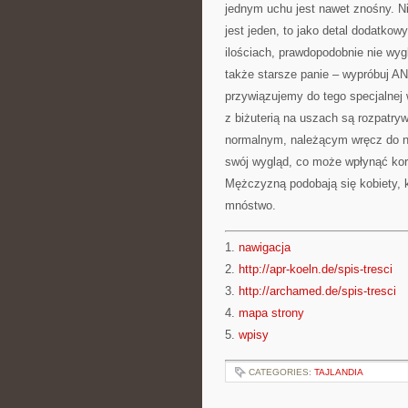
jednym uchu jest nawet znośny. Ni
jest jeden, to jako detal dodatko
ilościach, prawdopodobnie nie wygl
także starsze panie – wypróbuj 
przywiązujemy do tego specjalnej
z biżuterią na uszach są rozpatryw
normalnym, należącym wręcz do na
swój wygląd, co może wpłynąć kor
Mężczyzną podobają się kobiety, kt
mnóstwo.
1.
nawigacja
2.
http://apr-koeln.de/spis-tresci
3.
http://archamed.de/spis-tresci
4.
mapa strony
5.
wpisy
CATEGORIES:
TAJLANDIA