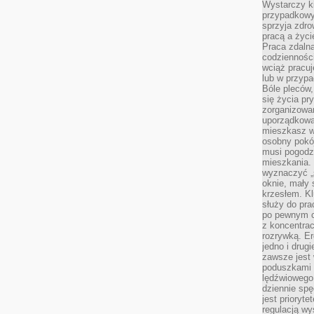
Wystarczy k
przypadkowy 
sprzyja zdro
pracą a życ
Praca zdalna
codzienności
wciąż pracuj
lub w przyp
Bóle pleców,
się życia p
zorganizowa
uporządkować
mieszkasz w
osobny pokój
musi pogodzi
mieszkania.
wyznaczyć „s
oknie, mały 
krzesłem. K
służy do pra
po pewnym c
z koncentrac
rozrywką. Er
jedno i drug
zawsze jest
poduszkami 
lędźwiowego
dziennie sp
jest prioryt
regulacją wy