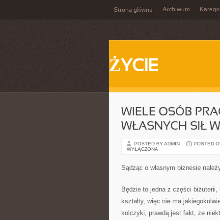
Archiwum
Katego
Strona główna
ŻYCIE
WIELE OSÓB PR
WŁASNYCH SIŁ W
POSTED BY ADMIN
POSTED ON
WYŁĄCZONA
Sądząc o własnym biznesie należ
Będzie to jedna z części biżuterii
kształty, więc nie ma jakiegokolw
kolczyki, prawdą jest fakt, że niek