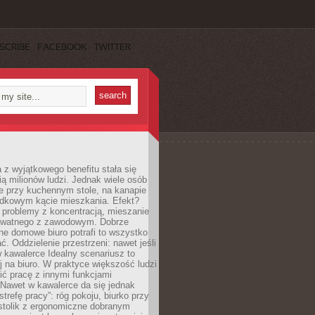
SCRIBE
FACEBOOK
TWITTER
 z wyjątkowego benefitu stała się
ą milionów ludzi. Jednak wiele osób
e przy kuchennym stole, na kanapie
adkowym kącie mieszkania. Efekt?
 problemy z koncentracją, mieszanie
rywatnego z zawodowym. Dobrze
ne domowe biuro potrafi to wszystko
. Oddzielenie przestrzeni: nawet jeśli
 kawalerce Idealny scenariusz to
 na biuro. W praktyce większość ludzi
ć pracę z innymi funkcjami
 Nawet w kawalerce da się jednak
trefę pracy”: róg pokoju, biurko przy
stolik z ergonomiczne dobranym