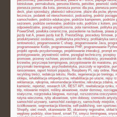
lotniskowe
,
permakultura
,
persona klienta
,
petsitter
,
pewność sieb
pierwsza pomoc dla kota
,
pierwsza pomoc dla psa
,
pierwsza pom
deck
,
plan sprzedaży
,
płatności odroczone
,
plaże dla psów
,
płynn
lecznicze
,
podatek od nieruchomości
,
podcasting
,
podróż pociąg
samochodem
,
podróże edukacyjne
,
podróże kamperem
,
podróże 
sezonem
,
podróże senioralne
,
podróże solo
,
podróże z kotem
,
po
odpowiedzialne
,
poezja współczesna
,
pola namiotowe
,
polityka p
PowerShell
,
powłoka ceramiczna
,
pozwolenie na budowę
,
prawa p
jazdy kat A
,
prawo jazdy kat B
,
PrestaShop
,
procedury firmowe
,
p
produktywność osobista
,
profilaktyka próchnicy
,
profilaktyka serc
rentowności
,
programowanie C sharp
,
programowanie Java
,
progr
programowanie Kotlin
,
programowanie PHP
,
programowanie Pytho
projekt ogrodu przydomowego
,
projektowanie interakcji
,
prompt en
prototypowanie
,
prywatność online
,
przegląd techniczny
,
przepisy
promowe
,
przerwy ruchowe
,
przestrzeń dla młodzieży
,
przewodnik
krzewów
,
przyczepa kempingowa
,
przygotowanie do maratonu
,
pr
przysmaki treningowe
,
psychodietetyka
,
pszczoły w ogrodzie
,
pun
ransomware
,
raport historii pojazdu
,
Raspberry Pi
,
raty online
,
Rea
recykling treści
,
redakcja tekstu
,
Redis
,
regeneracja po treningu
,
r
sklepu
,
rehabilitacja ortopedyczna
,
rehabilitacja po urazie
,
rejsy r
reklamacje
,
rękojmia
,
rekomendacje klientów
,
rekrutacja zdalna
,
r
kamienic
,
reportaż
,
research UX
,
REST API
,
rewitalizacja rynku
,
trip
,
rolowanie mięśni
,
rośliny akwariowe
,
router domowy
,
rozciąga
statyczne
,
rozgrzewka biegowa
,
rozrząd
,
rozszerzona rzeczywist
rutyna wieczorna
,
ryby akwariowe
,
rytm dobowy
,
rzemiosło artyst
samochód używany
,
samochód zastępczy
,
samochody miejskie
,
ściółkowanie
,
segmentacja klientów
,
self-publishing
,
sen sportowc
Shopify
,
sieć mesh
,
skanowanie 3D
,
skanseny regionalne
,
skład k
węglowy podróży
,
slow travel
,
smart TV
,
smycz treningowa
,
snyce