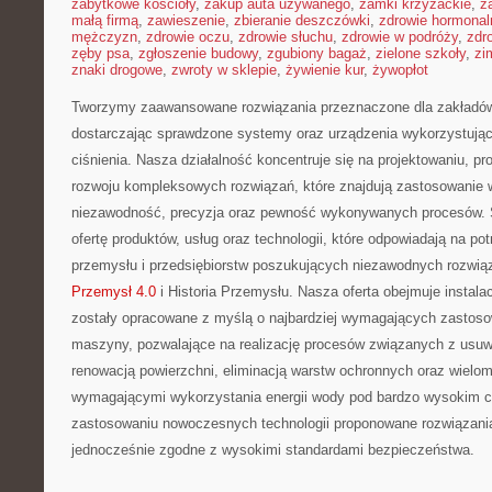
zabytkowe kościoły
,
zakup auta używanego
,
zamki krzyżackie
,
z
małą firmą
,
zawieszenie
,
zbieranie deszczówki
,
zdrowie hormonal
mężczyzn
,
zdrowie oczu
,
zdrowie słuchu
,
zdrowie w podróży
,
zdr
zęby psa
,
zgłoszenie budowy
,
zgubiony bagaż
,
zielone szkoły
,
zi
znaki drogowe
,
zwroty w sklepie
,
żywienie kur
,
żywopłot
Tworzymy zaawansowane rozwiązania przeznaczone dla zakładów
dostarczając sprawdzone systemy oraz urządzenia wykorzystując
ciśnienia. Nasza działalność koncentruje się na projektowaniu, pr
rozwoju kompleksowych rozwiązań, które znajdują zastosowanie w
niezawodność, precyzja oraz pewność wykonywanych procesów. S
ofertę produktów, usług oraz technologii, które odpowiadają na p
przemysłu i przedsiębiorstw poszukujących niezawodnych rozwi
Przemysł 4.0
i Historia Przemysłu. Nasza oferta obejmuje instala
zostały opracowane z myślą o najbardziej wymagających zastos
maszyny, pozwalające na realizację procesów związanych z usu
renowacją powierzchni, eliminacją warstw ochronnych oraz wielo
wymagającymi wykorzystania energii wody pod bardzo wysokim ci
zastosowaniu nowoczesnych technologii proponowane rozwiązani
jednocześnie zgodne z wysokimi standardami bezpieczeństwa.