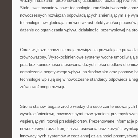
Ważnym obszarem prezentowanej działalności pozostają również 
Stałe inwestowanie w nowe technologie umożliwia tworzenie coraz
nowoczesnych rozwiązań odpowiadających zmieniającym się wy
technologie uwzględniają zarówno wzrost efektywności procesów 
dążenie do ograniczania wpływu działalności przemysłowej na śr
Coraz większe znaczenie mają rozwiązania pozwalające prowadzi
zrównoważony. Wysokociśnieniowe systemy wodne umożliwiają s
prac bez konieczności stosowania dużych ilości środków chemicz
ograniczenie negatywnego wpływu na środowisko oraz poprawę be
technologie wpisują się w nowoczesne standardy odpowiedzialneg
zrównoważonego rozwoju.
Strona stanowi bogate źródło wiedzy dla osób zainteresowanych h
wysokociśnieniową, nowoczesnymi rozwiązaniami przemysłowymi
wspierającymi rozwój przedsiębiorstw. Prezentowane informacje 
nowoczesnych urządzeń, ich zastosowania oraz korzyści wynikaj
innowacyjnych systemów w codziennej działalności przemysłowej