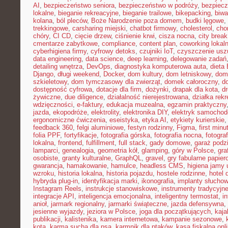
AI
,
bezpieczeństwo seniora
,
bezpieczeństwo w podróży
,
bezpiecz
lokalne
,
bieganie rekreacyjne
,
bieganie trailowe
,
bikepacking
,
biw
kolana
,
ból pleców
,
Boże Narodzenie poza domem
,
budki lęgowe
,
trekkingowe
,
carsharing miejski
,
chatbot firmowy
,
cholesterol
,
cho
chóry
,
CI CD
,
cięcie drzew
,
ciśnienie krwi
,
cisza nocna
,
city brea
cmentarze zabytkowe
,
compliance
,
content plan
,
coworking lokal
cyberhigiena firmy
,
cyfrowy detoks
,
czujniki IoT
,
czyszczenie usz
data engineering
,
data science
,
deep learning
,
delegowanie zadań
detailing wnętrza
,
DevOps
,
diagnostyka komputerowa auta
,
dieta
Django
,
długi weekend
,
Docker
,
dom kultury
,
dom letniskowy
,
dom
szkieletowy
,
dom tymczasowy dla zwierząt
,
domek całoroczny
,
d
dostępność cyfrowa
,
dotacje dla firm
,
dożynki
,
drapak dla kota
,
d
żywiczne
,
due diligence
,
działalność nierejestrowana
,
działka rek
wdzięczności
,
e-faktury
,
edukacja muzealna
,
egzamin praktyczny
jazda
,
ekopodróże
,
elektrolity
,
elektronika DIY
,
elektryk samocho
ergonomiczne ćwiczenia
,
eseistyka
,
etyka AI
,
etykiety kurierskie
feedback 360
,
felgi aluminiowe
,
festyn rodzinny
,
Figma
,
first minu
folia PPF
,
fortyfikacje
,
fotografia górska
,
fotografia nocna
,
fotogra
lokalna
,
frontend
,
fulfillment
,
full stack
,
gady domowe
,
garaż podz
lamparci
,
genealogia
,
geometria kół
,
glamping
,
góry w Polsce
,
gra
osobiste
,
granty kulturalne
,
GraphQL
,
gravel
,
gry fabularne papie
gwarancja
,
hamakowanie
,
hamulce
,
headless CMS
,
higiena jamy 
wzroku
,
historia lokalna
,
historia pojazdu
,
hostele rodzinne
,
hotel 
hybryda plug-in
,
identyfikacja marki
,
ikonografia
,
implanty słucho
Instagram Reels
,
instrukcje stanowiskowe
,
instrumenty tradycyjn
integracje API
,
inteligencja emocjonalna
,
inteligentny termostat
,
in
anioł
,
jarmark regionalny
,
jarmarki świąteczne
,
jazda defensywna
,
jesienne wyjazdy
,
jeziora w Polsce
,
joga dla początkujących
,
kaj
publikacji
,
kalistenika
,
kamera internetowa
,
kampanie sezonowe
,
kota
,
karma sucha dla psa
,
karmnik dla ptaków
,
kasa fiskalna onl