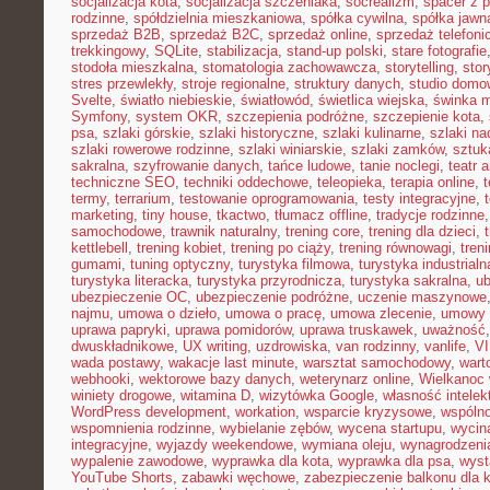
socjalizacja kota
,
socjalizacja szczeniaka
,
socrealizm
,
spacer z 
rodzinne
,
spółdzielnia mieszkaniowa
,
spółka cywilna
,
spółka jawn
sprzedaż B2B
,
sprzedaż B2C
,
sprzedaż online
,
sprzedaż telefoni
trekkingowy
,
SQLite
,
stabilizacja
,
stand-up polski
,
stare fotografie
stodoła mieszkalna
,
stomatologia zachowawcza
,
storytelling
,
stor
stres przewlekły
,
stroje regionalne
,
struktury danych
,
studio domo
Svelte
,
światło niebieskie
,
światłowód
,
świetlica wiejska
,
świnka 
Symfony
,
system OKR
,
szczepienia podróżne
,
szczepienie kota
,
psa
,
szlaki górskie
,
szlaki historyczne
,
szlaki kulinarne
,
szlaki n
szlaki rowerowe rodzinne
,
szlaki winiarskie
,
szlaki zamków
,
sztuk
sakralna
,
szyfrowanie danych
,
tańce ludowe
,
tanie noclegi
,
teatr 
techniczne SEO
,
techniki oddechowe
,
teleopieka
,
terapia online
,
t
termy
,
terrarium
,
testowanie oprogramowania
,
testy integracyjne
,
marketing
,
tiny house
,
tkactwo
,
tłumacz offline
,
tradycje rodzinne
samochodowe
,
trawnik naturalny
,
trening core
,
trening dla dzieci
,
kettlebell
,
trening kobiet
,
trening po ciąży
,
trening równowagi
,
tren
gumami
,
tuning optyczny
,
turystyka filmowa
,
turystyka industrialn
turystyka literacka
,
turystyka przyrodnicza
,
turystyka sakralna
,
ub
ubezpieczenie OC
,
ubezpieczenie podróżne
,
uczenie maszynowe
najmu
,
umowa o dzieło
,
umowa o pracę
,
umowa zlecenie
,
umowy
uprawa papryki
,
uprawa pomidorów
,
uprawa truskawek
,
uważność
dwuskładnikowe
,
UX writing
,
uzdrowiska
,
van rodzinny
,
vanlife
,
V
wada postawy
,
wakacje last minute
,
warsztat samochodowy
,
wart
webhooki
,
wektorowe bazy danych
,
weterynarz online
,
Wielkanoc 
winiety drogowe
,
witamina D
,
wizytówka Google
,
własność intelek
WordPress development
,
workation
,
wsparcie kryzysowe
,
wspóln
wspomnienia rodzinne
,
wybielanie zębów
,
wycena startupu
,
wycin
integracyjne
,
wyjazdy weekendowe
,
wymiana oleju
,
wynagrodzeni
wypalenie zawodowe
,
wyprawka dla kota
,
wyprawka dla psa
,
wyst
YouTube Shorts
,
zabawki węchowe
,
zabezpieczenie balkonu dla 