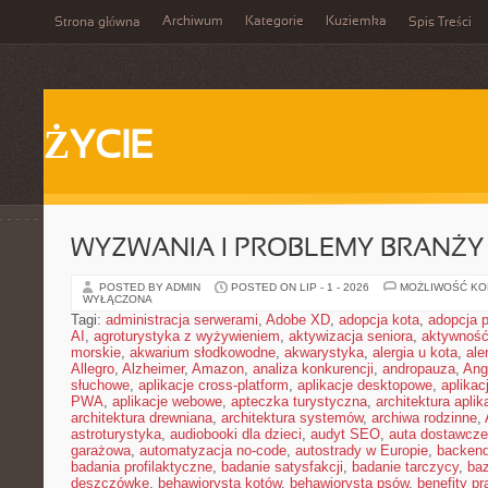
Archiwum
Kategorie
Kuziemka
Strona główna
Spis Treści
ŻYCIE
WYZWANIA I PROBLEMY BRANŻY
POSTED BY ADMIN
POSTED ON LIP - 1 - 2026
MOŻLIWOŚĆ K
WYŁĄCZONA
Tagi:
administracja serwerami
,
Adobe XD
,
adopcja kota
,
adopcja 
AI
,
agroturystyka z wyżywieniem
,
aktywizacja seniora
,
aktywność
morskie
,
akwarium słodkowodne
,
akwarystyka
,
alergia u kota
,
ale
Allegro
,
Alzheimer
,
Amazon
,
analiza konkurencji
,
andropauza
,
Ang
słuchowe
,
aplikacje cross-platform
,
aplikacje desktopowe
,
aplikac
PWA
,
aplikacje webowe
,
apteczka turystyczna
,
architektura aplika
architektura drewniana
,
architektura systemów
,
archiwa rodzinne
,
astroturystyka
,
audiobooki dla dzieci
,
audyt SEO
,
auta dostawcze
garażowa
,
automatyzacja no-code
,
autostrady w Europie
,
backen
badania profilaktyczne
,
badanie satysfakcji
,
badanie tarczycy
,
ba
deszczówkę
,
behawiorysta kotów
,
behawiorysta psów
,
benefity p