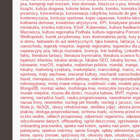
psa
,
kempingi nad morzem
,
kino domowe
,
kleszcze u psa
,
klima
książki
,
kolizja drogowa
,
kolonie letnie
,
kombi
,
komiks
,
komórka l
przemocy
,
koncentracja
,
konserwacja zabytków
,
konsole do gier
,
konteneryzacja
,
kontuzje sportowe
,
kopie zapasowe
,
korekta teks
kotłownia domowa
,
kowalstwo artystyczne
,
KPI
,
kreatywne pisani
miniaturka
,
kronika rodzinna
,
KSeF
,
Kubernetes
,
kultura feedback
Mazowsza
,
kultura regionalna Podhala
,
kultura regionalna Pomorz
Wielkopolski
,
kurnik przydomowy
,
kurs doskonalenia jazdy
,
kury 
w domu
,
ładowarki do aut elektrycznych
,
łąka kwietna
,
laktacja
,
L
samochodu
,
legendy miejskie
,
legendy regionalne
,
legowisko dla 
separacyjny psa
,
lekcje muzealne
,
licencje
,
link building
,
LinkedIn
faktu
,
literatura fantasy
,
literatura kryminalna
,
literatura science fic
lojalność klientów
,
lokalne atrakcje
,
lokalne SEO
,
lokalny biznes
,
lutowanie
,
macOS
,
majówka
,
malarstwo polskie
,
mandat
,
manga
,
lokalny
,
marketing szeptany
,
marketplace
,
marszobiegi
,
marża
,
ma
sportowy
,
maty węchowe
,
mecenat kultury
,
mechanik samochodo
haseł
,
menopauza
,
mikrobiom jelitowy
,
mikrofony
,
mikroprzedsięb
mikrowyprawy
,
mniej znane miejsca
,
mobilność ciała
,
modele jęz
MongoDB
,
montaż wideo
,
morfologia krwi
,
motocykle turystyczne
murale miejskie
,
muzea dla dzieci
,
muzyka ludowa
,
MVP
,
myjnia
naming
,
narzędzia SaaS
,
nauka programowania
,
nawodnienie org
nazwa firmy
,
newsletter
,
noclegi pet friendly
,
noclegi z jacuzzi
,
noc
Node.js
,
NoSQL
,
obozy młodzieżowe
,
obróbka zdjęć
,
obroża prz
ptaków
,
obsługa posprzedażowa
,
ochrona marki
,
ochrona przed 
oczko wodne
,
oddech przeponowy
,
odporność organizmu
,
odprawa
odzyskiwanie danych
,
offboarding
,
ogród deszczowy
,
ogrzewanie 
onboarding pracownika
,
opieka nad kotem
,
opieka nad psem
,
opi
paliatywna
,
opiekun rodzinny
,
opinie Google
,
opłaty administracyj
letnie
,
opony zimowe
,
opóźniony lot
,
orkiestry dęte
,
ortodoncja
,
oś
paczkomaty
,
pakowanie plecaka
,
pałace w Polsce
,
papuga falista