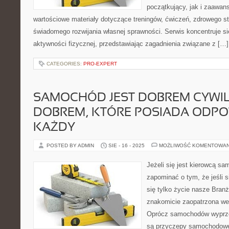
początkujący, jak i zaawa
wartościowe materiały dotyczące treningów, ćwiczeń, zdrowego st
świadomego rozwijania własnej sprawności. Serwis koncentruje s
aktywności fizycznej, przedstawiając zagadnienia związane z […]
CATEGORIES:
PRO-EXPERT
SAMOCHÓD JEST DOBREM CYWI
DOBREM, KTÓRE POSIADA ODPO
KAŻDY
POSTED BY ADMIN
SIE - 16 - 2025
MOŻLIWOŚĆ KOMENTOWA
Jeżeli się jest kierowcą sa
zapominać o tym, że jeśli si
się tylko życie nasze Bra
znakomicie zaopatrzona we
Oprócz samochodów wyprz
są przyczepy samochodowe