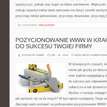
wypożyczyć, jednak oraz kupić na dobre zamówienie. Większość k
rodzaju wypożyczalnia lawet warszawa ma dosyć szeroki asortym
przyczepy lekkie jednoosiowe, przyczepy dwuosiowe, przyczepy 
CATEGORIES:
PRO-EXPERT
POZYCJONOWANIE WWW W KRAK
DO SUKCESU TWOJEJ FIRMY
POSTED BY ADMIN
CZE - 19 - 2025
MOŻLIWOŚĆ KOMENTOWA
W dzisiejszych czasach, ki
rośnie jak grzyby po deszcz
mieć pięknie wyglądającą s
do sukcesu jest odpowiedn
zwłaszcza w tak dynamiczn
Myślisz o rozwoju swojego 
jak wyróżnić się na tle innych? W tym wpisie rozwiejemy Twoje w
dlaczego warto postawić na profesjonalne pozycjonowanie WWW