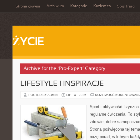
Archiwum
Kategorie
Kuziemka
Strona główna
Spis Treści
ŻYCIE
Archive for the ‘Pro-Expert’ Category
LIFESTYLE I INSPIRACJE
POSTED BY ADMIN
LIP - 4 - 2026
MOŻLIWOŚĆ KOMENTOWAN
Sport i aktywność fizyczna 
regularne ćwiczenia. To sty
zdrowie, dobre samopoczuci
Strona poświęcona tej tem
bazę porad, w którym każdy