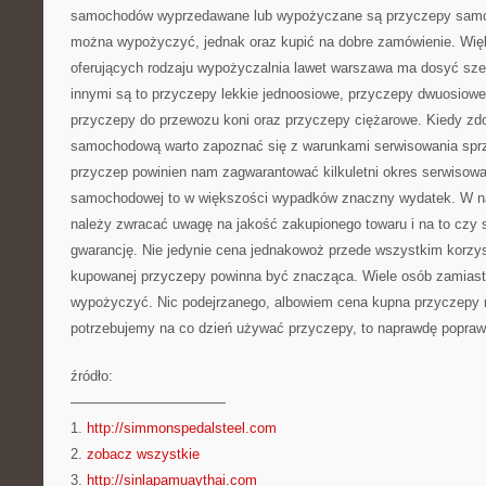
samochodów wyprzedawane lub wypożyczane są przyczepy samo
można wypożyczyć, jednak oraz kupić na dobre zamówienie. Więk
oferujących rodzaju wypożyczalnia lawet warszawa ma dosyć sze
innymi są to przyczepy lekkie jednoosiowe, przyczepy dwuosiow
przyczepy do przewozu koni oraz przyczepy ciężarowe. Kiedy 
samochodową warto zapoznać się z warunkami serwisowania sprz
przyczep powinien nam zagwarantować kilkuletni okres serwisow
samochodowej to w większości wypadków znaczny wydatek. W na
należy zwracać uwagę na jakość zakupionego towaru i na to cz
gwarancję. Nie jedynie cena jednakowoż przede wszystkim korzy
kupowanej przyczepy powinna być znacząca. Wiele osób zamiast
wypożyczyć. Nic podejrzanego, albowiem cena kupna przyczepy nie
potrzebujemy na co dzień używać przyczepy, to naprawdę popraw
źródło:
———————————
1.
http://simmonspedalsteel.com
2.
zobacz wszystkie
3.
http://sinlapamuaythai.com