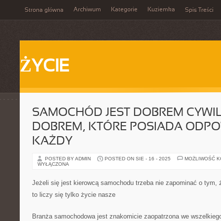
Archiwum
Kategorie
Kuziemka
Strona główna
Spis Treści
ŻYCIE
SAMOCHÓD JEST DOBREM CYWI
DOBREM, KTÓRE POSIADA ODPO
KAŻDY
POSTED BY ADMIN
POSTED ON SIE - 16 - 2025
MOŻLIWOŚĆ 
WYŁĄCZONA
Jeżeli się jest kierowcą samochodu trzeba nie zapominać o tym, że
to liczy się tylko życie nasze
Branża samochodowa jest znakomicie zaopatrzona we wszelkiego