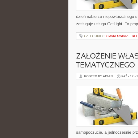
dzień nabierze niepowtarzalnego s
zasługuje usługa GetLight. To prop
CATEGORIES:
SMAKI ŚWIATA – DE
ZAŁOŻENIE WŁA
TEMATYCZNEGO –
POSTED BY ADMIN
PAŹ - 17 - 
samopoczucie, a jednocześnie pr