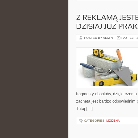
Z REKLAMĄ JEST
DZISIAJ JUŻ PRA
POSTED BY ADMIN
PAŹ - 13 - 
fragmenty ebooków, dzięki czemu 
zachęta jest bardzo odpowiednim 
Tutaj […]
CATEGORIES:
MODENA