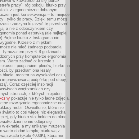
 Nawet w kawalerce da się jednak
trefę pracy”: róg pokoju, biurko przy
stolik z ergonomiczne dobranym
luczem jest konsekwencja – to miejsce
cy i tylko do pracy. Dzięki temu mózg
zasie zaczyna kojarzyć tę przestrzeń
ją, a nie z odpoczynkiem czy
gonomia ponad estetyką (ale najlepiej
ie) Piękne biurko z Instagrama nie
 wygodne. Krzesło z miękkimi
może nie mieć żadnego podparcia
. Tymczasem przy 6–8 godzinach
ędzonych przy komputerze ergonomia
etem. Warto zadbać o: krzesło z
sokości i podparciem pleców, biurko na
ości, by przedramiona leżały
 blacie, monitor na wysokości oczu,
b improwizowaną podpórkę pod stopy,
iszą”. Coraz częściej inspiracji
erwisach wnętrzarskich czy
znych stronach, z których niejeden
tyczny
pokazuje nie tylko ładne zdjęcia,
retne rozwiązania ergonomiczne oraz
kłady mebli. Oświetlenie, które nie
światło to coś więcej niż elegancka
epiej, gdy biurko stoi bokiem do okna –
światło dzienne nie odbija się
o w ekranie, a my unikamy mrużenia
go warto dodać lampkę biurkową z
rwą światła (około 4000K), która nie