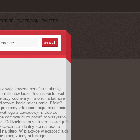
SCRIBE
FACEBOOK
TWITTER
 z wyjątkowego benefitu stała się
ą milionów ludzi. Jednak wiele osób
e przy kuchennym stole, na kanapie
adkowym kącie mieszkania. Efekt?
 problemy z koncentracją, mieszanie
rywatnego z zawodowym. Dobrze
ne domowe biuro potrafi to wszystko
. Oddzielenie przestrzeni: nawet jeśli
 kawalerce Idealny scenariusz to
 na biuro. W praktyce większość ludzi
ć pracę z innymi funkcjami