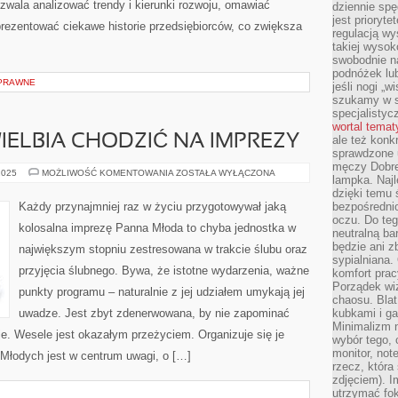
wala analizować trendy i kierunki rozwoju, omawiać
dziennie sp
jest prioryt
prezentować ciekawe historie przedsiębiorców, co zwiększa
regulacją wy
takiej wysok
swobodnie na
podnóżek lu
PRAWNE
jeśli nogi „w
szukamy w s
specjalistyc
wortal tema
ELBIA CHODZIĆ NA IMPREZY
ale też konk
sprawdzone u
męczy Dobre 
KTOKOLWIEK
2025
MOŻLIWOŚĆ KOMENTOWANIA
ZOSTAŁA WYŁĄCZONA
lampka. Najl
UWIELBIA
CHODZIĆ
dzięki temu 
NA
Każdy przynajmniej raz w życiu przygotowywał jaką
bezpośredni
IMPREZY
oczu. Do te
kolosalna imprezę Panna Młoda to chyba jednostka w
neutralną ba
będzie ani zb
największym stopniu zestresowana w trakcie ślubu oraz
sypialniana.
przyjęcia ślubnego. Bywa, że istotne wydarzenia, ważne
komfort prac
Porządek wiz
punkty programu – naturalnie z jej udziałem umykają jej
chaosu. Blat
uwadze. Jest zbyt zdenerwowana, by nie zapominać
kubkami i g
Minimalizm 
eje. Wesele jest okazałym przeżyciem. Organizuje się je
wybór tego, 
monitor, not
 Młodych jest w centrum uwagi, o […]
rzecz, która
zdjęciem). I
utrzymać fo