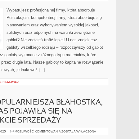
FACHOWEJ
FIRMY,
KTÓRA
Wypatrujesz profesjonalnej firmy, która absorbuje
ZAJMUJE
Poszukujesz kompetentnej firmy, która absorbuje się
planowaniem oraz wykonywaniem wysokiej jakości,
solidnych oraz odpornych na warunki zewnętrzne
gablot? Nie zdołałeś trafić lepiej! U nas znajdziesz
gabloty wszelkiego rodzaju – rozpocząwszy od gablot
ez gabloty wykonane z różnego typu materiałów, które
 przez długie lata. Nasze gabloty to kapitalne rozwiązanie
aniowych, jednakowoż […]
E FILMOWEJ
OPULARNIEJSZA BŁAHOSTKA,
S POJAWIŁA SIĘ NA
KCIE SPRZEDAŻY
BĘDZIE
2025
MOŻLIWOŚĆ KOMENTOWANIA
ZOSTAŁA WYŁĄCZONA
TO
NAJPOPULARNIEJSZA