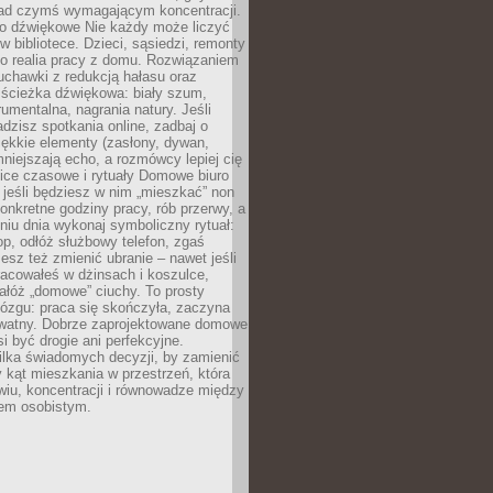
ad czymś wymagającym koncentracji.
ło dźwiękowe Nie każdy może liczyć
 w bibliotece. Dzieci, sąsiedzi, remonty
ko realia pracy z domu. Rozwiązaniem
uchawki z redukcją hałasu oraz
 ścieżka dźwiękowa: biały szum,
umentalna, nagrania natury. Jeśli
dzisz spotkania online, zadbaj o
ękkie elementy (zasłony, dywan,
niejszają echo, a rozmówcy lepiej cię
ice czasowe i rytuały Domowe biuro
, jeśli będziesz w nim „mieszkać” non
konkretne godziny pracy, rób przerwy, a
iu dnia wykonaj symboliczny rytuał:
op, odłóż służbowy telefon, zgaś
sz też zmienić ubranie – nawet jeśli
racowałeś w dżinsach i koszulce,
ałóż „domowe” ciuchy. To prosty
ózgu: praca się skończyła, zaczyna
ywatny. Dobrze zaprojektowane domowe
si być drogie ani perfekcyjne.
ilka świadomych decyzji, by zamienić
kąt mieszkania w przestrzeń, która
wiu, koncentracji i równowadze między
iem osobistym.