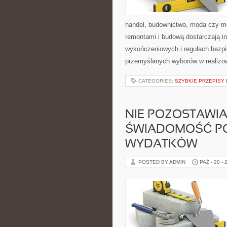
handel, budownictwo, moda czy mo
remontami i budową dostarczają i
wykończeniowych i regułach bezpi
przemyślanych wyborów w realizo
CATEGORIES:
SZYBKIE PRZEPISY
NIE POZOSTAWI
ŚWIADOMOŚĆ PO
WYDATKÓW
POSTED BY ADMIN
PAŹ - 20 - 