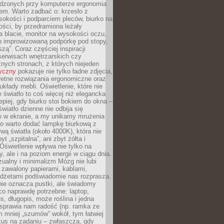
ędzonych przy komputerze ergonomia
etem. Warto zadbać o: krzesło z
sokości i podparciem pleców, biurko na
ości, by przedramiona leżały
 blacie, monitor na wysokości oczu,
b improwizowaną podpórkę pod stopy,
iszą”. Coraz częściej inspiracji
erwisach wnętrzarskich czy
znych stronach, z których niejeden
tyczny
pokazuje nie tylko ładne zdjęcia,
retne rozwiązania ergonomiczne oraz
kłady mebli. Oświetlenie, które nie
światło to coś więcej niż elegancka
epiej, gdy biurko stoi bokiem do okna –
światło dzienne nie odbija się
o w ekranie, a my unikamy mrużenia
go warto dodać lampkę biurkową z
rwą światła (około 4000K), która nie
yt „szpitalna”, ani zbyt żółta i
 Oświetlenie wpływa nie tylko na
y, ale i na poziom energii w ciągu dnia.
ualny i minimalizm Mózg nie lubi
 zawalony papierami, kablami,
adżetami podświadomie nas rozprasza.
nie oznacza pustki, ale świadomy
co naprawdę potrzebne: laptop,
es, długopis, może roślina i jedna
 sprawia nam radość (np. ramka ze
m mniej „szumów” wokół, tym łatwiej
kus na zadaniu – zwłaszcza, gdy