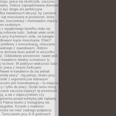
ózgu: praca się skończyła, zaczyna
ywatny. Dobrze zaprojektowane domowe
si być drogie ani perfekcyjne.
ilka świadomych decyzji, by zamienić
kąt mieszkania w przestrzeń, która
wiu, koncentracji i równowadze między
iem osobistym.
 z wyjątkowego benefitu stała się
ą milionów ludzi. Jednak wiele osób
e przy kuchennym stole, na kanapie
adkowym kącie mieszkania. Efekt?
 problemy z koncentracją, mieszanie
rywatnego z zawodowym. Dobrze
ne domowe biuro potrafi to wszystko
. Oddzielenie przestrzeni: nawet jeśli
 kawalerce Idealny scenariusz to
 na biuro. W praktyce większość ludzi
ć pracę z innymi funkcjami
 Nawet w kawalerce da się jednak
trefę pracy”: róg pokoju, biurko przy
stolik z ergonomiczne dobranym
luczem jest konsekwencja – to miejsce
cy i tylko do pracy. Dzięki temu mózg
zasie zaczyna kojarzyć tę przestrzeń
ją, a nie z odpoczynkiem czy
gonomia ponad estetyką (ale najlepiej
ie) Piękne biurko z Instagrama nie
 wygodne. Krzesło z miękkimi
może nie mieć żadnego podparcia
. Tymczasem przy 6–8 godzinach