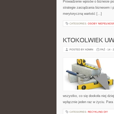
Prowadzenie wpisów o biznesie poz
strategie zarządzania biznesem i 
merytoryczną wartość […]
CATEGORIES:
OSOBY NIEPEŁNOS
KTOKOLWIEK UWI
POSTED BY ADMIN
PAŹ - 14 - 
wszystko, co się dookoła niej dzi
wyłącznie jeden raz w życiu. Para
CATEGORIES:
RECYKLING DIY