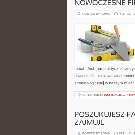
NOWOCZESNE FI
POSTED BY ADMIN
PAŹ - 13 - 
temat. Jest tam praktycznie wsz
dowiedzieć – ciekawe wiadomości
stomatologicznej w naszym mieści
CATEGORIES:
INSPIRACJE Z PRA
POSZUKUJESZ FA
ZAJMUJE
POSTED BY ADMIN
PAŹ - 13 - 