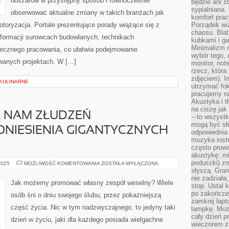
obszarów w przystępny sposób i równocześnie
będzie ani zb
sypialniana.
obserwować aktualne zmiany w takich branżach jak
komfort prac
toryzacja. Portale prezentujące porady wiążące się z
Porządek wiz
chaosu. Blat
nformacji surowcach budowlanych, technikach
kubkami i g
Minimalizm 
ecznego pracowania, co ułatwia podejmowanie
wybór tego, 
wanych projektach. W […]
monitor, not
rzecz, która
zdjęciem). I
 KULINARNE
utrzymać fo
pracujemy n
Akustyka i t
na ciszę jak
A NAM ZŁUDZEŃ
– to wszyst
mogą być sł
NIESIENIA GIGANTYCZNYCH
odpowiednia
muzyka instr
często prowa
akustykę: mi
poduszki) zm
NIE
2025
MOŻLIWOŚĆ KOMENTOWANIA
ZOSTAŁA WYŁĄCZONA
POZOSTAWIA
słyszą. Gran
NAM
nie zadziała
ZŁUDZEŃ
Jak możemy promować własny zespół weselny? Wiele
stop. Ustal 
ŚWIADOMOŚĆ
PONIESIENIA
po zakończen
osób śni o dniu swojego ślubu, przez pokażniejszą
GIGANTYCZNYCH
zamknij lapt
WYDATKÓW
część życia. Nic w tym nadzwyczajnego, to jedyny taki
lampkę. Może
cały dzień p
dzień w życiu, jaki dla każdego posiada wielgachne
wieczorem z