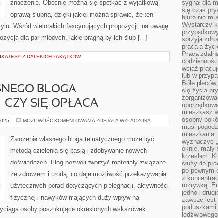
znaczenie. Obecnie można się spotkać z wyjątkową
sygnał dla m
się czas pr
oprawą ślubną, dzięki jakiej można sprawić, że ten
biuro nie mu
Wystarczy k
tylu. Wśród wielorakich fascynujących propozycji, na uwagę
przypadkowy 
ozycja dla par młodych, jakie pragną by ich ślub […]
sprzyja zdro
pracą a życ
Praca zdalna
LIKATESY Z DALEKICH ZAKĄTKÓW
codzienności
wciąż pracuj
lub w przyp
Bóle pleców,
SNEGO BLOGA
się życia p
zorganizowa
 CZY SIĘ OPŁACA
uporządkować
mieszkasz w
osobny pokój
ZAŁOŻENIE
2025
MOŻLIWOŚĆ KOMENTOWANIA
ZOSTAŁA WYŁĄCZONA
WŁASNEGO
musi pogodzi
BLOGA
mieszkania.
TEMATYCZNEGO
Założenie własnego bloga tematycznego może być
wyznaczyć „s
–
CZY
oknie, mały 
metodą dzielenia się pasją i zdobywanie nowych
SIĘ
krzesłem. K
OPŁACA
doświadczeń. Blog pozwoli tworzyć materiały związane
służy do pra
po pewnym c
ze zdrowiem i urodą, co daje możliwość przekazywania
z koncentrac
rozrywką. Er
użytecznych porad dotyczących pielęgnacji, aktywności
jedno i drug
fizycznej i nawyków mających duży wpływ na
zawsze jest
poduszkami 
zyciąga osoby poszukujące określonych wskazówek.
lędźwiowego