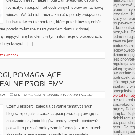
ciekawych treści, jakie mogą zainteresować osoby o
mieszkania.
JAKO
BAZA
wyznaczyć „s
rozmaitych pasjach, od codziennych spraw po fachową
WIEDZY
oknie, mały 
DLA
krzesłem. K
PASJONATÓW
wiedzę. Wśród nich można znaleźć porady związane z
służy do pra
budownictwem i remontami, które przedstawiają dobór
po pewnym c
z koncentrac
atne porady związane z utrzymaniem domu w dobrej
rozrywką. Er
 zajmujących się handlem, w tym informacje o procedurach,
jedno i drug
zawsze jest
dach rynkowych. […]
poduszkami 
lędźwiowego
dziennie sp
STRAWERSJA
jest prioryt
regulacją wy
takiej wysok
swobodnie na
OGI, POMAGAJĄCE
podnóżek lu
jeśli nogi „w
EALNE PROBLEMY
szukamy w s
specjalistyc
TEMATYCZNE
2025
MOŻLIWOŚĆ KOMENTOWANIA
ZOSTAŁA WYŁĄCZONA
wortal tema
BLOGI,
ale też konk
POMAGAJĄCE
sprawdzone u
ROZWIĄZYWAĆ
Czemu eksperci zalecają czytanie tematycznych
REALNE
męczy Dobre 
PROBLEMY
blogów Specjaliści coraz częściej zwracają uwagę na
lampka. Najl
dzięki temu 
znaczenie czytania blogów tematycznych, ponieważ
bezpośredni
oczu. Do te
pozwoli to poznać praktyczne informacje z rozmaitych
neutralną ba