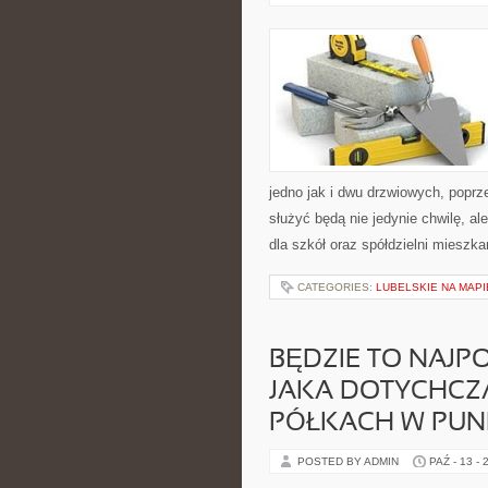
jedno jak i dwu drzwiowych, poprz
służyć będą nie jedynie chwilę, ale
dla szkół oraz spółdzielni mieszk
CATEGORIES:
LUBELSKIE NA MAPI
BĘDZIE TO NAJP
JAKA DOTYCHCZA
PÓŁKACH W PUN
POSTED BY ADMIN
PAŹ - 13 - 