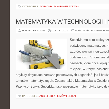
CATEGORIES:
PORADNIKI DLA ROWERZYSTÓW
MATEMATYKA W TECHNOLOGII I
POSTED BY ADMIN
CZE - 8 - 2026
MOŻLIWOŚĆ KOMENTOWAN
SuperMatma.pl to praktyczn
poświęcony matematyce, któ
wzorów, równań i logicznyc
codzienności. Strona zosta
osobach, które chcą lepiej
miejsce, w którym pasjona
artykuły dotyczące zarówno podstawowych zagadnień, jak i bard
tematów matematycznych. Zobacz także Matematyka w Codzienn
Praktyce. Serwis SuperMatma.pl prezentuje matematykę jako dzie
CATEGORIES:
ANGIELSKI Z FILMÓW I SERIALI