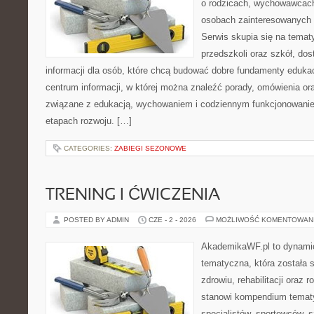
o rodzicach, wychowawcach
osobach zainteresowanych
Serwis skupia się na tema
przedszkoli oraz szkół, do
informacji dla osób, które chcą budować dobre fundamenty eduka
centrum informacji, w której można znaleźć porady, omówienia ora
związane z edukacją, wychowaniem i codziennym funkcjonowanie
etapach rozwoju. […]
CATEGORIES:
ZABIEGI SEZONOWE
TRENING I ĆWICZENIA
POSTED BY ADMIN
CZE - 2 - 2026
MOŻLIWOŚĆ KOMENTOWAN
AkademikaWF.pl to dynamicz
tematyczna, która została 
zdrowiu, rehabilitacji oraz 
stanowi kompendium tematy
specjalistów, sportowców, 