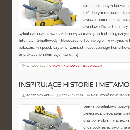
się z codziennym korzystan
być dobrym miejscem dla o
świecie internetu, sieci b
światłowodów, 5G, chmury, 
cyberbezpieczeństwa oraz firmowych rozwiązań technologicznych.
Internaty i Światłowody i Nowoczesne Technologie. To witryna, w 
pokazana w sposób czytelny. Zamiast niepotrzebnego komplikowa
tu praktyczne informacje, które […]
CATEGORIES:
PORADNIK KIEROWCY – NA CO DZIEŃ
INSPIRUJĄCE HISTORIE I METAM
POSTED BY ADMIN
CZE - 16 - 2026
MOŻLIWOŚĆ KOMENTOWA
Serwis poradnikowy poświę
pielęgnacji, preparatom pi
oraz pomysłom na atrakcyjn
chcą podkreślać swój charak