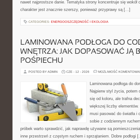
nawet najprostsze danie. Tematyka strony koncentruje się wokół or
charakter jest znacznie szerszy, ponieważ przyprawy są […]
CATEGORIES:
ENERGOOSZCZĘDNOŚĆ I EKOLOGIA
LAMINOWANA PODŁOGA DO CO
WNĘTRZA: JAK DOPASOWAĆ JĄ 
POŚPIECHU
POSTED BY ADMIN
CZE - 12 - 2026
MOŻLIWOŚĆ KOMENTOWA
Laminowana podłoga do dom
Najpierw styl życia, potem
się od koloru, ale trafna d
większej liczby elementów
musi pasować do światła i d
sobie z codziennym ruchem
próbek warto sprawdzić, jak naprawdę używane są pomieszczenia.
inne przestrzeń z częstym ruchem i sprzątaniem. Dobre podłogi [