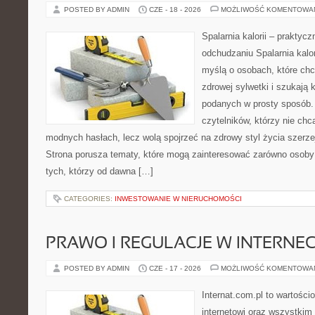
POSTED BY ADMIN
CZE - 18 - 2026
MOŻLIWOŚĆ KOMENTOWA
Spalarnia kalorii – praktyc
odchudzaniu Spalarnia kalor
myślą o osobach, które ch
zdrowej sylwetki i szukają 
podanych w prosty sposób. 
czytelników, którzy nie chc
modnych hasłach, lecz wolą spojrzeć na zdrowy styl życia szerzej
Strona porusza tematy, które mogą zainteresować zarówno osoby 
tych, którzy od dawna […]
CATEGORIES:
INWESTOWANIE W NIERUCHOMOŚCI
PRAWO I REGULACJE W INTERNEC
POSTED BY ADMIN
CZE - 17 - 2026
MOŻLIWOŚĆ KOMENTOWA
Internat.com.pl to wartośc
internetowi oraz wszystkim