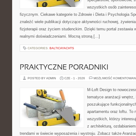
wszystkich osób zainteres
fizycznym. Ciekawe kategorie to Zdrowie i Dieta i Psychologia Sp
znaleźć wiele publikacji dotyczące aktywności ruchowej, żywienia,
fizjoterapii oraz życiem studenckim. Dzięki temu portal zestawia 
realnymi doświadczeniami. Mocną stroną […]
CATEGORIES:
BALTICAYACHTS
PRAKTYCZNE PORADNIKI
POSTED BY ADMIN
CZE - 1 - 2026
MOŻLIWOŚĆ KOMENTOWAN
M-Loft Design to nowoczes
tematyce aranżacji wnętrz, 
poszukujące funkcjonalnyc
apartamentu oraz loftu. To 
wszystkich, którzy interes
z architekturą, ozdabianie
trendami w świecie wyposażenia i wystroju. Zobacz także Aranżacj