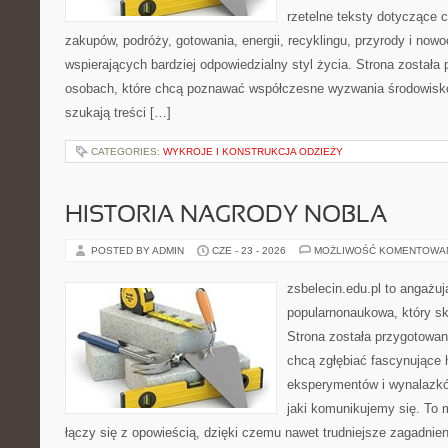
rzetelne teksty dotyczące
zakupów, podróży, gotowania, energii, recyklingu, przyrody i no
wspierających bardziej odpowiedzialny styl życia. Strona została
osobach, które chcą poznawać współczesne wyzwania środowisko
szukają treści […]
CATEGORIES:
WYKROJE I KONSTRUKCJA ODZIEŻY
HISTORIA NAGRODY NOBLA
POSTED BY ADMIN
CZE - 23 - 2026
MOŻLIWOŚĆ KOMENTOWA
zsbelecin.edu.pl to angażuj
popularnonaukowa, który sk
Strona została przygotowan
chcą zgłębiać fascynujące hi
eksperymentów i wynalazkó
jaki komunikujemy się. To 
łączy się z opowieścią, dzięki czemu nawet trudniejsze zagadnie