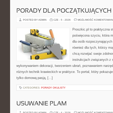
PORADY DLA POCZĄTKUJĄCYCH 
POSTED BY ADMIN
CZE - 5 - 2026
MOŻLIWOŚĆ KOMENTOWAN
Proszkic.pl to praktyczna s
poświęcona szyciu, która mo
dla osób rozpoczynających p
również dla tych, którzy m
chcą rozwijać swoje zdolnoś
instrukcjach związanych z 
wykonywaniem dekoracji, tworzeniem ubrań, poznawaniem narzę
różnych technik krawieckich w praktyce. To portal, który pokazuj
tylko domową pasją, […]
CATEGORIES:
PORADY OKULISTY
USUWANIE PLAM
POSTED BY ADMIN
CZE - 4 - 2026
MOŻLIWOŚĆ KOMENTOWAN