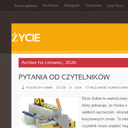
Archiwum
Kategorie
Kuziemka
Strona główna
Spis Treści
ŻYCIE
Archive for czerwiec, 2026
PYTANIA OD CZYTELNIKÓW
POSTED BY ADMIN
CZE - 27 - 2026
MOŻLIWOŚĆ KOMENTOWA
Ekos-Sułów to wartościowy 
który pokazuje, że troska 
wielkich wyrzeczeń, skompl
kosztownych zmian. To int
czytelnik może znaleźć insp