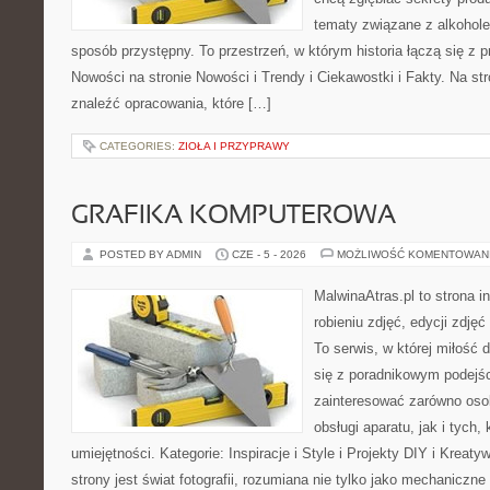
tematy związane z alkohol
sposób przystępny. To przestrzeń, w którym historia łączą się z
Nowości na stronie Nowości i Trendy i Ciekawostki i Fakty. Na st
znaleźć opracowania, które […]
CATEGORIES:
ZIOŁA I PRZYPRAWY
GRAFIKA KOMPUTEROWA
POSTED BY ADMIN
CZE - 5 - 2026
MOŻLIWOŚĆ KOMENTOWAN
MalwinaAtras.pl to strona 
robieniu zdjęć, edycji zdję
To serwis, w której miłość 
się z poradnikowym podejś
zainteresować zarówno osob
obsługi aparatu, jak i tych,
umiejętności. Kategorie: Inspiracje i Style i Projekty DIY i Krea
strony jest świat fotografii, rozumiana nie tylko jako mechaniczn