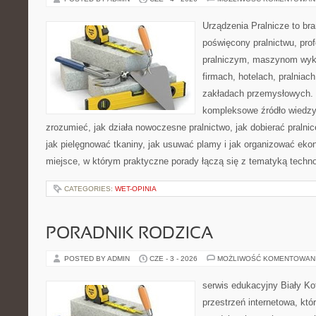
Urządzenia Pralnicze to br
poświęcony pralnictwu, pro
pralniczym, maszynom wy
firmach, hotelach, pralniac
zakładach przemysłowych. 
kompleksowe źródło wiedzy 
zrozumieć, jak działa nowoczesne pralnictwo, jak dobierać pralnic
jak pielęgnować tkaniny, jak usuwać plamy i jak organizować eko
miejsce, w którym praktyczne porady łączą się z tematyką technol
CATEGORIES:
WET-OPINIA
PORADNIK RODZICA
POSTED BY ADMIN
CZE - 3 - 2026
MOŻLIWOŚĆ KOMENTOWAN
serwis edukacyjny Biały K
przestrzeń internetowa, któ