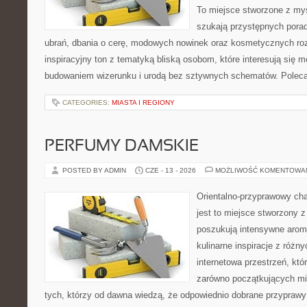
To miejsce stworzone z myś
szukają przystępnych pora
ubrań, dbania o cerę, modowych nowinek oraz kosmetycznych roz
inspiracyjny ton z tematyką bliską osobom, które interesują się
budowaniem wizerunku i urodą bez sztywnych schematów. Pole
CATEGORIES:
MIASTA I REGIONY
PERFUMY DAMSKIE
POSTED BY ADMIN
CZE - 13 - 2026
MOŻLIWOŚĆ KOMENTOWA
Orientalno-przyprawowy char
jest to miejsce stworzony 
poszukują intensywne aroma
kulinarne inspiracje z różny
internetowa przestrzeń, kt
zarówno początkujących mił
tych, którzy od dawna wiedzą, że odpowiednio dobrane przyprawy 