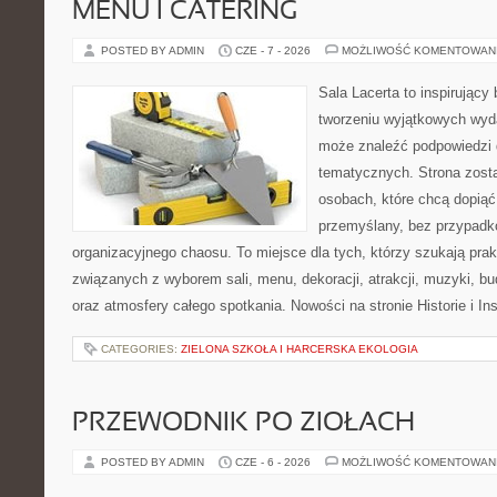
MENU I CATERING
POSTED BY ADMIN
CZE - 7 - 2026
MOŻLIWOŚĆ KOMENTOWAN
Sala Lacerta to inspirujący
tworzeniu wyjątkowych wyda
może znaleźć podpowiedzi 
tematycznych. Strona zost
osobach, które chcą dopią
przemyślany, bez przypadko
organizacyjnego chaosu. To miejsce dla tych, którzy szukają pra
związanych z wyborem sali, menu, dekoracji, atrakcji, muzyki, b
oraz atmosfery całego spotkania. Nowości na stronie Historie i In
CATEGORIES:
ZIELONA SZKOŁA I HARCERSKA EKOLOGIA
PRZEWODNIK PO ZIOŁACH
POSTED BY ADMIN
CZE - 6 - 2026
MOŻLIWOŚĆ KOMENTOWAN