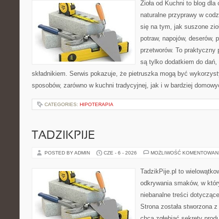
Zioła od Kuchni to blog dla
naturalne przyprawy w codz
się na tym, jak suszone zi
potraw, napojów, deserów,
przetworów. To praktyczny p
są tylko dodatkiem do dań,
składnikiem. Serwis pokazuje, że pietruszka mogą być wykorzys
sposobów, zarówno w kuchni tradycyjnej, jak i w bardziej domow
CATEGORIES:
HIPOTERAPIA
TADZIKPIJE
POSTED BY ADMIN
CZE - 6 - 2026
MOŻLIWOŚĆ KOMENTOWAN
TadzikPije.pl to wielowątko
odkrywania smaków, w któr
niebanalne treści dotyczące
Strona została stworzona z
chcą zgłębiać sekrety produ