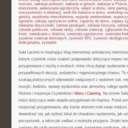
morzem
,
wakacje premium
,
wakacje w górach
,
wakacje w Polsce
mieszkania
,
weterynaria egzotyczna
,
wilgoć w domu
,
wine pairing
rzeczywistość w edukacji
,
work-life balance w domu
,
workshop su
górska
,
wspólnota mieszkaniowa
,
wyjazdy weekendowe
,
wypoczy
ogrodzie
,
zakupy spożywcze online
,
zapachy do domu
,
zapasy ż
zbieranie deszczówki
,
zdrowe przekąski
,
zdrowie fizyczne
,
zdrow
zdrowie publiczne
,
zdrowie skóry
,
zdrowie zwierząt
,
zgłoszenie b
krem
,
zwiedzanie z dziećmi
,
zwierzęta egzotyczne
,
zwierzęta ho
żywienie zwierząt domowych
,
żywność BIO
,
żywność ekologiczna
funkcjonalna
,
żywopłot
Sala Lacerta to inspirujący blog internetowy poświęcony tworzen
którym czytelnik może znaleźć podpowiedzi dotyczące imprez te
przygotowana z myślą o osobach, które chcą dopiąć wydarzenie 
przypadkowych decyzji, pośpiechu i organizacyjnego chaosu. To m
szukają praktycznych odpowiedzi związanych z wyborem sali, menu
muzyki, budżetu, oprawy wydarzenia oraz atmosfery całego spotk
Historie i Inspiracje Czytelników i
Menu i Catering
. Na stronie Sa
treści dotyczące wielu etapów przygotowań do imprezy. Portal p
rozpocząć przygotowania, aby każdy element miał swoje miejsce 
dowiedzieć się, jak wybrać lokal do charakteru wydarzenia, jak usta
poczęstunek, a także jak zadbać o estetykę przyjęcia. Dzięki t
zarówno dla osób organizujących małe, kameralne spotkanie, jak i