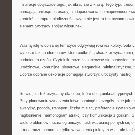
inspiracje dotyczące tego, jak ubrać się z klasą. Tego typu treśc
pomagają uniknąć przesady, niedopasowania lub niepewności zwi
kontekście imprez okolicznościowych nie jest tu traktowana powie
element tworzący spójny wizerunek.
Ważną rolę w opisanej tematyce odgrywają również kolory. Sala
wyborze takich elementów, które podkreślą charakter wydarzenia, 
nadmiarem ozdób. Czytelnik może zainspirować się pomysłami na
urodzinowe, komunijne, plenerowe, eleganckie, minimalistyczne,
Dobrze dobrane dekoracje pomagają stworzyć uroczysty nastrój.
Serwis jest też przydatny dla osób, które chcą uniknąć typowych
Przy planowaniu wydarzenia łatwo pominąć szczegóły takie jak re
awaryjny, pogoda, transport, liczba miejsc, preferencje żywieniow
nagłośnienie, harmonogram atrakcji czy komunikacja z gośćmi. S
wiele problemów można ograniczyć, jeśli wcześniej pomyśli się o 
strona może pomóc nie tylko w tworzeniu pięknych wizji, ale także