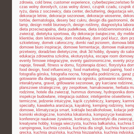
zdrowia
,
cold brew
,
customer experience
,
cyberbezpieczeństwo f
czas wolny dorosłych
,
czas wolny dzieci
,
czujnik czadu
,
czujnik
ryżu
,
dania z soczewicy
,
data center
,
decluttering
,
degustacja win
dekoracje letnie
,
dekoracje sezonowe
,
dekoracje wiosenne
,
dekor
tortów
,
dermatologia
,
desery bez cukru
,
design dla gastronomii
,
de
lamp
,
design mebli biurowych
,
design roślinny
,
diagnostyka labora
dieta przeciwzapalna
,
dieta pudełkowa
,
dieta śródziemnomorska d
zwierząt
,
dietetyka sportowa
,
diy dekoracje świąteczne
,
diy meble
klientów
,
dom letniskowy
,
dom modułowy
,
dom pod klucz
,
dom pr
szkieletowy
,
domek całoroczny
,
domki nad jeziorem
,
domowa bibl
domowe biuro inspiracje
,
domowe fermentacje
,
domowe makarony
przetwory
,
doradztwo dietetyczne
,
druk 3d hobby
,
dywany do salo
edukacja zdrowotna szkolna
,
ekoturystyka
,
escape room domowy
eventy firmowe integracyjne
,
eventy gastronomiczne
,
eventy prz
napoje
,
firewall
,
fitness w domu
,
fizjoterapia dzieci
,
florystyka do
food design
,
food influencerzy
,
food marketing
,
food pairing
,
food 
fotografia górska
,
fotografia nocna
,
fotografia podróżnicza
,
garaż 
gotowanie dla dwojga
,
gotowanie na ognisku
,
gotowanie rodzinne
,
interaktywna
,
gravel
,
grillowanie sezonowe
,
gry karciane rodzinne
planszowe strategiczne
,
gry zespołowe
,
hamakowanie
,
herbata m
rodzinne
,
hotele dla zwierząt
,
hummus domowy
,
hydroponika do
inspekcje budowlane
,
integracja outdoor
,
inteligentne oświetlenie
,
termiczne
,
jedzenie intuicyjne
,
kącik czytelniczy
,
kampery
,
karmni
specialty
,
kawalerka aranżacja
,
kayaking
,
kemping rodzinny
,
kemp
domowe
,
klimatyzacja smart
,
koktajle bezalkoholowe
,
kolacje je
kominki ekologiczne
,
komórka lokatorska
,
kompozycje kwiatowe
,
konferencje naukowe żywienie
,
konkursy
,
kosmetyki dla zwierząt
kreatywne hobby
,
księga wieczysta
,
kuchnia bałkańska
,
kuchnia b
campingowa
,
kuchnia czeska
,
kuchnia dla singli
,
kuchnia francus
grecka
,
kuchnia gruzińska
,
kuchnia hiszpańska
,
kuchnia indyjska