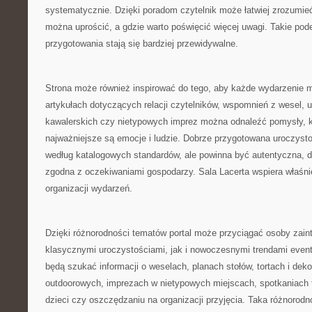
systematycznie. Dzięki poradom czytelnik może łatwiej zrozumieć
można uprościć, a gdzie warto poświęcić więcej uwagi. Takie pode
przygotowania stają się bardziej przewidywalne.
Strona może również inspirować do tego, aby każde wydarzenie m
artykułach dotyczących relacji czytelników, wspomnień z wesel, 
kawalerskich czy nietypowych imprez można odnaleźć pomysły, k
najważniejsze są emocje i ludzie. Dobrze przygotowana uroczysto
według katalogowych standardów, ale powinna być autentyczna, 
zgodna z oczekiwaniami gospodarzy. Sala Lacerta wspiera właśnie
organizacji wydarzeń.
Dzięki różnorodności tematów portal może przyciągać osoby zai
klasycznymi uroczystościami, jak i nowoczesnymi trendami even
będą szukać informacji o weselach, planach stołów, tortach i dekor
outdoorowych, imprezach w nietypowych miejscach, spotkaniach 
dzieci czy oszczędzaniu na organizacji przyjęcia. Taka różnorodn