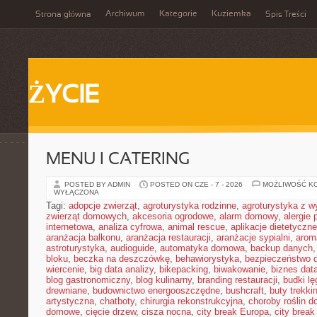
Archiwum
Kategorie
Kuziemka
Strona główna
Spis Treści
ŻYCIE
MENU I CATERING
POSTED BY ADMIN
POSTED ON CZE - 7 - 2026
MOŻLIWOŚĆ K
WYŁĄCZONA
Tagi:
adopcje zwierząt
,
agroturystyka rodzinne
,
agroturystyka z 
zwierząt domowych
,
akcesoria ogrodowe
,
alarm domowy
,
alergie
internetowa
,
analiza cyfrowa
,
animal rescue
,
aplikacje dietetyczne
aranżacja balkonu
,
aranżacja restauracji
,
aranżacje sypialni
,
arom
astroturystyka
,
audioguide
,
automatyka domowa
,
backup danych
bloku
,
beczka na deszczówkę
,
behawiorystyka
,
bezpieczeństwo 
wiercenie
,
big data analizy
,
bikepacking
,
biwakowanie
,
biznes data
blog gastronomiczny
,
blog kulinarny
,
branding restauracji
,
budki l
drewniane
,
budownictwo energooszczędne
,
bushcraft
,
buty trekk
artystyczna
,
chatboty
,
chirurgia rekonstrukcyjna
,
choroby roślin 
domowe
,
cięcie drzew
,
cisza nocna
,
city break Europa
,
city break