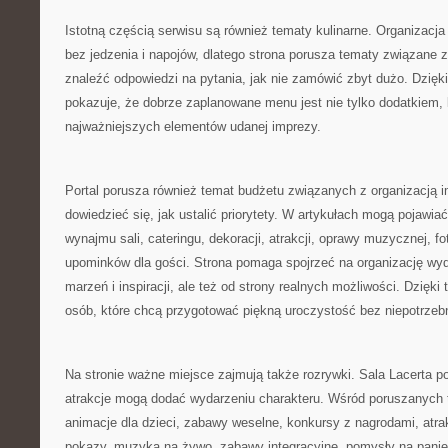
Istotną częścią serwisu są również tematy kulinarne. Organizacj
bez jedzenia i napojów, dlatego strona porusza tematy związane 
znaleźć odpowiedzi na pytania, jak nie zamówić zbyt dużo. Dzięki
pokazuje, że dobrze zaplanowane menu jest nie tylko dodatkiem,
najważniejszych elementów udanej imprezy.
Portal porusza również temat budżetu związanych z organizacją 
dowiedzieć się, jak ustalić priorytety. W artykułach mogą pojawia
wynajmu sali, cateringu, dekoracji, atrakcji, oprawy muzycznej, f
upominków dla gości. Strona pomaga spojrzeć na organizację wyda
marzeń i inspiracji, ale też od strony realnych możliwości. Dzięki
osób, które chcą przygotować piękną uroczystość bez niepotrzeb
Na stronie ważne miejsce zajmują także rozrywki. Sala Lacerta p
atrakcje mogą dodać wydarzeniu charakteru. Wśród poruszanych
animacje dla dzieci, zabawy weselne, konkursy z nagrodami, atra
pokazy, muzyka na żywo, zabawy integracyjne, pomysły na panień