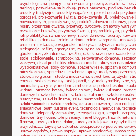
psychologiczna
,
pompy ciepła w domu
,
porównywarka lotów
,
porz
treningu
,
pozwolenie na budowę
,
prawa pasażera
,
produkty bez gl
produkty tradycyjne
,
produkty wegańskie
,
projekt ogrodu przydo
ogrodzeń
,
projektowanie światła
,
projektowanie UI
,
projektowanie
nowoczesnych
,
projekty wnętrz
,
protokół zdawczo-odbiorczy
,
prz
roślin
,
przestrzeń otwarta
,
przetwory owocowe
,
przetwory warzyw
przycinanie krzewów
,
przyprawy świata
,
psy profilaktyka
,
psychot
rak profilaktyka
,
ramen domowy
,
ravioli domowe
,
recenzje kawiarn
rehabilitacja domowa
,
relaks w domu
,
relaks w ogrodzie
,
renowacj
premium
,
restauracje wegańskie
,
robotyka medyczna
,
rośliny cie
pielęgnacja
,
rośliny egzotyczne
,
rośliny na balkon
,
rośliny oczysz
górskie
,
rozrywka domowa
,
rzeźba
,
sałatki sezonowe
,
sąsiedzkie 
stole
,
ściółkowanie
,
scrapbooking
,
serowarstwo domowe
,
sezono
warzywa
,
skład produktów
,
składanie modeli
,
skrzynka narzędzio
wysokobiałkowe
,
sosy domowe
,
spacer w lesie
,
spiżarnia domow
mieszkaniowa
,
sprzedaż mieszkania
,
sprzęt medyczny przenośn
sterowanie głosem
,
stodoła mieszkalna
,
street food azjatycki
,
str
coastal
,
styl eklektyczny
,
styl japandi
,
styl maksymalistyczny
,
st
minimalistyczny
,
styl modern farmhouse
,
superfood lokalne
,
suple
w domu
,
suszone kwiaty
,
świece sojowe
,
święta kulinarne
,
system
domowych
,
szkodniki roślin
,
szkolenia kulinarne
,
szkolenie psów
,
historyczne
,
szlaki kulinarne
,
szlaki nadmorskie
,
szlaki piesze
,
sz
szlaki winiarskie
,
szlaki zamków
,
sztuka gotowania
,
tanie noclegi
śniadaniowe
,
team building event
,
technologia medyczna
,
technol
domowe
,
teleporady zdrowotne
,
telepsychologia
,
tempeh przepisy
domowe
,
tiny house
,
tofu przepisy
,
travel blogger
,
trawnik naturaln
filmowa
,
turystyka industrialna
,
turystyka kolejowa
,
turystyka lite
przyrodnicza
,
turystyka sakralna
,
ubezpieczenie podróżne
,
uprawa
uprawa ogórków
,
uprawa papryki
,
uprawa pomidorów
,
uprawa trus
online
,
usługi cateringowe premium
,
uszczelnianie okien
,
wakacje