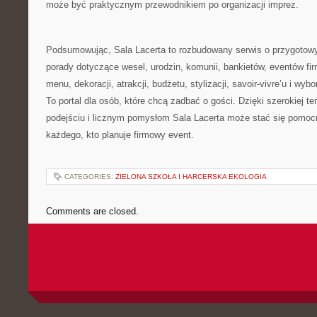
może być praktycznym przewodnikiem po organizacji imprez.
Podsumowując, Sala Lacerta to rozbudowany serwis o przygotowy
porady dotyczące wesel, urodzin, komunii, bankietów, eventów fi
menu, dekoracji, atrakcji, budżetu, stylizacji, savoir-vivre’u i wy
To portal dla osób, które chcą zadbać o gości. Dzięki szerokiej 
podejściu i licznym pomysłom Sala Lacerta może stać się pomo
każdego, kto planuje firmowy event.
CATEGORIES:
ZIELONA SZKOŁA I HARCERSKA EKOLOGIA
Comments are closed.