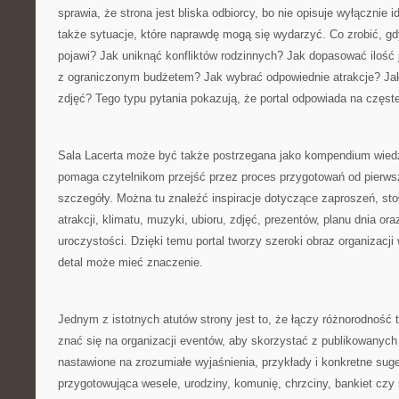
sprawia, że strona jest bliska odbiorcy, bo nie opisuje wyłącznie 
także sytuacje, które naprawdę mogą się wydarzyć. Co zrobić, gd
pojawi? Jak uniknąć konfliktów rodzinnych? Jak dopasować ilość 
z ograniczonym budżetem? Jak wybrać odpowiednie atrakcje? Ja
zdjęć? Tego typu pytania pokazują, że portal odpowiada na częst
Sala Lacerta może być także postrzegana jako kompendium wied
pomaga czytelnikom przejść przez proces przygotowań od pierws
szczegóły. Można tu znaleźć inspiracje dotyczące zaproszeń, sto
atrakcji, klimatu, muzyki, ubioru, zdjęć, prezentów, planu dnia o
uroczystości. Dzięki temu portal tworzy szeroki obraz organizacj
detal może mieć znaczenie.
Jednym z istotnych atutów strony jest to, że łączy różnorodność 
znać się na organizacji eventów, aby skorzystać z publikowanych 
nastawione na zrozumiałe wyjaśnienia, przykłady i konkretne sug
przygotowująca wesele, urodziny, komunię, chrzciny, bankiet cz