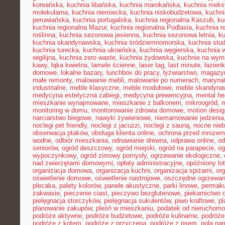
koreańska
,
kuchnia libańska
,
kuchnia marokańska
,
kuchnia mek
molekularna
,
kuchnia niemiecka
,
kuchnia niskobudżetowa
,
kuchni
peruwiańska
,
kuchnia portugalska
,
kuchnia regionalna Kaszub
,
ku
kuchnia regionalna Mazur
,
kuchnia regionalna Podlasia
,
kuchnia r
roślinna
,
kuchnia sezonowa jesienna
,
kuchnia sezonowa letnia
,
k
kuchnia skandynawska
,
kuchnia śródziemnomorska
,
kuchnia stu
kuchnia turecka
,
kuchnia ukraińska
,
kuchnia węgierska
,
kuchnia 
wigilijna
,
kuchnia zero waste
,
kuchnia żydowska
,
kuchnie na wymi
kawy
,
łąka kwietna
,
lamele ścienne
,
laser tag
,
last minute
,
łazien
domowe
,
lokalne bazary
,
lunchbox do pracy
,
łyżwiarstwo
,
magazyn
małe remonty
,
malowanie mebli
,
malowanie po numerach
,
maryna
industrialne
,
meble klasyczne
,
meble modułowe
,
meble skandyna
medycyna estetyczna zabiegi
,
medycyna prewencyjna
,
mental he
mieszkanie wynajmowane
,
mieszkanie z balkonem
,
mikroogród
,
m
monitoring w domu
,
monitorowanie zdrowia domowe
,
motion desig
narciarstwo biegowe
,
nawyki żywieniowe
,
niemarnowanie jedzenia
noclegi pet friendly
,
noclegi z jacuzzi
,
noclegi z sauną
,
nocne nie
obserwacja ptaków
,
obsługa klienta online
,
ochrona przed mrozem
wodne
,
odbiór mieszkania
,
odnawianie drewna
,
odprawa online
,
od
seniorów
,
ogród deszczowy
,
ogród miejski
,
ogród na parapecie
,
og
wypoczynkowy
,
ogród zimowy pomysły
,
ogrzewanie ekologiczne
,
nad zwierzętami domowymi
,
opłaty administracyjne
,
opóźniony lot
organizacja domowa
,
organizacja kuchni
,
organizacja spiżarni
,
org
oświetlenie domowe
,
oświetlenie nastrojowe
,
oszczędne ogrzewan
plecaka
,
palety kolorów
,
panele akustyczne
,
parki linowe
,
permaku
zakwasie
,
pieczenie ciast
,
pieczywo bezglutenowe
,
piekarnictwo
pielęgnacja storczyków
,
pielęgnacja sukulentów
,
piwo kraftowe
,
pl
planowanie zakupów
,
pleśń w mieszkaniu
,
podatek od nieruchomo
podróże aktywne
,
podróże budżetowe
,
podróże kulinarne
,
podróże
podróże z kotem
,
podróże z przyczepą
,
podróże z psem
,
pola na