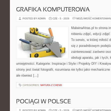
GRAFIKA KOMPUTEROWA
POSTED BY ADMIN
CZE - 5 - 2026
MOŻLIWOŚĆ KOMENTOWAN
MalwinaAtras.pl to strona 
robieniu zdjęć, edycji zdję
To serwis, w której miłość 
się z poradnikowym podejś
zainteresować zarówno osob
obsługi aparatu, jak i tych,
umiejętności. Kategorie: Inspiracje i Style i Projekty DIY i Krea
strony jest świat fotografii, rozumiana nie tylko jako mechaniczn
ale również […]
CATEGORIES:
MATURA Z CHEMII
POCIĄGI W POLSCE
POSTED BY ADMIN
CZE - 5 - 2026
MOŻLIWOŚĆ KOMENTOWAN