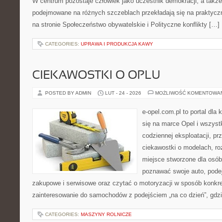
W centrum pozostaje człowiek jako uczestnik demokracji, a także 
podejmowane na różnych szczeblach przekładają się na praktyc
na stronie Społeczeństwo obywatelskie i Polityczne konflikty […]
CATEGORIES:
UPRAWA I PRODUKCJA KAWY
CIEKAWOSTKI O OPLU
POSTED BY ADMIN
LUT - 24 - 2026
MOŻLIWOŚĆ KOMENTOWA
e-opel.com.pl to portal dla 
się na marce Opel i wszyst
codziennej eksploatacji, pr
ciekawostki o modelach, ro
miejsce stworzone dla osób
poznawać swoje auto, pode
zakupowe i serwisowe oraz czytać o motoryzacji w sposób konkre
zainteresowanie do samochodów z podejściem „na co dzień”, gdzie 
CATEGORIES:
MASZYNY ROLNICZE