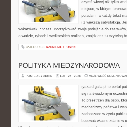
czymś więcej niż tylko we
miejsce, w którym terenowe
poradami, a każdy tekst ma
i z większą satysfakcją. J
wskazówek, chcesz uporządkować swoje podejście do zestawów, a
o wodzie, rybach i wędkarskich realiach, znajdziesz tu czytelną 
CATEGORIES:
KARMIENIE I POSIŁKI
POLITYKA MIĘDZYNARODOWA
POSTED BY ADMIN
LUT - 25 - 2026
MOŻLIWOŚĆ KOMENTOWA
ryszard-galla.pl to portal p
się na świadomym uczestni
To przestrzeń dla osób, któ
mechanizmy państwa i wspó
zachodzące w życiu public
budować własne zdanie w op