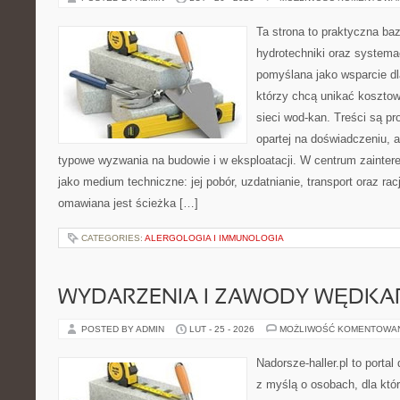
Ta strona to praktyczna ba
hydrotechniki oraz systema
pomyślana jako wsparcie d
którzy chcą unikać koszto
sieci wod-kan. Treści są p
opartej na doświadczeniu, a
typowe wyzwania na budowie i w eksploatacji. W centrum zainter
jako medium techniczne: jej pobór, uzdatnianie, transport oraz ra
omawiana jest ścieżka […]
CATEGORIES:
ALERGOLOGIA I IMMUNOLOGIA
WYDARZENIA I ZAWODY WĘDKA
POSTED BY ADMIN
LUT - 25 - 2026
MOŻLIWOŚĆ KOMENTOWA
Nadorsze-haller.pl to portal
z myślą o osobach, dla któ