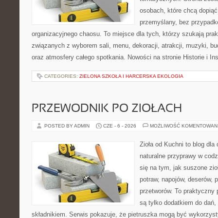
osobach, które chcą dopią
przemyślany, bez przypadko
organizacyjnego chaosu. To miejsce dla tych, którzy szukają pra
związanych z wyborem sali, menu, dekoracji, atrakcji, muzyki, b
oraz atmosfery całego spotkania. Nowości na stronie Historie i In
CATEGORIES:
ZIELONA SZKOŁA I HARCERSKA EKOLOGIA
PRZEWODNIK PO ZIOŁACH
POSTED BY ADMIN
CZE - 6 - 2026
MOŻLIWOŚĆ KOMENTOWAN
Zioła od Kuchni to blog dla
naturalne przyprawy w codz
się na tym, jak suszone zi
potraw, napojów, deserów,
przetworów. To praktyczny p
są tylko dodatkiem do dań,
składnikiem. Serwis pokazuje, że pietruszka mogą być wykorzys