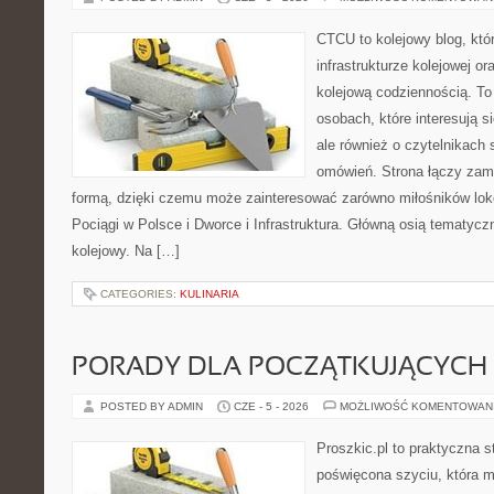
CTCU to kolejowy blog, któr
infrastrukturze kolejowej o
kolejową codziennością. To
osobach, które interesują s
ale również o czytelnikach
omówień. Strona łączy zami
formą, dzięki czemu może zainteresować zarówno miłośników loko
Pociągi w Polsce i Dworce i Infrastruktura. Główną osią tematyczn
kolejowy. Na […]
CATEGORIES:
KULINARIA
PORADY DLA POCZĄTKUJĄCYCH 
POSTED BY ADMIN
CZE - 5 - 2026
MOŻLIWOŚĆ KOMENTOWAN
Proszkic.pl to praktyczna s
poświęcona szyciu, która mo