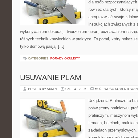
dla osób rozpoczynających p
również dla tych, którzy m
chcą rozwijać swoje zdolnoś
instrukcjach związanych z 
wykonywaniem dekoracji, tworzeniem ubrań, poznawaniem narzę
różnych technik krawieckich w praktyce. To portal, który pokazuj
tylko domową pasją, […]
CATEGORIES:
PORADY OKULISTY
USUWANIE PLAM
POSTED BY ADMIN
CZE - 4 - 2026
MOŻLIWOŚĆ KOMENTOWAN
Urządzenia Pralnicze to br
poświęcony pralnictwu, pro
pralniczym, maszynom wy
firmach, hotelach, pralniac
zakładach przemysłowych. 
kompleksowe źródło wiedzy 