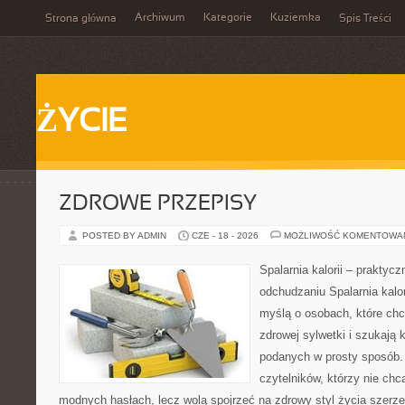
Archiwum
Kategorie
Kuziemka
Strona główna
Spis Treści
ŻYCIE
ZDROWE PRZEPISY
POSTED BY ADMIN
CZE - 18 - 2026
MOŻLIWOŚĆ KOMENTOWA
Spalarnia kalorii – praktyc
odchudzaniu Spalarnia kalor
myślą o osobach, które ch
zdrowej sylwetki i szukają 
podanych w prosty sposób. 
czytelników, którzy nie chc
modnych hasłach, lecz wolą spojrzeć na zdrowy styl życia szerzej