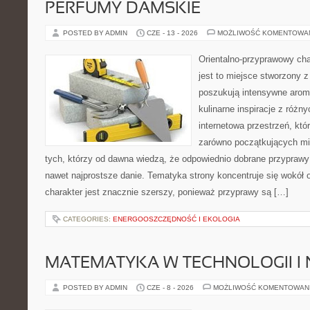
PERFUMY DAMSKIE
POSTED BY ADMIN
CZE - 13 - 2026
MOŻLIWOŚĆ KOMENTOWA
Orientalno-przyprawowy char
jest to miejsce stworzony 
poszukują intensywne aroma
kulinarne inspiracje z różny
internetowa przestrzeń, kt
zarówno początkujących mił
tych, którzy od dawna wiedzą, że odpowiednio dobrane przyprawy 
nawet najprostsze danie. Tematyka strony koncentruje się wokół or
charakter jest znacznie szerszy, ponieważ przyprawy są […]
CATEGORIES:
ENERGOOSZCZĘDNOŚĆ I EKOLOGIA
MATEMATYKA W TECHNOLOGII I
POSTED BY ADMIN
CZE - 8 - 2026
MOŻLIWOŚĆ KOMENTOWAN