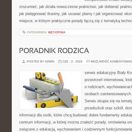
zrozumieć, jak działa nowoczesne pralnictwo, jak dobierać pralnic
jak pielęgnować tkaniny, jak usuwać plamy i jak organizować eko
miejsce, w którym praktyczne porady łączą się z tematyką technol
CATEGORIES:
WET-OPINIA
PORADNIK RODZICA
POSTED BY ADMIN
CZE - 3 - 2026
MOŻLIWOŚĆ KOMENTOWAN
serwis edukacyjny Biały K
przestrzeń internetowa, któ
o rodzicach, wychowawcach
osobach zainteresowanych
Serwis skupia się na tema
przedszkoli oraz szkół, do
informacji dla osób, które chcą budować dobre fundamenty eduka
centrum informacji, w której można znaleźć porady, omówienia ora
związane z edukacją, wychowaniem i codziennym funkcjonowanie