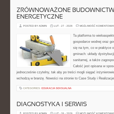
ZRÓWNOWAŻONE BUDOWNICT
ENERGETYCZNE
POSTED BY ADMIN
LUT - 27 - 2026
MOŻLIWOŚĆ KOMENTOWA
Ta platforma to wieloaspek
gospodarce wodnej oraz go
się na tym, co w praktyce o
gminach: układy dystrybucji
sanitarnej, a także zagos
Całość jest opisana w sposó
jednocześnie czytelny, tak aby po treści mogli sięgać inżynierowi
wchodzą w branżę. Nowości na stronie to Case Study i Realizacje
CATEGORIES:
EDUKACJA SEKSUALNA
DIAGNOSTYKA I SERWIS
POSTED BY ADMIN
LUT - 26 - 2026
MOŻLIWOŚĆ KOMENTOWA