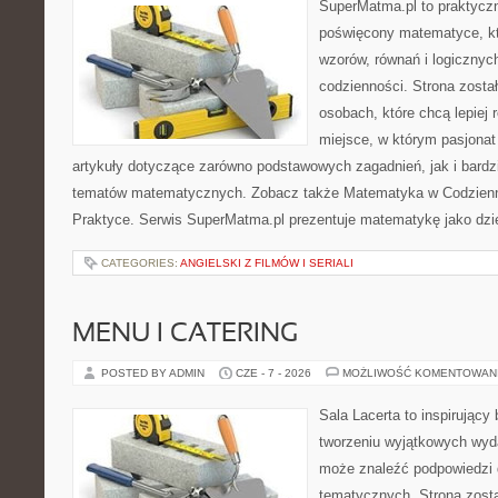
SuperMatma.pl to praktyczn
poświęcony matematyce, któ
wzorów, równań i logicznyc
codzienności. Strona zosta
osobach, które chcą lepiej
miejsce, w którym pasjona
artykuły dotyczące zarówno podstawowych zagadnień, jak i bard
tematów matematycznych. Zobacz także Matematyka w Codzienn
Praktyce. Serwis SuperMatma.pl prezentuje matematykę jako dzie
CATEGORIES:
ANGIELSKI Z FILMÓW I SERIALI
MENU I CATERING
POSTED BY ADMIN
CZE - 7 - 2026
MOŻLIWOŚĆ KOMENTOWAN
Sala Lacerta to inspirujący
tworzeniu wyjątkowych wyda
może znaleźć podpowiedzi 
tematycznych. Strona zost