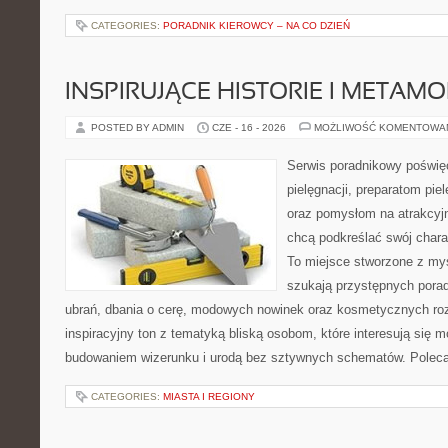
CATEGORIES:
PORADNIK KIEROWCY – NA CO DZIEŃ
INSPIRUJĄCE HISTORIE I METAM
POSTED BY ADMIN
CZE - 16 - 2026
MOŻLIWOŚĆ KOMENTOWA
Serwis poradnikowy poświę
pielęgnacji, preparatom pi
oraz pomysłom na atrakcyjn
chcą podkreślać swój charak
To miejsce stworzone z myś
szukają przystępnych pora
ubrań, dbania o cerę, modowych nowinek oraz kosmetycznych roz
inspiracyjny ton z tematyką bliską osobom, które interesują się
budowaniem wizerunku i urodą bez sztywnych schematów. Pole
CATEGORIES:
MIASTA I REGIONY