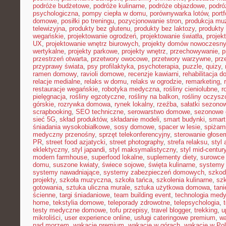
podróże budżetowe
,
podróże kulinarne
,
podróże objazdowe
,
podró
psychologiczna
,
pompy ciepła w domu
,
porównywarka lotów
,
portf
domowe
,
posiłki po treningu
,
pozycjonowanie stron
,
produkcja mu
telewizyjna
,
produkty bez glutenu
,
produkty bez laktozy
,
produkty 
wegańskie
,
projektowanie ogrodzeń
,
projektowanie światła
,
projek
UX
,
projektowanie wnętrz biurowych
,
projekty domów nowoczesn
wertykalne
,
projekty parkowe
,
projekty wnętrz
,
przechowywanie
,
p
przestrzeń otwarta
,
przetwory owocowe
,
przetwory warzywne
,
prz
przyprawy świata
,
psy profilaktyka
,
psychoterapia
,
puzzle
,
quizy
,
ramen domowy
,
ravioli domowe
,
recenzje kawiarni
,
rehabilitacja 
relacje medialne
,
relaks w domu
,
relaks w ogrodzie
,
remarketing
,
restauracje wegańskie
,
robotyka medyczna
,
rośliny cieniolubne
,
r
pielęgnacja
,
rośliny egzotyczne
,
rośliny na balkon
,
rośliny oczysz
górskie
,
rozrywka domowa
,
rynek lokalny
,
rzeźba
,
sałatki sezono
scrapbooking
,
SEO techniczne
,
serowarstwo domowe
,
sezonowe
sieć 5G
,
skład produktów
,
składanie modeli
,
smart budynki
,
smart
śniadania wysokobiałkowe
,
sosy domowe
,
spacer w lesie
,
spiżar
medyczny przenośny
,
sprzęt telekonferencyjny
,
sterowanie głose
PR
,
street food azjatycki
,
street photography
,
strefa relaksu
,
styl 
eklektyczny
,
styl japandi
,
styl maksymalistyczny
,
styl mid-centur
modern farmhouse
,
superfood lokalne
,
suplementy diety
,
surowce 
domu
,
suszone kwiaty
,
świece sojowe
,
święta kulinarne
,
systemy
systemy nawadniające
,
systemy zabezpieczeń domowych
,
szkodn
projekty
,
szkoła muzyczna
,
szkoła tańca
,
szkolenia kulinarne
,
szk
gotowania
,
sztuka uliczna murale
,
sztuka użytkowa domowa
,
tan
ścienne
,
targi śniadaniowe
,
team building event
,
technologia med
home
,
tekstylia domowe
,
teleporady zdrowotne
,
telepsychologia
,
testy medyczne domowe
,
tofu przepisy
,
travel blogger
,
trekking
,
u
mikroliści
,
user experience online
,
usługi cateringowe premium
,
w
nad morzem
,
wakacje premium
,
wakacje w górach
,
wakacje w Po