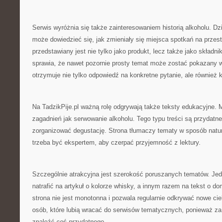
Serwis wyróżnia się także zainteresowaniem historią alkoholu. Dzi
może dowiedzieć się, jak zmieniały się miejsca spotkań na przestr
przedstawiany jest nie tylko jako produkt, lecz także jako składni
sprawia, że nawet pozornie prosty temat może zostać pokazany w
otrzymuje nie tylko odpowiedź na konkretne pytanie, ale również 
Na TadzikPije.pl ważną rolę odgrywają także teksty edukacyjne.
zagadnień jak serwowanie alkoholu. Tego typu treści są przydatne
zorganizować degustację. Strona tłumaczy tematy w sposób natur
trzeba być ekspertem, aby czerpać przyjemność z lektury.
Szczególnie atrakcyjna jest szerokość poruszanych tematów. Jed
natrafić na artykuł o kolorze whisky, a innym razem na tekst o 
strona nie jest monotonna i pozwala regularnie odkrywać nowe cie
osób, które lubią wracać do serwisów tematycznych, ponieważ 
znaleźć coś przydatnego.