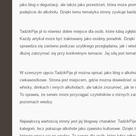
jako blog o degustacji, ale także jako przestrzeń, która może pro
podejście do alkoholu. Dzięki temu tematyka strony zyskuje bardz
TadzikPije.pl to również dobre miejsce dla osób, które lubią zgłęb
Każdy artykuł może być traktowany jako osobny poradnik. Dzięki
sprawdza się zarówno podczas szybkiego przeglądania, jak i wted
dłużej zatrzymać się przy konkretnym temacie. Jej siłą jest tem
W szerszym ujęciu TadzikPije.pl można opisać jako blog o alkoho
ciekawostkowe. Strona jest miejscem, gdzie można dowiedzieć się
whisky, drinkach i innych alkoholach, ale także zrozumieć, jak te
To sprawia, że serwis może przyciągać czytelników o różnych za
poziomach wiedzy.
Największą wartością strony jest jej blogowy charakter. TadzikPij
kategorii, lecz pokazuje alkohole jako zjawisko kulturowe. Dzięk
którego wraca się po wiedzę. To serwis dla osób, które lubią odk