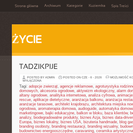
Archiwum
Kategorie
Kuziemka
Strona główna
Spis Treści
ŻYCIE
TADZIKPIJE
POSTED BY ADMIN
POSTED ON CZE - 6 - 2026
MOŻLIWOŚĆ K
WYŁĄCZONA
Tagi:
adopcje zwierząt
,
agencje reklamowe
,
agroturystyka rodzinn
domowych
,
akcesoria ogrodowe
,
aktywizm ekologiczny
,
alarm d
altany ogrodowe
,
analityka internetowa
,
analiza cyfrowa
,
animacje
rescue
,
aplikacje dietetyczne
,
aranżacja balkonu
,
aranżacja restau
aranżacje tarasowe
,
architekt krajobrazu
,
architektura miejska n
ogrodowa
,
aromaterapia domowa
,
audioguide
,
automatyka domow
marketingowe
,
bajki edukacyjne
,
balkon w bloku
,
baza klientów
,
b
analizy
,
biodegradowalne produkty
,
biznes Azja
,
biznes data-drive
Europa
,
biznes lokalny
,
biznes USA
,
bizuteria handmade
,
blog ga
branding osobisty
,
branding restauracji
,
branding wizualny
,
budown
budownictwo energooszczędne
,
caravaning
,
ceramika artystyczn