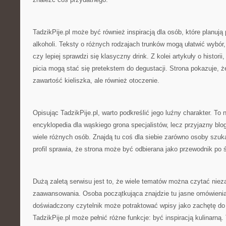
TadzikPije.pl może być również inspiracją dla osób, które planują 
alkoholi. Teksty o różnych rodzajach trunków mogą ułatwić wybór
czy lepiej sprawdzi się klasyczny drink. Z kolei artykuły o historii
picia mogą stać się pretekstem do degustacji. Strona pokazuje, że
zawartość kieliszka, ale również otoczenie.
Opisując TadzikPije.pl, warto podkreślić jego luźny charakter. To 
encyklopedia dla wąskiego grona specjalistów, lecz przyjazny bl
wiele różnych osób. Znajdą tu coś dla siebie zarówno osoby szuka
profil sprawia, że strona może być odbierana jako przewodnik po ś
Dużą zaletą serwisu jest to, że wiele tematów można czytać niez
zaawansowania. Osoba początkująca znajdzie tu jasne omówienia,
doświadczony czytelnik może potraktować wpisy jako zachętę do
TadzikPije.pl może pełnić różne funkcje: być inspiracją kulinarną