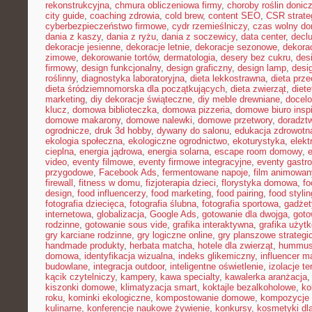
rekonstrukcyjna
,
chmura obliczeniowa firmy
,
choroby roślin doni
city guide
,
coaching zdrowia
,
cold brew
,
content SEO
,
CSR strate
cyberbezpieczeństwo firmowe
,
cydr rzemieślniczy
,
czas wolny do
dania z kaszy
,
dania z ryżu
,
dania z soczewicy
,
data center
,
declu
dekoracje jesienne
,
dekoracje letnie
,
dekoracje sezonowe
,
dekora
zimowe
,
dekorowanie tortów
,
dermatologia
,
desery bez cukru
,
des
firmowy
,
design funkcjonalny
,
design graficzny
,
design lamp
,
desi
roślinny
,
diagnostyka laboratoryjna
,
dieta lekkostrawna
,
dieta prz
dieta śródziemnomorska dla początkujących
,
dieta zwierząt
,
diet
marketing
,
diy dekoracje świąteczne
,
diy meble drewniane
,
docelo
klucz
,
domowa biblioteczka
,
domowa pizzeria
,
domowe biuro inspi
domowe makarony
,
domowe nalewki
,
domowe przetwory
,
doradzt
ogrodnicze
,
druk 3d hobby
,
dywany do salonu
,
edukacja zdrowotn
ekologia społeczna
,
ekologiczne ogrodnictwo
,
ekoturystyka
,
elekt
cieplna
,
energia jądrowa
,
energia solarna
,
escape room domowy
,
video
,
eventy filmowe
,
eventy firmowe integracyjne
,
eventy gastr
przygodowe
,
Facebook Ads
,
fermentowane napoje
,
film animowan
firewall
,
fitness w domu
,
fizjoterapia dzieci
,
florystyka domowa
,
fo
design
,
food influencerzy
,
food marketing
,
food pairing
,
food stylin
fotografia dziecięca
,
fotografia ślubna
,
fotografia sportowa
,
gadżet
internetowa
,
globalizacja
,
Google Ads
,
gotowanie dla dwojga
,
goto
rodzinne
,
gotowanie sous vide
,
grafika interaktywna
,
grafika użyt
gry karciane rodzinne
,
gry logiczne online
,
gry planszowe strategi
handmade produkty
,
herbata matcha
,
hotele dla zwierząt
,
hummus
domowa
,
identyfikacja wizualna
,
indeks glikemiczny
,
influencer m
budowlane
,
integracja outdoor
,
inteligentne oświetlenie
,
izolacje t
kącik czytelniczy
,
kampery
,
kawa specialty
,
kawalerka aranżacja
kiszonki domowe
,
klimatyzacja smart
,
koktajle bezalkoholowe
,
ko
roku
,
kominki ekologiczne
,
kompostowanie domowe
,
kompozycje 
kulinarne
,
konferencje naukowe żywienie
,
konkursy
,
kosmetyki dla