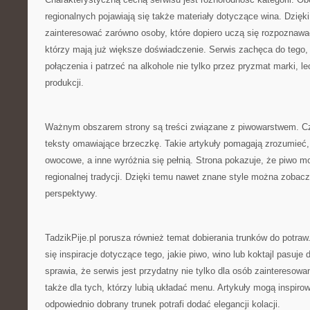
regionalnych pojawiają się także materiały dotyczące wina. Dzięk
zainteresować zarówno osoby, które dopiero uczą się rozpoznawać
którzy mają już większe doświadczenie. Serwis zachęca do tego
połączenia i patrzeć na alkohole nie tylko przez pryzmat marki, l
produkcji.
Ważnym obszarem strony są treści związane z piwowarstwem. Czy
teksty omawiające brzeczkę. Takie artykuły pomagają zrozumieć, 
owocowe, a inne wyróżnia się pełnią. Strona pokazuje, że piwo 
regionalnej tradycji. Dzięki temu nawet znane style można zobac
perspektywy.
TadzikPije.pl porusza również temat dobierania trunków do potraw
się inspiracje dotyczące tego, jakie piwo, wino lub koktajl pasuje
sprawia, że serwis jest przydatny nie tylko dla osób zainteresow
także dla tych, którzy lubią układać menu. Artykuły mogą inspiro
odpowiednio dobrany trunek potrafi dodać elegancji kolacji.