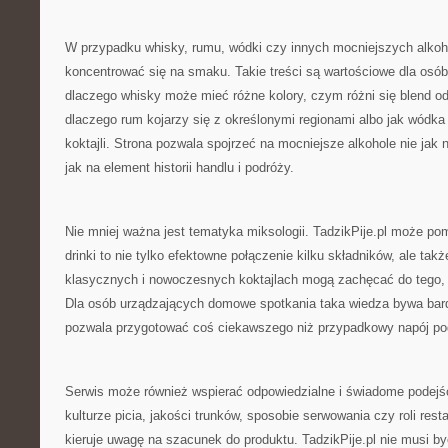
W przypadku whisky, rumu, wódki czy innych mocniejszych alkoh
koncentrować się na smaku. Takie treści są wartościowe dla osób
dlaczego whisky może mieć różne kolory, czym różni się blend o
dlaczego rum kojarzy się z określonymi regionami albo jak wódka
koktajli. Strona pozwala spojrzeć na mocniejsze alkohole nie jak n
jak na element historii handlu i podróży.
Nie mniej ważna jest tematyka miksologii. TadzikPije.pl może p
drinki to nie tylko efektowne połączenie kilku składników, ale ta
klasycznych i nowoczesnych koktajlach mogą zachęcać do tego,
Dla osób urządzających domowe spotkania taka wiedza bywa bar
pozwala przygotować coś ciekawszego niż przypadkowy napój p
Serwis może również wspierać odpowiedzialne i świadome podejśc
kulturze picia, jakości trunków, sposobie serwowania czy roli resta
kieruje uwagę na szacunek do produktu. TadzikPije.pl nie musi b