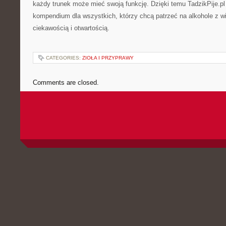
każdy trunek może mieć swoją funkcję. Dzięki temu TadzikPije.p
kompendium dla wszystkich, którzy chcą patrzeć na alkohole z 
ciekawością i otwartością.
CATEGORIES:
ZIOŁA I PRZYPRAWY
Comments are closed.