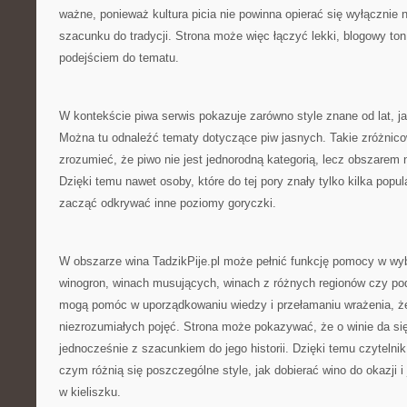
ważne, ponieważ kultura picia nie powinna opierać się wyłącznie na
szacunku do tradycji. Strona może więc łączyć lekki, blogowy to
podejściem do tematu.
W kontekście piwa serwis pokazuje zarówno style znane od lat, ja
Można tu odnaleźć tematy dotyczące piw jasnych. Takie zróżnic
zrozumieć, że piwo nie jest jednorodną kategorią, lecz obszarem
Dzięki temu nawet osoby, które do tej pory znały tylko kilka pop
zacząć odkrywać inne poziomy goryczki.
W obszarze wina TadzikPije.pl może pełnić funkcję pomocy w wy
winogron, winach musujących, winach z różnych regionów czy p
mogą pomóc w uporządkowaniu wiedzy i przełamaniu wrażenia, ż
niezrozumiałych pojęć. Strona może pokazywać, że o winie da się
jednocześnie z szacunkiem do jego historii. Dzięki temu czyteln
czym różnią się poszczególne style, jak dobierać wino do okazji i
w kieliszku.