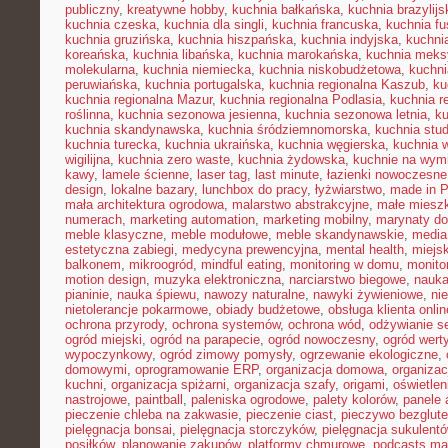
publiczny
,
kreatywne hobby
,
kuchnia bałkańska
,
kuchnia brazylijs
kuchnia czeska
,
kuchnia dla singli
,
kuchnia francuska
,
kuchnia fu
kuchnia gruzińska
,
kuchnia hiszpańska
,
kuchnia indyjska
,
kuchni
koreańska
,
kuchnia libańska
,
kuchnia marokańska
,
kuchnia mek
molekularna
,
kuchnia niemiecka
,
kuchnia niskobudżetowa
,
kuchni
peruwiańska
,
kuchnia portugalska
,
kuchnia regionalna Kaszub
,
ku
kuchnia regionalna Mazur
,
kuchnia regionalna Podlasia
,
kuchnia r
roślinna
,
kuchnia sezonowa jesienna
,
kuchnia sezonowa letnia
,
k
kuchnia skandynawska
,
kuchnia śródziemnomorska
,
kuchnia stu
kuchnia turecka
,
kuchnia ukraińska
,
kuchnia węgierska
,
kuchnia 
wigilijna
,
kuchnia zero waste
,
kuchnia żydowska
,
kuchnie na wymi
kawy
,
lamele ścienne
,
laser tag
,
last minute
,
łazienki nowoczesne
design
,
lokalne bazary
,
lunchbox do pracy
,
łyżwiarstwo
,
made in P
mała architektura ogrodowa
,
malarstwo abstrakcyjne
,
małe miesz
numerach
,
marketing automation
,
marketing mobilny
,
marynaty d
meble klasyczne
,
meble modułowe
,
meble skandynawskie
,
media
estetyczna zabiegi
,
medycyna prewencyjna
,
mental health
,
miejsk
balkonem
,
mikroogród
,
mindful eating
,
monitoring w domu
,
monito
motion design
,
muzyka elektroniczna
,
narciarstwo biegowe
,
nauka
pianinie
,
nauka śpiewu
,
nawozy naturalne
,
nawyki żywieniowe
,
ni
nietolerancje pokarmowe
,
obiady budżetowe
,
obsługa klienta onlin
ochrona przyrody
,
ochrona systemów
,
ochrona wód
,
odżywianie s
ogród miejski
,
ogród na parapecie
,
ogród nowoczesny
,
ogród wert
wypoczynkowy
,
ogród zimowy pomysły
,
ogrzewanie ekologiczne
,
domowymi
,
oprogramowanie ERP
,
organizacja domowa
,
organizac
kuchni
,
organizacja spiżarni
,
organizacja szafy
,
origami
,
oświetle
nastrojowe
,
paintball
,
paleniska ogrodowe
,
palety kolorów
,
panele 
pieczenie chleba na zakwasie
,
pieczenie ciast
,
pieczywo bezglut
pielęgnacja bonsai
,
pielęgnacja storczyków
,
pielęgnacja sukulent
posiłków
,
planowanie zakupów
,
platformy chmurowe
,
podcasts ma