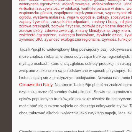
weterynaria egzotyczna
,
wideofilmowanie
,
wideokonferencje
,
wine
wirtualna rzeczywistość w edukacji
,
work-life balance w domu
,
wo
wspinaczka górska
,
współpraca międzynarodowa
,
wypoczynek ek
ogrodu
,
wystawa malarska
,
yoga w ogrodzie
,
zakupy spożywcze o
zapasy żywności
,
zarządzanie odpadami
,
zasłony i firany
,
zdjęci
zdrowe przekąski
,
zdrowie fizyczne
,
zdrowie psychiczne dorosłyc
zdrowie skóry
,
zdrowie zwierząt
,
zmiany klimatyczne
,
zupy krem
zwierzęta egzotyczne
,
zwierzęta hodowlane
,
żywienie dzieci
,
żyw
żywność BIO
,
żywność ekologiczna regionalna
,
żywność funkcjo
TadzikPije.pl to wielowątkowy blog poświęcony pasji odkrywania 
może znaleźć niebanalne treści dotyczące trunków regionalnych. 
myślą o osobach, które chcą zgłębiać sekrety produkcji i szukają
związane z alkoholem są przedstawiane w sposób przystępny. To
historia łączą się z praktycznym podejściem. Nowości na stronie 
Ciekawostki i Fakty
. Na stronie TadzikPije.pl można znaleźć opr
czytelnika przez różnorodny świat alkoholi. Serwis nie ogranicza 
opisów popularnych trunków, ale pokazuje również tło historyczne
może stać się punktem wyjścia do dalszego odkrywania stylów. To 
chcą traktować alkoholu wyłącznie jako zwykłego napoju, lecz jako
Charakterystyczną cechą serwisu jest różnorodność kategorii. Ob