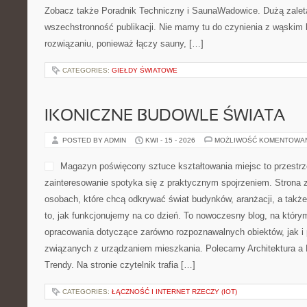
fanów czterech kółek oraz osób obserwujących rozwój branży jes
technologiach, trendach rynkowych, bezpieczeństwie, ekologii, t
codziennych zagadnieniach związanych z […]
CATEGORIES:
MOBZILLA
AKCESORIA I GADŻETY
POSTED BY ADMIN
KWI - 19 - 2026
MOŻLIWOŚĆ KOMENTOWA
Ta witryna to nowoczesne z
osób, które interesują się k
basenami, hydromasażem o
regeneracją. Serwis koncen
związanych z prywatną stre
znaleźć użyteczne wpisy dl
również dla bardziej świadomych odbiorców. Zobacz także Poradn
SaunaWadowice. Dużą zaletą tego miejsca jest wszechstronność 
czynienia z wąskim blogiem o pojedynczym rozwiązaniu, poniewa