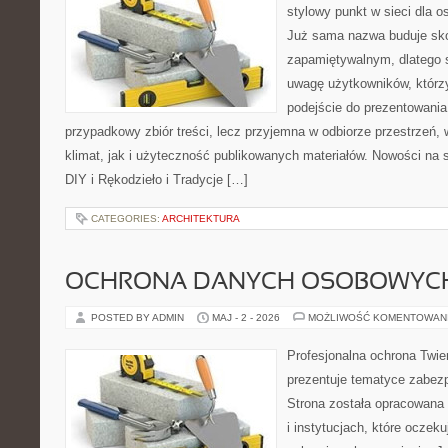
stylowy punkt w sieci dla o
Już sama nazwa buduje sko
zapamiętywalnym, dlatego 
uwagę użytkowników, którzy
podejście do prezentowania 
przypadkowy zbiór treści, lecz przyjemna w odbiorze przestrzeń,
klimat, jak i użyteczność publikowanych materiałów. Nowości na st
DIY i Rękodzieło i Tradycje […]
CATEGORIES:
ARCHITEKTURA
OCHRONA DANYCH OSOBOWYC
POSTED BY ADMIN
MAJ - 2 - 2026
MOŻLIWOŚĆ KOMENTOWAN
Profesjonalna ochrona Twier
prezentuje tematyce zabez
Strona została opracowana 
i instytucjach, które oczek