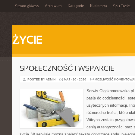
Archiwum
Kategorie
Kuziemka
Strona główna
Spis Treści
ŻYCIE
SPOŁECZNOŚĆ I WSPARCIE
POSTED BY ADMIN
MAJ - 10 - 2026
MOŻLIWOŚĆ KOMENTOWA
Serwis Olgakomorowska.pl t
pasję do codzienności, este
użytecznych informacji. Int
różnorodne treści, które uła
Witryna została przygotowa
cenią autentyczności oraz 
życia. W serwisie można znaleźć teksty dotyczące stylu, pielęgn