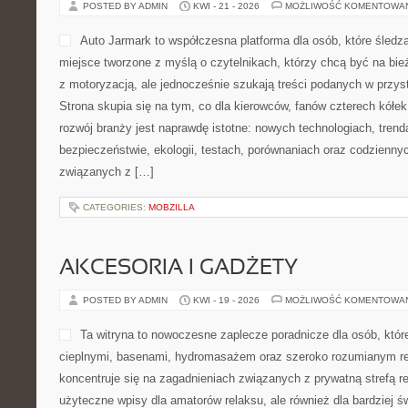
praktyczny. To blog poświę
gubienie zbędnych kilogram
także lepsza kondycja psyc
motywacji, aby jeść lepiej, żyć lżej i czuć się pewniej, znajdzie tu
Polecam Dieta, Odchudzanie, Zdrowe odżywianie i Superfoods i 
stronie […]
CATEGORIES:
TECHNOLOGIA W SŁUŻBIE DOBRA
GIGANCI Z EUROPY
POSTED BY ADMIN
KWI - 21 - 2026
MOŻLIWOŚĆ KOMENTOWA
Auto Jarmark to współczesn
śledzą światem samochodów
myślą o czytelnikach, któr
tematach związanych z mot
szukają treści podanych w 
sposób. Strona skupia się 