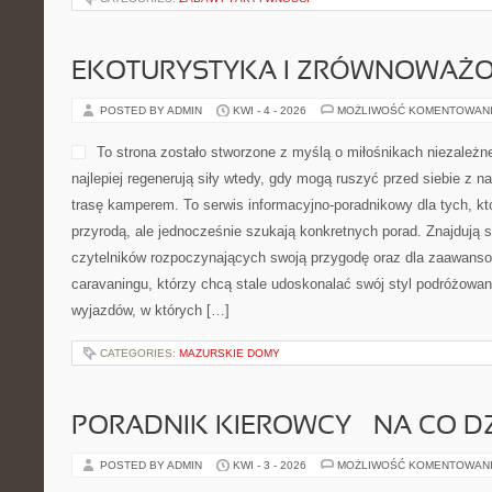
POSTED BY ADMIN
KWI - 8 - 2026
MOŻLIWOŚĆ KOMENTOWAN
Ta przestrzeń internetowa t
kompozycji kwiatowych spot
codzienną inspiracją. To pr
cenią florystyczne detale, 
zrozumieć dobór roślin. Cał
kwiatów do ślubu, ale nie z
tematyce, bo prowadzi także do materiałów inspiracyjnych o rośli
i sposobach komponowania. To miejsce dla pasjonatów, gdzie styl
doświadczeniem. […]
CATEGORIES:
TRANSPORT PUBLICZNY
KOŚCIÓŁ
POSTED BY ADMIN
KWI - 7 - 2026
MOŻLIWOŚĆ KOMENTOWAN
Serwis religijny dedykowan