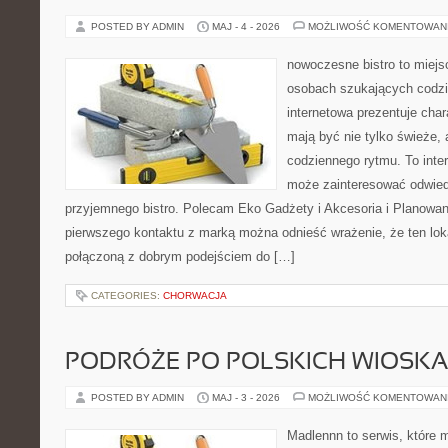
POSTED BY ADMIN
MAJ - 4 - 2026
MOŻLIWOŚĆ KOMENTOWAN
nowoczesne bistro to miejs
osobach szukających codzi
internetowa prezentuje char
mają być nie tylko świeże,
codziennego rytmu. To inte
może zainteresować odwie
przyjemnego bistro. Polecam Eko Gadżety i Akcesoria i Planowan
pierwszego kontaktu z marką można odnieść wrażenie, że ten loka
połączoną z dobrym podejściem do […]
CATEGORIES:
CHORWACJA
PODRÓŻE PO POLSKICH WIOSK
POSTED BY ADMIN
MAJ - 3 - 2026
MOŻLIWOŚĆ KOMENTOWAN
Madlennn to serwis, które 