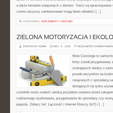
a także tematów związanych z domem. Treści są opracowywane w
czemu wszyscy zainteresowani mogą łatwo odnaleźć […]
CATEGORIES:
SUPLEMENTY I ODŻYWKI
ZIELONA MOTORYZACJA I EKOLO
POSTED BY ADMIN
MAJ - 5 - 2026
MOŻLIWOŚĆ KOMENTOWAN
Moto Concierge to samocho
który został przygotowany 
szukających wiedzy o samo
przede wszystkim na konk
związanych z sprzedażą s
dostępnych na rynku używa
czytelnik może znaleźć wiedzę przydatne zarówno przed zakupem 
codziennego użytkowania, przygotowania do sprzedaży czy ocen
pojazdu. Zobacz też: Łączność i Internet Rzeczy (IoT) i […]