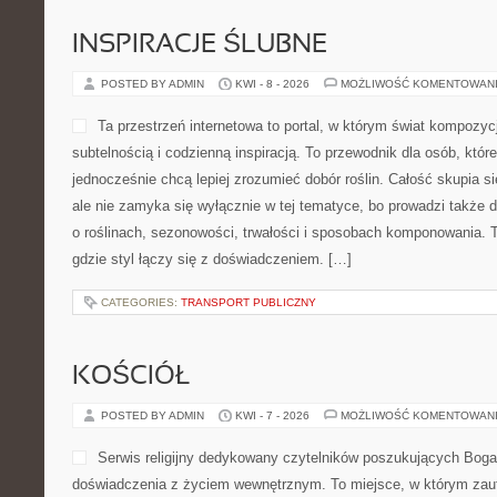
Odwiedzający znajdzie tutaj nie tylko opisy lokali, lecz także szer
jedzenia, restauracyjne zwyczaje […]
CATEGORIES:
ORTODONCJA
OKULARY I SOCZEWKI KONTAK
POSTED BY ADMIN
KWI - 10 - 2026
MOŻLIWOŚĆ KOMENTOWA
Ta platforma to wartościow
okulistycznej, w którym cen
zagadnienia związane z prac
badania wzroku oraz eksper
optycznych. Już na pierwszy
portal dla tych, którzy chcą
ponieważ treści koncentrują się zarówno na sprawności wzroku, 
wychwytywaniu zaburzeń. Serwis łączy w sobie cechy poradnika o
[…]
CATEGORIES:
MOTYWACJA I ROZWÓJ UCZNIÓW