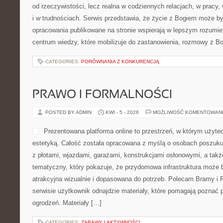
KAFELKI I PŁYTKI CERAMICZNE
POSTED BY ADMIN
KWI - 9 - 2026
MOŻLIWOŚĆ KOMENTOWAN
Mars-Net to rozbudowana pl
poświęcona jest aranżacji w
którym inspiracje łączą się
odbiorców w podejmowaniu t
wiele praktycznych warian
a także z roletami. To baza
planują remont. Warto przeczytać: Poradniki DIY – Zrób to Sam i 
Laminowane. Na stronie można znaleźć rozbudowane opracowania,
kluczowe kwestie związane z […]
CATEGORIES:
SYSTEMY GRZEWCZE I WENTYLACYJNE
INSPIRACJE ŚLUBNE