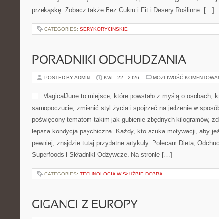
JemWegańsko to serwis, kt
pasji do jedzenia bez prod
uważnego podejścia do cod
platforma, na której smak s
przepisy pokazują, że kuc
urozmaicona, świeża i jedn
kompendium pomysłów dla osób, które wypatrują codziennych roz
w ciągu dnia, kolację, deser czy drobną przekąskę. Zobacz także 
Roślinne. […]
CATEGORIES:
SERYKORYCINSKIE
PORADNIKI ODCHUDZANIA
POSTED BY ADMIN
KWI - 22 - 2026
MOŻLIWOŚĆ KOMENTOWA
MagicalJune to miejsce, kt
osobach, które chcą popra
zmienić styl życia i spojrz