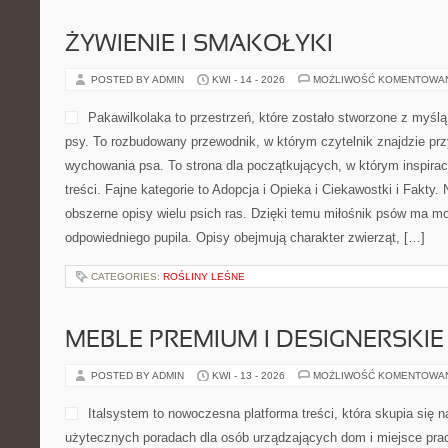
CATEGORIES:
GIEŁDY ŚWIATOWE
IKONICZNE BUDOWLE ŚWIATA
POSTED BY ADMIN
KWI - 15 - 2026
MOŻLIWOŚĆ KOMENTOWA
Magazyn poświęcony sztuce
przestrzeń, w którym zaint
praktycznym spojrzeniem. S
myślą o osobach, które ch
aranżacji, a także tendencj
funkcjonujemy na co dzień.
którym można znaleźć opracowania dotyczące zarówno rozpoznawa
praktycznych rozwiązań związanych z urządzaniem mieszkania. P
Natura i Współczesne Trendy. Na stronie czytelnik trafia […]
CATEGORIES:
ŁĄCZNOŚĆ I INTERNET RZECZY (IOT)