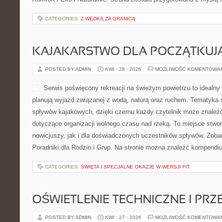
CATEGORIES:
Z WĘDKĄ ZA GRANICĄ
KAJAKARSTWO DLA POCZĄTKUJ
POSTED BY ADMIN
KWI - 28 - 2026
MOŻLIWOŚĆ KOMENTOWA
Serwis poświęcony rekreacj
idealny wybór dla osób, któ
z wodą, naturą oraz ruchem
koncentruje się wokół spły
czemu każdy czytelnik moż
wskazówki dotyczące organ
rzeką. To miejsce stworzone zarówno dla nowicjuszy, jak i dla 
spływów. Zobacz: Szlaki i Trasy Wodne i Poradniki dla Rodzin i 
znaleźć kompendium wiedzy […]
CATEGORIES:
ŚWIĘTA I SPECJALNE OKAZJE W WERSJI FIT