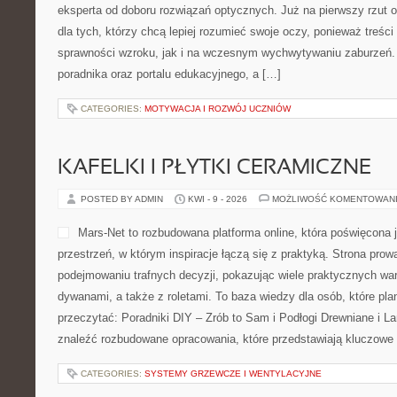
wiedzy. To portal poradniko
dla fanów małej czarnej, o
napoje, a także dla tych, którzy po prostu chcą lepiej poznać cod
serwowaniem ulubionych napojów. Polecam Uprawa i Produkcja 
stronie można […]
CATEGORIES:
RECYKLINGOWE ZABAWKI
NOWOŚCI I TRENDY W RESTAUR
POSTED BY ADMIN
KWI - 11 - 2026
MOŻLIWOŚĆ KOMENTOWA
Ta strona internetowa to w
z myślą o miłośnikach resta
na międzynarodowej scenie 
się na tematach związanych
podróżami kulinarnymi, tes
branży. Zobacz też Ciekawos
Trendy w Restauracjach. To portal, który łączy kulinarne emocje 