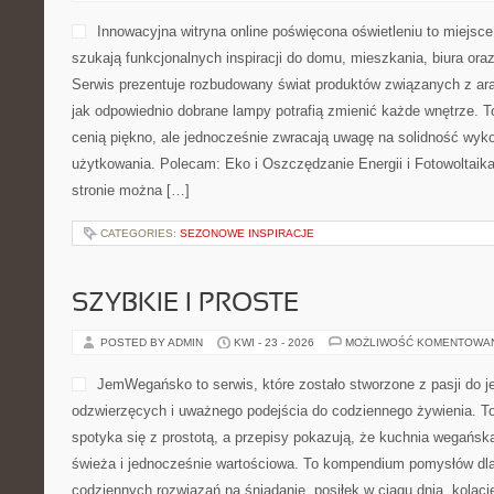
OŚWIETLENIE TECHNICZNE I PR
POSTED BY ADMIN
KWI - 27 - 2026
MOŻLIWOŚĆ KOMENTOWA
Innowacyjna witryna online 
miejsce stworzone dla osób
funkcjonalnych inspiracji d
oraz przestrzeni użytkowyc
rozbudowany świat produkt
światła, pokazując jak odp
potrafią zmienić każde wnętrze. To przestrzeń dla tych, którzy ce
zwracają uwagę na solidność wykonania i codzienny komfort użyt
Oszczędzanie Energii i Fotowoltaika i Energia Odnawialna. Na st
CATEGORIES:
SEZONOWE INSPIRACJE
SZYBKIE I PROSTE
POSTED BY ADMIN
KWI - 23 - 2026
MOŻLIWOŚĆ KOMENTOWA