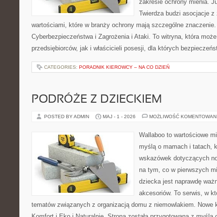
zakresie ochrony mienia. 
Twierdza budzi asocjacje z 
wartościami, które w branży ochrony mają szczególne znaczenie
Cyberbezpieczeństwa i Zagrożenia i Ataki. To witryna, która moż
przedsiębiorców, jak i właścicieli posesji, dla których bezpieczeń
CATEGORIES:
PORADNIK KIEROWCY – NA CO DZIEŃ
PODRÓŻE Z DZIECKIEM
POSTED BY ADMIN
MAJ - 1 - 2026
MOŻLIWOŚĆ KOMENTOWAN
Wallaboo to wartościowe mi
myślą o mamach i tatach, 
wskazówek dotyczących now
na tym, co w pierwszych mi
dziecka jest naprawdę wa
akcesoriów. To serwis, w k
tematów związanych z organizacją domu z niemowlakiem. Nowe kat
Komfort i Eko i Naturalnie. Strona została przygotowana z myślą 