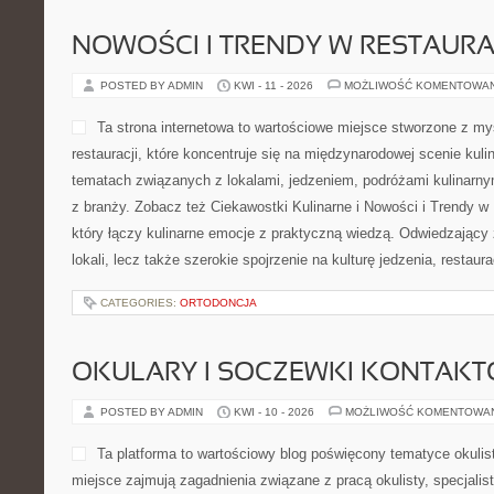
się na tematyce meblowej 
dla osób urządzających dom
w którym design łączy się 
artykuł powstaje z myślą o 
inspiracji dotyczących fote
wygody. Nowości to Inspiracje i Aranżacje i Trendy w Meblarstwie
przygotowana dla osób, które chcą trafnie wybierać elementy wy
pomieszczeń. […]
CATEGORIES:
INSPIRACJE Z PRAWDZIWYCH DOMÓW
KAWOWE PODRÓŻE
POSTED BY ADMIN
KWI - 12 - 2026
MOŻLIWOŚĆ KOMENTOWA
kawakochanie.pl to miejsce
spotyka się z herbacianą tr
aromatycznych napojów zam
porady, interesujące inform