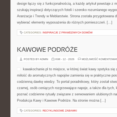
ŻYWIENIE I SMAKOŁYKI
POSTED BY ADMIN
KWI - 14 - 2026
MOŻLIWOŚĆ KOMENTOWA
Pakawilkolaka to przestrzeń
myślą o osobach kochający
przewodnik, w którym czyte
informacje dotyczące wycho
początkujących, w którym in
czytelny zbiór treści. Fajne
Opieka i Ciekawostki i Fakty. Na stronie można znaleźć obszerne 
temu miłośnik psów ma możliwość świadomie wybrać odpowiednie
charakter zwierząt, […]
CATEGORIES:
ROŚLINY LEŚNE
MEBLE PREMIUM I DESIGNERSKIE
POSTED BY ADMIN
KWI - 13 - 2026
MOŻLIWOŚĆ KOMENTOWA
Italsystem to nowoczesna pl