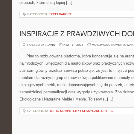
serwis tematyczny, który 
infrastruktura może być jednocześnie trwała, atrakcyjna wizualni
Polecam Bramy i Furtki i Ogrodzenia. W tym serwisie użytkownik o
pomagają poznać praktyczne strony planowania ogrodzeń. Materi
CATEGORIES:
ZABAWY I AKTYWNOŚCI
EKOTURYSTYKA I ZRÓWNOWAŻ
POSTED BY ADMIN
KWI - 4 - 2026
MOŻLIWOŚĆ KOMENTOWAN
To strona zostało stworzon
niezależnego podróżowania, 
siły wtedy, gdy mogą ruszy
albo wyruszyć w trasę kam
informacyjno-poradnikowy dl
z przyrodą, ale jednocześn
porad. Znajdują się tu materiały dla czytelników rozpoczynającyc
zaawansowanych miłośników caravaningu, którzy chcą stale udos