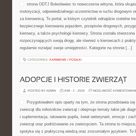
Boga, który splata powsze
wewnętrznym. To miejsce, 
jest oderwana od rzeczywist
codziennych relacjach, w 
wdzięczności i w trudności
życie z Bogiem może być bliskie dla każdego, a opracowania pub
wspierają w lepszym rozumieniu religii. To rozbudowane centrum w
zastanowienia, rozmowy z Bogiem oraz […]
CATEGORIES:
PORÓWNANIA Z KONKURENCJĄ
PRAWO I FORMALNOŚCI
POSTED BY ADMIN
KWI - 5 - 2026
MOŻLIWOŚĆ KOMENTOWAN
Prezentowana platforma onl
użyteczne informacje łączy
została opracowana z myśl
inspiracji związanych z pło
konstrukcjami osłonowymi, 