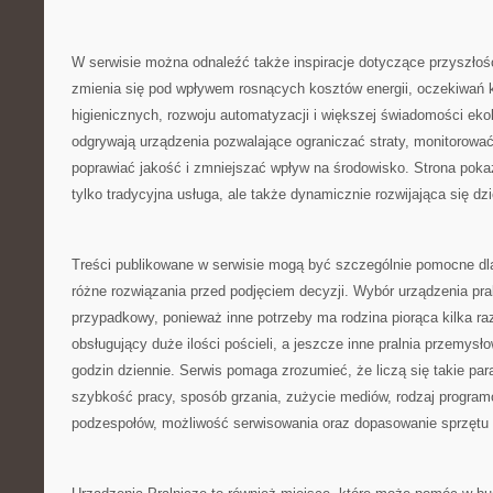
W serwisie można odnaleźć także inspiracje dotyczące przyszłośc
zmienia się pod wpływem rosnących kosztów energii, oczekiwań
higienicznych, rozwoju automatyzacji i większej świadomości ekol
odgrywają urządzenia pozwalające ograniczać straty, monitorować
poprawiać jakość i zmniejszać wpływ na środowisko. Strona pokazu
tylko tradycyjna usługa, ale także dynamicznie rozwijająca się dz
Treści publikowane w serwisie mogą być szczególnie pomocne dl
różne rozwiązania przed podjęciem decyzji. Wybór urządzenia pra
przypadkowy, ponieważ inne potrzeby ma rodzina piorąca kilka raz
obsługujący duże ilości pościeli, a jeszcze inne pralnia przemysł
godzin dziennie. Serwis pomaga zrozumieć, że liczą się takie pa
szybkość pracy, sposób grzania, zużycie mediów, rodzaj progra
podzespołów, możliwość serwisowania oraz dopasowanie sprzętu do