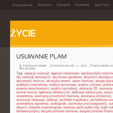
Archiwum
Kategorie
Kuziemka
Strona główna
Spis Treści
ŻYCIE
USUWANIE PLAM
POSTED BY ADMIN
POSTED ON CZE - 4 - 2026
MOŻLIWOŚĆ K
WYŁĄCZONA
Tagi:
adopcje zwierząt
,
agencje reklamowe
,
agroturystyka rodzinn
dla zwierząt domowych
,
akcesoria ogrodowe
,
aktywizm ekologicz
aktywność twórcza
,
akustyka wnętrz
,
alarm domowy
,
alergie pok
analityka internetowa
,
analiza biznesowa
,
analiza cyfrowa
,
analiz
prawna nieruchomości
,
analiza sprzedaży
,
animacje 2D
,
animacje
animal rescue
,
aplikacje dietetyczne
,
aplikacje edukacyjne
,
aranż
oświetlenia
,
aranżacja przestrzeni biurowej
,
aranżacja restauracji
,
aranżacje tarasowe
,
arbitraż
,
architekt krajobrazu
,
architektura m
architektura ogrodowa
,
audioguide
,
automatyczna księgowość
,
au
danych
,
badania marketingowe
,
badania opinii publicznej
,
bajki e
behawiorystyka
,
bezpieczeństwo domowe
,
bezpieczeństwo finans