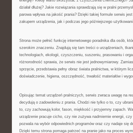
energię? Kiedy warto skorzystać z czyszczenia chemicznego? Ja
działał dłużej? Jakie rozwiązania sprawdzają się w pralni przemys
parowa wpływa na jakość prania? Dzięki takiej formule serwis je
zakupem urządzenia, jak i podczas jego późniejszego użytkowani
Strona może pełnić funkcję internetowego poradnika dla osób, któ
szerokim znaczeniu. Znajdują się tam treści o urządzeniach, tkan
technologiach, ekologii, czyszczeniu, suszeniu, prasowaniu i organ
różnorodność sprawia, że serwis nie jest jednowymiarowy. Zamias
sprzęcie, przedstawia pełny obraz świata pralnictwa, w którym licz
doświadczenie, higiena, oszczędność, trwałość materiałów i wyg
Opisując temat urządzeń pralniczych, serwis zwraca uwagę na re
decydują o zadowoleniu z prania. Chodzi nie tylko o to, czy ubran
to, czy zachowują kolor, fason, miękkość i przyjemny zapach. Wa
urządzenie pracuje cicho, czy nie zużywa nadmiernie energii, czy
pozwala na wybór odpowiednich programów oraz czy nadaje się d
Dzięki temu strona pomaga patrzeć na pranie jako na proces wy