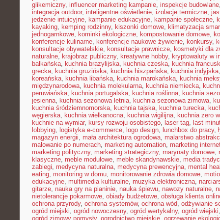
glikemiczny
,
influencer marketing kampanie
,
inspekcje budowlane
integracja outdoor
,
inteligentne oświetlenie
,
izolacje termiczne
,
jas
jedzenie intuicyjne
,
kampanie edukacyjne
,
kampanie społeczne
,
k
kayaking
,
kemping rodzinny
,
kiszonki domowe
,
klimatyzacja smar
jednogarnkowe
,
kominki ekologiczne
,
kompostowanie domowe
,
ko
konferencje kulinarne
,
konferencje naukowe żywienie
,
konkursy
,
k
konsultacje obywatelskie
,
konsultacje prawnicze
,
kosmetyki dla z
naturalne
,
krajobraz publiczny
,
kreatywne hobby
,
kryptowaluty w i
bałkańska
,
kuchnia brazylijska
,
kuchnia czeska
,
kuchnia francus
grecka
,
kuchnia gruzińska
,
kuchnia hiszpańska
,
kuchnia indyjska
koreańska
,
kuchnia libańska
,
kuchnia marokańska
,
kuchnia mek
międzynarodowa
,
kuchnia molekularna
,
kuchnia niemiecka
,
kuchni
peruwiańska
,
kuchnia portugalska
,
kuchnia roślinna
,
kuchnia sez
jesienna
,
kuchnia sezonowa letnia
,
kuchnia sezonowa zimowa
,
ku
kuchnia śródziemnomorska
,
kuchnia tajska
,
kuchnia turecka
,
kuc
węgierska
,
kuchnia wielkanocna
,
kuchnia wigilijna
,
kuchnia zero 
kuchnie na wymiar
,
kursy rozwoju osobistego
,
laser tag
,
last minu
lobbying
,
logistyka e-commerce
,
logo design
,
lunchbox do pracy
,
magazyn energii
,
mała architektura ogrodowa
,
malarstwo abstrakc
malowanie po numerach
,
marketing automation
,
marketing interne
marketing polityczny
,
marketing strategiczny
,
marynaty domowe
,
klasyczne
,
meble modułowe
,
meble skandynawskie
,
media tradyc
zabiegi
,
medycyna naturalna
,
medycyna prewencyjna
,
mental hea
eating
,
monitoring w domu
,
monitorowanie zdrowia domowe
,
motio
edukacyjne
,
multimedia kulturalne
,
muzyka elektroniczna
,
narcia
gitarze
,
nauka gry na pianinie
,
nauka śpiewu
,
nawozy naturalne
,
n
nietolerancje pokarmowe
,
obiady budżetowe
,
obsługa klienta onlin
ochrona przyrody
,
ochrona systemów
,
ochrona wód
,
odżywianie s
ogród miejski
,
ogród nowoczesny
,
ogród wertykalny
,
ogród wiejski
ogród zimowy pomysły
,
ogrodnictwo miejskie
,
ogrzewanie ekologi