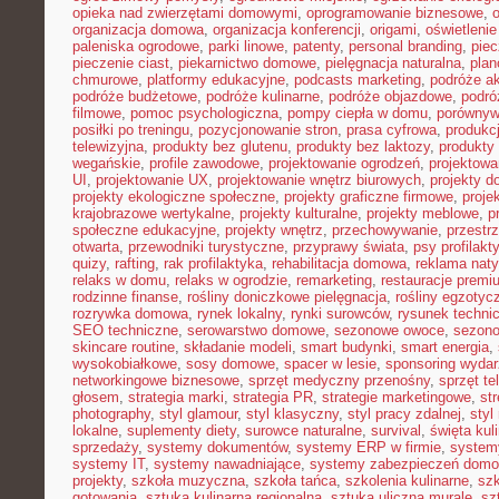
opieka nad zwierzętami domowymi
,
oprogramowanie biznesowe
,
organizacja domowa
,
organizacja konferencji
,
origami
,
oświetleni
paleniska ogrodowe
,
parki linowe
,
patenty
,
personal branding
,
piec
pieczenie ciast
,
piekarnictwo domowe
,
pielęgnacja naturalna
,
plan
chmurowe
,
platformy edukacyjne
,
podcasts marketing
,
podróże a
podróże budżetowe
,
podróże kulinarne
,
podróże objazdowe
,
podró
filmowe
,
pomoc psychologiczna
,
pompy ciepła w domu
,
porównyw
posiłki po treningu
,
pozycjonowanie stron
,
prasa cyfrowa
,
produkc
telewizyjna
,
produkty bez glutenu
,
produkty bez laktozy
,
produkty 
wegańskie
,
profile zawodowe
,
projektowanie ogrodzeń
,
projektowa
UI
,
projektowanie UX
,
projektowanie wnętrz biurowych
,
projekty 
projekty ekologiczne społeczne
,
projekty graficzne firmowe
,
proje
krajobrazowe wertykalne
,
projekty kulturalne
,
projekty meblowe
,
p
społeczne edukacyjne
,
projekty wnętrz
,
przechowywanie
,
przestr
otwarta
,
przewodniki turystyczne
,
przyprawy świata
,
psy profilakt
quizy
,
rafting
,
rak profilaktyka
,
rehabilitacja domowa
,
reklama nat
relaks w domu
,
relaks w ogrodzie
,
remarketing
,
restauracje premi
rodzinne finanse
,
rośliny doniczkowe pielęgnacja
,
rośliny egzotyc
rozrywka domowa
,
rynek lokalny
,
rynki surowców
,
rysunek techni
SEO techniczne
,
serowarstwo domowe
,
sezonowe owoce
,
sezon
skincare routine
,
składanie modeli
,
smart budynki
,
smart energia
,
wysokobiałkowe
,
sosy domowe
,
spacer w lesie
,
sponsoring wyda
networkingowe biznesowe
,
sprzęt medyczny przenośny
,
sprzęt te
głosem
,
strategia marki
,
strategia PR
,
strategie marketingowe
,
str
photography
,
styl glamour
,
styl klasyczny
,
styl pracy zdalnej
,
styl
lokalne
,
suplementy diety
,
surowce naturalne
,
survival
,
święta kul
sprzedaży
,
systemy dokumentów
,
systemy ERP w firmie
,
system
systemy IT
,
systemy nawadniające
,
systemy zabezpieczeń dom
projekty
,
szkoła muzyczna
,
szkoła tańca
,
szkolenia kulinarne
,
szk
gotowania
,
sztuka kulinarna regionalna
,
sztuka uliczna murale
,
sz