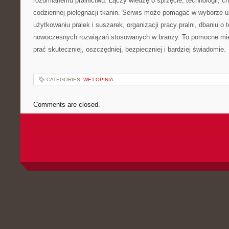
rozumianemu pralnictwu. Łączy wiedzę o sprzęcie, technologii, chem
codziennej pielęgnacji tkanin. Serwis może pomagać w wyborze 
użytkowaniu pralek i suszarek, organizacji pracy pralni, dbaniu o 
nowoczesnych rozwiązań stosowanych w branży. To pomocne mie
prać skuteczniej, oszczędniej, bezpieczniej i bardziej świadomie.
CATEGORIES:
WET-OPINIA
Comments are closed.