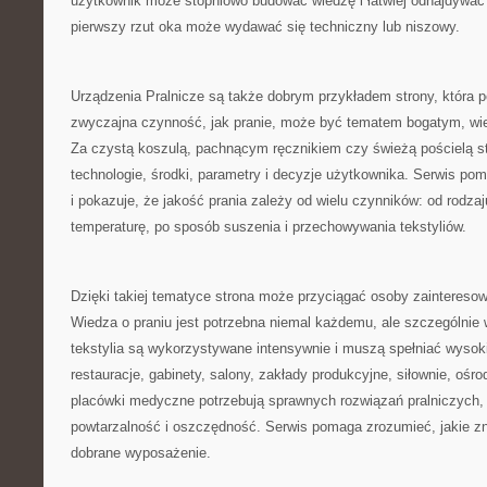
użytkownik może stopniowo budować wiedzę i łatwiej odnajdywać 
pierwszy rzut oka może wydawać się techniczny lub niszowy.
Urządzenia Pralnicze są także dobrym przykładem strony, która p
zwyczajna czynność, jak pranie, może być tematem bogatym, w
Za czystą koszulą, pachnącym ręcznikiem czy świeżą pościelą st
technologie, środki, parametry i decyzje użytkownika. Serwis po
i pokazuje, że jakość prania zależy od wielu czynników: od rodza
temperaturę, po sposób suszenia i przechowywania tekstyliów.
Dzięki takiej tematyce strona może przyciągać osoby zainter
Wiedza o praniu jest potrzebna niemal każdemu, ale szczególnie 
tekstylia są wykorzystywane intensywnie i muszą spełniać wysok
restauracje, gabinety, salony, zakłady produkcyjne, siłownie, oś
placówki medyczne potrzebują sprawnych rozwiązań pralniczych,
powtarzalność i oszczędność. Serwis pomaga zrozumieć, jakie z
dobrane wyposażenie.