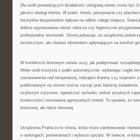
Dla osób prowadzących działalność usługową serwis może być źró
jakości obsługi klienta. W pralni, hotelu, pensjonacie czy placó
tekstyliów bezpośrednio wpływa na odbiór całego miejsca. Świeża 
dobrze wyprasowana odzież robocza czy higienicznie przygotowane
profesjonalny wizerunek. Strona pokazuje, że urządzenia pralnicz
technicznym, ale również elementem wpływającym na komfort goś
W kontekście domowym serwis uczy, jak podejmować rozsądniejs
Wiele osób korzysta z pralki automatycznie, wybierając ciągle t
zastanowienia nad temperaturą, rodzajem tkaniny czy stopniem z
publikowanym na stronie można zacząć prać bardziej świadomie, 
szybszym zużyciem, ograniczać rachunki, unikać przykrych zapa
konieczności stosowania agresywnych metod. To sprawia, że serw
branżową, ale także domową.
Urządzenia Pralnicze to strona, która może zainteresować równie
o rankingach, porównaniach i wyborze sprzętu. W świecie, w który