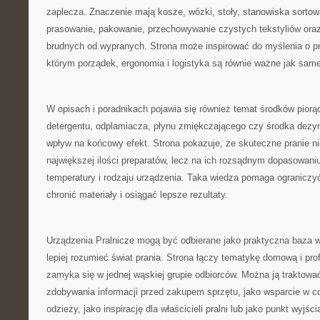
zaplecza. Znaczenie mają kosze, wózki, stoły, stanowiska sortow
prasowanie, pakowanie, przechowywanie czystych tekstyliów oraz
brudnych od wypranych. Strona może inspirować do myślenia o pra
którym porządek, ergonomia i logistyka są równie ważne jak sa
W opisach i poradnikach pojawia się również temat środków pior
detergentu, odplamiacza, płynu zmiękczającego czy środka dez
wpływ na końcowy efekt. Strona pokazuje, że skuteczne pranie ni
największej ilości preparatów, lecz na ich rozsądnym dopasowaniu
temperatury i rodzaju urządzenia. Taka wiedza pomaga ograniczy
chronić materiały i osiągać lepsze rezultaty.
Urządzenia Pralnicze mogą być odbierane jako praktyczna baza w
lepiej rozumieć świat prania. Strona łączy tematykę domową i prof
zamyka się w jednej wąskiej grupie odbiorców. Można ją traktowa
zdobywania informacji przed zakupem sprzętu, jako wsparcie w co
odzieży, jako inspirację dla właścicieli pralni lub jako punkt wyjś