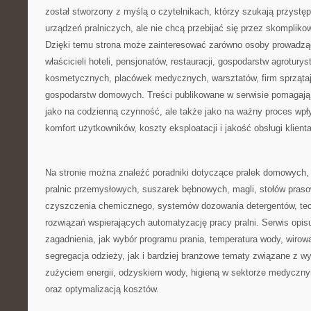
został stworzony z myślą o czytelnikach, którzy szukają przystęp
urządzeń pralniczych, ale nie chcą przebijać się przez skomplik
Dzięki temu strona może zainteresować zarówno osoby prowadząc
właścicieli hoteli, pensjonatów, restauracji, gospodarstw agrotury
kosmetycznych, placówek medycznych, warsztatów, firm sprząta
gospodarstw domowych. Treści publikowane w serwisie pomagają s
jako na codzienną czynność, ale także jako na ważny proces wpły
komfort użytkowników, koszty eksploatacji i jakość obsługi klienta
Na stronie można znaleźć poradniki dotyczące pralek domowych, 
pralnic przemysłowych, suszarek bębnowych, magli, stołów praso
czyszczenia chemicznego, systemów dozowania detergentów, tec
rozwiązań wspierających automatyzację pracy pralni. Serwis opi
zagadnienia, jak wybór programu prania, temperatura wody, wirow
segregacja odzieży, jak i bardziej branżowe tematy związane z 
zużyciem energii, odzyskiem wody, higieną w sektorze medycz
oraz optymalizacją kosztów.