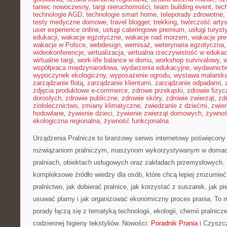
taniec nowoczesny
,
targi nieruchomości
,
team building event
,
tec
technologie AGD
,
technologie smart home
,
teleporady zdrowotne
,
testy medyczne domowe
,
travel blogger
,
trekking
,
twórczość arty
user experience online
,
usługi cateringowe premium
,
usługi turys
edukacji
,
wakacje egzotyczne
,
wakacje nad morzem
,
wakacje pr
wakacje w Polsce
,
webdesign
,
wernisaż
,
weterynaria egzotyczna
wideokonferencje
,
wirtualizacja
,
wirtualna rzeczywistość w edukac
wirtualne targi
,
work-life balance w domu
,
workshop survivalowy
,
w
współpraca międzynarodowa
,
wydarzenia edukacyjne
,
wydawnictw
wypoczynek ekologiczny
,
wyposażenie ogrodu
,
wystawa malarsk
zarządzanie flotą
,
zarządzanie klientami
,
zarządzanie odpadami
,
zdjęcia produktowe e-commerce
,
zdrowe przekąski
,
zdrowie fizyc
dorosłych
,
zdrowie publiczne
,
zdrowie skóry
,
zdrowie zwierząt
,
zd
ziołolecznictwo
,
zmiany klimatyczne
,
zwiedzanie z dziećmi
,
zwie
hodowlane
,
żywienie dzieci
,
żywienie zwierząt domowych
,
żywno
ekologiczna regionalna
,
żywność funkcjonalna
Urządzenia Pralnicze to branżowy serwis internetowy poświęcony 
rozwiązaniom pralniczym, maszynom wykorzystywanym w domach,
pralniach, obiektach usługowych oraz zakładach przemysłowych. 
kompleksowe źródło wiedzy dla osób, które chcą lepiej zrozumieć
pralnictwo, jak dobierać pralnice, jak korzystać z suszarek, jak p
usuwać plamy i jak organizować ekonomiczny proces prania. To 
porady łączą się z tematyką technologii, ekologii, chemii pralnicz
codziennej higieny tekstyliów. Nowości:
Poradnik Prania
i Czyszc