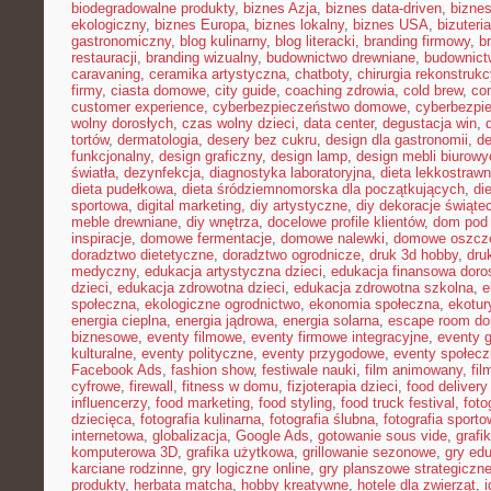
biodegradowalne produkty
,
biznes Azja
,
biznes data-driven
,
bizne
ekologiczny
,
biznes Europa
,
biznes lokalny
,
biznes USA
,
bizuter
gastronomiczny
,
blog kulinarny
,
blog literacki
,
branding firmowy
,
b
restauracji
,
branding wizualny
,
budownictwo drewniane
,
budownict
caravaning
,
ceramika artystyczna
,
chatboty
,
chirurgia rekonstrukc
firmy
,
ciasta domowe
,
city guide
,
coaching zdrowia
,
cold brew
,
co
customer experience
,
cyberbezpieczeństwo domowe
,
cyberbezpi
wolny dorosłych
,
czas wolny dzieci
,
data center
,
degustacja win
,
tortów
,
dermatologia
,
desery bez cukru
,
design dla gastronomii
,
de
funkcjonalny
,
design graficzny
,
design lamp
,
design mebli biurowy
światła
,
dezynfekcja
,
diagnostyka laboratoryjna
,
dieta lekkostraw
dieta pudełkowa
,
dieta śródziemnomorska dla początkujących
,
di
sportowa
,
digital marketing
,
diy artystyczne
,
diy dekoracje świąte
meble drewniane
,
diy wnętrza
,
docelowe profile klientów
,
dom pod 
inspiracje
,
domowe fermentacje
,
domowe nalewki
,
domowe oszcz
doradztwo dietetyczne
,
doradztwo ogrodnicze
,
druk 3d hobby
,
dru
medyczny
,
edukacja artystyczna dzieci
,
edukacja finansowa doro
dzieci
,
edukacja zdrowotna dzieci
,
edukacja zdrowotna szkolna
,
e
społeczna
,
ekologiczne ogrodnictwo
,
ekonomia społeczna
,
ekotur
energia cieplna
,
energia jądrowa
,
energia solarna
,
escape room d
biznesowe
,
eventy filmowe
,
eventy firmowe integracyjne
,
eventy 
kulturalne
,
eventy polityczne
,
eventy przygodowe
,
eventy społec
Facebook Ads
,
fashion show
,
festiwale nauki
,
film animowany
,
fi
cyfrowe
,
firewall
,
fitness w domu
,
fizjoterapia dzieci
,
food delivery
influencerzy
,
food marketing
,
food styling
,
food truck festival
,
foto
dziecięca
,
fotografia kulinarna
,
fotografia ślubna
,
fotografia sport
internetowa
,
globalizacja
,
Google Ads
,
gotowanie sous vide
,
grafi
komputerowa 3D
,
grafika użytkowa
,
grillowanie sezonowe
,
gry ed
karciane rodzinne
,
gry logiczne online
,
gry planszowe strategiczn
produkty
,
herbata matcha
,
hobby kreatywne
,
hotele dla zwierząt
,
i