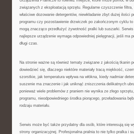
Urządzenia Pralnicze to również miejsce, które może pomóc w 
związanych z eksploatacją sprzętu. Regularne czyszczenie filtra,
właściwe dozowanie detergentów, niewkładanie zbyt dużej ilości 
programu czy pozostawienie drzwiczek po zakończonym cyklu to d
mogą znacząco przedłużyć żywotność pralki lub suszarki. Serwis
najlepsze urządzenie wymaga odpowiedniej pielęgnacji, jeśli ma 
długi czas.
Na stronie ważne są również tematy związane z jakością tkanin p
dowiedzieć się, dlaczego niektóre materiały tracą miękkość, czemu
szorstkie, jak temperatura wpływa na włókna, kiedy nadmiar dete
suszenie ma znaczenie i jak uniknąć zniszczenia delikatnych ubr
ponieważ wiele problemów z praniem nie wynika ze złego sprzętu,
programu, nieodpowiedniego środka piorącego, przeładowania bęb
rodzaju materiału.
Serwis może być także przydatny dla osób, które interesują się 
strony organizacyjnej. Profesjonalna pralnia to nie tylko pralka i 