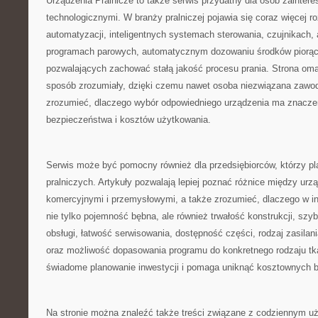
Urządzenia Pralnicze to także serwis przydatny dla osób zainte
technologicznymi. W branży pralniczej pojawia się coraz więcej r
automatyzacji, inteligentnych systemach sterowania, czujnikach, 
programach parowych, automatycznym dozowaniu środków piorąc
pozwalających zachować stałą jakość procesu prania. Strona oma
sposób zrozumiały, dzięki czemu nawet osoba niezwiązana zawod
zrozumieć, dlaczego wybór odpowiedniego urządzenia ma znaczen
bezpieczeństwa i kosztów użytkowania.
Serwis może być pomocny również dla przedsiębiorców, którzy pl
pralniczych. Artykuły pozwalają lepiej poznać różnice między u
komercyjnymi i przemysłowymi, a także zrozumieć, dlaczego w in
nie tylko pojemność bębna, ale również trwałość konstrukcji, szy
obsługi, łatwość serwisowania, dostępność części, rodzaj zasilan
oraz możliwość dopasowania programu do konkretnego rodzaju tka
świadome planowanie inwestycji i pomaga uniknąć kosztownych b
Na stronie można znaleźć także treści związane z codziennym u