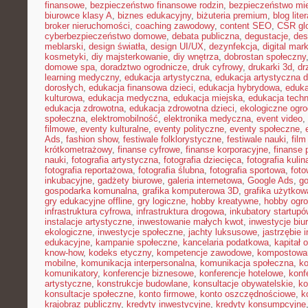
finansowe
,
bezpieczeństwo finansowe rodzin
,
bezpieczeństwo mie
biurowce klasy A
,
biznes edukacyjny
,
biżuteria premium
,
blog lite
broker nieruchomości
,
coaching zawodowy
,
content SEO
,
CSR gl
cyberbezpieczeństwo domowe
,
debata publiczna
,
degustacje
,
des
meblarski
,
design światła
,
design UI/UX
,
dezynfekcja
,
digital mar
kosmetyki
,
diy majsterkowanie
,
diy wnętrza
,
dobrostan społeczny
domowe spa
,
doradztwo ogrodnicze
,
druk cyfrowy
,
drukarki 3d
,
dr
learning medyczny
,
edukacja artystyczna
,
edukacja artystyczna d
dorosłych
,
edukacja finansowa dzieci
,
edukacja hybrydowa
,
eduka
kulturowa
,
edukacja medyczna
,
edukacja miejska
,
edukacja tech
edukacja zdrowotna
,
edukacja zdrowotna dzieci
,
ekologiczne ogro
społeczna
,
elektromobilność
,
elektronika medyczna
,
event video
,
filmowe
,
eventy kulturalne
,
eventy polityczne
,
eventy społeczne
,
Ads
,
fashion show
,
festiwale folklorystyczne
,
festiwale nauki
,
fil
krótkometrażowy
,
finanse cyfrowe
,
finanse korporacyjne
,
finanse 
nauki
,
fotografia artystyczna
,
fotografia dziecięca
,
fotografia kulin
fotografia reportażowa
,
fotografia ślubna
,
fotografia sportowa
,
foto
inkubacyjne
,
gadżety biurowe
,
galeria internetowa
,
Google Ads
,
go
gospodarka komunalna
,
grafika komputerowa 3D
,
grafika użytkow
gry edukacyjne offline
,
gry logiczne
,
hobby kreatywne
,
hobby ogro
infrastruktura cyfrowa
,
infrastruktura drogowa
,
inkubatory startupó
instalacje artystyczne
,
inwestowanie małych kwot
,
inwestycje biu
ekologiczne
,
inwestycje społeczne
,
jachty luksusowe
,
jastrzębie 
edukacyjne
,
kampanie społeczne
,
kancelaria podatkowa
,
kapitał 
know-how
,
kodeks etyczny
,
kompetencje zawodowe
,
kompostowa
mobilne
,
komunikacja interpersonalna
,
komunikacja społeczna
,
ko
komunikatory
,
konferencje biznesowe
,
konferencje hotelowe
,
konf
artystyczne
,
konstrukcje budowlane
,
konsultacje obywatelskie
,
ko
konsultacje społeczne
,
konto firmowe
,
konto oszczędnościowe
,
k
krajobraz publiczny
,
kredyty inwestycyjne
,
kredyty konsumpcyjne