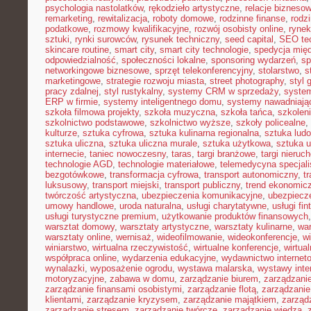
psychologia nastolatków
,
rękodzieło artystyczne
,
relacje bizneso
remarketing
,
rewitalizacja
,
roboty domowe
,
rodzinne finanse
,
rodz
podatkowe
,
rozmowy kwalifikacyjne
,
rozwój osobisty online
,
rynek
sztuki
,
rynki surowców
,
rysunek techniczny
,
seed capital
,
SEO te
skincare routine
,
smart city
,
smart city technologie
,
spedycja mię
odpowiedzialność
,
społeczności lokalne
,
sponsoring wydarzeń
,
sp
networkingowe biznesowe
,
sprzęt telekonferencyjny
,
stolarstwo
,
s
marketingowe
,
strategie rozwoju miasta
,
street photography
,
styl 
pracy zdalnej
,
styl rustykalny
,
systemy CRM w sprzedaży
,
syste
ERP w firmie
,
systemy inteligentnego domu
,
systemy nawadniają
szkoła filmowa projekty
,
szkoła muzyczna
,
szkoła tańca
,
szkolen
szkolnictwo podstawowe
,
szkolnictwo wyższe
,
szkoły policealne
,
kulturze
,
sztuka cyfrowa
,
sztuka kulinarna regionalna
,
sztuka lud
sztuka uliczna
,
sztuka uliczna murale
,
sztuka użytkowa
,
sztuka 
internecie
,
taniec nowoczesny
,
taras
,
targi branżowe
,
targi nieruc
technologie AGD
,
technologie materiałowe
,
telemedycyna specjal
bezgotówkowe
,
transformacja cyfrowa
,
transport autonomiczny
,
t
luksusowy
,
transport miejski
,
transport publiczny
,
trend ekonomic
twórczość artystyczna
,
ubezpieczenia komunikacyjne
,
ubezpiecz
umowy handlowe
,
uroda naturalna
,
usługi charytatywne
,
usługi fin
usługi turystyczne premium
,
użytkowanie produktów finansowych
warsztat domowy
,
warsztaty artystyczne
,
warsztaty kulinarne
,
wa
warsztaty online
,
wernisaż
,
wideofilmowanie
,
wideokonferencje
,
w
winiarstwo
,
wirtualna rzeczywistość
,
wirtualne konferencje
,
wirtual
współpraca online
,
wydarzenia edukacyjne
,
wydawnictwo internet
wynalazki
,
wyposażenie ogrodu
,
wystawa malarska
,
wystawy inte
motoryzacyjne
,
zabawa w domu
,
zarządzanie biurem
,
zarządzan
zarządzanie finansami osobistymi
,
zarządzanie flotą
,
zarządzanie
klientami
,
zarządzanie kryzysem
,
zarządzanie majątkiem
,
zarząd
zarządzanie stresem
,
zarządzanie twórcze
,
zarządzanie wiedzą
,