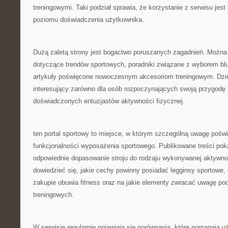
treningowymi. Taki podział sprawia, że korzystanie z serwisu jest
poziomu doświadczenia użytkownika.
Dużą zaletą strony jest bogactwo poruszanych zagadnień. Można z
dotyczące trendów sportowych, poradniki związane z wyborem bl
artykuły poświęcone nowoczesnym akcesoriom treningowym. Dzięk
interesujący zarówno dla osób rozpoczynających swoją przygodę ze
doświadczonych entuzjastów aktywności fizycznej.
ten portal sportowy to miejsce, w którym szczególną uwagę poświę
funkcjonalności wyposażenia sportowego. Publikowane treści poka
odpowiednie dopasowanie stroju do rodzaju wykonywanej aktywno
dowiedzieć się, jakie cechy powinny posiadać legginsy sportowe,
zakupie obuwia fitness oraz na jakie elementy zwracać uwagę po
treningowych.
W serwisie regularnie pojawiają się porównania, które pomagają