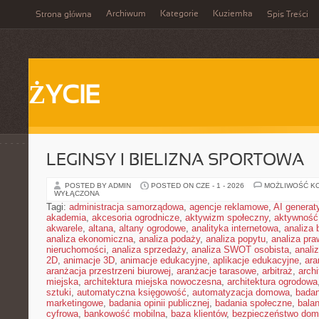
Archiwum
Kategorie
Kuziemka
Strona główna
Spis Treści
ŻYCIE
LEGINSY I BIELIZNA SPORTOWA
POSTED BY ADMIN
POSTED ON CZE - 1 - 2026
MOŻLIWOŚĆ K
WYŁĄCZONA
Tagi:
administracja samorządowa
,
agencje reklamowe
,
AI genera
akademia
,
akcesoria ogrodnicze
,
aktywizm społeczny
,
aktywność
akwarele
,
altana
,
altany ogrodowe
,
analityka internetowa
,
analiza
analiza ekonomiczna
,
analiza podaży
,
analiza popytu
,
analiza pr
nieruchomości
,
analiza sprzedaży
,
analiza SWOT osobista
,
analiz
2D
,
animacje 3D
,
animacje edukacyjne
,
aplikacje edukacyjne
,
ara
aranżacja przestrzeni biurowej
,
aranżacje tarasowe
,
arbitraż
,
archi
miejska
,
architektura miejska nowoczesna
,
architektura ogrodowa
sztuki
,
automatyczna księgowość
,
automatyzacja domowa
,
badan
marketingowe
,
badania opinii publicznej
,
badania społeczne
,
bala
cyfrowa
,
bankowość mobilna
,
baza klientów
,
bezpieczeństwo do