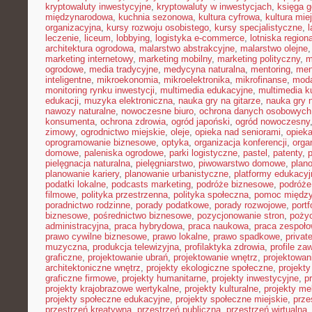
kryptowaluty inwestycyjne
,
kryptowaluty w inwestycjach
,
księga g
międzynarodowa
,
kuchnia sezonowa
,
kultura cyfrowa
,
kultura mie
organizacyjna
,
kursy rozwoju osobistego
,
kursy specjalistyczne
,
l
leczenie
,
liceum
,
lobbying
,
logistyka e-commerce
,
lotniska region
architektura ogrodowa
,
malarstwo abstrakcyjne
,
malarstwo olejne
marketing internetowy
,
marketing mobilny
,
marketing polityczny
,
m
ogrodowe
,
media tradycyjne
,
medycyna naturalna
,
mentoring
,
men
inteligentne
,
mikroekonomia
,
mikroelektronika
,
mikrofinanse
,
moda
monitoring rynku inwestycji
,
multimedia edukacyjne
,
multimedia ku
edukacji
,
muzyka elektroniczna
,
nauka gry na gitarze
,
nauka gry n
nawozy naturalne
,
nowoczesne biuro
,
ochrona danych osobowych
konsumenta
,
ochrona zdrowia
,
ogród japoński
,
ogród nowoczesny
zimowy
,
ogrodnictwo miejskie
,
oleje
,
opieka nad seniorami
,
opiek
oprogramowanie biznesowe
,
optyka
,
organizacja konferencji
,
orga
domowe
,
paleniska ogrodowe
,
parki logistyczne
,
pastel
,
patenty
,
p
pielęgnacja naturalna
,
pielęgniarstwo
,
piwowarstwo domowe
,
plan
planowanie kariery
,
planowanie urbanistyczne
,
platformy edukacyj
podatki lokalne
,
podcasts marketing
,
podróże biznesowe
,
podróże
filmowe
,
polityka przestrzenna
,
polityka społeczna
,
pomoc międz
poradnictwo rodzinne
,
porady podatkowe
,
porady rozwojowe
,
portf
biznesowe
,
pośrednictwo biznesowe
,
pozycjonowanie stron
,
poży
administracyjna
,
praca hybrydowa
,
praca naukowa
,
praca zespoło
prawo cywilne biznesowe
,
prawo lokalne
,
prawo spadkowe
,
privat
muzyczna
,
produkcja telewizyjna
,
profilaktyka zdrowia
,
profile z
graficzne
,
projektowanie ubrań
,
projektowanie wnętrz
,
projektowan
architektoniczne wnętrz
,
projekty ekologiczne społeczne
,
projekty
graficzne firmowe
,
projekty humanitarne
,
projekty inwestycyjne
,
p
projekty krajobrazowe wertykalne
,
projekty kulturalne
,
projekty m
projekty społeczne edukacyjne
,
projekty społeczne miejskie
,
prze
przestrzeń kreatywna
,
przestrzeń publiczna
,
przestrzeń wirtualna