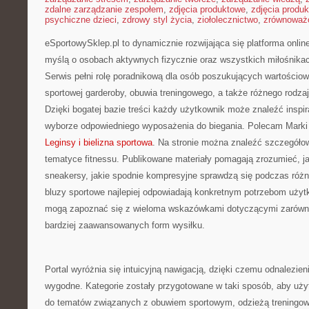
zdalne zarządzanie zespołem
,
zdjęcia produktowe
,
zdjęcia produ
psychiczne dzieci
,
zdrowy styl życia
,
ziołolecznictwo
,
zrównoważo
eSportowySklep.pl to dynamicznie rozwijająca się platforma online
myślą o osobach aktywnych fizycznie oraz wszystkich miłośnika
Serwis pełni rolę poradnikową dla osób poszukujących wartościo
sportowej garderoby, obuwia treningowego, a także różnego rodza
Dzięki bogatej bazie treści każdy użytkownik może znaleźć inspi
wyborze odpowiedniego wyposażenia do biegania. Polecam Marki i
Leginsy i bielizna sportowa
. Na stronie można znaleźć szczegóło
tematyce fitnessu. Publikowane materiały pomagają zrozumieć, j
sneakersy, jakie spodnie kompresyjne sprawdzą się podczas różn
bluzy sportowe najlepiej odpowiadają konkretnym potrzebom uży
mogą zapoznać się z wieloma wskazówkami dotyczącymi zarówno 
bardziej zaawansowanych form wysiłku.
Portal wyróżnia się intuicyjną nawigacją, dzięki czemu odnalezieni
wygodne. Kategorie zostały przygotowane w taki sposób, aby uż
do tematów związanych z obuwiem sportowym, odzieżą treningow