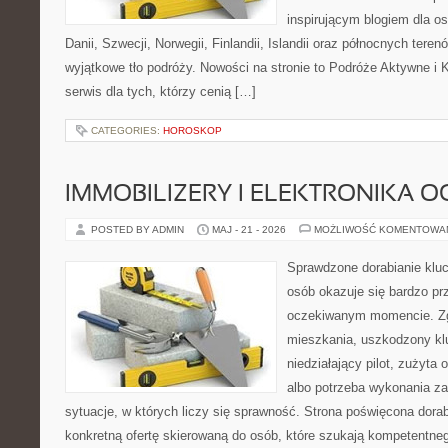
inspirującym blogiem dla o
Danii, Szwecji, Norwegii, Finlandii, Islandii oraz północnych teren
wyjątkowe tło podróży. Nowości na stronie to Podróże Aktywne i
serwis dla tych, którzy cenią […]
CATEGORIES:
HOROSKOP
IMMOBILIZERY I ELEKTRONIKA 
POSTED BY ADMIN
MAJ - 21 - 2026
MOŻLIWOŚĆ KOMENTOWA
Sprawdzone dorabianie klucz
osób okazuje się bardzo pr
oczekiwanym momencie. Zg
mieszkania, uszkodzony k
niedziałający pilot, zużyt
albo potrzeba wykonania z
sytuacje, w których liczy się sprawność. Strona poświęcona dorab
konkretną ofertę skierowaną do osób, które szukają kompetentne