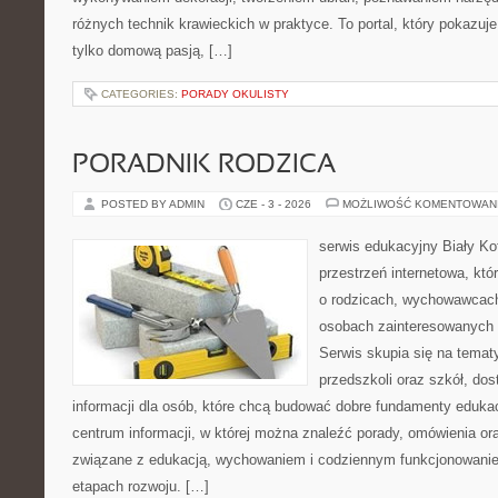
różnych technik krawieckich w praktyce. To portal, który pokazuj
tylko domową pasją, […]
CATEGORIES:
PORADY OKULISTY
PORADNIK RODZICA
POSTED BY ADMIN
CZE - 3 - 2026
MOŻLIWOŚĆ KOMENTOWAN
serwis edukacyjny Biały K
przestrzeń internetowa, któ
o rodzicach, wychowawcach
osobach zainteresowanych
Serwis skupia się na tema
przedszkoli oraz szkół, do
informacji dla osób, które chcą budować dobre fundamenty eduka
centrum informacji, w której można znaleźć porady, omówienia ora
związane z edukacją, wychowaniem i codziennym funkcjonowanie
etapach rozwoju. […]