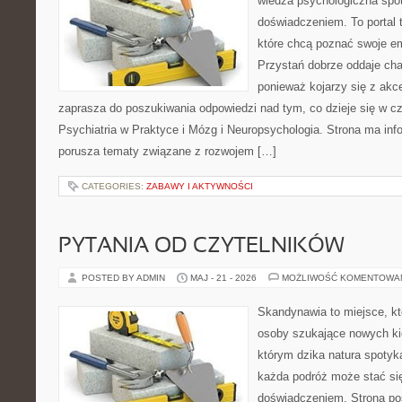
wiedza psychologiczna spo
doświadczeniem. To portal 
które chcą poznać swoje 
Przystań dobrze oddaje cha
ponieważ kojarzy się z akc
zaprasza do poszukiwania odpowiedzi nad tym, co dzieje się w c
Psychiatria w Praktyce i Mózg i Neuropsychologia. Strona ma info
porusza tematy związane z rozwojem […]
CATEGORIES:
ZABAWY I AKTYWNOŚCI
PYTANIA OD CZYTELNIKÓW
POSTED BY ADMIN
MAJ - 21 - 2026
MOŻLIWOŚĆ KOMENTOWA
Skandynawia to miejsce, k
osoby szukające nowych ki
którym dzika natura spotyka
każda podróż może stać s
doświadczeniem. Strona poś