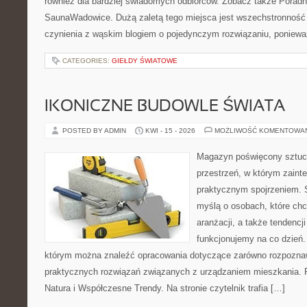
również dla bardziej świadomych odbiorców. Zobacz także Poradn
SaunaWadowice. Dużą zaletą tego miejsca jest wszechstronność 
czynienia z wąskim blogiem o pojedynczym rozwiązaniu, poniewa
CATEGORIES:
GIEŁDY ŚWIATOWE
IKONICZNE BUDOWLE ŚWIATA
POSTED BY ADMIN
KWI - 15 - 2026
MOŻLIWOŚĆ KOMENTOWA
Magazyn poświęcony sztuce
przestrzeń, w którym zaint
praktycznym spojrzeniem. S
myślą o osobach, które ch
aranżacji, a także tendencj
funkcjonujemy na co dzień.
którym można znaleźć opracowania dotyczące zarówno rozpoznawa
praktycznych rozwiązań związanych z urządzaniem mieszkania. P
Natura i Współczesne Trendy. Na stronie czytelnik trafia […]