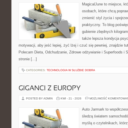
MagicalJune to miejsce, kt
osobach, które chcą popra
zmienić styl życia i spojrz
praktyczny. To blog poświę
gubienie zbędnych kilogram
także lepsza kondycja psyc
motywacji, aby jeść lepiej, żyć lżej i czuć się pewniej, znajdzie tu
Polecam Dieta, Odchudzanie, Zdrowe odżywianie i Superfoods i 
stronie […]
CATEGORIES:
TECHNOLOGIA W SŁUŻBIE DOBRA
GIGANCI Z EUROPY
POSTED BY ADMIN
KWI - 21 - 2026
MOŻLIWOŚĆ KOMENTOWA
Auto Jarmark to współczesn
śledzą światem samochodów
myślą o czytelnikach, któr