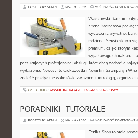
POSTED BY ADMIN
MAJ - 9 - 2026
MOŻLIWOŚĆ KOMENTOWAN
Warszawski Barman to dyna
strona internetowa poświęc
wydarzenia prywatne, banki
rodzinne. Serwis skupia się 
premium, dzięki którym ka
wyjątkowego charakteru. To
poszukujących profesjonalnej obsługi, które chcą zadbać o naj
wydarzenia. Nowości to Ciekawostki i Nowinki i Szampany i Win
znaleźć praktyczne wskazówki związane z mixologią, organizacj
CATEGORIES:
AWARIE INSTALACJI – DIAGNOZA I NAPRAWY
PORADNIKI I TUTORIALE
POSTED BY ADMIN
MAJ - 8 - 2026
MOŻLIWOŚĆ KOMENTOWAN
Feniks Shop to stale poszer