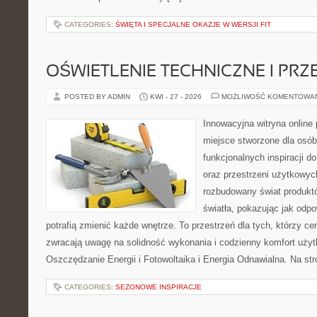
CATEGORIES:
ŚWIĘTA I SPECJALNE OKAZJE W WERSJI FIT
OŚWIETLENIE TECHNICZNE I PR
POSTED BY ADMIN
KWI - 27 - 2026
MOŻLIWOŚĆ KOMENTOWA
Innowacyjna witryna online 
miejsce stworzone dla osób
funkcjonalnych inspiracji d
oraz przestrzeni użytkowyc
rozbudowany świat produkt
światła, pokazując jak odp
potrafią zmienić każde wnętrze. To przestrzeń dla tych, którzy ce
zwracają uwagę na solidność wykonania i codzienny komfort użyt
Oszczędzanie Energii i Fotowoltaika i Energia Odnawialna. Na st
CATEGORIES:
SEZONOWE INSPIRACJE