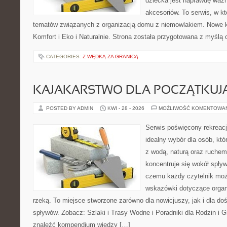
dziecka jest naprawdę wa
akcesoriów. To serwis, w k
tematów związanych z organizacją domu z niemowlakiem. Nowe kat
Komfort i Eko i Naturalnie. Strona została przygotowana z myślą 
CATEGORIES:
Z WĘDKĄ ZA GRANICĄ
KAJAKARSTWO DLA POCZĄTKUJ
POSTED BY ADMIN
KWI - 28 - 2026
MOŻLIWOŚĆ KOMENTOWA
Serwis poświęcony rekreacj
idealny wybór dla osób, któ
z wodą, naturą oraz ruchem
koncentruje się wokół spły
czemu każdy czytelnik moż
wskazówki dotyczące organ
rzeką. To miejsce stworzone zarówno dla nowicjuszy, jak i dla 
spływów. Zobacz: Szlaki i Trasy Wodne i Poradniki dla Rodzin i 
znaleźć kompendium wiedzy […]