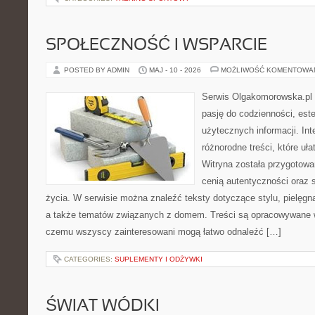
SPOŁECZNOŚĆ I WSPARCIE
POSTED BY ADMIN
MAJ - 10 - 2026
MOŻLIWOŚĆ KOMENTOWA
Serwis Olgakomorowska.pl t
pasję do codzienności, este
użytecznych informacji. Int
różnorodne treści, które uła
Witryna została przygotowa
cenią autentyczności oraz 
życia. W serwisie można znaleźć teksty dotyczące stylu, pielęgn
a także tematów związanych z domem. Treści są opracowywane w
czemu wszyscy zainteresowani mogą łatwo odnaleźć […]
CATEGORIES:
SUPLEMENTY I ODŻYWKI
ŚWIAT WÓDKI