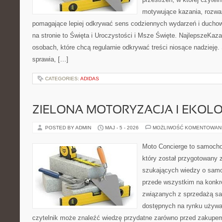
motywujące kazania, rozważ
pomagające lepiej odkrywać sens codziennych wydarzeń i ducho
na stronie to Święta i Uroczystości i Msze Święte. NajlepszeKaza
osobach, które chcą regularnie odkrywać treści niosące nadzieję
sprawia, […]
CATEGORIES:
ADIDAS
ZIELONA MOTORYZACJA I EKOLO
POSTED BY ADMIN
MAJ - 5 - 2026
MOŻLIWOŚĆ KOMENTOWAN
Moto Concierge to samocho
który został przygotowany 
szukających wiedzy o samo
przede wszystkim na konk
związanych z sprzedażą s
dostępnych na rynku używa
czytelnik może znaleźć wiedzę przydatne zarówno przed zakupem 