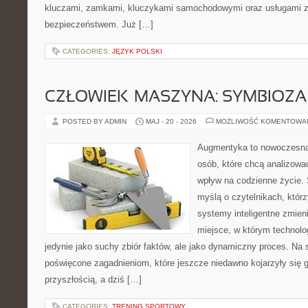
kluczami, zamkami, kluczykami samochodowymi oraz usługami 
bezpieczeństwem. Już […]
CATEGORIES:
JĘZYK POLSKI
CZŁOWIEK–MASZYNA: SYMBIOZA
POSTED BY ADMIN
MAJ - 20 - 2026
MOŻLIWOŚĆ KOMENTOWA
Augmentyka to nowoczesna 
osób, które chcą analizować
wpływ na codzienne życie. 
myślą o czytelnikach, którzy
systemy inteligentne zmien
miejsce, w którym technolog
jedynie jako suchy zbiór faktów, ale jako dynamiczny proces. Na 
poświęcone zagadnieniom, które jeszcze niedawno kojarzyły się g
przyszłością, a dziś […]
CATEGORIES:
TRENING SPORTOWY