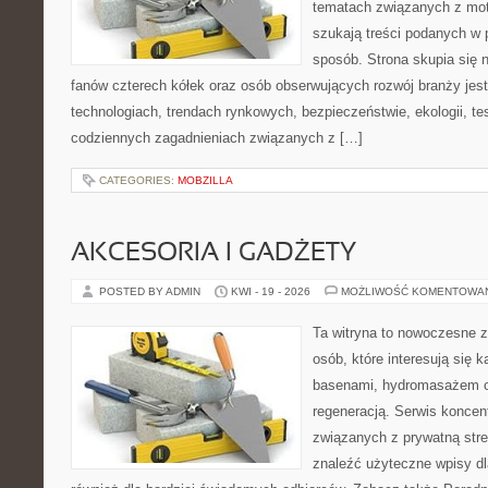
tematach związanych z mot
szukają treści podanych w 
sposób. Strona skupia się 
fanów czterech kółek oraz osób obserwujących rozwój branży jes
technologiach, trendach rynkowych, bezpieczeństwie, ekologii, t
codziennych zagadnieniach związanych z […]
CATEGORIES:
MOBZILLA
AKCESORIA I GADŻETY
POSTED BY ADMIN
KWI - 19 - 2026
MOŻLIWOŚĆ KOMENTOWA
Ta witryna to nowoczesne z
osób, które interesują się k
basenami, hydromasażem o
regeneracją. Serwis koncen
związanych z prywatną stre
znaleźć użyteczne wpisy dl