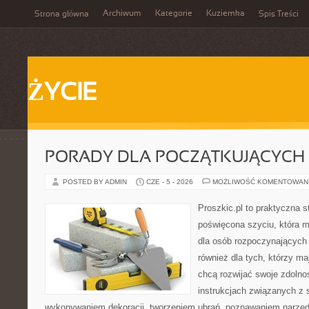
Archiwum
Kategorie
Kuziemka
Strona główna
Spis Treści
ŻYCIE
PORADY DLA POCZĄTKUJĄCYCH 
POSTED BY ADMIN
CZE - 5 - 2026
MOŻLIWOŚĆ KOMENTOWAN
Proszkic.pl to praktyczna s
poświęcona szyciu, która mo
dla osób rozpoczynających p
również dla tych, którzy m
chcą rozwijać swoje zdolnoś
instrukcjach związanych z 
wykonywaniem dekoracji, tworzeniem ubrań, poznawaniem narzę