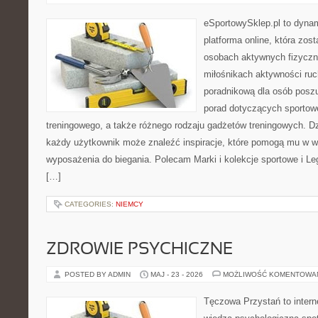
eSportowySklep.pl to dynam
platforma online, która zos
osobach aktywnych fizyczn
miłośnikach aktywności ruch
poradnikową dla osób posz
porad dotyczących sportowe
treningowego, a także różnego rodzaju gadżetów treningowych. Dzi
każdy użytkownik może znaleźć inspiracje, które pomogą mu w 
wyposażenia do biegania. Polecam Marki i kolekcje sportowe i Leg
[…]
CATEGORIES:
NIEMCY
ZDROWIE PSYCHICZNE
POSTED BY ADMIN
MAJ - 23 - 2026
MOŻLIWOŚĆ KOMENTOWA
Tęczowa Przystań to intern