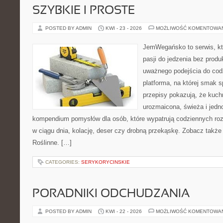
SZYBKIE I PROSTE
POSTED BY ADMIN
KWI - 23 - 2026
MOŻLIWOŚĆ KOMENTOWA
JemWegańsko to serwis, kt
pasji do jedzenia bez prod
uważnego podejścia do cod
platforma, na której smak s
przepisy pokazują, że kuc
urozmaicona, świeża i jedn
kompendium pomysłów dla osób, które wypatrują codziennych roz
w ciągu dnia, kolację, deser czy drobną przekąskę. Zobacz także 
Roślinne. […]
CATEGORIES:
SERYKORYCINSKIE
PORADNIKI ODCHUDZANIA
POSTED BY ADMIN
KWI - 22 - 2026
MOŻLIWOŚĆ KOMENTOWA