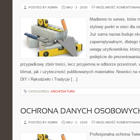
POSTED BY ADMIN
MAJ - 3 - 2026
MOŻLIWOŚĆ KOMENTOWAN
Madlennn to serwis, które 
stylowy punkt w sieci dla o
Już sama nazwa buduje sko
zapamiętywalnym, dlatego 
uwagę użytkowników, którzy
podejście do prezentowania 
przypadkowy zbiór treści, lecz przyjemna w odbiorze przestrzeń,
klimat, jak i użyteczność publikowanych materiałów. Nowości na st
DIY i Rękodzieło i Tradycje […]
CATEGORIES:
ARCHITEKTURA
OCHRONA DANYCH OSOBOWYC
POSTED BY ADMIN
MAJ - 2 - 2026
MOŻLIWOŚĆ KOMENTOWAN
Profesjonalna ochrona Twier