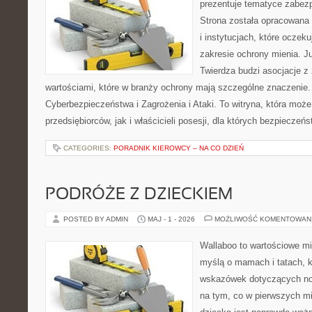
prezentuje tematyce zabez
Strona została opracowana 
i instytucjach, które oczek
zakresie ochrony mienia. 
Twierdza budzi asocjacje z 
wartościami, które w branży ochrony mają szczególne znaczenie
Cyberbezpieczeństwa i Zagrożenia i Ataki. To witryna, która moż
przedsiębiorców, jak i właścicieli posesji, dla których bezpieczeń
CATEGORIES:
PORADNIK KIEROWCY – NA CO DZIEŃ
PODRÓŻE Z DZIECKIEM
POSTED BY ADMIN
MAJ - 1 - 2026
MOŻLIWOŚĆ KOMENTOWAN
Wallaboo to wartościowe mi
myślą o mamach i tatach, 
wskazówek dotyczących now
na tym, co w pierwszych mi