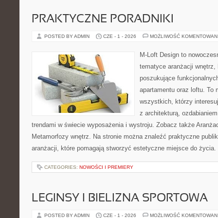
PRAKTYCZNE PORADNIKI
POSTED BY ADMIN
CZE - 1 - 2026
MOŻLIWOŚĆ KOMENTOWAN
M-Loft Design to nowoczes
tematyce aranżacji wnętrz, 
poszukujące funkcjonalnyc
apartamentu oraz loftu. To 
wszystkich, którzy interes
z architekturą, ozdabianie
trendami w świecie wyposażenia i wystroju. Zobacz także Aranżacj
Metamorfozy wnętrz. Na stronie można znaleźć praktyczne publi
aranżacji, które pomagają stworzyć estetyczne miejsce do życia.
CATEGORIES:
NOWOŚCI I PREMIERY
LEGINSY I BIELIZNA SPORTOWA
POSTED BY ADMIN
CZE - 1 - 2026
MOŻLIWOŚĆ KOMENTOWAN