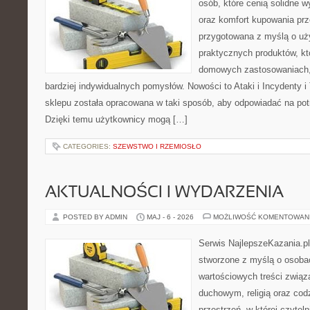
osób, które cenią solidne w
oraz komfort kupowania prze
przygotowana z myślą o uż
praktycznych produktów, kt
domowych zastosowaniach, j
bardziej indywidualnych pomysłów. Nowości to Ataki i Incydenty i 
sklepu została opracowana w taki sposób, aby odpowiadać na pot
Dzięki temu użytkownicy mogą […]
CATEGORIES:
SZEWSTWO I RZEMIOSŁO
AKTUALNOŚCI I WYDARZENIA
POSTED BY ADMIN
MAJ - 6 - 2026
MOŻLIWOŚĆ KOMENTOWAN
Serwis NajlepszeKazania.p
stworzone z myślą o osobac
wartościowych treści zwią
duchowym, religią oraz codz
przestrzeń, w której czyte