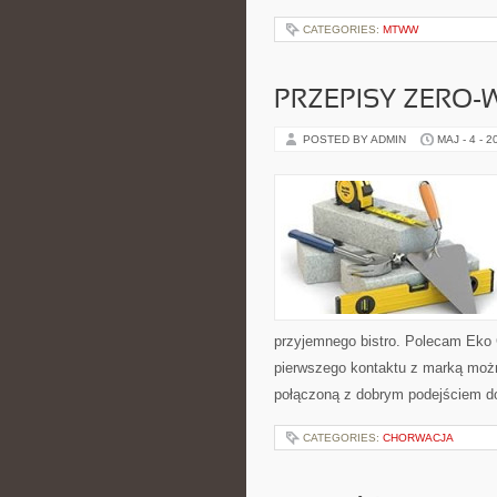
CATEGORIES:
MTWW
PRZEPISY ZERO-
POSTED BY ADMIN
MAJ - 4 - 2
przyjemnego bistro. Polecam Eko 
pierwszego kontaktu z marką można
połączoną z dobrym podejściem d
CATEGORIES:
CHORWACJA