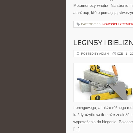
Metamorfozy wnętrz. Na stronie m
aranżacji, które pomagają stworzy
CATEGORIES:
NOWOŚCI I PREMIE
LEGINSY I BIEL
POSTED BY ADMIN
CZE - 1 - 2
treningowego, a także różnego rod
każdy użytkownik może znaleźć i
wyposażenia do biegania. Polecam 
[…]