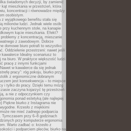
ilka świadomych decyzji, by zamienić
kąt mieszkania w przestrzeń, która
wiu, koncentracji i równowadze między
iem osobistym.
 z wyjątkowego benefitu stała się
ą milionów ludzi. Jednak wiele osób
e przy kuchennym stole, na kanapie
adkowym kącie mieszkania. Efekt?
 problemy z koncentracją, mieszanie
rywatnego z zawodowym. Dobrze
ne domowe biuro potrafi to wszystko
. Oddzielenie przestrzeni: nawet jeśli
 kawalerce Idealny scenariusz to
 na biuro. W praktyce większość ludzi
ć pracę z innymi funkcjami
 Nawet w kawalerce da się jednak
trefę pracy”: róg pokoju, biurko przy
stolik z ergonomiczne dobranym
luczem jest konsekwencja – to miejsce
cy i tylko do pracy. Dzięki temu mózg
zasie zaczyna kojarzyć tę przestrzeń
ją, a nie z odpoczynkiem czy
gonomia ponad estetyką (ale najlepiej
ie) Piękne biurko z Instagrama nie
 wygodne. Krzesło z miękkimi
może nie mieć żadnego podparcia
. Tymczasem przy 6–8 godzinach
ędzonych przy komputerze ergonomia
etem. Warto zadbać o: krzesło z
sokości i podparciem pleców, biurko na