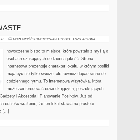
WASTE
PRZEPISY
026
MOŻLIWOŚĆ KOMENTOWANIA
ZOSTAŁA WYŁĄCZONA
ZERO-
WASTE
nowoczesne bistro to miejsce, które powstało z myślą o
osobach szukających codzienną jakość. Strona
internetowa prezentuje charakter lokalu, w którym posiłki
mają być nie tylko świeże, ale również dopasowane do
codziennego rytmu. To internetowa wizytówka, która
może zainteresować odwiedzających, poszukujących
Gadżety i Akcesoria i Planowanie Posiłków. Już od
 odnieść wrażenie, że ten lokal stawia na prostotę
o […]