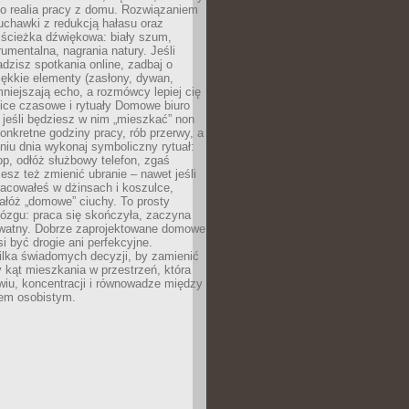
ko realia pracy z domu. Rozwiązaniem
uchawki z redukcją hałasu oraz
 ścieżka dźwiękowa: biały szum,
umentalna, nagrania natury. Jeśli
dzisz spotkania online, zadbaj o
ękkie elementy (zasłony, dywan,
niejszają echo, a rozmówcy lepiej cię
ice czasowe i rytuały Domowe biuro
, jeśli będziesz w nim „mieszkać” non
konkretne godziny pracy, rób przerwy, a
iu dnia wykonaj symboliczny rytuał:
op, odłóż służbowy telefon, zgaś
sz też zmienić ubranie – nawet jeśli
racowałeś w dżinsach i koszulce,
ałóż „domowe” ciuchy. To prosty
ózgu: praca się skończyła, zaczyna
ywatny. Dobrze zaprojektowane domowe
si być drogie ani perfekcyjne.
ilka świadomych decyzji, by zamienić
kąt mieszkania w przestrzeń, która
wiu, koncentracji i równowadze między
iem osobistym.