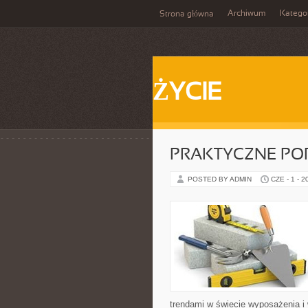
Archiwum
Katego
Strona główna
ŻYCIE
PRAKTYCZNE PO
POSTED BY ADMIN
CZE - 1 - 2
trendami w świecie wyposażenia i 