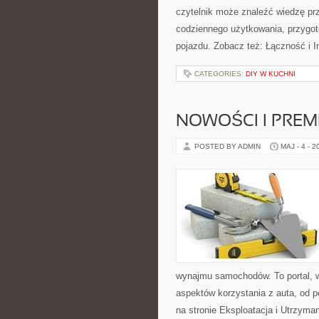
czytelnik może znaleźć wiedzę pr
codziennego użytkowania, przygo
pojazdu. Zobacz też: Łączność i In
CATEGORIES:
DIY W KUCHNI
NOWOŚCI I PREM
POSTED BY ADMIN
MAJ - 4 - 2
wynajmu samochodów. To portal, 
aspektów korzystania z auta, od 
na stronie Eksploatacja i Utrzyman