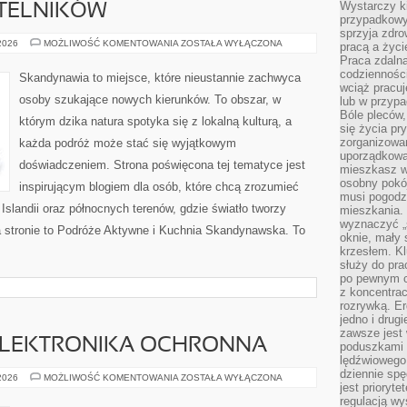
Wystarczy k
YTELNIKÓW
przypadkowy 
sprzyja zdro
PYTANIA
 2026
MOŻLIWOŚĆ KOMENTOWANIA
ZOSTAŁA WYŁĄCZONA
pracą a życ
OD
Praca zdalna
CZYTELNIKÓW
codzienności
Skandynawia to miejsce, które nieustannie zachwyca
wciąż pracuj
osoby szukające nowych kierunków. To obszar, w
lub w przyp
Bóle pleców,
którym dzika natura spotyka się z lokalną kulturą, a
się życia p
zorganizowa
każda podróż może stać się wyjątkowym
uporządkować
doświadczeniem. Strona poświęcona tej tematyce jest
mieszkasz w
osobny pokój
inspirującym blogiem dla osób, które chcą zrozumieć
musi pogodzi
, Islandii oraz północnych terenów, gdzie światło tworzy
mieszkania.
wyznaczyć „s
a stronie to Podróże Aktywne i Kuchnia Skandynawska. To
oknie, mały 
krzesłem. K
służy do pra
po pewnym c
z koncentrac
rozrywką. Er
jedno i drug
zawsze jest
 ELEKTRONIKA OCHRONNA
poduszkami 
lędźwiowego
dziennie sp
IMMOBILIZERY
 2026
MOŻLIWOŚĆ KOMENTOWANIA
ZOSTAŁA WYŁĄCZONA
jest prioryt
I
ELEKTRONIKA
regulacją wy
OCHRONNA