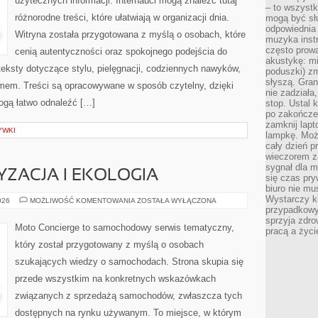
użytecznych informacji. Internauci mogą znaleźć tutaj
– to wszyst
różnorodne treści, które ułatwiają w organizacji dnia.
mogą być sł
odpowiednia
Witryna została przygotowana z myślą o osobach, które
muzyka instr
często prowa
cenią autentyczności oraz spokojnego podejścia do
akustykę: mi
eksty dotyczące stylu, pielęgnacji, codziennych nawyków,
poduszki) zm
słyszą. Gran
mem. Treści są opracowywane w sposób czytelny, dzięki
nie zadziała
gą łatwo odnaleźć […]
stop. Ustal 
po zakończen
zamknij lapt
YWKI
lampkę. Może
cały dzień p
wieczorem z
sygnał dla m
ZACJA I EKOLOGIA
się czas pr
biuro nie mu
Wystarczy k
ZIELONA
026
MOŻLIWOŚĆ KOMENTOWANIA
ZOSTAŁA WYŁĄCZONA
MOTORYZACJA
przypadkowy 
I
sprzyja zdro
EKOLOGIA
Moto Concierge to samochodowy serwis tematyczny,
pracą a życ
który został przygotowany z myślą o osobach
szukających wiedzy o samochodach. Strona skupia się
przede wszystkim na konkretnych wskazówkach
związanych z sprzedażą samochodów, zwłaszcza tych
dostępnych na rynku używanym. To miejsce, w którym