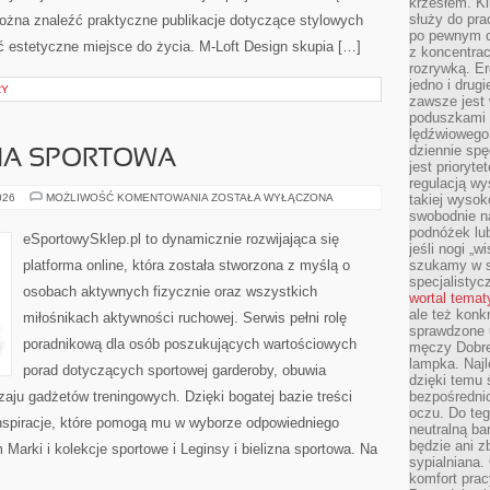
krzesłem. K
służy do pra
ożna znaleźć praktyczne publikacje dotyczące stylowych
po pewnym c
ć estetyczne miejsce do życia. M-Loft Design skupia […]
z koncentrac
rozrywką. Er
jedno i drug
RY
zawsze jest
poduszkami 
lędźwiowego
dziennie sp
IZNA SPORTOWA
jest prioryt
regulacją wy
LEGINSY
026
MOŻLIWOŚĆ KOMENTOWANIA
ZOSTAŁA WYŁĄCZONA
takiej wysok
I
swobodnie na
BIELIZNA
podnóżek lu
SPORTOWA
eSportowySklep.pl to dynamicznie rozwijająca się
jeśli nogi „w
platforma online, która została stworzona z myślą o
szukamy w s
specjalistyc
osobach aktywnych fizycznie oraz wszystkich
wortal tema
ale też konk
miłośnikach aktywności ruchowej. Serwis pełni rolę
sprawdzone u
poradnikową dla osób poszukujących wartościowych
męczy Dobre 
lampka. Najl
porad dotyczących sportowej garderoby, obuwia
dzięki temu 
zaju gadżetów treningowych. Dzięki bogatej bazie treści
bezpośredni
oczu. Do te
nspiracje, które pomogą mu w wyborze odpowiedniego
neutralną ba
będzie ani zb
Marki i kolekcje sportowe i Leginsy i bielizna sportowa. Na
sypialniana.
komfort prac