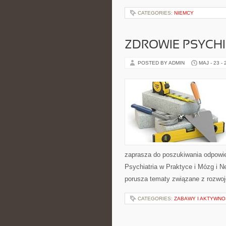
CATEGORIES:
NIEMCY
ZDROWIE PSYCH
POSTED BY ADMIN
MAJ - 23 -
zaprasza do poszukiwania odpowie
Psychiatria w Praktyce i Mózg i N
porusza tematy związane z rozwo
CATEGORIES:
ZABAWY I AKTYWNO