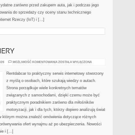
zydatne zarówno przed zakupem auta, jak i podczas jego
towania do sprzedaży czy oceny stanu technicznego
ternet Rzeczy (IoT) i […]
IERY
NOWOŚCI
026
MOŻLIWOŚĆ KOMENTOWANIA
ZOSTAŁA WYŁĄCZONA
I
PREMIERY
Rentdabcar to praktyczny serwis internetowy stworzony
z myślą o osobach, które szukają wiedzy o autach.
Strona porządkuje wiele konkretnych tematów
związanych z samochodami, dzięki czemu może być
praktycznym poradnikiem zarówno dla miłośników
motoryzacji, jak i dla tych, którzy dopiero analizują świat
w którym można znaleźć omówienia dotyczące różnych
porównywania ofert wynajmu aż po ubezpieczenia. Nowości
ie i […]