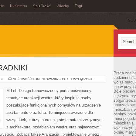
rie
Kuziemka
Tagi
Spis Treści
Włochy
SUB
RADNIKI
Praca zdalna
codzienności
PRAKTYCZNE
026
MOŻLIWOŚĆ KOMENTOWANIA
ZOSTAŁA WYŁĄCZONA
wciąż pracuj
PORADNIKI
lub w przyp
M-Loft Design to nowoczesny portal poświęcony
Bóle pleców,
się życia p
tematyce aranżacji wnętrz, który inspiruje osoby
zorganizowa
uporządkować
poszukujące funkcjonalnych pomysłów na urządzenie
mieszkasz w
apartamentu oraz loftu. To miejsce stworzone dla
osobny pokój
musi pogodzi
wszystkich, którzy interesują się tematami związanymi
mieszkania.
z architekturą, ozdabianiem wnętrz oraz najnowszymi
wyznaczyć „s
oknie, mały 
wystroju. Zobacz także Aranżacja i projektowanie wnętrz i