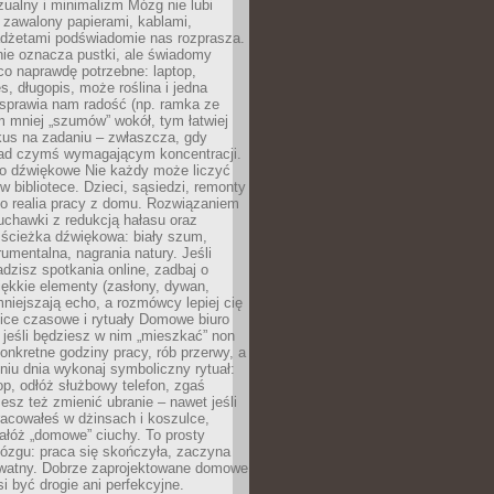
ualny i minimalizm Mózg nie lubi
 zawalony papierami, kablami,
adżetami podświadomie nas rozprasza.
nie oznacza pustki, ale świadomy
co naprawdę potrzebne: laptop,
es, długopis, może roślina i jedna
 sprawia nam radość (np. ramka ze
m mniej „szumów” wokół, tym łatwiej
kus na zadaniu – zwłaszcza, gdy
ad czymś wymagającym koncentracji.
ło dźwiękowe Nie każdy może liczyć
 w bibliotece. Dzieci, sąsiedzi, remonty
ko realia pracy z domu. Rozwiązaniem
uchawki z redukcją hałasu oraz
 ścieżka dźwiękowa: biały szum,
umentalna, nagrania natury. Jeśli
dzisz spotkania online, zadbaj o
ękkie elementy (zasłony, dywan,
niejszają echo, a rozmówcy lepiej cię
ice czasowe i rytuały Domowe biuro
, jeśli będziesz w nim „mieszkać” non
konkretne godziny pracy, rób przerwy, a
iu dnia wykonaj symboliczny rytuał:
op, odłóż służbowy telefon, zgaś
sz też zmienić ubranie – nawet jeśli
racowałeś w dżinsach i koszulce,
ałóż „domowe” ciuchy. To prosty
ózgu: praca się skończyła, zaczyna
ywatny. Dobrze zaprojektowane domowe
si być drogie ani perfekcyjne.