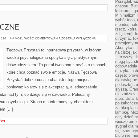
Porządek wiz
chaosu. Blat
kubkami i g
Minimalizm 
wybór tego, 
monitor, not
ICZNE
rzecz, która
zdjęciem). I
utrzymać fo
ZDROWIE
 2026
MOŻLIWOŚĆ KOMENTOWANIA
ZOSTAŁA WYŁĄCZONA
PSYCHICZNE
pracujemy n
Akustyka i t
Tęczowa Przystań to internetowa przystań, w którym
na ciszę jak
– to wszyst
wiedza psychologiczna spotyka się z praktycznym
mogą być sł
doświadczeniem. To portal tworzona z myślą o osobach,
odpowiednia
muzyka instr
które chcą poznać swoje emocje. Nazwa Tęczowa
często prowa
Przystań dobrze oddaje charakter tego miejsca,
akustykę: mi
poduszki) zm
ponieważ kojarzy się z akceptacją, a jednocześnie
słyszą. Gran
nie zadziała
dzi nad tym, co dzieje się w człowieku. Polecamy
stop. Ustal 
europsychologia. Strona ma informacyjny charakter i
po zakończen
zamknij lapt
jem […]
lampkę. Może
cały dzień p
wieczorem z
ŚCI
sygnał dla m
się czas pr
biuro nie mu