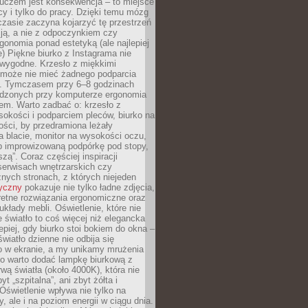
luczem jest konsekwencja – to miejsce
cy i tylko do pracy. Dzięki temu mózg
zasie zaczyna kojarzyć tę przestrzeń
ją, a nie z odpoczynkiem czy
gonomia ponad estetyką (ale najlepiej
ie) Piękne biurko z Instagrama nie
 wygodne. Krzesło z miękkimi
może nie mieć żadnego podparcia
. Tymczasem przy 6–8 godzinach
ędzonych przy komputerze ergonomia
etem. Warto zadbać o: krzesło z
sokości i podparciem pleców, biurko na
ości, by przedramiona leżały
 blacie, monitor na wysokości oczu,
b improwizowaną podpórkę pod stopy,
iszą”. Coraz częściej inspiracji
erwisach wnętrzarskich czy
znych stronach, z których niejeden
tyczny
pokazuje nie tylko ładne zdjęcia,
retne rozwiązania ergonomiczne oraz
kłady mebli. Oświetlenie, które nie
światło to coś więcej niż elegancka
epiej, gdy biurko stoi bokiem do okna –
światło dzienne nie odbija się
o w ekranie, a my unikamy mrużenia
go warto dodać lampkę biurkową z
rwą światła (około 4000K), która nie
yt „szpitalna”, ani zbyt żółta i
 Oświetlenie wpływa nie tylko na
y, ale i na poziom energii w ciągu dnia.