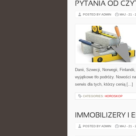
PYTANIA OD CZ
POSTED BY ADMIN
MAJ - 21 -
Danii, Szwecji, Norwegii, Finlandii
wyjątkowe tło podróży. Nowości n
serwis dla tych, którzy cenią […]
CATEGORIES:
HOROSKOP
IMMOBILIZERY I
POSTED BY ADMIN
MAJ - 21 -