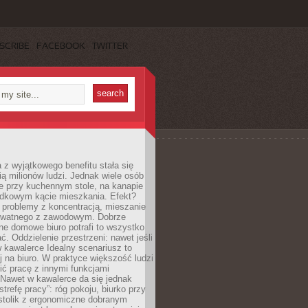
SCRIBE
FACEBOOK
TWITTER
 z wyjątkowego benefitu stała się
ą milionów ludzi. Jednak wiele osób
e przy kuchennym stole, na kanapie
adkowym kącie mieszkania. Efekt?
 problemy z koncentracją, mieszanie
rywatnego z zawodowym. Dobrze
ne domowe biuro potrafi to wszystko
. Oddzielenie przestrzeni: nawet jeśli
 kawalerce Idealny scenariusz to
 na biuro. W praktyce większość ludzi
ć pracę z innymi funkcjami
 Nawet w kawalerce da się jednak
trefę pracy”: róg pokoju, biurko przy
stolik z ergonomiczne dobranym