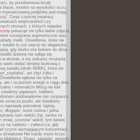
ości, by przedramiona leżały
 blacie, monitor na wysokości oczu,
b improwizowaną podpórkę pod stopy,
iszą”. Coraz częściej inspiracji
erwisach wnętrzarskich czy
znych stronach, z których niejeden
tyczny
pokazuje nie tylko ładne zdjęcia,
retne rozwiązania ergonomiczne oraz
kłady mebli. Oświetlenie, które nie
światło to coś więcej niż elegancka
epiej, gdy biurko stoi bokiem do okna –
światło dzienne nie odbija się
o w ekranie, a my unikamy mrużenia
go warto dodać lampkę biurkową z
rwą światła (około 4000K), która nie
yt „szpitalna”, ani zbyt żółta i
 Oświetlenie wpływa nie tylko na
y, ale i na poziom energii w ciągu dnia.
ualny i minimalizm Mózg nie lubi
 zawalony papierami, kablami,
adżetami podświadomie nas rozprasza.
nie oznacza pustki, ale świadomy
co naprawdę potrzebne: laptop,
es, długopis, może roślina i jedna
 sprawia nam radość (np. ramka ze
m mniej „szumów” wokół, tym łatwiej
kus na zadaniu – zwłaszcza, gdy
ad czymś wymagającym koncentracji.
ło dźwiękowe Nie każdy może liczyć
 w bibliotece. Dzieci, sąsiedzi, remonty