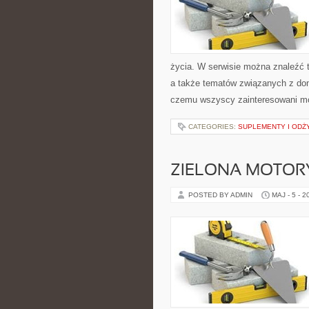
życia. W serwisie można znaleźć t
a także tematów związanych z do
czemu wszyscy zainteresowani mo
CATEGORIES:
SUPLEMENTY I ODŻ
ZIELONA MOTORY
POSTED BY ADMIN
MAJ - 5 - 2