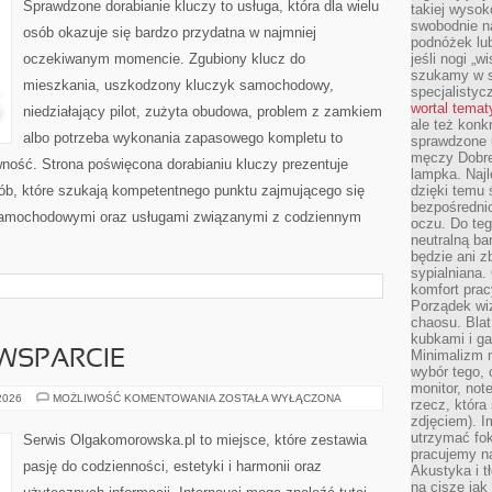
Sprawdzone dorabianie kluczy to usługa, która dla wielu
takiej wysok
swobodnie na
osób okazuje się bardzo przydatna w najmniej
podnóżek lu
oczekiwanym momencie. Zgubiony klucz do
jeśli nogi „w
szukamy w s
mieszkania, uszkodzony kluczyk samochodowy,
specjalistyc
wortal tema
niedziałający pilot, zużyta obudowa, problem z zamkiem
ale też konk
albo potrzeba wykonania zapasowego kompletu to
sprawdzone u
męczy Dobre 
awność. Strona poświęcona dorabianiu kluczy prezentuje
lampka. Najl
sób, które szukają kompetentnego punktu zajmującego się
dzięki temu 
bezpośredni
samochodowymi oraz usługami związanymi z codziennym
oczu. Do te
neutralną ba
będzie ani zb
sypialniana.
komfort prac
Porządek wiz
chaosu. Blat
kubkami i g
Minimalizm 
WSPARCIE
wybór tego, 
monitor, not
SPOŁECZNOŚĆ
 2026
MOŻLIWOŚĆ KOMENTOWANIA
ZOSTAŁA WYŁĄCZONA
rzecz, która
I
zdjęciem). I
WSPARCIE
utrzymać fo
Serwis Olgakomorowska.pl to miejsce, które zestawia
pracujemy n
pasję do codzienności, estetyki i harmonii oraz
Akustyka i t
na ciszę jak