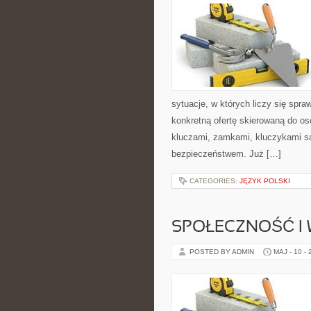
sytuacje, w których liczy się spr
konkretną ofertę skierowaną do o
kluczami, zamkami, kluczykami 
bezpieczeństwem. Już […]
CATEGORIES:
JĘZYK POLSKI
SPOŁECZNOŚĆ I 
POSTED BY ADMIN
MAJ - 10 -