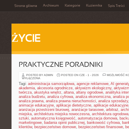
Archiwum
Kategorie
Kuziemka
Strona główna
Spis Treści
ŻYCIE
PRAKTYCZNE PORADNIKI
POSTED BY ADMIN
POSTED ON CZE - 1 - 2026
MOŻLIWOŚĆ K
WYŁĄCZONA
Tagi:
administracja samorządowa
,
agencje reklamowe
,
AI genera
akademia
,
akcesoria ogrodnicze
,
aktywizm ekologiczny
,
aktywizm
twórcza
,
akustyka wnętrz
,
altana
,
altany ogrodowe
,
analityka inte
analiza budżetu
,
analiza cyfrowa
,
analiza ekonomiczna
,
analiza p
analiza prawna
,
analiza prawna nieruchomości
,
analiza sprzedaży
animacje edukacyjne
,
aplikacje dietetyczne
,
aplikacje edukacyjne
aranżacja przestrzeni biurowej
,
aranżacje tarasowe
,
arbitraż
,
archi
miejska
,
architektura miejska nowoczesna
,
architektura ogrodowa
sztuki
,
automatyczna księgowość
,
automatyzacja domowa
,
back
marketingowe
,
badania opinii publicznej
,
bankowość cyfrowa
,
ban
klientów
,
bezpieczeństwo domowe
,
bezpieczeństwo finansowe
,
be