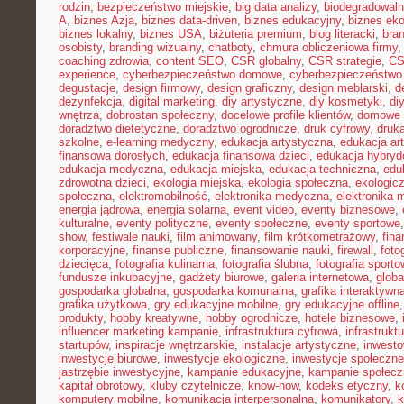
rodzin
,
bezpieczeństwo miejskie
,
big data analizy
,
biodegradowaln
A
,
biznes Azja
,
biznes data-driven
,
biznes edukacyjny
,
biznes eko
biznes lokalny
,
biznes USA
,
biżuteria premium
,
blog literacki
,
bra
osobisty
,
branding wizualny
,
chatboty
,
chmura obliczeniowa firmy
coaching zdrowia
,
content SEO
,
CSR globalny
,
CSR strategie
,
CS
experience
,
cyberbezpieczeństwo domowe
,
cyberbezpieczeństwo
degustacje
,
design firmowy
,
design graficzny
,
design meblarski
,
d
dezynfekcja
,
digital marketing
,
diy artystyczne
,
diy kosmetyki
,
di
wnętrza
,
dobrostan społeczny
,
docelowe profile klientów
,
domowe 
doradztwo dietetyczne
,
doradztwo ogrodnicze
,
druk cyfrowy
,
druka
szkolne
,
e-learning medyczny
,
edukacja artystyczna
,
edukacja ar
finansowa dorosłych
,
edukacja finansowa dzieci
,
edukacja hybry
edukacja medyczna
,
edukacja miejska
,
edukacja techniczna
,
edu
zdrowotna dzieci
,
ekologia miejska
,
ekologia społeczna
,
ekologic
społeczna
,
elektromobilność
,
elektronika medyczna
,
elektronika 
energia jądrowa
,
energia solarna
,
event video
,
eventy biznesowe
,
kulturalne
,
eventy polityczne
,
eventy społeczne
,
eventy sportowe
show
,
festiwale nauki
,
film animowany
,
film krótkometrażowy
,
fin
korporacyjne
,
finanse publiczne
,
finansowanie nauki
,
firewall
,
foto
dziecięca
,
fotografia kulinarna
,
fotografia ślubna
,
fotografia sport
fundusze inkubacyjne
,
gadżety biurowe
,
galeria internetowa
,
globa
gospodarka globalna
,
gospodarka komunalna
,
grafika interaktywn
grafika użytkowa
,
gry edukacyjne mobilne
,
gry edukacyjne offline
produkty
,
hobby kreatywne
,
hobby ogrodnicze
,
hotele biznesowe
,
influencer marketing kampanie
,
infrastruktura cyfrowa
,
infrastrukt
startupów
,
inspiracje wnętrzarskie
,
instalacje artystyczne
,
inwesto
inwestycje biurowe
,
inwestycje ekologiczne
,
inwestycje społeczne
jastrzębie inwestycyjne
,
kampanie edukacyjne
,
kampanie społecz
kapitał obrotowy
,
kluby czytelnicze
,
know-how
,
kodeks etyczny
,
k
komputery mobilne
,
komunikacja interpersonalna
,
komunikatory
,
k