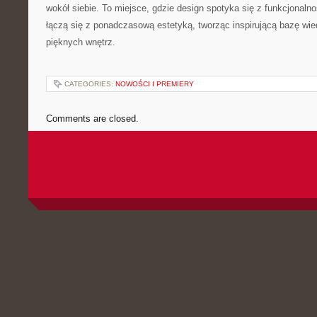
wokół siebie. To miejsce, gdzie design spotyka się z funkcjonal
łączą się z ponadczasową estetyką, tworząc inspirującą bazę wi
pięknych wnętrz.
CATEGORIES:
NOWOŚCI I PREMIERY
Comments are closed.