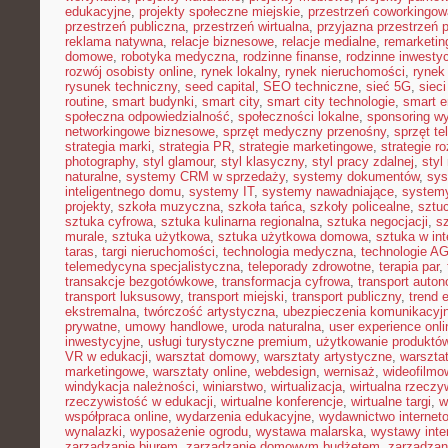
edukacyjne
,
projekty społeczne miejskie
,
przestrzeń coworkingow
przestrzeń publiczna
,
przestrzeń wirtualna
,
przyjazna przestrzeń 
reklama natywna
,
relacje biznesowe
,
relacje medialne
,
remarketin
domowe
,
robotyka medyczna
,
rodzinne finanse
,
rodzinne inwestyc
rozwój osobisty online
,
rynek lokalny
,
rynek nieruchomości
,
rynek
rysunek techniczny
,
seed capital
,
SEO techniczne
,
sieć 5G
,
siec
routine
,
smart budynki
,
smart city
,
smart city technologie
,
smart e
społeczna odpowiedzialność
,
społeczności lokalne
,
sponsoring w
networkingowe biznesowe
,
sprzęt medyczny przenośny
,
sprzęt te
strategia marki
,
strategia PR
,
strategie marketingowe
,
strategie r
photography
,
styl glamour
,
styl klasyczny
,
styl pracy zdalnej
,
styl
naturalne
,
systemy CRM w sprzedaży
,
systemy dokumentów
,
sys
inteligentnego domu
,
systemy IT
,
systemy nawadniające
,
systemy
projekty
,
szkoła muzyczna
,
szkoła tańca
,
szkoły policealne
,
sztuc
sztuka cyfrowa
,
sztuka kulinarna regionalna
,
sztuka negocjacji
,
sz
murale
,
sztuka użytkowa
,
sztuka użytkowa domowa
,
sztuka w int
taras
,
targi nieruchomości
,
technologia medyczna
,
technologie A
telemedycyna specjalistyczna
,
teleporady zdrowotne
,
terapia par
,
transakcje bezgotówkowe
,
transformacja cyfrowa
,
transport auto
transport luksusowy
,
transport miejski
,
transport publiczny
,
trend 
ekstremalna
,
twórczość artystyczna
,
ubezpieczenia komunikacyj
prywatne
,
umowy handlowe
,
uroda naturalna
,
user experience onli
inwestycyjne
,
usługi turystyczne premium
,
użytkowanie produktó
VR w edukacji
,
warsztat domowy
,
warsztaty artystyczne
,
warsztat
marketingowe
,
warsztaty online
,
webdesign
,
wernisaż
,
wideofilmo
windykacja należności
,
winiarstwo
,
wirtualizacja
,
wirtualna rzeczy
rzeczywistość w edukacji
,
wirtualne konferencje
,
wirtualne targi
,
w
współpraca online
,
wydarzenia edukacyjne
,
wydawnictwo internet
wynalazki
,
wyposażenie ogrodu
,
wystawa malarska
,
wystawy inte
zarządzanie biurem
,
zarządzanie domowym budżetem
,
zarządzan