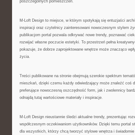
poszczególnych pomieszczeń.
M-Loft Design to miejsce, w którym spotykają się entuzjaści arch
inspiracji oraz czytelnicy zainteresowani nowoczesnym stylem ży
publikacjom portal pozwala odkrywać nowe trendy, poznawać ciek
rozwijać własne poczucie estetyki. To przestrzeń pełna kreatywny
pokazuje, że dobrze zaprojektowane wnętrze może znacząco wpł
życia.
Treści publikowane na stronie obejmują szerokie spektrum temat
mieszkań, dzięki czemu każdy odwiedzający może znaleźć coś dl
preferujące nowoczesną oszczędność form, jak i zwolennicy bardz
odnajdą tutaj wartościowe materiały i inspiracje.
M-Loft Design nieustannie śledzi aktualne trendy, prezentując ro
współczesnym oczekiwaniom użytkowników. Dzięki temu portal st
dla wszystkich, którzy chcą tworzyć stylowe wnętrza i świadomie