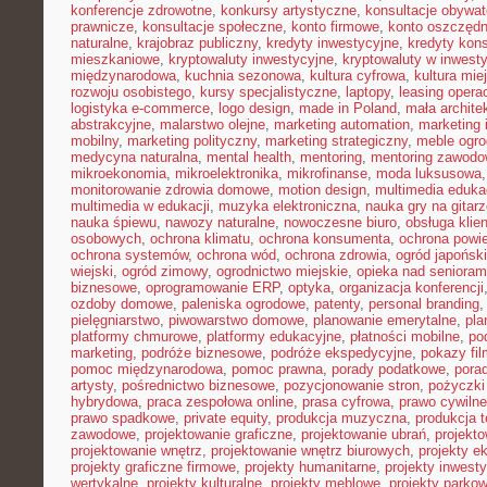
konferencje zdrowotne
,
konkursy artystyczne
,
konsultacje obywat
prawnicze
,
konsultacje społeczne
,
konto firmowe
,
konto oszczęd
naturalne
,
krajobraz publiczny
,
kredyty inwestycyjne
,
kredyty kon
mieszkaniowe
,
kryptowaluty inwestycyjne
,
kryptowaluty w inwest
międzynarodowa
,
kuchnia sezonowa
,
kultura cyfrowa
,
kultura mie
rozwoju osobistego
,
kursy specjalistyczne
,
laptopy
,
leasing opera
logistyka e-commerce
,
logo design
,
made in Poland
,
mała archite
abstrakcyjne
,
malarstwo olejne
,
marketing automation
,
marketing 
mobilny
,
marketing polityczny
,
marketing strategiczny
,
meble ogr
medycyna naturalna
,
mental health
,
mentoring
,
mentoring zawodo
mikroekonomia
,
mikroelektronika
,
mikrofinanse
,
moda luksusowa
monitorowanie zdrowia domowe
,
motion design
,
multimedia eduka
multimedia w edukacji
,
muzyka elektroniczna
,
nauka gry na gitar
nauka śpiewu
,
nawozy naturalne
,
nowoczesne biuro
,
obsługa klien
osobowych
,
ochrona klimatu
,
ochrona konsumenta
,
ochrona powie
ochrona systemów
,
ochrona wód
,
ochrona zdrowia
,
ogród japoński
wiejski
,
ogród zimowy
,
ogrodnictwo miejskie
,
opieka nad senioram
biznesowe
,
oprogramowanie ERP
,
optyka
,
organizacja konferencji
ozdoby domowe
,
paleniska ogrodowe
,
patenty
,
personal branding
pielęgniarstwo
,
piwowarstwo domowe
,
planowanie emerytalne
,
pla
platformy chmurowe
,
platformy edukacyjne
,
płatności mobilne
,
po
marketing
,
podróże biznesowe
,
podróże ekspedycyjne
,
pokazy fi
pomoc międzynarodowa
,
pomoc prawna
,
porady podatkowe
,
pora
artysty
,
pośrednictwo biznesowe
,
pozycjonowanie stron
,
pożyczki
hybrydowa
,
praca zespołowa online
,
prasa cyfrowa
,
prawo cywiln
prawo spadkowe
,
private equity
,
produkcja muzyczna
,
produkcja t
zawodowe
,
projektowanie graficzne
,
projektowanie ubrań
,
projekto
projektowanie wnętrz
,
projektowanie wnętrz biurowych
,
projekty e
projekty graficzne firmowe
,
projekty humanitarne
,
projekty inwest
wertykalne
,
projekty kulturalne
,
projekty meblowe
,
projekty parko