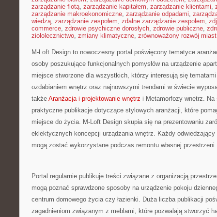
zarządzanie flotą
,
zarządzanie kapitałem
,
zarządzanie klientami
,
zarządzanie makroekonomiczne
,
zarządzanie odpadami
,
zarządz
wiedzą
,
zarządzanie zespołem
,
zdalne zarządzanie zespołem
,
zd
commerce
,
zdrowie psychiczne dorosłych
,
zdrowie publiczne
,
zdr
ziołolecznictwo
,
zmiany klimatyczne
,
zrównoważony rozwój miast
M-Loft Design to nowoczesny portal poświęcony tematyce aranżacji
osoby poszukujące funkcjonalnych pomysłów na urządzenie aparta
miejsce stworzone dla wszystkich, którzy interesują się tematami
ozdabianiem wnętrz oraz najnowszymi trendami w świecie wyposa
także
Aranżacja i projektowanie wnętrz
i Metamorfozy wnętrz. Na 
praktyczne publikacje dotyczące stylowych aranżacji, które pom
miejsce do życia. M-Loft Design skupia się na prezentowaniu zarów
eklektycznych koncepcji urządzania wnętrz. Każdy odwiedzający z
mogą zostać wykorzystane podczas remontu własnej przestrzeni.
Portal regularnie publikuje treści związane z organizacją przestrze
mogą poznać sprawdzone sposoby na urządzenie pokoju dzienne
centrum domowego życia czy łazienki. Duża liczba publikacji poś
zagadnieniom związanym z meblami, które pozwalają stworzyć ha