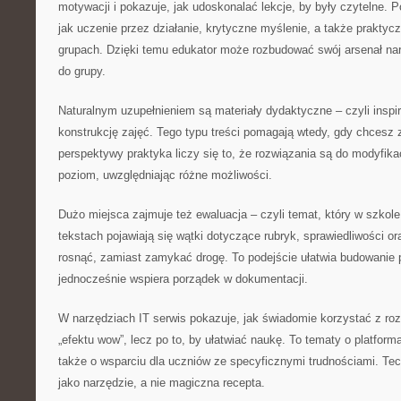
motywacji i pokazuje, jak udoskonalać lekcje, by były czytelne. Po
jak uczenie przez działanie, krytyczne myślenie, a także prakty
grupach. Dzięki temu edukator może rozbudować swój arsenał narz
do grupy.
Naturalnym uzupełnieniem są materiały dydaktyczne – czyli inspira
konstrukcję zajęć. Tego typu treści pomagają wtedy, gdy chcesz z
perspektywy praktyka liczy się to, że rozwiązania są do modyfik
poziom, uwzględniając różne możliwości.
Dużo miejsca zajmuje też ewaluacja – czyli temat, który w szkole
tekstach pojawiają się wątki dotyczące rubryk, sprawiedliwości o
rosnąć, zamiast zamykać drogę. To podejście ułatwia budowanie 
jednocześnie wspiera porządek w dokumentacji.
W narzędziach IT serwis pokazuje, jak świadomie korzystać z roz
„efektu wow”, lecz po to, by ułatwiać naukę. To tematy o platforma
także o wsparciu dla uczniów ze specyficznymi trudnościami. Tech
jako narzędzie, a nie magiczna recepta.