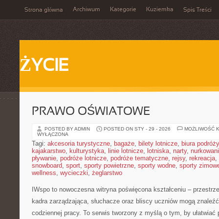
Archiwum
Kategorie
Kuziemka
Strona główna
Spis Treści
ŻYCIE
PRAWO OŚWIATOWE
POSTED BY ADMIN
POSTED ON STY - 29 - 2026
MOŻLIWOŚĆ 
WYŁĄCZONA
Tagi:
akcesoria turystyczne
,
bagaże
,
bilety lotnicze
,
biura podróży
kajakarstwo
,
kulturystyka
,
linie lotnicze
,
lotniska
,
narty
,
nurkowan
pływanie
,
podróże lotnicze
,
podróże tematyczne
,
rejsy
,
rekreacja
,
snowboard
,
sport
,
sporty powietrzne
,
sporty wodne
,
sporty zimow
wellness
,
wycieczki
,
żeglarstwo
IWspo to nowoczesna witryna poświęcona kształceniu – przestr
kadra zarządzająca, słuchacze oraz bliscy uczniów mogą znaleźć
codziennej pracy. To serwis tworzony z myślą o tym, by ułatwiać