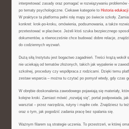
interpretować zasady oraz pomagać w rozwiązywaniu problemów 
po tematy psychologiczne. Ciekawe kategorie to
Historia edukacji
W praktyce ta platforma pełni rolę mapy po świecie szkoły. Zamia
konkret: krok-po-kroku, omówienia, podsumowania, a także rozwi
przetestować w placówce. Jeżeli ktoś szuka bezpiecznego sposo
dokumentów, a równocześnie chce budować dobre relacje, znajd
do codziennych wyzwań.
Dużą siłą Instytutu jest bogactwo zagadnień. Treści krążą wokół s
nie uciekają od tematów złożonych, takich jak wypalenie w zawod
szkolnej, procedury czy współpraca z rodzicami. Dzięki temu plat
zestaw wsparcia – można tu czytać po pomysł wtedy, gdy czas g
W obrębie doskonalenia zawodowego pojawiają się materiały, któ
kolejne kroki. Zamiast mówić „rozwijaj się”, portal podpowiada, 
warsztat – przez narzędzia, rutyny i mądre cele. Znajdziesz tu też
oraz o tym, jak pogodzić zadania pracę bez spalania się.
Ważnym filarem są strategie uczenia. To przestrzeń, w której om