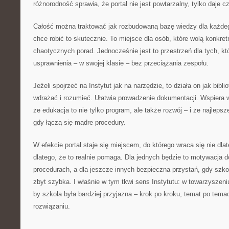
różnorodność sprawia, że portal nie jest powtarzalny, tylko daje c
Całość można traktować jak rozbudowaną bazę wiedzy dla każdego
chce robić to skutecznie. To miejsce dla osób, które wolą konkre
chaotycznych porad. Jednocześnie jest to przestrzeń dla tych, 
usprawnienia – w swojej klasie – bez przeciążania zespołu.
Jeżeli spojrzeć na Instytut jak na narzędzie, to działa on jak bib
wdrażać i rozumieć. Ułatwia prowadzenie dokumentacji. Wspiera
że edukacja to nie tylko program, ale także rozwój – i że najlepsz
gdy łączą się mądre procedury.
W efekcie portal staje się miejscem, do którego wraca się nie dlate
dlatego, że to realnie pomaga. Dla jednych będzie to motywacja 
procedurach, a dla jeszcze innych bezpieczna przystań, gdy szko
zbyt szybka. I właśnie w tym tkwi sens Instytutu: w towarzyszen
by szkoła była bardziej przyjazna – krok po kroku, temat po tema
rozwiązaniu.