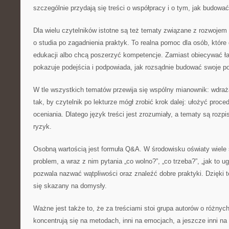
szczególnie przydają się treści o współpracy i o tym, jak budować
Dla wielu czytelników istotne są też tematy związane z rozwojem 
o studia po zagadnienia praktyk. To realna pomoc dla osób, które
edukacji albo chcą poszerzyć kompetencje. Zamiast obiecywać łat
pokazuje podejścia i podpowiada, jak rozsądnie budować swoje por
W tle wszystkich tematów przewija się wspólny mianownik: wdraża
tak, by czytelnik po lekturze mógł zrobić krok dalej: ułożyć proc
oceniania. Dlatego język treści jest zrozumiały, a tematy są roz
ryzyk.
Osobną wartością jest formuła Q&A. W środowisku oświaty wiele 
problem, a wraz z nim pytania „co wolno?”, „co trzeba?”, „jak to u
pozwala nazwać wątpliwości oraz znaleźć dobre praktyki. Dzięki 
się skazany na domysły.
Ważne jest także to, że za treściami stoi grupa autorów o różnyc
koncentrują się na metodach, inni na emocjach, a jeszcze inni na