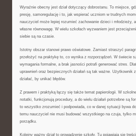
Wyraźnie obecny jest dział dotyczący dobrostanu. To miejsce, g
presję, samoregulację i to, jak wspierać uczniom w trudnych mom
nauczyciel może lepiej rozumieć zachowanie dzieci i młodzieży, 
własne równowagę. W wielu szkołach wyzwaniem jest przeciążenie
siebie są na czasie.
Istotny obszar stanowi prawo oświatowe. Zamiast straszyć parag
przełożyć na praktykę to, co wynika z rozporządzeń. W świecie sz
wymagania formalne, a brak jasności potrafi generować stres. Dla
uprawnień oraz bezpiecznych działań są tak ważne. Użytkownik zn
działać, by unikać błędów.
Z prawem i praktyką łączy się także temat papierologii. W szkoln
notatki, funkcjonują procedury, a do wielu działań potrzebne są f
to wszystko zrozumieć i podpowiada, co w danej sytuacji bywa d
temu nauczyciel nie musi budować wszystkiego na czuja, tylko m
porządku.
Kolejny ważny dział to prowadzenie szkoły. Tu pojawiają się treśc