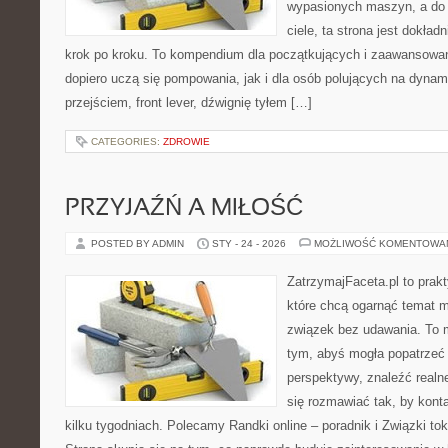
wypasionych maszyn, a do
ciele, ta strona jest dokład
krok po kroku. To kompendium dla początkujących i zaawansowany
dopiero uczą się pompowania, jak i dla osób polujących na dynam
przejściem, front lever, dźwignię tyłem […]
CATEGORIES:
ZDROWIE
PRZYJAŹŃ A MIŁOŚĆ
POSTED BY ADMIN
STY - 24 - 2026
MOŻLIWOŚĆ KOMENTOWA
ZatrzymajFaceta.pl to prakt
które chcą ogarnąć temat mi
związek bez udawania. To 
tym, abyś mogła popatrzeć 
perspektywy, znaleźć real
się rozmawiać tak, by kont
kilku tygodniach. Polecamy Randki online – poradnik i Związki tok