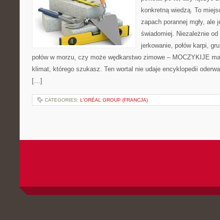
konkretną wiedzą. To miejs
zapach porannej mgły, ale 
świadomiej. Niezależnie od 
jerkowanie, połów karpi, g
połów w morzu, czy może wędkarstwo zimowe – MOCZYKIJE ma w
klimat, którego szukasz. Ten wortal nie udaje encyklopedii oderwa
[…]
CATEGORIES:
L'ORÉAL GROUP (FRANCJA)