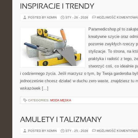
INSPIRACJE I TRENDY
POSTED BY ADMIN
STY - 26 - 2026
MOŻLIWOŚĆ KOMENTOWA
Paramedicshop.pl to zakąte
kreatywne szycie oraz odmi
pozornie zwykłych rzeczy p
stylizacje. To strona, na kt
praktyka i radość z tego, 
stworzyć coś, co idealnie p
i codziennego życia. Jeśli marzysz o tym, by Twoja garderoba by
jednocześnie chcesz działać w duchu zero waste, znajdziesz tu m
wskazówek […]
CATEGORIES:
MODA MĘSKA
AMULETY I TALIZMANY
POSTED BY ADMIN
STY - 25 - 2026
MOŻLIWOŚĆ KOMENTOWA