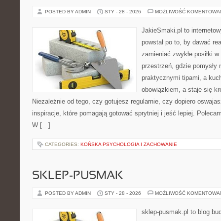
POSTED BY ADMIN
STY - 28 - 2026
MOŻLIWOŚĆ KOMENTOWA
JakieSmaki.pl to internetow
powstał po to, by dawać rea
zamieniać zwykłe posiłki w
przestrzeń, gdzie pomysły n
praktycznymi tipami, a kuc
obowiązkiem, a staje się k
Niezależnie od tego, czy gotujesz regularnie, czy dopiero oswajas
inspiracje, które pomagają gotować sprytniej i jeść lepiej. Poleca
W […]
CATEGORIES:
KOŃSKA PSYCHOLOGIA I ZACHOWANIE
SKLEP-PUSMAK
POSTED BY ADMIN
STY - 28 - 2026
MOŻLIWOŚĆ KOMENTOWA
sklep-pusmak.pl to blog bu