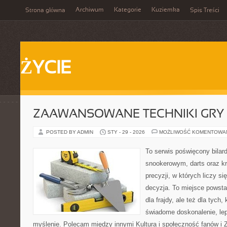
Archiwum
Kategorie
Kuziemka
Strona główna
Spis Treści
ŻYCIE
ZAAWANSOWANE TECHNIKI GRY
POSTED BY ADMIN
STY - 29 - 2026
MOŻLIWOŚĆ KOMENTOWA
To serwis poświęcony bilar
snookerowym, darts oraz k
precyzji, w których liczy si
decyzja. To miejsce powstał
dla frajdy, ale też dla tych
świadome doskonalenie, lep
myślenie. Polecam między innymi Kultura i społeczność fanów i 