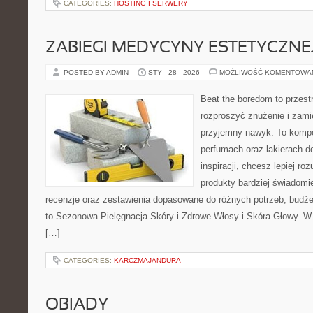
CATEGORIES:
HOSTING I SERWERY
ZABIEGI MEDYCYNY ESTETYCZNE
POSTED BY ADMIN
STY - 28 - 2026
MOŻLIWOŚĆ KOMENTOWA
Beat the boredom to przest
rozproszyć znużenie i zami
przyjemny nawyk. To kompe
perfumach oraz lakierach d
inspiracji, chcesz lepiej ro
produkty bardziej świadomie
recenzje oraz zestawienia dopasowane do różnych potrzeb, budże
to Sezonowa Pielęgnacja Skóry i Zdrowe Włosy i Skóra Głowy. W 
[…]
CATEGORIES:
KARCZMAJANDURA
OBIADY