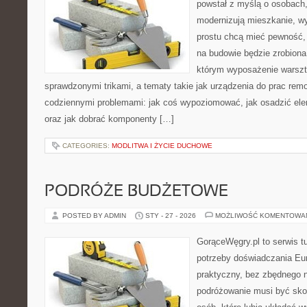
powstał z myślą o osobach
modernizują mieszkanie, w
prostu chcą mieć pewność,
na budowie będzie zrobiona
którym wyposażenie warszta
sprawdzonymi trikami, a tematy takie jak urządzenia do prac rem
codziennymi problemami: jak coś wypoziomować, jak osadzić elem
oraz jak dobrać komponenty […]
CATEGORIES:
MODLITWA I ŻYCIE DUCHOWE
PODRÓŻE BUDŻETOWE
POSTED BY ADMIN
STY - 27 - 2026
MOŻLIWOŚĆ KOMENTOWA
GorąceWęgry.pl to serwis tu
potrzeby doświadczania Eu
praktyczny, bez zbędnego n
podróżowanie musi być sko