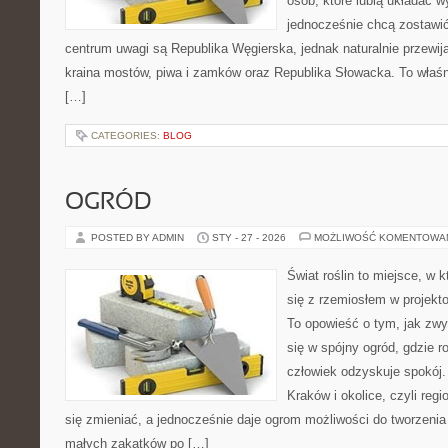
osób, które lubią układać w
jednocześnie chcą zostawi
centrum uwagi są Republika Węgierska, jednak naturalnie przewijaj
kraina mostów, piwa i zamków oraz Republika Słowacka. To właśni
[…]
CATEGORIES:
BLOG
OGRÓD
POSTED BY ADMIN
STY - 27 - 2026
MOŻLIWOŚĆ KOMENTOWA
Świat roślin to miejsce, w k
się z rzemiosłem w projekto
To opowieść o tym, jak zwy
się w spójny ogród, gdzie ro
człowiek odzyskuje spokój. 
Kraków i okolice, czyli regi
się zmieniać, a jednocześnie daje ogrom możliwości do tworzeni
małych zakątków po […]