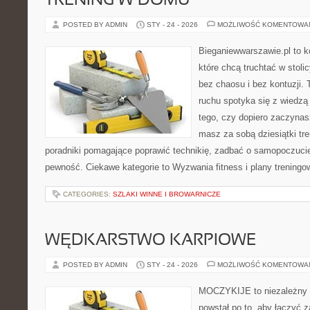
TRENING W DOMU
POSTED BY ADMIN
STY - 24 - 2026
MOŻLIWOŚĆ KOMENTOWA
Bieganiewwarszawie.pl to k
które chcą truchtać w stoli
bez chaosu i bez kontuzji. 
ruchu spotyka się z wiedzą
tego, czy dopiero zaczynas
masz za sobą dziesiątki tre
poradniki pomagające poprawić technikię, zadbać o samopoczuci
pewność. Ciekawe kategorie to Wyzwania fitness i plany treningow
CATEGORIES:
SZLAKI WINNE I BROWARNICZE
WĘDKARSTWO KARPIOWE
POSTED BY ADMIN
STY - 24 - 2026
MOŻLIWOŚĆ KOMENTOWA
MOCZYKIJE to niezależny s
powstał po to, aby łączyć 