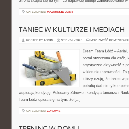
Strona skupia się na tym, co naprawdę buduje zainteresowanie w
CATEGORIES:
MAZURSKIE DOMY
TANIEC W KULTURZE I MEDIACH
POSTED BY ADMIN
STY - 24 - 2026
MOŻLIWOŚĆ KOMENTOWA
Dream Team Łódź – Aerial, 
portal stworzona dla osób, 
artystyczną aktywność z pra
w kierunku sprawności. To 
którzy czują, że taniec w p
potrafią dać nie tylko spełni
wspierają kondycję. Polecamy Zdrowie i kondycja tancerza i Nauk
Team Łódź opiera się na tym, że […]
CATEGORIES:
ZDROWIE