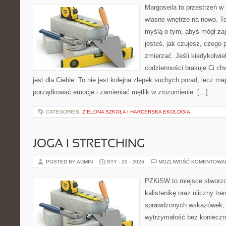
Margoseila to przestrzeń w
własne wnętrze na nowo. To 
myślą o tym, abyś mógł zaj
jesteś, jak czujesz, czego 
zmierzać. Jeśli kiedykolwie
codzienności brakuje Ci chw
jest dla Ciebie. To nie jest kolejna zlepek suchych porad, lecz m
porządkować emocje i zamieniać mętlik w zrozumienie. […]
CATEGORIES:
ZIELONA SZKOŁA I HARCERSKA EKOLOGIA
JOGA I STRETCHING
POSTED BY ADMIN
STY - 25 - 2026
MOŻLIWOŚĆ KOMENTOWA
PZKiSW to miejsce stworzo
kalistenikę oraz uliczny tre
sprawdzonych wskazówek,
wytrzymałość bez konieczn