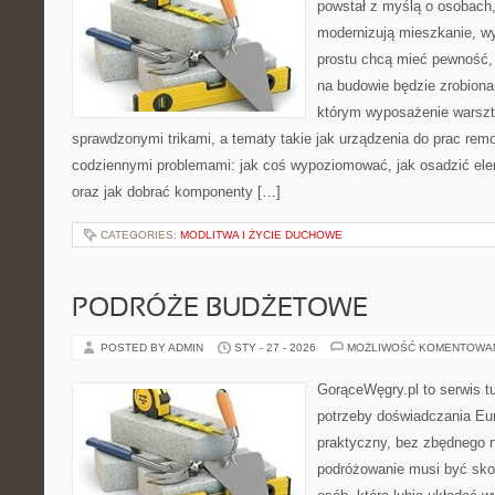
powstał z myślą o osobach
modernizują mieszkanie, w
prostu chcą mieć pewność,
na budowie będzie zrobiona
którym wyposażenie warszta
sprawdzonymi trikami, a tematy takie jak urządzenia do prac rem
codziennymi problemami: jak coś wypoziomować, jak osadzić elem
oraz jak dobrać komponenty […]
CATEGORIES:
MODLITWA I ŻYCIE DUCHOWE
PODRÓŻE BUDŻETOWE
POSTED BY ADMIN
STY - 27 - 2026
MOŻLIWOŚĆ KOMENTOWA
GorąceWęgry.pl to serwis tu
potrzeby doświadczania Eu
praktyczny, bez zbędnego n
podróżowanie musi być sko