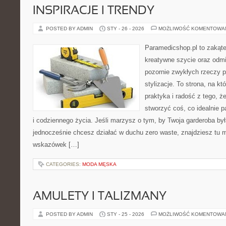
INSPIRACJE I TRENDY
POSTED BY ADMIN
STY - 26 - 2026
MOŻLIWOŚĆ KOMENTOWA
Paramedicshop.pl to zakąte
kreatywne szycie oraz odmi
pozornie zwykłych rzeczy p
stylizacje. To strona, na kt
praktyka i radość z tego, 
stworzyć coś, co idealnie p
i codziennego życia. Jeśli marzysz o tym, by Twoja garderoba by
jednocześnie chcesz działać w duchu zero waste, znajdziesz tu m
wskazówek […]
CATEGORIES:
MODA MĘSKA
AMULETY I TALIZMANY
POSTED BY ADMIN
STY - 25 - 2026
MOŻLIWOŚĆ KOMENTOWA