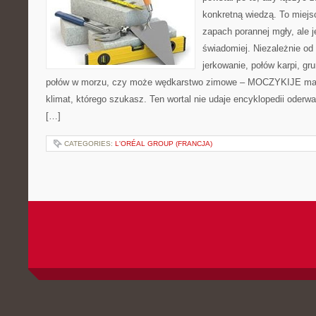
konkretną wiedzą. To miejs
zapach porannej mgły, ale 
świadomiej. Niezależnie od 
jerkowanie, połów karpi, g
połów w morzu, czy może wędkarstwo zimowe – MOCZYKIJE ma w
klimat, którego szukasz. Ten wortal nie udaje encyklopedii oderwa
[…]
CATEGORIES:
L'ORÉAL GROUP (FRANCJA)