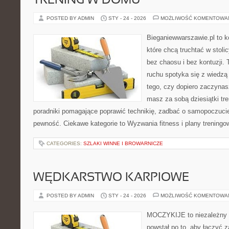
TRENING W DOMU
POSTED BY ADMIN
STY - 24 - 2026
MOŻLIWOŚĆ KOMENTOWA
Bieganiewwarszawie.pl to k
które chcą truchtać w stoli
bez chaosu i bez kontuzji. 
ruchu spotyka się z wiedzą
tego, czy dopiero zaczynas
masz za sobą dziesiątki tre
poradniki pomagające poprawić technikię, zadbać o samopoczuci
pewność. Ciekawe kategorie to Wyzwania fitness i plany treningow
CATEGORIES:
SZLAKI WINNE I BROWARNICZE
WĘDKARSTWO KARPIOWE
POSTED BY ADMIN
STY - 24 - 2026
MOŻLIWOŚĆ KOMENTOWA
MOCZYKIJE to niezależny s
powstał po to, aby łączyć 