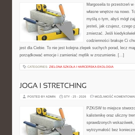
Margoseila to przestrzeń w
własne wnętrze na nowo. To 
myślą o tym, abyś mógł zaj
jesteś, jak czujesz, czego 
zmierzać. Jeśli kiedykolwie
codzienności brakuje Ci chw
jest dla Ciebie. To nie jest kolejna zlepek suchych porad, lecz m
porządkować emocje i zamieniać mętlik w zrozumienie. […]
CATEGORIES:
ZIELONA SZKOŁA I HARCERSKA EKOLOGIA
JOGA I STRETCHING
POSTED BY ADMIN
STY - 25 - 2026
MOŻLIWOŚĆ KOMENTOWA
PZKiSW to miejsce stworzo
kalistenikę oraz uliczny tre
sprawdzonych wskazówek,
wytrzymałość bez konieczn