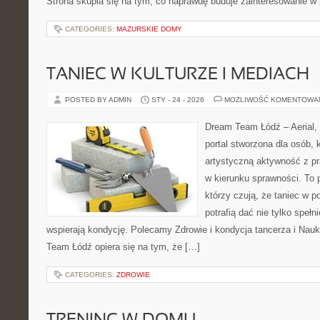
Strona skupia się na tym, co naprawdę buduje zainteresowanie w
CATEGORIES:
MAZURSKIE DOMY
TANIEC W KULTURZE I MEDIACH
POSTED BY ADMIN
STY - 24 - 2026
MOŻLIWOŚĆ KOMENTOWA
Dream Team Łódź – Aerial, 
portal stworzona dla osób, 
artystyczną aktywność z pra
w kierunku sprawności. To 
którzy czują, że taniec w p
potrafią dać nie tylko spełni
wspierają kondycję. Polecamy Zdrowie i kondycja tancerza i Nauk
Team Łódź opiera się na tym, że […]
CATEGORIES:
ZDROWIE