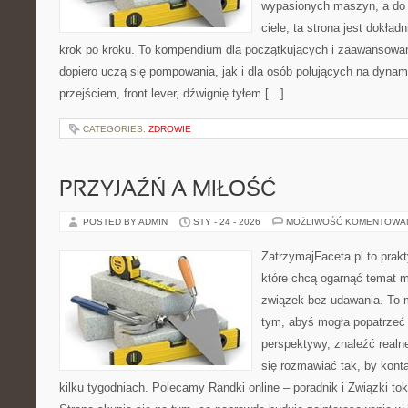
wypasionych maszyn, a do
ciele, ta strona jest dokład
krok po kroku. To kompendium dla początkujących i zaawansowany
dopiero uczą się pompowania, jak i dla osób polujących na dynam
przejściem, front lever, dźwignię tyłem […]
CATEGORIES:
ZDROWIE
PRZYJAŹŃ A MIŁOŚĆ
POSTED BY ADMIN
STY - 24 - 2026
MOŻLIWOŚĆ KOMENTOWA
ZatrzymajFaceta.pl to prakt
które chcą ogarnąć temat mi
związek bez udawania. To 
tym, abyś mogła popatrzeć 
perspektywy, znaleźć real
się rozmawiać tak, by kont
kilku tygodniach. Polecamy Randki online – poradnik i Związki tok