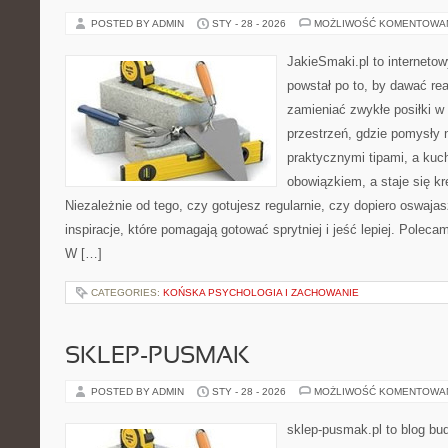
POSTED BY ADMIN
STY - 28 - 2026
MOŻLIWOŚĆ KOMENTOWA
JakieSmaki.pl to internetow
powstał po to, by dawać rea
zamieniać zwykłe posiłki w
przestrzeń, gdzie pomysły n
praktycznymi tipami, a kuc
obowiązkiem, a staje się k
Niezależnie od tego, czy gotujesz regularnie, czy dopiero oswajas
inspiracje, które pomagają gotować sprytniej i jeść lepiej. Poleca
W […]
CATEGORIES:
KOŃSKA PSYCHOLOGIA I ZACHOWANIE
SKLEP-PUSMAK
POSTED BY ADMIN
STY - 28 - 2026
MOŻLIWOŚĆ KOMENTOWA
sklep-pusmak.pl to blog bu