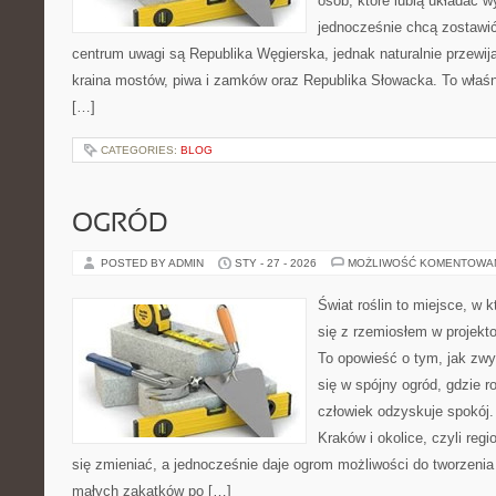
osób, które lubią układać w
jednocześnie chcą zostawi
centrum uwagi są Republika Węgierska, jednak naturalnie przewijaj
kraina mostów, piwa i zamków oraz Republika Słowacka. To właśni
[…]
CATEGORIES:
BLOG
OGRÓD
POSTED BY ADMIN
STY - 27 - 2026
MOŻLIWOŚĆ KOMENTOWA
Świat roślin to miejsce, w k
się z rzemiosłem w projekto
To opowieść o tym, jak zwy
się w spójny ogród, gdzie ro
człowiek odzyskuje spokój. 
Kraków i okolice, czyli regi
się zmieniać, a jednocześnie daje ogrom możliwości do tworzeni
małych zakątków po […]