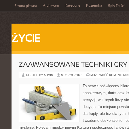
Archiwum
Kategorie
Kuziemka
Strona główna
Spis Treści
ŻYCIE
ZAAWANSOWANE TECHNIKI GRY
POSTED BY ADMIN
STY - 29 - 2026
MOŻLIWOŚĆ KOMENTOWA
To serwis poświęcony bilar
snookerowym, darts oraz k
precyzji, w których liczy si
decyzja. To miejsce powstał
dla frajdy, ale też dla tych
świadome doskonalenie, lep
myślenie. Polecam między innymi Kultura i społeczność fanów i 