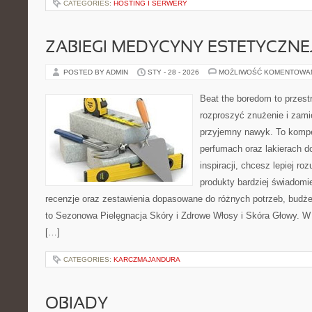
CATEGORIES:
HOSTING I SERWERY
ZABIEGI MEDYCYNY ESTETYCZNE
POSTED BY ADMIN
STY - 28 - 2026
MOŻLIWOŚĆ KOMENTOWA
Beat the boredom to przest
rozproszyć znużenie i zami
przyjemny nawyk. To kompe
perfumach oraz lakierach d
inspiracji, chcesz lepiej ro
produkty bardziej świadomie
recenzje oraz zestawienia dopasowane do różnych potrzeb, budże
to Sezonowa Pielęgnacja Skóry i Zdrowe Włosy i Skóra Głowy. W 
[…]
CATEGORIES:
KARCZMAJANDURA
OBIADY